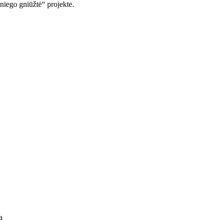
Sniego gniūžtė“ projekte.
ą