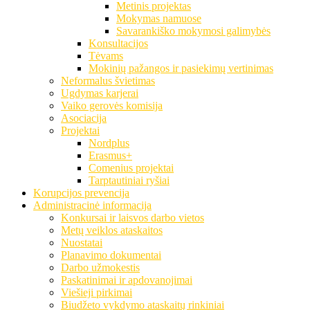
Metinis projektas
Mokymas namuose
Savarankiško mokymosi galimybės
Konsultacijos
Tėvams
Mokinių pažangos ir pasiekimų vertinimas
Neformalus švietimas
Ugdymas karjerai
Vaiko gerovės komisija
Asociacija
Projektai
Nordplus
Erasmus+
Comenius projektai
Tarptautiniai ryšiai
Korupcijos prevencija
Administracinė informacija
Konkursai ir laisvos darbo vietos
Metų veiklos ataskaitos
Nuostatai
Planavimo dokumentai
Darbo užmokestis
Paskatinimai ir apdovanojimai
Viešieji pirkimai
Biudžeto vykdymo ataskaitų rinkiniai