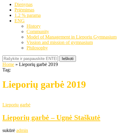
Dienynas
Priėmimas
1.2 % parama
ENG
History
Community
Model of Management in Lieporiu Gymnasium
Vission and mission of gymnasium
Philosophy
Ieškoti
Home
»
Lieporių garbė 2019
Tag:
Lieporių garbė 2019
Lieporių garbė
Lieporių garbė – Ugnė Staškutė
sukūrė
admin