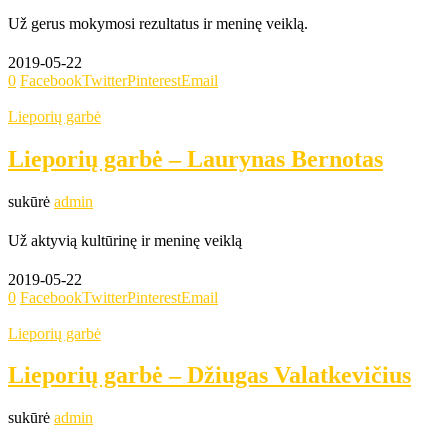
Už gerus mokymosi rezultatus ir meninę veiklą.
2019-05-22
0
Facebook
Twitter
Pinterest
Email
Lieporių garbė
Lieporių garbė – Laurynas Bernotas
sukūrė
admin
Už aktyvią kultūrinę ir meninę veiklą
2019-05-22
0
Facebook
Twitter
Pinterest
Email
Lieporių garbė
Lieporių garbė – Džiugas Valatkevičius
sukūrė
admin