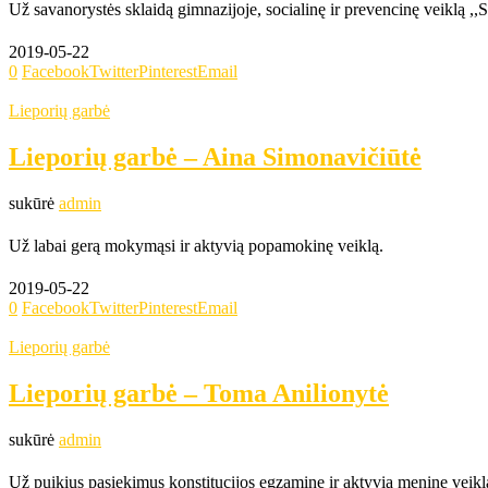
Už savanorystės sklaidą gimnazijoje, socialinę ir prevencinę veiklą ,,
2019-05-22
0
Facebook
Twitter
Pinterest
Email
Lieporių garbė
Lieporių garbė – Aina Simonavičiūtė
sukūrė
admin
Už labai gerą mokymąsi ir aktyvią popamokinę veiklą.
2019-05-22
0
Facebook
Twitter
Pinterest
Email
Lieporių garbė
Lieporių garbė – Toma Anilionytė
sukūrė
admin
Už puikius pasiekimus konstitucijos egzamine ir aktyvią meninę veikl