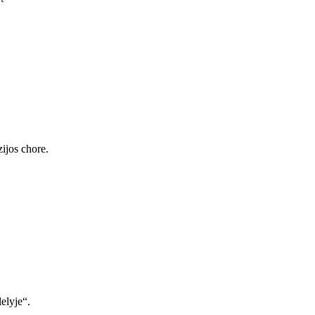
ijos chore.
elyje“.