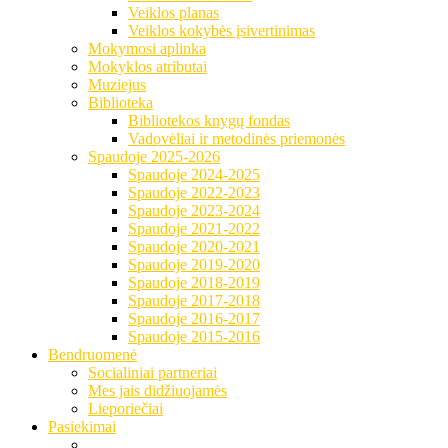
Veiklos planas
Veiklos kokybės įsivertinimas
Mokymosi aplinka
Mokyklos atributai
Muziejus
Biblioteka
Bibliotekos knygų fondas
Vadovėliai ir metodinės priemonės
Spaudoje 2025-2026
Spaudoje 2024-2025
Spaudoje 2022-2023
Spaudoje 2023-2024
Spaudoje 2021-2022
Spaudoje 2020-2021
Spaudoje 2019-2020
Spaudoje 2018-2019
Spaudoje 2017-2018
Spaudoje 2016-2017
Spaudoje 2015-2016
Bendruomenė
Socialiniai partneriai
Mes jais didžiuojamės
Lieporiečiai
Pasiekimai