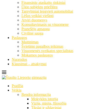
Finansinių ataskaitų rinkiniai
Ūkio subjektų priežiūra
Tarnybiniai lengvieji automobiliai
Lėšos veiklai viešinti
Atviri duomenys
Konsultavimasis su visuomene
Pranešėjų apsauga
Civilinė sauga
Paslaugos
Maitinimas
Švietimo pagalbos teikimas
Visuomenės sveikatos specialistas
Mokamos paslaugos
Nuorodos
Klausimai – atsakymai
Pradžia
Veikla
Bendra informacija
Mokyklos istorija
Vizija, misija, filosofija
Tikslai ir uždaviniai