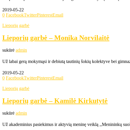
2019-05-22
0
Facebook
Twitter
Pinterest
Email
Lieporių garbė
Lieporių garbė – Monika Norvilaitė
sukūrė
admin
Už labai gerą mokymąsi ir debiutą tautinių šokių kolektyve bei gimnaz
2019-05-22
0
Facebook
Twitter
Pinterest
Email
Lieporių garbė
Lieporių garbė – Kamilė Kirkutytė
sukūrė
admin
Už akademinius pasiekimus ir aktyvią meninę veiklą ,,Menininkų suol