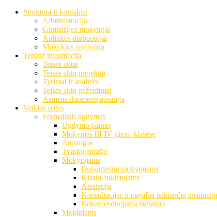
Struktūra ir kontaktai
Administracija
Gimnazijos mokytojai
Aplinkos darbuotojai
Mokyklos savivalda
Teisinė informacija
Teisės aktai
Teisės aktų projektai
Tyrimai ir analizės
Teisės aktų pažeidimai
Asmens duomenų apsauga
Veiklos sritys
Formalusis ugdymas
Ugdymo planas
Mokymas III-IV gimn. klasėse
Atostogos
Tvarkų aprašai
Mokytojams
Dokumentai mokytojams
Klasių auklėtojams
Atestacija
Konsultacijas ir pagalbą teikiančių institucij
Rekomenduojama literatūra
Mokiniams