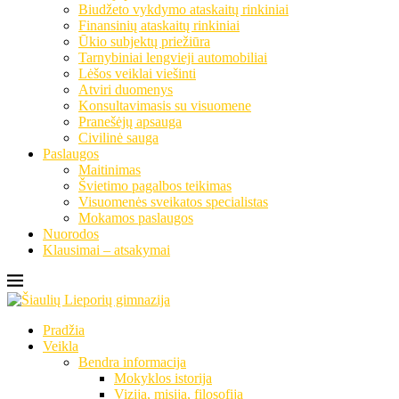
Biudžeto vykdymo ataskaitų rinkiniai
Finansinių ataskaitų rinkiniai
Ūkio subjektų priežiūra
Tarnybiniai lengvieji automobiliai
Lėšos veiklai viešinti
Atviri duomenys
Konsultavimasis su visuomene
Pranešėjų apsauga
Civilinė sauga
Paslaugos
Maitinimas
Švietimo pagalbos teikimas
Visuomenės sveikatos specialistas
Mokamos paslaugos
Nuorodos
Klausimai – atsakymai
Pradžia
Veikla
Bendra informacija
Mokyklos istorija
Vizija, misija, filosofija