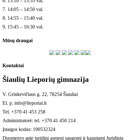
6. 13:10 – 13:55 val.
7. 14:05 – 14:50 val.
8. 14:55 – 15:40 val.
9. 15:45 – 16:30 val.
Mūsų draugai
Kontaktai
Šiaulių Lieporių gimnazija
V. Grinkevičiaus g. 22, 78254 Šiauliai
El. p. info@lieporiai.lt
Tel. +370 41 453 258
Administratorė: tel. +370 41 450 214
Įstaigos kodas: 190532324
Duomenys apie juridinį asmenį saugomi ir kaupiami Juridinių