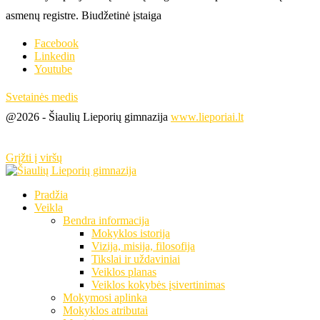
asmenų registre. Biudžetinė įstaiga
Facebook
Linkedin
Youtube
Svetainės medis
@2026 - Šiaulių Lieporių gimnazija
www.lieporiai.lt
Grįžti į viršų
Pradžia
Veikla
Bendra informacija
Mokyklos istorija
Vizija, misija, filosofija
Tikslai ir uždaviniai
Veiklos planas
Veiklos kokybės įsivertinimas
Mokymosi aplinka
Mokyklos atributai