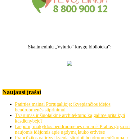
Skaitmeninių „Vyturio“ knygų biblioteka“:
Naujausi įrašai
Patirties mainai Portugalijoje: įkvepiančios idėjos
bendruomenės stiprinimui
Tvarumas ir šiuolaikinė architektūra: ką galime pritaikyti
kasdienybėje?
Lieporių mokyklos bendruomenės nariai iš Prahos grįžo su
naujomis idėjomis apie ugdymą lauko erdvėse
Prancūzijos patirtys įkvepia stiprinti bendruomeniškumą ir