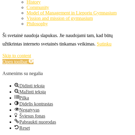
History
Community
Model of Management in Lieporiu Gymnasium
Vission and mission of gymnasium
Philosophy
Ši svetainė naudoja slapukus. Jie naudojami tam, kad būtų
užtikrintas interneto svetainės tinkamas veikimas.
Sutinku
Skip to content
Open toolbar
Asmenims su negalia
Didinti tekstą
Mažinti tekstą
Pilka
Didelis kontrastas
Negatyvas
Šviesus fonas
Pabraukti nuorodas
Reset