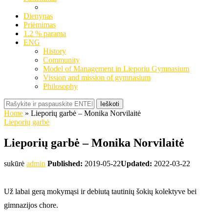
Dienynas
Priėmimas
1.2 % parama
ENG
History
Community
Model of Management in Lieporiu Gymnasium
Vission and mission of gymnasium
Philosophy
Ieškoti
Home
»
Lieporių garbė – Monika Norvilaitė
Lieporių garbė
Lieporių garbė – Monika Norvilaitė
sukūrė
admin
Published:
2019-05-22
Updated:
2022-03-22
Už labai gerą mokymąsi ir debiutą tautinių šokių kolektyve bei
gimnazijos chore.