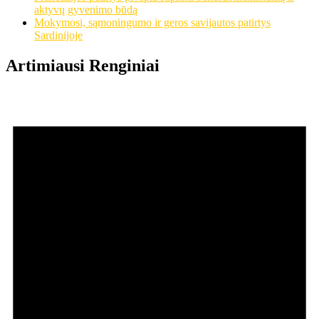
aktyvų gyvenimo būdą
Mokymosi, sąmoningumo ir geros savijautos patirtys
Sardinijoje
Artimiausi Renginiai