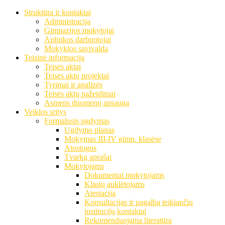
Struktūra ir kontaktai
Administracija
Gimnazijos mokytojai
Aplinkos darbuotojai
Mokyklos savivalda
Teisinė informacija
Teisės aktai
Teisės aktų projektai
Tyrimai ir analizės
Teisės aktų pažeidimai
Asmens duomenų apsauga
Veiklos sritys
Formalusis ugdymas
Ugdymo planas
Mokymas III-IV gimn. klasėse
Atostogos
Tvarkų aprašai
Mokytojams
Dokumentai mokytojams
Klasių auklėtojams
Atestacija
Konsultacijas ir pagalbą teikiančių
institucijų kontaktai
Rekomenduojama literatūra