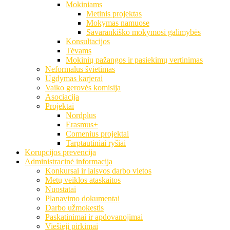
Mokiniams
Metinis projektas
Mokymas namuose
Savarankiško mokymosi galimybės
Konsultacijos
Tėvams
Mokinių pažangos ir pasiekimų vertinimas
Neformalus švietimas
Ugdymas karjerai
Vaiko gerovės komisija
Asociacija
Projektai
Nordplus
Erasmus+
Comenius projektai
Tarptautiniai ryšiai
Korupcijos prevencija
Administracinė informacija
Konkursai ir laisvos darbo vietos
Metų veiklos ataskaitos
Nuostatai
Planavimo dokumentai
Darbo užmokestis
Paskatinimai ir apdovanojimai
Viešieji pirkimai