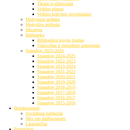
Tikslai ir uždaviniai
Veiklos planas
Veiklos kokybės įsivertinimas
Mokymosi aplinka
Mokyklos atributai
Muziejus
Biblioteka
Bibliotekos knygų fondas
Vadovėliai ir metodinės priemonės
Spaudoje 2025-2026
Spaudoje 2024-2025
Spaudoje 2022-2023
Spaudoje 2023-2024
Spaudoje 2021-2022
Spaudoje 2020-2021
Spaudoje 2019-2020
Spaudoje 2018-2019
Spaudoje 2017-2018
Spaudoje 2016-2017
Spaudoje 2015-2016
Bendruomenė
Socialiniai partneriai
Mes jais didžiuojamės
Lieporiečiai
Pasiekimai