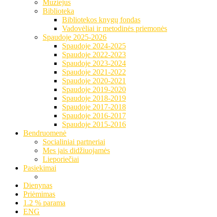
Muziejus
Biblioteka
Bibliotekos knygų fondas
Vadovėliai ir metodinės priemonės
Spaudoje 2025-2026
Spaudoje 2024-2025
Spaudoje 2022-2023
Spaudoje 2023-2024
Spaudoje 2021-2022
Spaudoje 2020-2021
Spaudoje 2019-2020
Spaudoje 2018-2019
Spaudoje 2017-2018
Spaudoje 2016-2017
Spaudoje 2015-2016
Bendruomenė
Socialiniai partneriai
Mes jais didžiuojamės
Lieporiečiai
Pasiekimai
Dienynas
Priėmimas
1.2 % parama
ENG