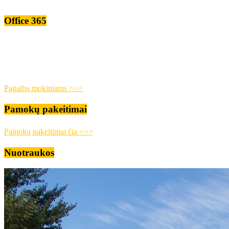
Office 365
Pagalba mokiniams >>>
Pamokų pakeitimai
Pamokų pakeitimai čia >>>
Nuotraukos