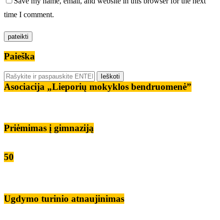
Save my name, email, and website in this browser for the next
time I comment.
Paieška
Asociacija „Lieporių mokyklos bendruomenė”
Priėmimas į gimnaziją
50
Ugdymo turinio atnaujinimas