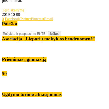
prisiminimai.
Tęsti skaitymą
2019-10-08
0
Facebook
Twitter
Pinterest
Email
Paieška
Asociacija „Lieporių mokyklos bendruomenė”
Priėmimas į gimnaziją
50
Ugdymo turinio atnaujinimas