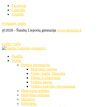
Facebook
Linkedin
Youtube
Svetainės medis
@2026 - Šiaulių Lieporių gimnazija
www.lieporiai.lt
Grįžti į viršų
Pradžia
Veikla
Bendra informacija
Mokyklos istorija
Vizija, misija, filosofija
Tikslai ir uždaviniai
Veiklos planas
Veiklos kokybės įsivertinimas
Mokymosi aplinka
Mokyklos atributai
Muziejus
Biblioteka