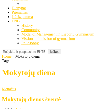
Dienynas
Priėmimas
1.2 % parama
ENG
History
Community
Model of Management in Lieporiu Gymnasium
Vission and mission of gymnasium
Philosophy
Ieškoti
Home
»
Mokytojų diena
Tag:
Mokytojų diena
Metraštis
Mokytojų dienos šventė