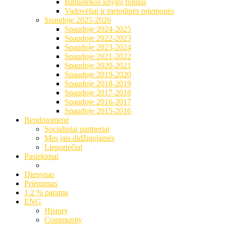
Bibliotekos knygų fondas
Vadovėliai ir metodinės priemonės
Spaudoje 2025-2026
Spaudoje 2024-2025
Spaudoje 2022-2023
Spaudoje 2023-2024
Spaudoje 2021-2022
Spaudoje 2020-2021
Spaudoje 2019-2020
Spaudoje 2018-2019
Spaudoje 2017-2018
Spaudoje 2016-2017
Spaudoje 2015-2016
Bendruomenė
Socialiniai partneriai
Mes jais didžiuojamės
Lieporiečiai
Pasiekimai
Dienynas
Priėmimas
1.2 % parama
ENG
History
Community