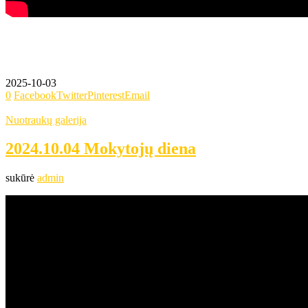
2025-10-03
0
Facebook
Twitter
Pinterest
Email
Nuotraukų galerija
2024.10.04 Mokytojų diena
sukūrė
admin