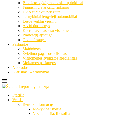
Biudžeto vykdymo ataskaitų rinkiniai
Finansinių ataskaitų rinkiniai
Ūkio subjektų priežiūra
Tarnybiniai lengvieji automobiliai
Lėšos veiklai viešinti
Atviri duomenys
Konsultavimasis su visuomene
Pranešėjų apsauga
Civilinė sauga
Paslaugos
Maitinimas
Švietimo pagalbos teikimas
Visuomenės sveikatos specialistas
Mokamos paslaugos
Nuorodos
Klausimai – atsakymai
Pradžia
Veikla
Bendra informacija
Mokyklos istorija
Vizija, misija, filosofija