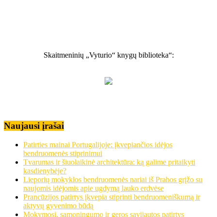
Skaitmeninių „Vyturio“ knygų biblioteka“:
Naujausi įrašai
Patirties mainai Portugalijoje: įkvepiančios idėjos
bendruomenės stiprinimui
Tvarumas ir šiuolaikinė architektūra: ką galime pritaikyti
kasdienybėje?
Lieporių mokyklos bendruomenės nariai iš Prahos grįžo su
naujomis idėjomis apie ugdymą lauko erdvėse
Prancūzijos patirtys įkvepia stiprinti bendruomeniškumą ir
aktyvų gyvenimo būdą
Mokymosi, sąmoningumo ir geros savijautos patirtys