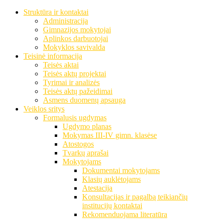
Struktūra ir kontaktai
Administracija
Gimnazijos mokytojai
Aplinkos darbuotojai
Mokyklos savivalda
Teisinė informacija
Teisės aktai
Teisės aktų projektai
Tyrimai ir analizės
Teisės aktų pažeidimai
Asmens duomenų apsauga
Veiklos sritys
Formalusis ugdymas
Ugdymo planas
Mokymas III-IV gimn. klasėse
Atostogos
Tvarkų aprašai
Mokytojams
Dokumentai mokytojams
Klasių auklėtojams
Atestacija
Konsultacijas ir pagalbą teikiančių
institucijų kontaktai
Rekomenduojama literatūra