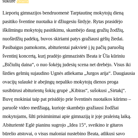
sukūrė
admin
Lieporių gimnazijos bendruomenė Tarptautinę mokytojų dieną
pasitiko šventine nuotaika ir džiugesiu širdyje. Rytas prasidėjo
iškilmingu mokytojų pasitikimu, skambėjo daug gražių žodžių,
nuoširdžių padėkų, buvos skiriami patys gražiausi gėlių žiedai.
Pasibaigus pamokoms, abiturientai pakvietė į jų pačių paruoštą
šventinį koncertą, kurį pradėjo gimnazistės Beata ir Ūla kūriniu
„Bičiulių daina“, o nuo šokėjų judesių scena net drebėjo. Visus iki
širdies gelmių sujaudino Ugnės atliekama „Jurgos arija“. Daugiausia
ovacijų sulaukė ir abejingų nepaliko mokytojų dienos proga
susibūrusi abiturientų šokių grupė „Kibiras“, sušokusi „Sirtakį“.
Buvę mokiniai taip pat prisidėjo prie šventinės nuotaikos kūrimo –
paruošė video medžiagą, kurioje skambėjo gražiausi žodžiai
mokytojams, šilti prisiminimai apie gimnaziją ir joje praleistą laiką.
Abiturientė Eglė pianinu sugrojo „Idea 15“, sveikino ir gitaros
būrelio atstovai, o visus maloniai nustebino Beata, atlikusi savo