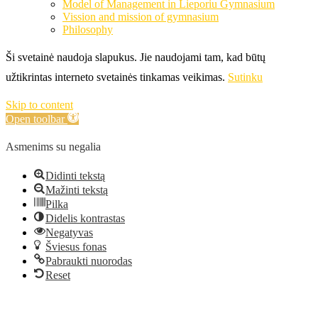
Model of Management in Lieporiu Gymnasium
Vission and mission of gymnasium
Philosophy
Ši svetainė naudoja slapukus. Jie naudojami tam, kad būtų
užtikrintas interneto svetainės tinkamas veikimas.
Sutinku
Skip to content
Open toolbar
Asmenims su negalia
Didinti tekstą
Mažinti tekstą
Pilka
Didelis kontrastas
Negatyvas
Šviesus fonas
Pabraukti nuorodas
Reset