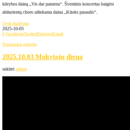
kūrybos dainą „Vis dar pamenu“. Šventinis koncertas baigėsi
abiturientų choro atliekama daina „Kitoks pasaulis“.
Tęsti skaitymą
2025-10-05
0
Facebook
Twitter
Pinterest
Email
Nuotraukų galerija
2025.10.03 Mokytojų diena
sukūrė
admin