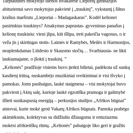
Tarptautinės mokytojo dienos išvakarėse Lieporių gimnazijos
abiturientai savo mokytojus pakvietė į „traukinį”, vykstantį į šiltus
kraštus maršrutu „Lieporiai – Madagaskaras”. Kodėl kelionei
pasirinktas traukinys? Atsakymas paprastas- gyvenimas panašus į
kelionę traukiniu: vieni įlipa, kiti išlipa, treti pakeičia vagonus, o ir
veža jis į skirtingas stotis- Laimės ir Ramybės, Meilės ir Harmonijos,
neaplenkdamas Liūdesio ir Skausmo stočių… Svarbiausia- ne likti
laukiamajame, o įšokti į traukinį. ”
„Kelionės” pradžioje visiems buvo įteikti bilietai, padėkota už sunkų
kasdienį triūsą, nuskambėjo muzikiniai sveikinimai ir visi išvyko į
pamokas. Joms pasibaigus, laukė staigmena – visi mokytojai buvo
pakviesti į Aktų salę, kurioje laukė egzotiška pramoga ir galimybė
išlieti susikaupusią energiją – perkusijos studijos „Afrikos būgnai”
atstovai, kurie mokė groti Vakarų Afrikos būgnais. Pamoka prabėgo
akimirksniu, kolektyvas su didžiuliu džiaugsmu ir entuziazmu
mokėsi afrikietiškų ritmų. „Kelionės” pabaigoje liko geri ir gražūs