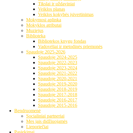
Tikslai ir uždaviniai
Veiklos planas
Veiklos kokybės įsivertinimas
Mokymosi aplinka
Mokyklos atributai
Muziejus
Biblioteka
Bibliotekos knygų fondas
Vadovėliai ir metodinės priemonės
Spaudoje 2025-2026
Spaudoje 2024-2025
Spaudoje 2022-2023
Spaudoje 2023-2024
Spaudoje 2021-2022
Spaudoje 2020-2021
Spaudoje 2019-2020
Spaudoje 2018-2019
Spaudoje 2017-2018
Spaudoje 2016-2017
Spaudoje 2015-2016
Bendruomenė
Socialiniai partneriai
Mes jais didžiuojamės
Lieporiečiai
Pasiekimai