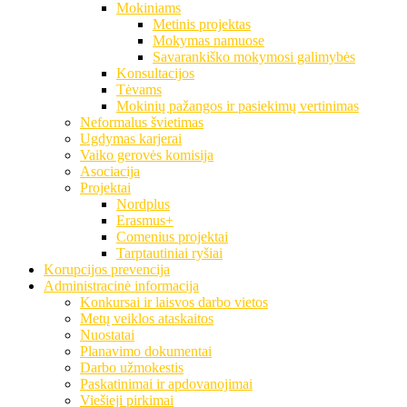
Mokiniams
Metinis projektas
Mokymas namuose
Savarankiško mokymosi galimybės
Konsultacijos
Tėvams
Mokinių pažangos ir pasiekimų vertinimas
Neformalus švietimas
Ugdymas karjerai
Vaiko gerovės komisija
Asociacija
Projektai
Nordplus
Erasmus+
Comenius projektai
Tarptautiniai ryšiai
Korupcijos prevencija
Administracinė informacija
Konkursai ir laisvos darbo vietos
Metų veiklos ataskaitos
Nuostatai
Planavimo dokumentai
Darbo užmokestis
Paskatinimai ir apdovanojimai
Viešieji pirkimai