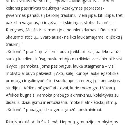
šiltus kraštus maršrutu „Lieporiai – Madagaskaras”. Kodėl
kelionei pasirinktas traukinys? Atsakymas paprastas-
gyvenimas panašus į kelionę traukiniu: vieni įlipa, kiti išlipa, treti
pakeičia vagonus, o ir veža jis į skirtingas stotis- Laimės ir
Ramybės, Meilės ir Harmonijos, neaplenkdamas Liūdesio ir
Skausmo stočių… Svarbiausia- ne likti laukiamajame, o įšokti į
traukinį. ”
„Kelionės” pradžioje visiems buvo įteikti bilietai, padėkota už
sunkų kasdienį triūsą, nuskambėjo muzikiniai sveikinimai ir visi
išvyko į pamokas. Joms pasibaigus, laukė staigmena – visi
mokytojai buvo pakviesti į Aktų salę, kurioje laukė egzotiška
pramoga ir galimybė išlieti susikaupusią energiją – perkusijos
studijos „Afrikos būgnai” atstovai, kurie mokė groti Vakarų
Afrikos būgnais. Pamoka prabėgo akimirksniu, kolektyvas su
didžiuliu džiaugsmu ir entuziazmu mokėsi afrikietiškų ritmų.
„Kelionės” pabaigoje liko geri ir gražūs prisiminimai.
Rita Norkutė, Aida Šliažienė, Lieporių gimnazijos mokytojos