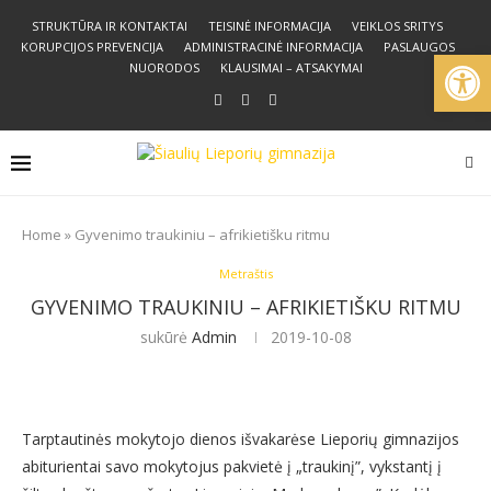
STRUKTŪRA IR KONTAKTAI
TEISINĖ INFORMACIJA
VEIKLOS SRITYS
KORUPCIJOS PREVENCIJA
ADMINISTRACINĖ INFORMACIJA
PASLAUGOS
Open
NUORODOS
KLAUSIMAI – ATSAKYMAI
Home
»
Gyvenimo traukiniu – afrikietišku ritmu
Metraštis
GYVENIMO TRAUKINIU – AFRIKIETIŠKU RITMU
sukūrė
Admin
2019-10-08
Tarptautinės mokytojo dienos išvakarėse Lieporių gimnazijos
abiturientai savo mokytojus pakvietė į „traukinį”, vykstantį į