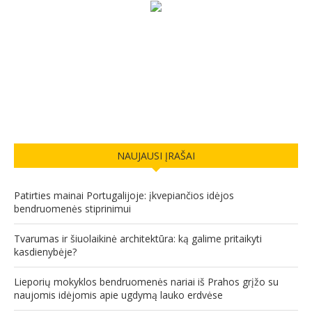
NAUJAUSI ĮRAŠAI
Patirties mainai Portugalijoje: įkvepiančios idėjos
bendruomenės stiprinimui
Tvarumas ir šiuolaikinė architektūra: ką galime pritaikyti
kasdienybėje?
Lieporių mokyklos bendruomenės nariai iš Prahos grįžo su
naujomis idėjomis apie ugdymą lauko erdvėse