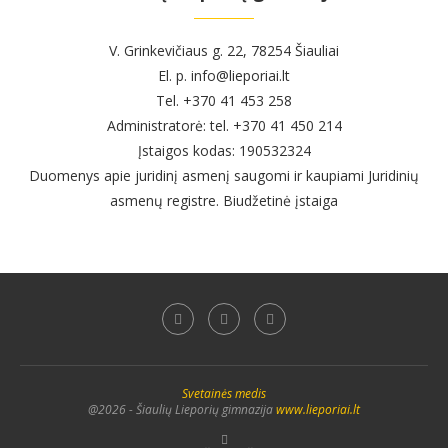
V. Grinkevičiaus g. 22, 78254 Šiauliai
El. p. info@lieporiai.lt
Tel. +370 41 453 258
Administratorė: tel. +370 41 450 214
Įstaigos kodas: 190532324
Duomenys apie juridinį asmenį saugomi ir kaupiami Juridinių
asmenų registre. Biudžetinė įstaiga
Svetainės medis
@2026 - Šiaulių Lieporių gimnazija
www.lieporiai.lt