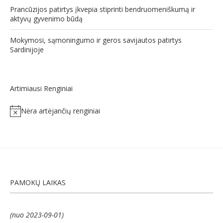
Prancūzijos patirtys įkvepia stiprinti bendruomeniškumą ir
aktyvų gyvenimo būdą
Mokymosi, sąmoningumo ir geros savijautos patirtys
Sardinijoje
Artimiausi Renginiai
Nėra artėjančių renginiai
Notice
PAMOKŲ LAIKAS
(nuo 2023-09-01)