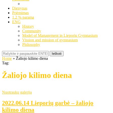
Dienynas
Priėmimas
1.2 % parama
ENG
History
Community
Model of Management in Lieporiu Gymnasium
Vission and mission of gymnasium
Philosophy
Ieškoti
Home
»
Žaliojo kilimo diena
Tag:
Žaliojo kilimo diena
Nuotraukų galerija
2022.06.14 Lieporių garbė – žaliojo
kilimo diena