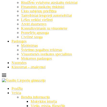
Biudžeto vykdymo ataskaitų rinkiniai
Finansinių ataskaitų rinkiniai
Ūkio subjektų priežiūra
Tarnybiniai lengvieji automobiliai
Lėšos veiklai viešinti
Atviri duomenys
Konsultavimasis su visuomene
Pranešėjų apsauga
Civilinė sauga
Paslaugos
Maitinimas
Švietimo pagalbos teikimas
Visuomenės sveikatos specialistas
Mokamos paslaugos
Nuorodos
Klausimai – atsakymai
Pradžia
Veikla
Bendra informacija
Mokyklos istorija
Vizija, misija, filosofija