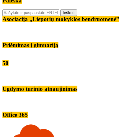
Paieška
Asociacija „Lieporių mokyklos bendruomenė”
Priėmimas į gimnaziją
50
Ugdymo turinio atnaujinimas
Office 365