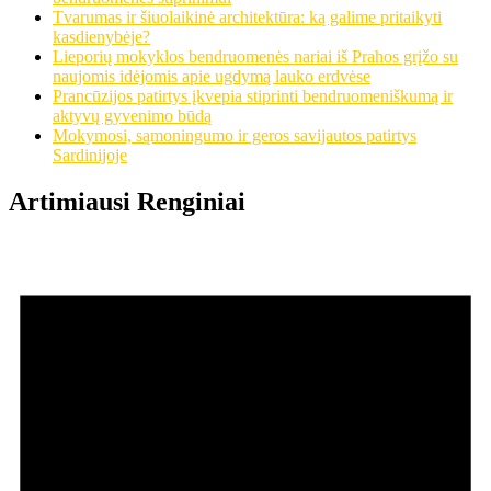
Tvarumas ir šiuolaikinė architektūra: ką galime pritaikyti
kasdienybėje?
Lieporių mokyklos bendruomenės nariai iš Prahos grįžo su
naujomis idėjomis apie ugdymą lauko erdvėse
Prancūzijos patirtys įkvepia stiprinti bendruomeniškumą ir
aktyvų gyvenimo būdą
Mokymosi, sąmoningumo ir geros savijautos patirtys
Sardinijoje
Artimiausi Renginiai