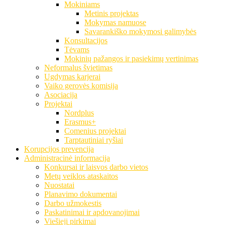
Mokiniams
Metinis projektas
Mokymas namuose
Savarankiško mokymosi galimybės
Konsultacijos
Tėvams
Mokinių pažangos ir pasiekimų vertinimas
Neformalus švietimas
Ugdymas karjerai
Vaiko gerovės komisija
Asociacija
Projektai
Nordplus
Erasmus+
Comenius projektai
Tarptautiniai ryšiai
Korupcijos prevencija
Administracinė informacija
Konkursai ir laisvos darbo vietos
Metų veiklos ataskaitos
Nuostatai
Planavimo dokumentai
Darbo užmokestis
Paskatinimai ir apdovanojimai
Viešieji pirkimai