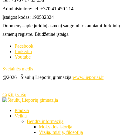
Tel. +370 41 453 258
Administratorė: tel. +370 41 450 214
Įstaigos kodas: 190532324
Duomenys apie juridinį asmenį saugomi ir kaupiami Juridinių
asmenų registre. Biudžetinė įstaiga
Facebook
Linkedin
Youtube
Svetainės medis
@2026 - Šiaulių Lieporių gimnazija
www.lieporiai.lt
Grįžti į viršų
Pradžia
Veikla
Bendra informacija
Mokyklos istorija
Vizija, misija, filosofija