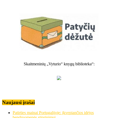
Skaitmeninių „Vyturio“ knygų biblioteka“:
Naujausi įrašai
Patirties mainai Portugalijoje: įkvepiančios idėjos
bendruomenės stiprinimui