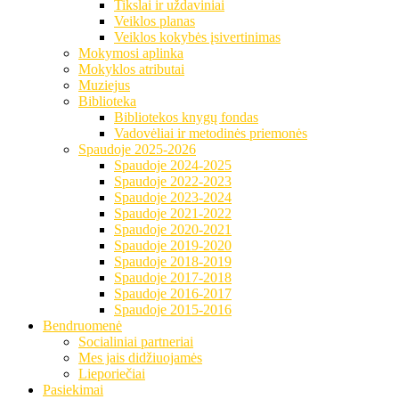
Tikslai ir uždaviniai
Veiklos planas
Veiklos kokybės įsivertinimas
Mokymosi aplinka
Mokyklos atributai
Muziejus
Biblioteka
Bibliotekos knygų fondas
Vadovėliai ir metodinės priemonės
Spaudoje 2025-2026
Spaudoje 2024-2025
Spaudoje 2022-2023
Spaudoje 2023-2024
Spaudoje 2021-2022
Spaudoje 2020-2021
Spaudoje 2019-2020
Spaudoje 2018-2019
Spaudoje 2017-2018
Spaudoje 2016-2017
Spaudoje 2015-2016
Bendruomenė
Socialiniai partneriai
Mes jais didžiuojamės
Lieporiečiai
Pasiekimai