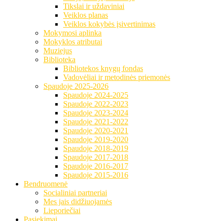
Tikslai ir uždaviniai
Veiklos planas
Veiklos kokybės įsivertinimas
Mokymosi aplinka
Mokyklos atributai
Muziejus
Biblioteka
Bibliotekos knygų fondas
Vadovėliai ir metodinės priemonės
Spaudoje 2025-2026
Spaudoje 2024-2025
Spaudoje 2022-2023
Spaudoje 2023-2024
Spaudoje 2021-2022
Spaudoje 2020-2021
Spaudoje 2019-2020
Spaudoje 2018-2019
Spaudoje 2017-2018
Spaudoje 2016-2017
Spaudoje 2015-2016
Bendruomenė
Socialiniai partneriai
Mes jais didžiuojamės
Lieporiečiai
Pasiekimai