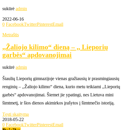
sukūrė
admin
2022-06-16
0
Facebook
Twitter
Pinterest
Email
Metraštis
,,Žaliojo kilimo“ dieną – ,, Lieporių
garbės“ apdovanojimai
sukūrė
admin
Šiaulių Lieporių gimnazijoje vienas gražiausių ir prasmingiausių
renginių – ,,Žaliojo kilimo“ diena, kurio metu teikiami ,,Lieporių
garbės“ apdovanojimai. Šiemet jie ypatingi, nes Lietuva mini
šimtmetį, ir šios dienos akimirkos įrašytos į šimtmečio istoriją.
Tęsti skaitymą
2018-05-22
0
Facebook
Twitter
Pinterest
Email