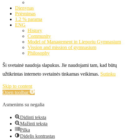
Dienynas
Priėmimas
1.2 % parama
ENG
History
Community
Model of Management in Lieporiu Gymnasium
Vission and mission of gymnasium
Philosophy
Ši svetainė naudoja slapukus. Jie naudojami tam, kad būtų
užtikrintas interneto svetainės tinkamas veikimas.
Sutinku
Skip to content
Open toolbar
Asmenims su negalia
Didinti tekstą
Mažinti tekstą
Pilka
Didelis kontrastas