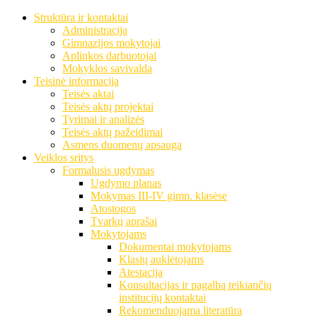
Struktūra ir kontaktai
Administracija
Gimnazijos mokytojai
Aplinkos darbuotojai
Mokyklos savivalda
Teisinė informacija
Teisės aktai
Teisės aktų projektai
Tyrimai ir analizės
Teisės aktų pažeidimai
Asmens duomenų apsauga
Veiklos sritys
Formalusis ugdymas
Ugdymo planas
Mokymas III-IV gimn. klasėse
Atostogos
Tvarkų aprašai
Mokytojams
Dokumentai mokytojams
Klasių auklėtojams
Atestacija
Konsultacijas ir pagalbą teikiančių
institucijų kontaktai
Rekomenduojama literatūra