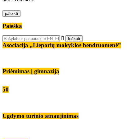
Paieška
Asociacija „Lieporių mokyklos bendruomenė”
Priėmimas į gimnaziją
50
Ugdymo turinio atnaujinimas