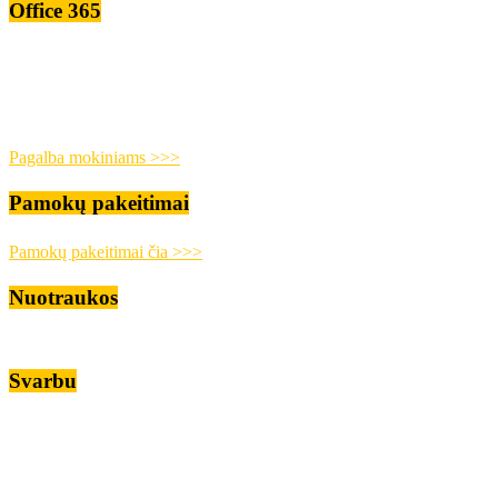
Office 365
Pagalba mokiniams >>>
Pamokų pakeitimai
Pamokų pakeitimai čia >>>
Nuotraukos
Svarbu