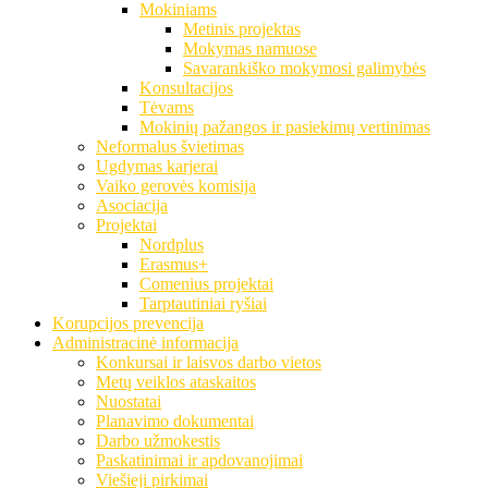
Mokiniams
Metinis projektas
Mokymas namuose
Savarankiško mokymosi galimybės
Konsultacijos
Tėvams
Mokinių pažangos ir pasiekimų vertinimas
Neformalus švietimas
Ugdymas karjerai
Vaiko gerovės komisija
Asociacija
Projektai
Nordplus
Erasmus+
Comenius projektai
Tarptautiniai ryšiai
Korupcijos prevencija
Administracinė informacija
Konkursai ir laisvos darbo vietos
Metų veiklos ataskaitos
Nuostatai
Planavimo dokumentai
Darbo užmokestis
Paskatinimai ir apdovanojimai
Viešieji pirkimai