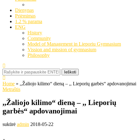
Dienynas
Priėmimas
1.2 % parama
ENG
History
Community
Model of Management in Lieporiu Gymnasium
Vission and mission of gymnasium
Philosophy
Ieškoti
Home
»
,,Žaliojo kilimo“ dieną – ,, Lieporių garbės“ apdovanojimai
Metraštis
,,Žaliojo kilimo“ dieną – ,, Lieporių
garbės“ apdovanojimai
sukūrė
admin
2018-05-22