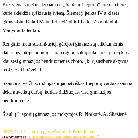
Kiekvienais metais įteikiama ir ,,Saulėtų Lieporių“ premija tiems,
kurie skleidžia ryškiausią šviesą. Šiemet ji įteikta IV a klasės
gimnazistui Rokui Matui Pricevičiui ir III a klasės mokiniui
Martynui Jadenkui.
Renginio metu susirinkusieji gėrėjosi gimnazistų atliekamomis
dainomis, plojo tautinių ir pramoginių šokių šokėjams, pirmą kartą
klausėsi gimnazijos bendruomenės choro, į kurį susibūrė aktyvūs
mokytojai ir tėveliai.
Skambus, veržlus, didingas ir jaunatviškas Lieporių vardas skamba
dėka nuveiktų darbų, kuriais didžiuojasi visa gimnazijos
bendruomenė.
Šiaulių Lieporių gimnazijos mokytojos R. Norkutė, A. Šliažienė
2018-05-17
Lieporių garbė
Žaliojo kilimo diena
0 komentarai
0
Facebook
Twitter
Pinterest
Email