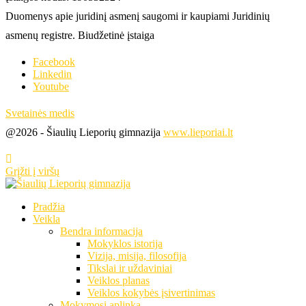
Duomenys apie juridinį asmenį saugomi ir kaupiami Juridinių
asmenų registre. Biudžetinė įstaiga
Facebook
Linkedin
Youtube
Svetainės medis
@2026 - Šiaulių Lieporių gimnazija
www.lieporiai.lt
Grįžti į viršų
Pradžia
Veikla
Bendra informacija
Mokyklos istorija
Vizija, misija, filosofija
Tikslai ir uždaviniai
Veiklos planas
Veiklos kokybės įsivertinimas
Mokymosi aplinka