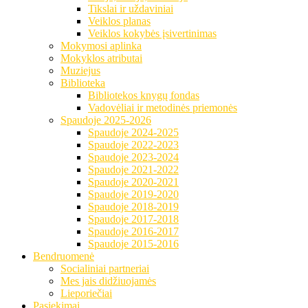
Tikslai ir uždaviniai
Veiklos planas
Veiklos kokybės įsivertinimas
Mokymosi aplinka
Mokyklos atributai
Muziejus
Biblioteka
Bibliotekos knygų fondas
Vadovėliai ir metodinės priemonės
Spaudoje 2025-2026
Spaudoje 2024-2025
Spaudoje 2022-2023
Spaudoje 2023-2024
Spaudoje 2021-2022
Spaudoje 2020-2021
Spaudoje 2019-2020
Spaudoje 2018-2019
Spaudoje 2017-2018
Spaudoje 2016-2017
Spaudoje 2015-2016
Bendruomenė
Socialiniai partneriai
Mes jais didžiuojamės
Lieporiečiai
Pasiekimai