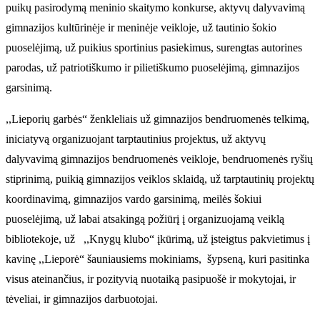
puikų pasirodymą meninio skaitymo konkurse, aktyvų dalyvavimą
gimnazijos kultūrinėje ir meninėje veikloje, už tautinio šokio
puoselėjimą, už puikius sportinius pasiekimus, surengtas autorines
parodas, už patriotiškumo ir pilietiškumo puoselėjimą, gimnazijos
garsinimą.
,,Lieporių garbės“ ženkleliais už gimnazijos bendruomenės telkimą,
iniciatyvą organizuojant tarptautinius projektus, už aktyvų
dalyvavimą gimnazijos bendruomenės veikloje, bendruomenės ryšių
stiprinimą, puikią gimnazijos veiklos sklaidą, už tarptautinių projektų
koordinavimą, gimnazijos vardo garsinimą, meilės šokiui
puoselėjimą, už labai atsakingą požiūrį į organizuojamą veiklą
bibliotekoje, už ,,Knygų klubo“ įkūrimą, už įsteigtus pakvietimus į
kavinę ,,Lieporė“ šauniausiems mokiniams, šypseną, kuri pasitinka
visus ateinančius, ir pozityvią nuotaiką pasipuošė ir mokytojai, ir
tėveliai, ir gimnazijos darbuotojai.