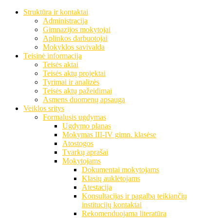
Struktūra ir kontaktai
Administracija
Gimnazijos mokytojai
Aplinkos darbuotojai
Mokyklos savivalda
Teisinė informacija
Teisės aktai
Teisės aktų projektai
Tyrimai ir analizės
Teisės aktų pažeidimai
Asmens duomenų apsauga
Veiklos sritys
Formalusis ugdymas
Ugdymo planas
Mokymas III-IV gimn. klasėse
Atostogos
Tvarkų aprašai
Mokytojams
Dokumentai mokytojams
Klasių auklėtojams
Atestacija
Konsultacijas ir pagalbą teikiančių
institucijų kontaktai
Rekomenduojama literatūra