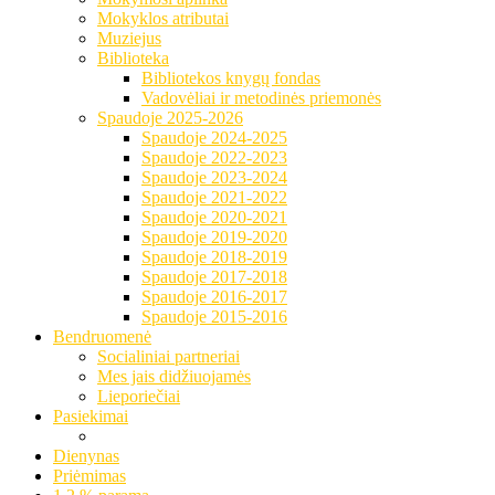
Mokyklos atributai
Muziejus
Biblioteka
Bibliotekos knygų fondas
Vadovėliai ir metodinės priemonės
Spaudoje 2025-2026
Spaudoje 2024-2025
Spaudoje 2022-2023
Spaudoje 2023-2024
Spaudoje 2021-2022
Spaudoje 2020-2021
Spaudoje 2019-2020
Spaudoje 2018-2019
Spaudoje 2017-2018
Spaudoje 2016-2017
Spaudoje 2015-2016
Bendruomenė
Socialiniai partneriai
Mes jais didžiuojamės
Lieporiečiai
Pasiekimai
Dienynas
Priėmimas