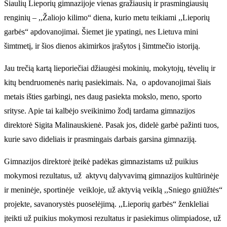
Šiaulių Lieporių gimnazijoje vienas gražiausių ir prasmingiausių
renginių – ,,Žaliojo kilimo“ diena, kurio metu teikiami ,,Lieporių
garbės“ apdovanojimai. Šiemet jie ypatingi, nes Lietuva mini
šimtmetį, ir šios dienos akimirkos įrašytos į šimtmečio istoriją.
Jau trečią kartą lieporiečiai džiaugėsi mokinių, mokytojų, tėvelių ir
kitų bendruomenės narių pasiekimais. Na, o apdovanojimai šiais
metais išties garbingi, nes daug pasiekta mokslo, meno, sporto
srityse. Apie tai kalbėjo sveikinimo žodį tardama gimnazijos
direktorė Sigita Malinauskienė. Pasak jos, didelė garbė pažinti tuos,
kurie savo dideliais ir prasmingais darbais garsina gimnaziją.
Gimnazijos direktorė įteikė padėkas gimnazistams už puikius
mokymosi rezultatus, už aktyvų dalyvavimą gimnazijos kultūrinėje
ir meninėje, sportinėje veikloje, už aktyvią veiklą ,,Sniego gniūžtės“
projekte, savanorystės puoselėjimą. ,,Lieporių garbės“ ženkleliai
įteikti už puikius mokymosi rezultatus ir pasiekimus olimpiadose, už