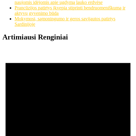
naujomis idėjomis apie ugdymą lauko erdvėse
Prancūzijos patirtys įkvepia stiprinti bendruomeniškumą ir
aktyvų gyvenimo būdą
Mokymosi, sąmoningumo ir geros savijautos patirtys
Sardinijoje
Artimiausi Renginiai