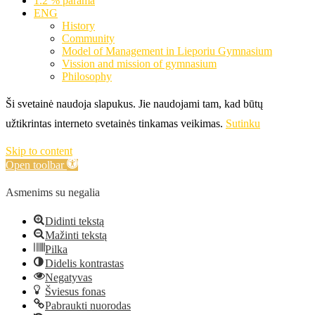
1.2 % parama
ENG
History
Community
Model of Management in Lieporiu Gymnasium
Vission and mission of gymnasium
Philosophy
Ši svetainė naudoja slapukus. Jie naudojami tam, kad būtų
užtikrintas interneto svetainės tinkamas veikimas.
Sutinku
Skip to content
Open toolbar
Asmenims su negalia
Didinti tekstą
Mažinti tekstą
Pilka
Didelis kontrastas
Negatyvas
Šviesus fonas
Pabraukti nuorodas