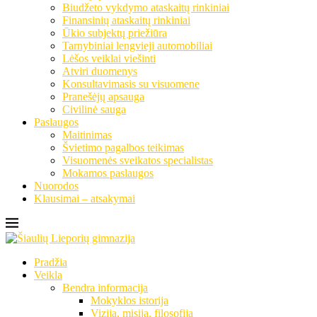
Biudžeto vykdymo ataskaitų rinkiniai
Finansinių ataskaitų rinkiniai
Ūkio subjektų priežiūra
Tarnybiniai lengvieji automobiliai
Lėšos veiklai viešinti
Atviri duomenys
Konsultavimasis su visuomene
Pranešėjų apsauga
Civilinė sauga
Paslaugos
Maitinimas
Švietimo pagalbos teikimas
Visuomenės sveikatos specialistas
Mokamos paslaugos
Nuorodos
Klausimai – atsakymai
Pradžia
Veikla
Bendra informacija
Mokyklos istorija
Vizija, misija, filosofija