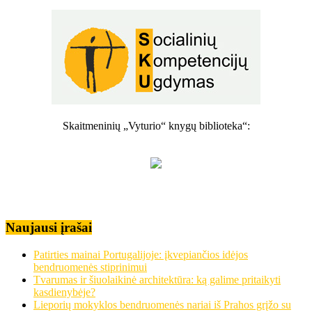
Skaitmeninių „Vyturio“ knygų biblioteka“:
Naujausi įrašai
Patirties mainai Portugalijoje: įkvepiančios idėjos
bendruomenės stiprinimui
Tvarumas ir šiuolaikinė architektūra: ką galime pritaikyti
kasdienybėje?
Lieporių mokyklos bendruomenės nariai iš Prahos grįžo su