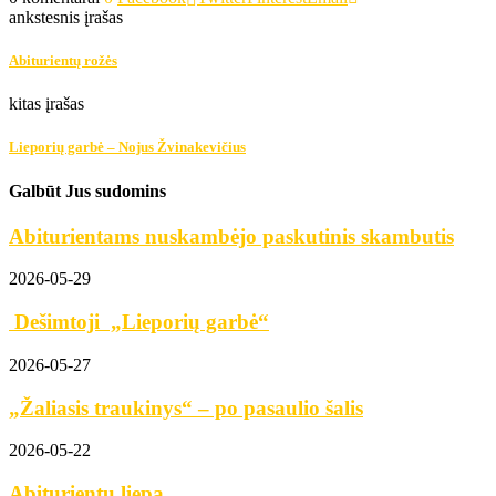
ankstesnis įrašas
Abiturientų rožės
kitas įrašas
Lieporių garbė – Nojus Žvinakevičius
Galbūt Jus sudomins
Abiturientams nuskambėjo paskutinis skambutis
2026-05-29
Dešimtoji „Lieporių garbė“
2026-05-27
„Žaliasis traukinys“ – po pasaulio šalis
2026-05-22
Abiturientų liepa