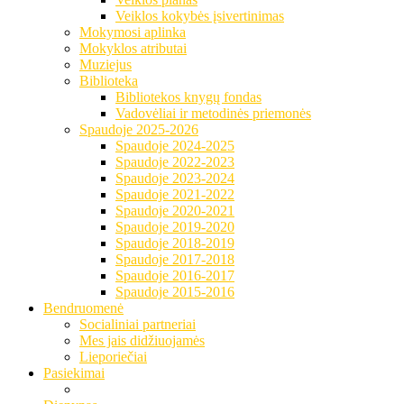
Veiklos kokybės įsivertinimas
Mokymosi aplinka
Mokyklos atributai
Muziejus
Biblioteka
Bibliotekos knygų fondas
Vadovėliai ir metodinės priemonės
Spaudoje 2025-2026
Spaudoje 2024-2025
Spaudoje 2022-2023
Spaudoje 2023-2024
Spaudoje 2021-2022
Spaudoje 2020-2021
Spaudoje 2019-2020
Spaudoje 2018-2019
Spaudoje 2017-2018
Spaudoje 2016-2017
Spaudoje 2015-2016
Bendruomenė
Socialiniai partneriai
Mes jais didžiuojamės
Lieporiečiai
Pasiekimai