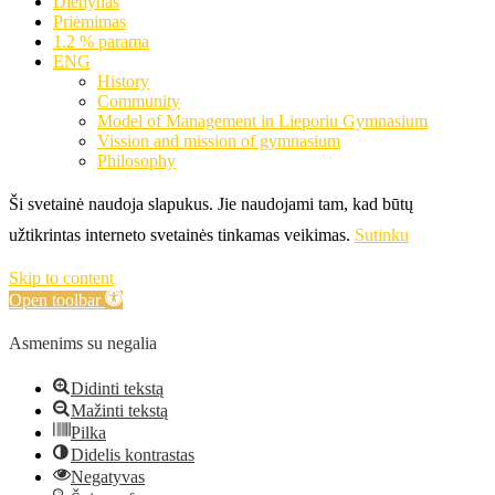
Dienynas
Priėmimas
1.2 % parama
ENG
History
Community
Model of Management in Lieporiu Gymnasium
Vission and mission of gymnasium
Philosophy
Ši svetainė naudoja slapukus. Jie naudojami tam, kad būtų
užtikrintas interneto svetainės tinkamas veikimas.
Sutinku
Skip to content
Open toolbar
Asmenims su negalia
Didinti tekstą
Mažinti tekstą
Pilka
Didelis kontrastas
Negatyvas