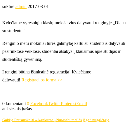
sukūrė
admin
2017-03-01
Kviečiame vyresniųjų klasių moksleivius dalyvauti renginyje „Diena
su studentu“.
Renginio metu mokiniai turės galimybę kartu su studentais dalyvauti
pasirinktose veiklose, studentai atsakys į klausimus apie studijas ir
studentišką gyvenimą.
Į renginį būtina išankstinė registracija! Kviečiame
dalyvauti!
Registracijos forma >>
0 komentarai
0
Facebook
Twitter
Pinterest
Email
ankstesnis įrašas
Gabija Petrauskaitė – konkurso „Nuostabi meilės jėga“ nugalėtoja