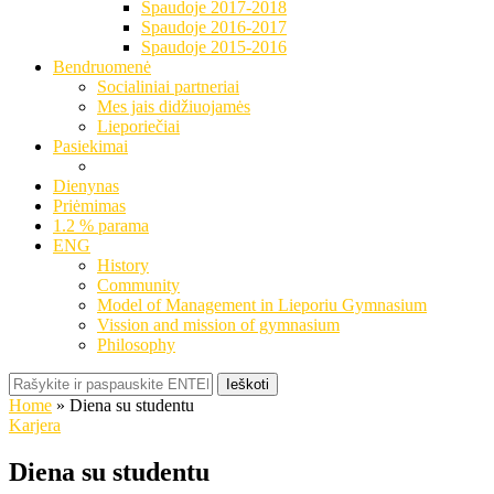
Spaudoje 2017-2018
Spaudoje 2016-2017
Spaudoje 2015-2016
Bendruomenė
Socialiniai partneriai
Mes jais didžiuojamės
Lieporiečiai
Pasiekimai
Dienynas
Priėmimas
1.2 % parama
ENG
History
Community
Model of Management in Lieporiu Gymnasium
Vission and mission of gymnasium
Philosophy
Ieškoti
Home
»
Diena su studentu
Karjera
Diena su studentu