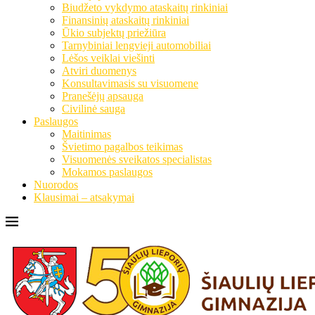
Biudžeto vykdymo ataskaitų rinkiniai
Finansinių ataskaitų rinkiniai
Ūkio subjektų priežiūra
Tarnybiniai lengvieji automobiliai
Lėšos veiklai viešinti
Atviri duomenys
Konsultavimasis su visuomene
Pranešėjų apsauga
Civilinė sauga
Paslaugos
Maitinimas
Švietimo pagalbos teikimas
Visuomenės sveikatos specialistas
Mokamos paslaugos
Nuorodos
Klausimai – atsakymai