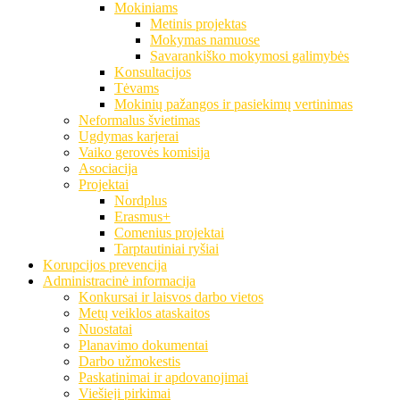
Mokiniams
Metinis projektas
Mokymas namuose
Savarankiško mokymosi galimybės
Konsultacijos
Tėvams
Mokinių pažangos ir pasiekimų vertinimas
Neformalus švietimas
Ugdymas karjerai
Vaiko gerovės komisija
Asociacija
Projektai
Nordplus
Erasmus+
Comenius projektai
Tarptautiniai ryšiai
Korupcijos prevencija
Administracinė informacija
Konkursai ir laisvos darbo vietos
Metų veiklos ataskaitos
Nuostatai
Planavimo dokumentai
Darbo užmokestis
Paskatinimai ir apdovanojimai
Viešieji pirkimai