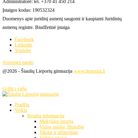
Administratorė: tel. +370 41 450 214
Įstaigos kodas: 190532324
Duomenys apie juridinį asmenį saugomi ir kaupiami Juridinių
asmenų registre. Biudžetinė įstaiga
Facebook
Linkedin
Youtube
Svetainės medis
@2026 - Šiaulių Lieporių gimnazija
www.lieporiai.lt
Grįžti į viršų
Pradžia
Veikla
Bendra informacija
Mokyklos istorija
Vizija, misija, filosofija
Tikslai ir uždaviniai
Veiklos planas