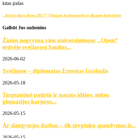
kitas įrašas
„Atvirų durų diena 2017“ Vilniaus technologijų ir dizaino kolegijoje
Galbūt Jus sudomins
Žinios negyvena vien universitetuose: „Open“
erdvėje svečiavosi Saulius...
2026-06-02
Svečiuose – diplomatas Ernestas Grabažis
2026-05-18
Tarptautinė patirtis ir naujos idėjos: mūsų
gimnazijos karjeros...
2026-05-15
Ar slaugytojos darbas – tik mygtukų spaudymas ir...
2026-05-15