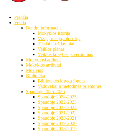
Pradžia
Veikla
Bendra informacija
Mokyklos istorija
Vizija, misija, filosofija
Tikslai ir uždaviniai
Veiklos planas
Veiklos kokybės įsivertinimas
Mokymosi aplinka
Mokyklos atributai
Muziejus
Biblioteka
Bibliotekos knygų fondas
Vadovėliai ir metodinės priemonės
Spaudoje 2025-2026
Spaudoje 2024-2025
Spaudoje 2022-2023
Spaudoje 2023-2024
Spaudoje 2021-2022
Spaudoje 2020-2021
Spaudoje 2019-2020
Spaudoje 2018-2019