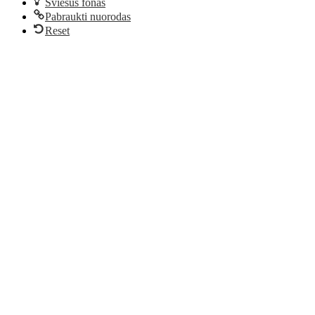
Šviesus fonas
Pabraukti nuorodas
Reset