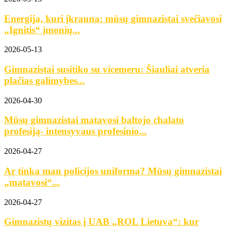
Energija, kuri įkrauna: mūsų gimnazistai svečiavosi
„Ignitis“ įmonių...
2026-05-13
Gimnazistai susitiko su vicemeru: Šiauliai atveria
plačias galimybes...
2026-04-30
Mūsų gimnazistai matavosi baltojo chalato
profesiją- intensyvaus profesinio...
2026-04-27
Ar tinka man policijos uniforma? Mūsų gimnazistai
„matavosi“...
2026-04-27
Gimnazistų vizitas į UAB „ROL Lietuva“: kur