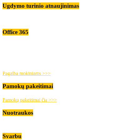
Ugdymo turinio atnaujinimas
Office 365
Pagalba mokiniams >>>
Pamokų pakeitimai
Pamokų pakeitimai čia >>>
Nuotraukos
Svarbu