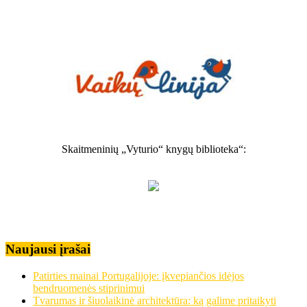
Skaitmeninių „Vyturio“ knygų biblioteka“:
Naujausi įrašai
Patirties mainai Portugalijoje: įkvepiančios idėjos
bendruomenės stiprinimui
Tvarumas ir šiuolaikinė architektūra: ką galime pritaikyti