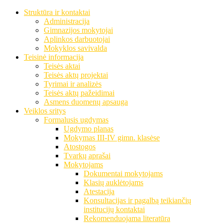
Struktūra ir kontaktai
Administracija
Gimnazijos mokytojai
Aplinkos darbuotojai
Mokyklos savivalda
Teisinė informacija
Teisės aktai
Teisės aktų projektai
Tyrimai ir analizės
Teisės aktų pažeidimai
Asmens duomenų apsauga
Veiklos sritys
Formalusis ugdymas
Ugdymo planas
Mokymas III-IV gimn. klasėse
Atostogos
Tvarkų aprašai
Mokytojams
Dokumentai mokytojams
Klasių auklėtojams
Atestacija
Konsultacijas ir pagalbą teikiančių
institucijų kontaktai
Rekomenduojama literatūra