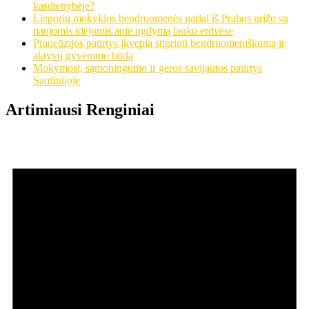
kasdienybėje?
Lieporių mokyklos bendruomenės nariai iš Prahos grįžo su
naujomis idėjomis apie ugdymą lauko erdvėse
Prancūzijos patirtys įkvepia stiprinti bendruomeniškumą ir
aktyvų gyvenimo būdą
Mokymosi, sąmoningumo ir geros savijautos patirtys
Sardinijoje
Artimiausi Renginiai