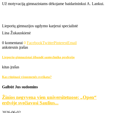
Už motyvaciją gimnazistams dėkojame baidarininkui A. Lankui.
Lieporių gimnazijos ugdymo karjerai specialistė
Lina Žukauskienė
0 komentarai
0
Facebook
Twitter
Pinterest
Email
ankstesnis įrašas
Lieporių gimnazistai išbandė santechniko profesiją
kitas įrašas
Kas rūpinasi visuomenės sveikata?
Galbūt Jus sudomins
Žinios negyvena vien universitetuose: „Open“
erdvėje svečiavosi Saulius...
2026-06-02