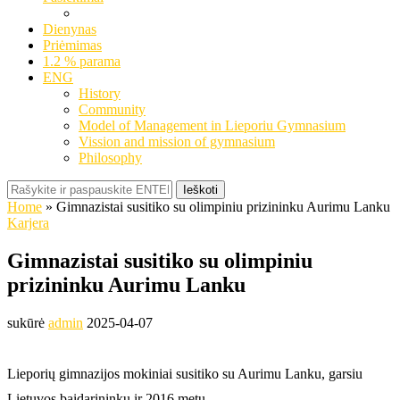
Dienynas
Priėmimas
1.2 % parama
ENG
History
Community
Model of Management in Lieporiu Gymnasium
Vission and mission of gymnasium
Philosophy
Ieškoti
Home
»
Gimnazistai susitiko su olimpiniu prizininku Aurimu Lanku
Karjera
Gimnazistai susitiko su olimpiniu
prizininku Aurimu Lanku
sukūrė
admin
2025-04-07
Lieporių gimnazijos mokiniai susitiko su Aurimu Lanku, garsiu
Lietuvos baidarininku ir 2016 metų