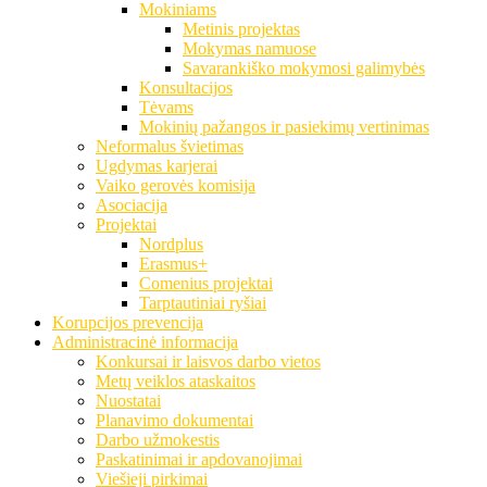
Mokiniams
Metinis projektas
Mokymas namuose
Savarankiško mokymosi galimybės
Konsultacijos
Tėvams
Mokinių pažangos ir pasiekimų vertinimas
Neformalus švietimas
Ugdymas karjerai
Vaiko gerovės komisija
Asociacija
Projektai
Nordplus
Erasmus+
Comenius projektai
Tarptautiniai ryšiai
Korupcijos prevencija
Administracinė informacija
Konkursai ir laisvos darbo vietos
Metų veiklos ataskaitos
Nuostatai
Planavimo dokumentai
Darbo užmokestis
Paskatinimai ir apdovanojimai
Viešieji pirkimai