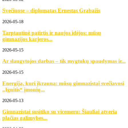
Svečiuose – diplomatas Ernestas Grabažis
2026-05-18
Tarptautinė patirtis ir naujos idėjos: mūsų
gimnazijos karjeros...
2026-05-15
Ar slaugytojos darbas – tik mygtukų spaudymas ir...
2026-05-15
Energija, kuri įkrauna: mūsų gimnazistai svečiavosi
„Ignitis“ įmonių...
2026-05-13
Gimnazistai susitiko su vicemeru: Šiauliai atveria
plačias galimybes...