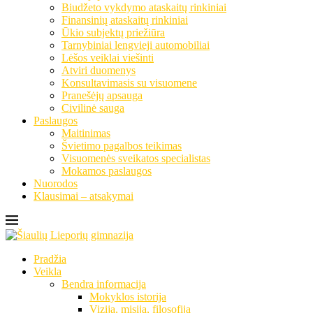
Biudžeto vykdymo ataskaitų rinkiniai
Finansinių ataskaitų rinkiniai
Ūkio subjektų priežiūra
Tarnybiniai lengvieji automobiliai
Lėšos veiklai viešinti
Atviri duomenys
Konsultavimasis su visuomene
Pranešėjų apsauga
Civilinė sauga
Paslaugos
Maitinimas
Švietimo pagalbos teikimas
Visuomenės sveikatos specialistas
Mokamos paslaugos
Nuorodos
Klausimai – atsakymai
Pradžia
Veikla
Bendra informacija
Mokyklos istorija
Vizija, misija, filosofija