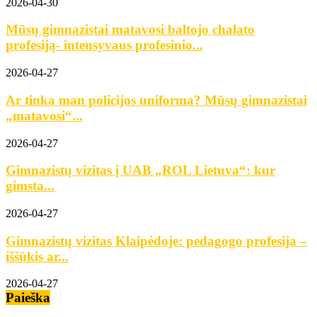
2026-04-30
Mūsų gimnazistai matavosi baltojo chalato
profesiją- intensyvaus profesinio...
2026-04-27
Ar tinka man policijos uniforma? Mūsų gimnazistai
„matavosi“...
2026-04-27
Gimnazistų vizitas į UAB „ROL Lietuva“: kur
gimsta...
2026-04-27
Gimnazistų vizitas Klaipėdoje: pedagogo profesija –
iššūkis ar...
2026-04-27
Paieška