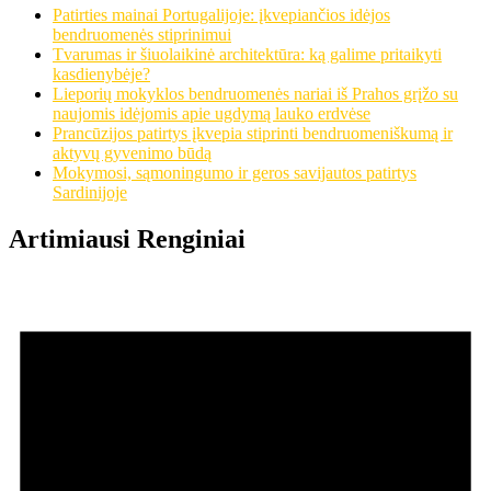
Patirties mainai Portugalijoje: įkvepiančios idėjos
bendruomenės stiprinimui
Tvarumas ir šiuolaikinė architektūra: ką galime pritaikyti
kasdienybėje?
Lieporių mokyklos bendruomenės nariai iš Prahos grįžo su
naujomis idėjomis apie ugdymą lauko erdvėse
Prancūzijos patirtys įkvepia stiprinti bendruomeniškumą ir
aktyvų gyvenimo būdą
Mokymosi, sąmoningumo ir geros savijautos patirtys
Sardinijoje
Artimiausi Renginiai