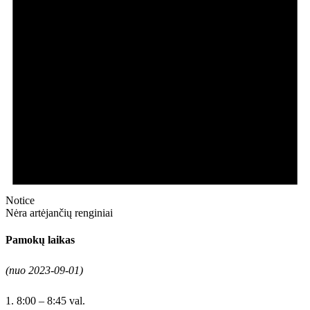
Notice
Nėra artėjančių renginiai
Pamokų laikas
(nuo 2023-09-01)
1. 8:00 – 8:45 val.