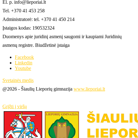
El. p. info@lieporiai.lt
Tel. +370 41 453 258
Administratorė: tel. +370 41 450 214
Įstaigos kodas: 190532324
Duomenys apie juridinį asmenį saugomi ir kaupiami Juridinių
asmenų registre. Biudžetinė įstaiga
Facebook
Linkedin
Youtube
Svetainės medis
@2026 - Šiaulių Lieporių gimnazija
www.lieporiai.lt
Grįžti į viršų