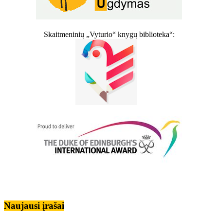
Skaitmeninių „Vyturio“ knygų biblioteka“:
Naujausi įrašai