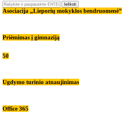
Asociacija „Lieporių mokyklos bendruomenė”
Priėmimas į gimnaziją
50
Ugdymo turinio atnaujinimas
Office 365