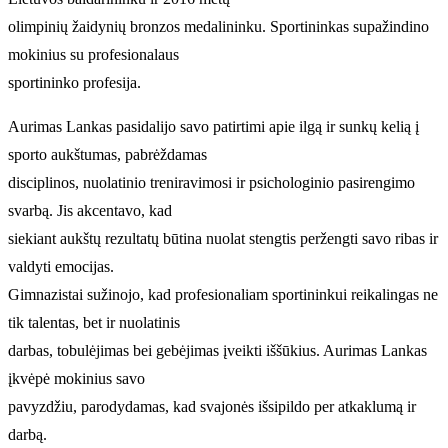
olimpinių žaidynių bronzos medalininku. Sportininkas supažindino
mokinius su profesionalaus
sportininko profesija.
Aurimas Lankas pasidalijo savo patirtimi apie ilgą ir sunkų kelią į
sporto aukštumas, pabrėždamas
disciplinos, nuolatinio treniravimosi ir psichologinio pasirengimo
svarbą. Jis akcentavo, kad
siekiant aukštų rezultatų būtina nuolat stengtis peržengti savo ribas ir
valdyti emocijas.
Gimnazistai sužinojo, kad profesionaliam sportininkui reikalingas ne
tik talentas, bet ir nuolatinis
darbas, tobulėjimas bei gebėjimas įveikti iššūkius. Aurimas Lankas
įkvėpė mokinius savo
pavyzdžiu, parodydamas, kad svajonės išsipildo per atkaklumą ir
darbą.