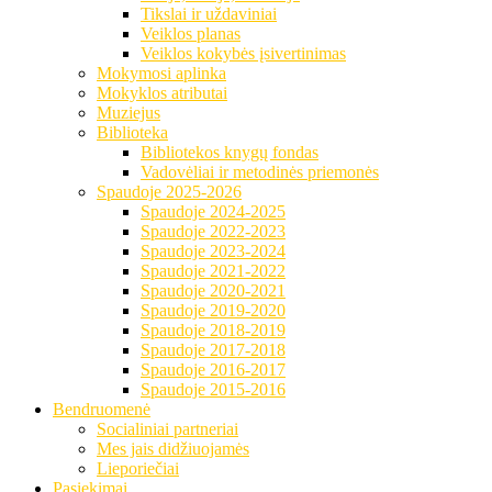
Tikslai ir uždaviniai
Veiklos planas
Veiklos kokybės įsivertinimas
Mokymosi aplinka
Mokyklos atributai
Muziejus
Biblioteka
Bibliotekos knygų fondas
Vadovėliai ir metodinės priemonės
Spaudoje 2025-2026
Spaudoje 2024-2025
Spaudoje 2022-2023
Spaudoje 2023-2024
Spaudoje 2021-2022
Spaudoje 2020-2021
Spaudoje 2019-2020
Spaudoje 2018-2019
Spaudoje 2017-2018
Spaudoje 2016-2017
Spaudoje 2015-2016
Bendruomenė
Socialiniai partneriai
Mes jais didžiuojamės
Lieporiečiai
Pasiekimai