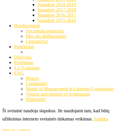
Spaudoje 2018-2019
Spaudoje 2017-2018
Spaudoje 2016-2017
Spaudoje 2015-2016
Bendruomenė
Socialiniai partneriai
Mes jais didžiuojamės
Lieporiečiai
Pasiekimai
Dienynas
Priėmimas
1.2 % parama
ENG
History
Community
Model of Management in Lieporiu Gymnasium
Vission and mission of gymnasium
Philosophy
Ši svetainė naudoja slapukus. Jie naudojami tam, kad būtų
užtikrintas interneto svetainės tinkamas veikimas.
Sutinku
Skip to content