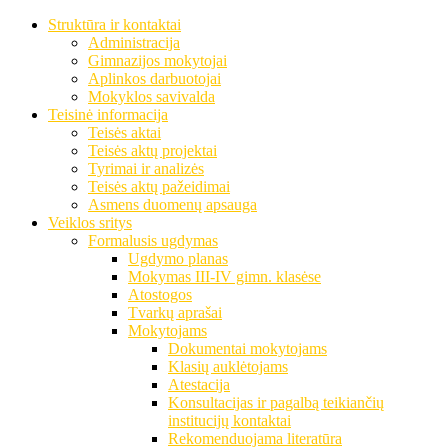
Struktūra ir kontaktai
Administracija
Gimnazijos mokytojai
Aplinkos darbuotojai
Mokyklos savivalda
Teisinė informacija
Teisės aktai
Teisės aktų projektai
Tyrimai ir analizės
Teisės aktų pažeidimai
Asmens duomenų apsauga
Veiklos sritys
Formalusis ugdymas
Ugdymo planas
Mokymas III-IV gimn. klasėse
Atostogos
Tvarkų aprašai
Mokytojams
Dokumentai mokytojams
Klasių auklėtojams
Atestacija
Konsultacijas ir pagalbą teikiančių
institucijų kontaktai
Rekomenduojama literatūra