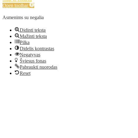
Open toolbar
Asmenims su negalia
Didinti tekstą
Mažinti tekstą
Pilka
Didelis kontrastas
Negatyvas
Šviesus fonas
Pabraukti nuorodas
Reset