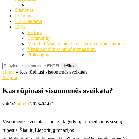
Dienynas
Priėmimas
1.2 % parama
ENG
History
Community
Model of Management in Lieporiu Gymnasium
Vission and mission of gymnasium
Philosophy
Ieškoti
Home
»
Kas rūpinasi visuomenės sveikata?
Karjera
Kas rūpinasi visuomenės sveikata?
sukūrė
admin
2025-04-07
Visuomenės sveikata – tai ne tik gydytojų ir medicinos seserų
rūpestis. Šiaulių Lieporių gimnazijos
mokiniai turėjo puikią progą iš arčiau susipažinti su visuomenės