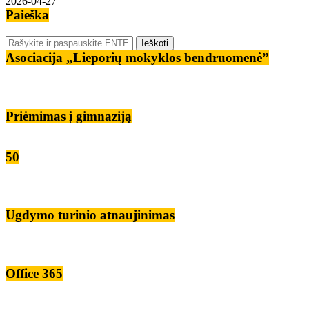
2026-04-27
Paieška
Asociacija „Lieporių mokyklos bendruomenė”
Priėmimas į gimnaziją
50
Ugdymo turinio atnaujinimas
Office 365