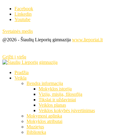
Facebook
Linkedin
Youtube
Svetainės medis
@2026 - Šiaulių Lieporių gimnazija
www.lieporiai.lt
Grįžti į viršų
Pradžia
Veikla
Bendra informacija
Mokyklos istorija
Vizija, misija, filosofija
Tikslai ir uždaviniai
Veiklos planas
Veiklos kokybės įsivertinimas
Mokymosi aplinka
Mokyklos atributai
Muziejus
Biblioteka