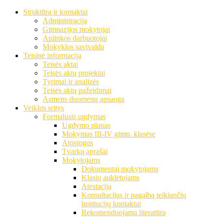
Struktūra ir kontaktai
Administracija
Gimnazijos mokytojai
Aplinkos darbuotojai
Mokyklos savivalda
Teisinė informacija
Teisės aktai
Teisės aktų projektai
Tyrimai ir analizės
Teisės aktų pažeidimai
Asmens duomenų apsauga
Veiklos sritys
Formalusis ugdymas
Ugdymo planas
Mokymas III-IV gimn. klasėse
Atostogos
Tvarkų aprašai
Mokytojams
Dokumentai mokytojams
Klasių auklėtojams
Atestacija
Konsultacijas ir pagalbą teikiančių
institucijų kontaktai
Rekomenduojama literatūra