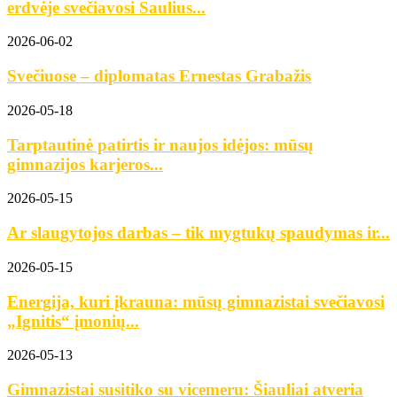
erdvėje svečiavosi Saulius...
2026-06-02
Svečiuose – diplomatas Ernestas Grabažis
2026-05-18
Tarptautinė patirtis ir naujos idėjos: mūsų
gimnazijos karjeros...
2026-05-15
Ar slaugytojos darbas – tik mygtukų spaudymas ir...
2026-05-15
Energija, kuri įkrauna: mūsų gimnazistai svečiavosi
„Ignitis“ įmonių...
2026-05-13
Gimnazistai susitiko su vicemeru: Šiauliai atveria