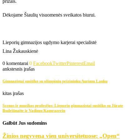
prizais.
Dėkojame Šiaulių visuomenės sveikatos biurui.
Lieporių gimnazijos ugdymo karjerai specialistė
Lina Žukauskienė
0 komentarai
0
Facebook
Twitter
Pinterest
Email
ankstesnis įrašas
Gimnazistai susitiko su olimpiniu prizininku Aurimu Lanku
kitas įrašas
Scenos ir muzikos profesijos: Lieporių gimnazistai susitiko su Jūrate
Budriūnaite ir Vadimu Kamrazeriu
Galbūt Jus sudomins
Žinios negyvena vien universitetuose: „Open“