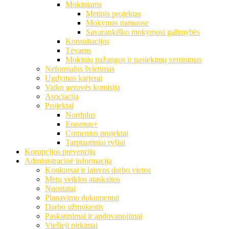
Mokiniams
Metinis projektas
Mokymas namuose
Savarankiško mokymosi galimybės
Konsultacijos
Tėvams
Mokinių pažangos ir pasiekimų vertinimas
Neformalus švietimas
Ugdymas karjerai
Vaiko gerovės komisija
Asociacija
Projektai
Nordplus
Erasmus+
Comenius projektai
Tarptautiniai ryšiai
Korupcijos prevencija
Administracinė informacija
Konkursai ir laisvos darbo vietos
Metų veiklos ataskaitos
Nuostatai
Planavimo dokumentai
Darbo užmokestis
Paskatinimai ir apdovanojimai
Viešieji pirkimai