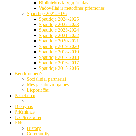
Bibliotekos knygų fondas
Vadovėliai ir metodinės priemonės
Spaudoje 2025-2026
Spaudoje 2024-2025
Spaudoje 2022-2023
Spaudoje 2023-2024
Spaudoje 2021-2022
Spaudoje 2020-2021
Spaudoje 2019-2020
Spaudoje 2018-2019
Spaudoje 2017-2018
Spaudoje 2016-2017
Spaudoje 2015-2016
Bendruomenė
Socialiniai partneriai
Mes jais didžiuojamės
Lieporiečiai
Pasiekimai
Dienynas
Priėmimas
1.2 % parama
ENG
History
Community