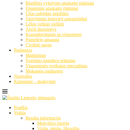
Biudžeto vykdymo ataskaitų rinkiniai
Finansinių ataskaitų rinkiniai
Ūkio subjektų priežiūra
Tarnybiniai lengvieji automobiliai
Lėšos veiklai viešinti
Atviri duomenys
Konsultavimasis su visuomene
Pranešėjų apsauga
Civilinė sauga
Paslaugos
Maitinimas
Švietimo pagalbos teikimas
Visuomenės sveikatos specialistas
Mokamos paslaugos
Nuorodos
Klausimai – atsakymai
Pradžia
Veikla
Bendra informacija
Mokyklos istorija
Vizija, misija, filosofija