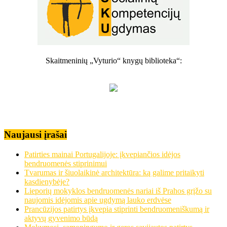
Skaitmeninių „Vyturio“ knygų biblioteka“:
Naujausi įrašai
Patirties mainai Portugalijoje: įkvepiančios idėjos
bendruomenės stiprinimui
Tvarumas ir šiuolaikinė architektūra: ką galime pritaikyti
kasdienybėje?
Lieporių mokyklos bendruomenės nariai iš Prahos grįžo su
naujomis idėjomis apie ugdymą lauko erdvėse
Prancūzijos patirtys įkvepia stiprinti bendruomeniškumą ir
aktyvų gyvenimo būdą