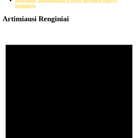
Mokymosi, sąmoningumo ir geros savijautos patirtys
Sardinijoje
Artimiausi Renginiai