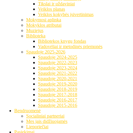
Tikslai ir uždaviniai
Veiklos planas
Veiklos kokybės įsivertinimas
Mokymosi aplinka
Mokyklos atributai
Muziejus
Biblioteka
Bibliotekos knygų fondas
Vadovėliai ir metodinės priemonės
Spaudoje 2025-2026
Spaudoje 2024-2025
Spaudoje 2022-2023
Spaudoje 2023-2024
Spaudoje 2021-2022
Spaudoje 2020-2021
Spaudoje 2019-2020
Spaudoje 2018-2019
Spaudoje 2017-2018
Spaudoje 2016-2017
Spaudoje 2015-2016
Bendruomenė
Socialiniai partneriai
Mes jais didžiuojamės
Lieporiečiai
Pasiekimai