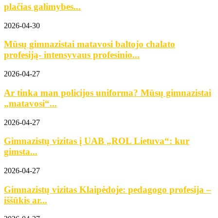
plačias galimybes...
2026-04-30
Mūsų gimnazistai matavosi baltojo chalato
profesiją- intensyvaus profesinio...
2026-04-27
Ar tinka man policijos uniforma? Mūsų gimnazistai
„matavosi“...
2026-04-27
Gimnazistų vizitas į UAB „ROL Lietuva“: kur
gimsta...
2026-04-27
Gimnazistų vizitas Klaipėdoje: pedagogo profesija –
iššūkis ar...