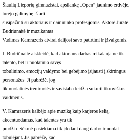
Šiaulių Lieporių gimnazistai, apsilankę „Open“ jaunimo erdvėje,
turėjo galimybę iš arti
susipažinti su aktoriaus ir dainininko profesijomis. Aktorė Jūratė
Budriūnaitė ir muzikantas
Vadimas Kamrazeris atvirai dalijosi savo patirtimi ir įžvalgomis.
J. Budriūnaitė atskleidė, kad aktoriaus darbas reikalauja ne tik
talento, bet ir nuolatinio savęs
tobulinimo, emocijų valdymo bei gebėjimo įsijausti į skirtingus
personažus. Ji pabrėžė, jog
tik nuolatinės treniruotės ir savistaba leidžia sukurti tikroviškus
vaidmenis.
V. Kamrazeris kalbėjo apie muziką kaip karjeros kelią,
akcentuodamas, kad talentas yra tik
pradžia. Sėkmė pasiekiama tik įdedant daug darbo ir nuolat
tobulėjant. Jis pabrėžė, kad