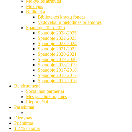
Mokyklos atributai
Muziejus
Biblioteka
Bibliotekos knygų fondas
Vadovėliai ir metodinės priemonės
Spaudoje 2025-2026
Spaudoje 2024-2025
Spaudoje 2022-2023
Spaudoje 2023-2024
Spaudoje 2021-2022
Spaudoje 2020-2021
Spaudoje 2019-2020
Spaudoje 2018-2019
Spaudoje 2017-2018
Spaudoje 2016-2017
Spaudoje 2015-2016
Bendruomenė
Socialiniai partneriai
Mes jais didžiuojamės
Lieporiečiai
Pasiekimai
Dienynas
Priėmimas
1.2 % parama