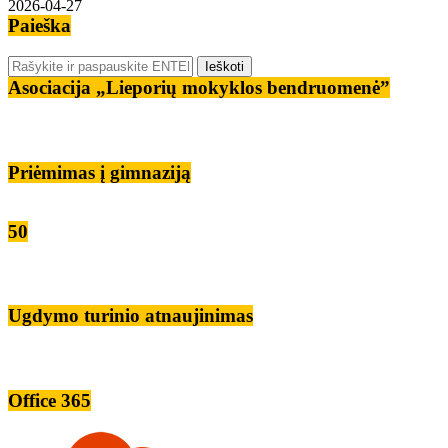
2026-04-27
Paieška
Asociacija „Lieporių mokyklos bendruomenė”
Priėmimas į gimnaziją
50
Ugdymo turinio atnaujinimas
Office 365