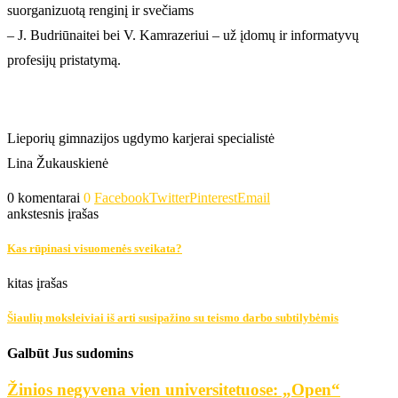
suorganizuotą renginį ir svečiams
– J. Budriūnaitei bei V. Kamrazeriui – už įdomų ir informatyvų
profesijų pristatymą.
Lieporių gimnazijos ugdymo karjerai specialistė
Lina Žukauskienė
0 komentarai
0
Facebook
Twitter
Pinterest
Email
ankstesnis įrašas
Kas rūpinasi visuomenės sveikata?
kitas įrašas
Šiaulių moksleiviai iš arti susipažino su teismo darbo subtilybėmis
Galbūt Jus sudomins
Žinios negyvena vien universitetuose: „Open“