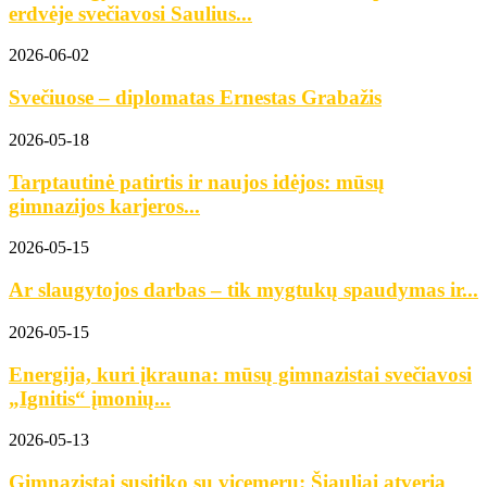
erdvėje svečiavosi Saulius...
2026-06-02
Svečiuose – diplomatas Ernestas Grabažis
2026-05-18
Tarptautinė patirtis ir naujos idėjos: mūsų
gimnazijos karjeros...
2026-05-15
Ar slaugytojos darbas – tik mygtukų spaudymas ir...
2026-05-15
Energija, kuri įkrauna: mūsų gimnazistai svečiavosi
„Ignitis“ įmonių...
2026-05-13
Gimnazistai susitiko su vicemeru: Šiauliai atveria