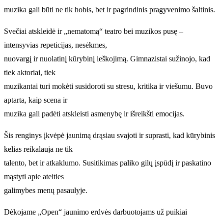
muzika gali būti ne tik hobis, bet ir pagrindinis pragyvenimo šaltinis.
Svečiai atskleidė ir „nematomą“ teatro bei muzikos pusę –
intensyvias repeticijas, nesėkmes,
nuovargį ir nuolatinį kūrybinį ieškojimą. Gimnazistai sužinojo, kad
tiek aktoriai, tiek
muzikantai turi mokėti susidoroti su stresu, kritika ir viešumu. Buvo
aptarta, kaip scena ir
muzika gali padėti atskleisti asmenybę ir išreikšti emocijas.
Šis renginys įkvėpė jaunimą drąsiau svajoti ir suprasti, kad kūrybinis
kelias reikalauja ne tik
talento, bet ir atkaklumo. Susitikimas paliko gilų įspūdį ir paskatino
mąstyti apie ateities
galimybes menų pasaulyje.
Dėkojame „Open“ jaunimo erdvės darbuotojams už puikiai