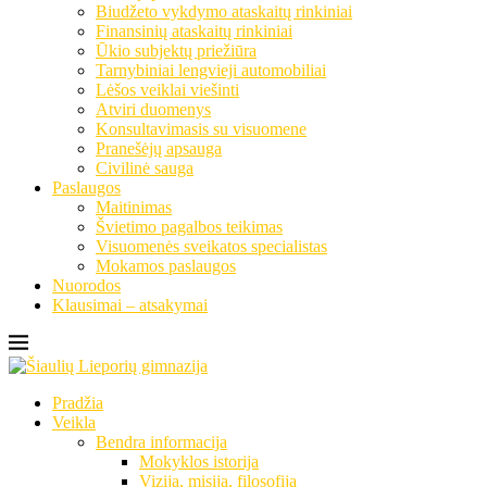
Biudžeto vykdymo ataskaitų rinkiniai
Finansinių ataskaitų rinkiniai
Ūkio subjektų priežiūra
Tarnybiniai lengvieji automobiliai
Lėšos veiklai viešinti
Atviri duomenys
Konsultavimasis su visuomene
Pranešėjų apsauga
Civilinė sauga
Paslaugos
Maitinimas
Švietimo pagalbos teikimas
Visuomenės sveikatos specialistas
Mokamos paslaugos
Nuorodos
Klausimai – atsakymai
Pradžia
Veikla
Bendra informacija
Mokyklos istorija
Vizija, misija, filosofija