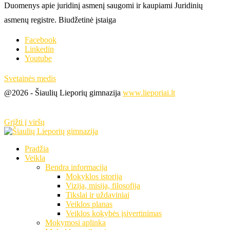
Duomenys apie juridinį asmenį saugomi ir kaupiami Juridinių
asmenų registre. Biudžetinė įstaiga
Facebook
Linkedin
Youtube
Svetainės medis
@2026 - Šiaulių Lieporių gimnazija
www.lieporiai.lt
Grįžti į viršų
Pradžia
Veikla
Bendra informacija
Mokyklos istorija
Vizija, misija, filosofija
Tikslai ir uždaviniai
Veiklos planas
Veiklos kokybės įsivertinimas
Mokymosi aplinka