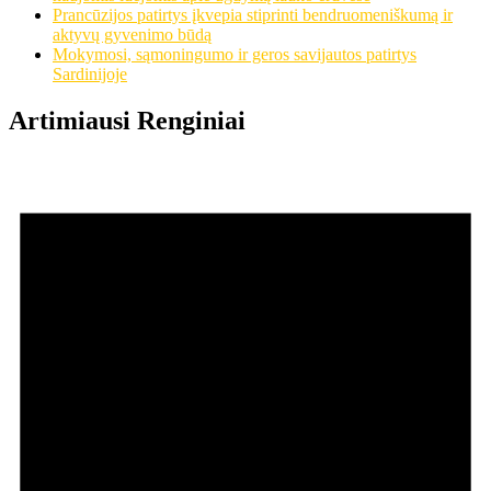
Prancūzijos patirtys įkvepia stiprinti bendruomeniškumą ir
aktyvų gyvenimo būdą
Mokymosi, sąmoningumo ir geros savijautos patirtys
Sardinijoje
Artimiausi Renginiai