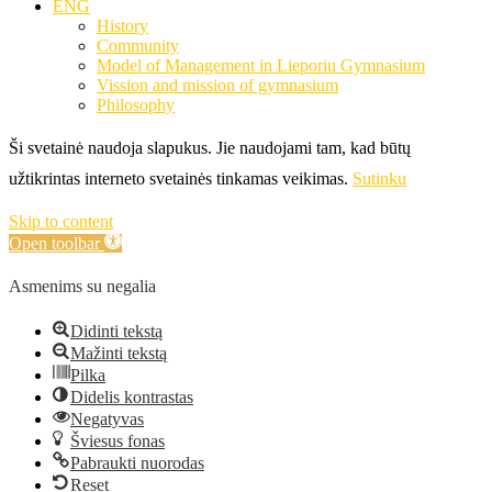
ENG
History
Community
Model of Management in Lieporiu Gymnasium
Vission and mission of gymnasium
Philosophy
Ši svetainė naudoja slapukus. Jie naudojami tam, kad būtų
užtikrintas interneto svetainės tinkamas veikimas.
Sutinku
Skip to content
Open toolbar
Asmenims su negalia
Didinti tekstą
Mažinti tekstą
Pilka
Didelis kontrastas
Negatyvas
Šviesus fonas
Pabraukti nuorodas
Reset