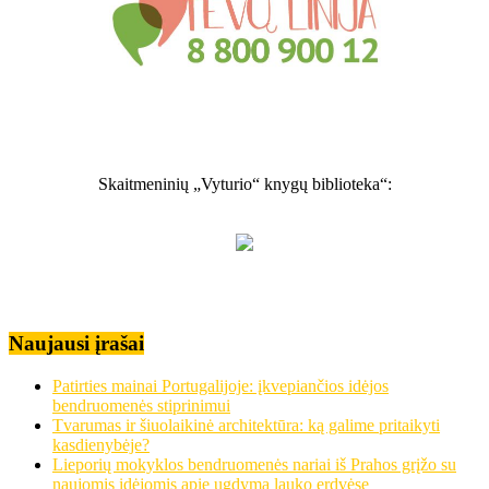
Skaitmeninių „Vyturio“ knygų biblioteka“:
Naujausi įrašai
Patirties mainai Portugalijoje: įkvepiančios idėjos
bendruomenės stiprinimui
Tvarumas ir šiuolaikinė architektūra: ką galime pritaikyti
kasdienybėje?
Lieporių mokyklos bendruomenės nariai iš Prahos grįžo su
naujomis idėjomis apie ugdymą lauko erdvėse