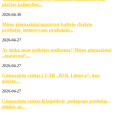
plačias galimybes...
2026-04-30
Mūsų gimnazistai matavosi baltojo chalato
profesiją- intensyvaus profesinio...
2026-04-27
Ar tinka man policijos uniforma? Mūsų gimnazistai
„matavosi“...
2026-04-27
Gimnazistų vizitas į UAB „ROL Lietuva“: kur
gimsta...
2026-04-27
Gimnazistų vizitas Klaipėdoje: pedagogo profesija –
iššūkis ar...