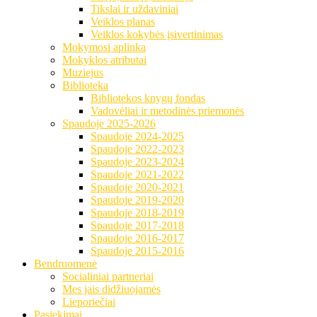
Tikslai ir uždaviniai
Veiklos planas
Veiklos kokybės įsivertinimas
Mokymosi aplinka
Mokyklos atributai
Muziejus
Biblioteka
Bibliotekos knygų fondas
Vadovėliai ir metodinės priemonės
Spaudoje 2025-2026
Spaudoje 2024-2025
Spaudoje 2022-2023
Spaudoje 2023-2024
Spaudoje 2021-2022
Spaudoje 2020-2021
Spaudoje 2019-2020
Spaudoje 2018-2019
Spaudoje 2017-2018
Spaudoje 2016-2017
Spaudoje 2015-2016
Bendruomenė
Socialiniai partneriai
Mes jais didžiuojamės
Lieporiečiai
Pasiekimai