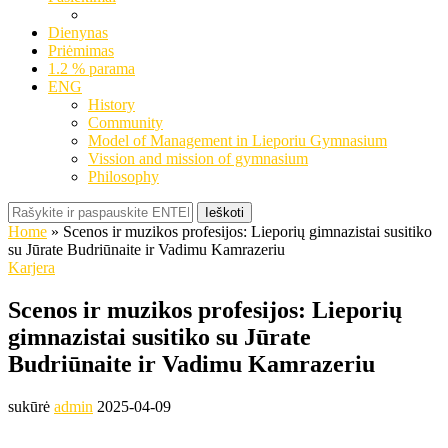
Dienynas
Priėmimas
1.2 % parama
ENG
History
Community
Model of Management in Lieporiu Gymnasium
Vission and mission of gymnasium
Philosophy
Ieškoti
Home
»
Scenos ir muzikos profesijos: Lieporių gimnazistai susitiko
su Jūrate Budriūnaite ir Vadimu Kamrazeriu
Karjera
Scenos ir muzikos profesijos: Lieporių
gimnazistai susitiko su Jūrate
Budriūnaite ir Vadimu Kamrazeriu
sukūrė
admin
2025-04-09