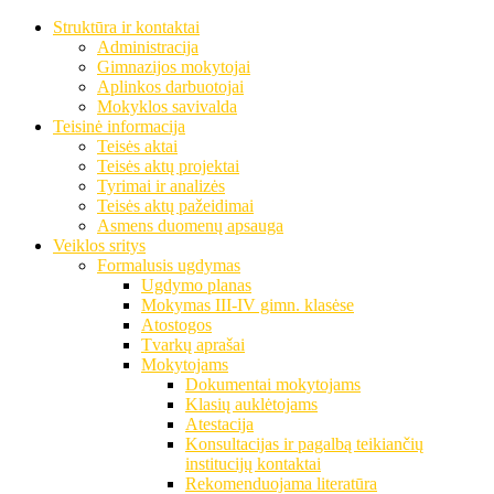
Struktūra ir kontaktai
Administracija
Gimnazijos mokytojai
Aplinkos darbuotojai
Mokyklos savivalda
Teisinė informacija
Teisės aktai
Teisės aktų projektai
Tyrimai ir analizės
Teisės aktų pažeidimai
Asmens duomenų apsauga
Veiklos sritys
Formalusis ugdymas
Ugdymo planas
Mokymas III-IV gimn. klasėse
Atostogos
Tvarkų aprašai
Mokytojams
Dokumentai mokytojams
Klasių auklėtojams
Atestacija
Konsultacijas ir pagalbą teikiančių
institucijų kontaktai
Rekomenduojama literatūra