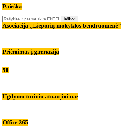
Paieška
Asociacija „Lieporių mokyklos bendruomenė”
Priėmimas į gimnaziją
50
Ugdymo turinio atnaujinimas
Office 365