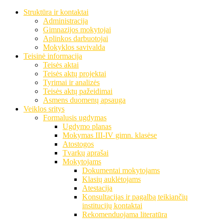
Struktūra ir kontaktai
Administracija
Gimnazijos mokytojai
Aplinkos darbuotojai
Mokyklos savivalda
Teisinė informacija
Teisės aktai
Teisės aktų projektai
Tyrimai ir analizės
Teisės aktų pažeidimai
Asmens duomenų apsauga
Veiklos sritys
Formalusis ugdymas
Ugdymo planas
Mokymas III-IV gimn. klasėse
Atostogos
Tvarkų aprašai
Mokytojams
Dokumentai mokytojams
Klasių auklėtojams
Atestacija
Konsultacijas ir pagalbą teikiančių
institucijų kontaktai
Rekomenduojama literatūra