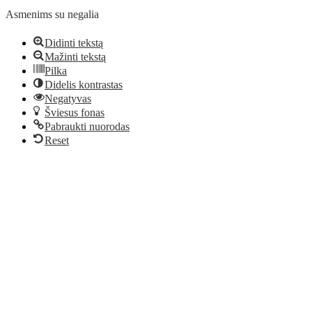
Asmenims su negalia
Didinti tekstą
Mažinti tekstą
Pilka
Didelis kontrastas
Negatyvas
Šviesus fonas
Pabraukti nuorodas
Reset