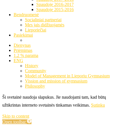
Spaudoje 2016-2017
Spaudoje 2015-2016
Bendruomenė
Socialiniai partneriai
Mes jais didžiuojamės
Lieporiečiai
Pasiekimai
Dienynas
Priėmimas
1.2 % parama
ENG
History
Community
Model of Management in Lieporiu Gymnasium
Vission and mission of gymnasium
Philosophy
Ši svetainė naudoja slapukus. Jie naudojami tam, kad būtų
užtikrintas interneto svetainės tinkamas veikimas.
Sutinku
Skip to content
Open toolbar