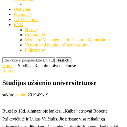
Dienynas
Priėmimas
1.2 % parama
ENG
History
Community
Model of Management in Lieporiu Gymnasium
Vission and mission of gymnasium
Philosophy
Ieškoti
Home
»
Studijos užsienio universitetuose
Karjera
Studijos užsienio universitetuose
sukūrė
admin
2019-09-19
Rugsėjo 18d. gimnazijoje lankėsi „Kalba” atstovai Roberta
Paškevičiūtė ir Lukas Vaičiulis. Jie pristatė visą reikalingą
informaciją studijuojant užsienyje: ką rinktis, kur stoti, kada teikti