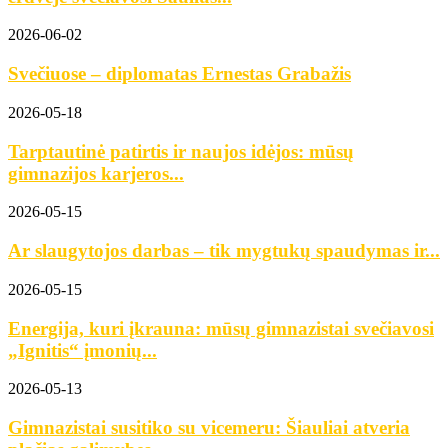
2026-06-02
Svečiuose – diplomatas Ernestas Grabažis
2026-05-18
Tarptautinė patirtis ir naujos idėjos: mūsų
gimnazijos karjeros...
2026-05-15
Ar slaugytojos darbas – tik mygtukų spaudymas ir...
2026-05-15
Energija, kuri įkrauna: mūsų gimnazistai svečiavosi
„Ignitis“ įmonių...
2026-05-13
Gimnazistai susitiko su vicemeru: Šiauliai atveria