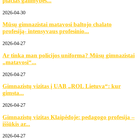
plačias galimybes...
2026-04-30
Mūsų gimnazistai matavosi baltojo chalato
profesiją- intensyvaus profesinio...
2026-04-27
Ar tinka man policijos uniforma? Mūsų gimnazistai
„matavosi“...
2026-04-27
Gimnazistų vizitas į UAB „ROL Lietuva“: kur
gimsta...
2026-04-27
Gimnazistų vizitas Klaipėdoje: pedagogo profesija –
iššūkis ar...
2026-04-27