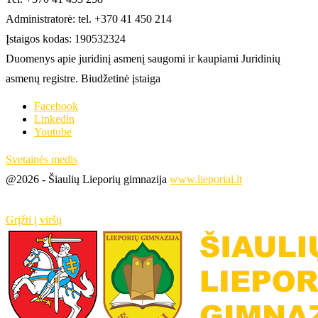
Administratorė: tel. +370 41 450 214
Įstaigos kodas: 190532324
Duomenys apie juridinį asmenį saugomi ir kaupiami Juridinių
asmenų registre. Biudžetinė įstaiga
Facebook
Linkedin
Youtube
Svetainės medis
@2026 - Šiaulių Lieporių gimnazija
www.lieporiai.lt
Grįžti į viršų