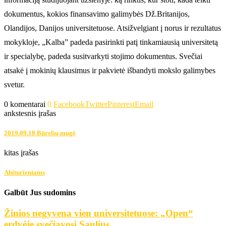
dokumentus, kokios finansavimo galimybės Dž.Britanijos,
Olandijos, Danijos universitetuose. Atsižvelgiant į norus ir rezultatus
mokykloje, „Kalba” padeda pasirinkti patį tinkamiausią universitetą
ir specialybę, padeda susitvarkyti stojimo dokumentus. Svečiai
atsakė į mokinių klausimus ir pakvietė išbandyti mokslo galimybes
svetur.
0 komentarai
0
Facebook
Twitter
Pinterest
Email
ankstesnis įrašas
2019.09.18 Būrelių mugė
kitas įrašas
Abiturientams
Galbūt Jus sudomins
Žinios negyvena vien universitetuose: „Open“
erdvėje svečiavosi Saulius...