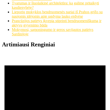
Tvarumas ir šiuolaikinė architektūra: ką galime pritaikyti
kasdienybėje?
Lieporių mokyklos bendruomenės nariai iš Prahos grįžo su
naujomis idėjomis apie ugdymą lauko erdvėse
Prancūzijos patirtys įkvepia stiprinti bendruomeniškumą ir
aktyvų gyvenimo būdą
Mokymosi, sąmoningumo ir geros savijautos patirtys
Sardinijoje
Artimiausi Renginiai