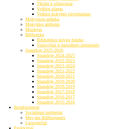
Tikslai ir uždaviniai
Veiklos planas
Veiklos kokybės įsivertinimas
Mokymosi aplinka
Mokyklos atributai
Muziejus
Biblioteka
Bibliotekos knygų fondas
Vadovėliai ir metodinės priemonės
Spaudoje 2025-2026
Spaudoje 2024-2025
Spaudoje 2022-2023
Spaudoje 2023-2024
Spaudoje 2021-2022
Spaudoje 2020-2021
Spaudoje 2019-2020
Spaudoje 2018-2019
Spaudoje 2017-2018
Spaudoje 2016-2017
Spaudoje 2015-2016
Bendruomenė
Socialiniai partneriai
Mes jais didžiuojamės
Lieporiečiai
Pasiekimai