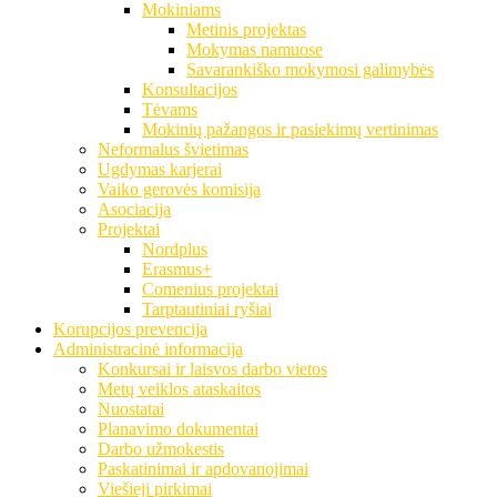
Mokiniams
Metinis projektas
Mokymas namuose
Savarankiško mokymosi galimybės
Konsultacijos
Tėvams
Mokinių pažangos ir pasiekimų vertinimas
Neformalus švietimas
Ugdymas karjerai
Vaiko gerovės komisija
Asociacija
Projektai
Nordplus
Erasmus+
Comenius projektai
Tarptautiniai ryšiai
Korupcijos prevencija
Administracinė informacija
Konkursai ir laisvos darbo vietos
Metų veiklos ataskaitos
Nuostatai
Planavimo dokumentai
Darbo užmokestis
Paskatinimai ir apdovanojimai
Viešieji pirkimai