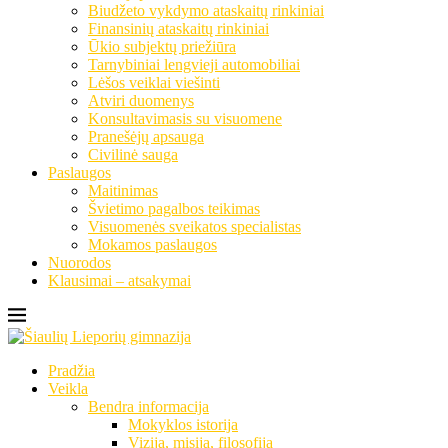
Biudžeto vykdymo ataskaitų rinkiniai
Finansinių ataskaitų rinkiniai
Ūkio subjektų priežiūra
Tarnybiniai lengvieji automobiliai
Lėšos veiklai viešinti
Atviri duomenys
Konsultavimasis su visuomene
Pranešėjų apsauga
Civilinė sauga
Paslaugos
Maitinimas
Švietimo pagalbos teikimas
Visuomenės sveikatos specialistas
Mokamos paslaugos
Nuorodos
Klausimai – atsakymai
Pradžia
Veikla
Bendra informacija
Mokyklos istorija
Vizija, misija, filosofija