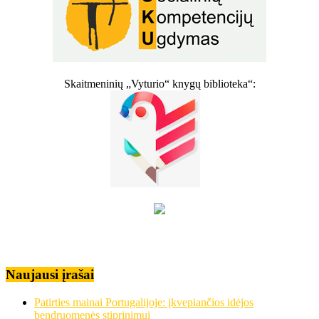
Skaitmeninių „Vyturio“ knygų biblioteka“:
Naujausi įrašai
Patirties mainai Portugalijoje: įkvepiančios idėjos
bendruomenės stiprinimui