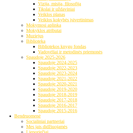
Vizija, misija, filosofija
Tikslai ir uždaviniai
Veiklos planas
Veiklos kokybės įsivertinimas
Mokymosi aplinka
Mokyklos atributai
Muziejus
Biblioteka
Bibliotekos knygų fondas
Vadovėliai ir metodinės priemonės
Spaudoje 2025-2026
Spaudoje 2024-2025
Spaudoje 2022-2023
Spaudoje 2023-2024
Spaudoje 2021-2022
Spaudoje 2020-2021
Spaudoje 2019-2020
Spaudoje 2018-2019
Spaudoje 2017-2018
Spaudoje 2016-2017
Spaudoje 2015-2016
Bendruomenė
Socialiniai partneriai
Mes jais didžiuojamės
Lieporiečiai