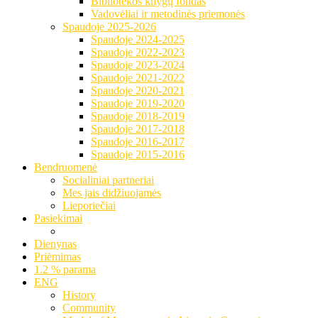
Bibliotekos knygų fondas
Vadovėliai ir metodinės priemonės
Spaudoje 2025-2026
Spaudoje 2024-2025
Spaudoje 2022-2023
Spaudoje 2023-2024
Spaudoje 2021-2022
Spaudoje 2020-2021
Spaudoje 2019-2020
Spaudoje 2018-2019
Spaudoje 2017-2018
Spaudoje 2016-2017
Spaudoje 2015-2016
Bendruomenė
Socialiniai partneriai
Mes jais didžiuojamės
Lieporiečiai
Pasiekimai
Dienynas
Priėmimas
1.2 % parama
ENG
History
Community