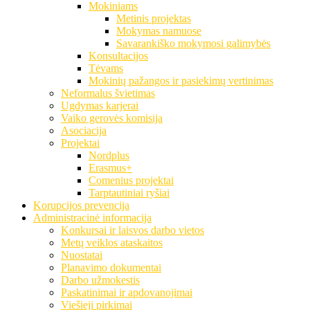
Mokiniams
Metinis projektas
Mokymas namuose
Savarankiško mokymosi galimybės
Konsultacijos
Tėvams
Mokinių pažangos ir pasiekimų vertinimas
Neformalus švietimas
Ugdymas karjerai
Vaiko gerovės komisija
Asociacija
Projektai
Nordplus
Erasmus+
Comenius projektai
Tarptautiniai ryšiai
Korupcijos prevencija
Administracinė informacija
Konkursai ir laisvos darbo vietos
Metų veiklos ataskaitos
Nuostatai
Planavimo dokumentai
Darbo užmokestis
Paskatinimai ir apdovanojimai
Viešieji pirkimai