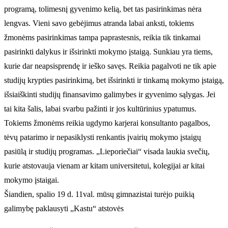
programą, tolimesnį gyvenimo kelią, bet tas pasirinkimas nėra
lengvas. Vieni savo gebėjimus atranda labai anksti, tokiems
žmonėms pasirinkimas tampa paprastesnis, reikia tik tinkamai
pasirinkti dalykus ir išsirinkti mokymo įstaigą. Sunkiau yra tiems,
kurie dar neapsisprendę ir ieško savęs. Reikia pagalvoti ne tik apie
studijų krypties pasirinkimą, bet išsirinkti ir tinkamą mokymo įstaigą,
išsiaiškinti studijų finansavimo galimybes ir gyvenimo sąlygas. Jei
tai kita šalis, labai svarbu pažinti ir jos kultūrinius ypatumus.
Tokiems žmonėms reikia ugdymo karjerai konsultanto pagalbos,
tėvų patarimo ir nepasiklysti renkantis įvairių mokymo įstaigų
pasiūlą ir studijų programas. „Lieporiečiai“ visada laukia svečių,
kurie atstovauja vienam ar kitam universitetui, kolegijai ar kitai
mokymo įstaigai.
Šiandien, spalio 19 d. 11val. mūsų gimnazistai turėjo puikią
galimybę paklausyti „Kastu“ atstovės