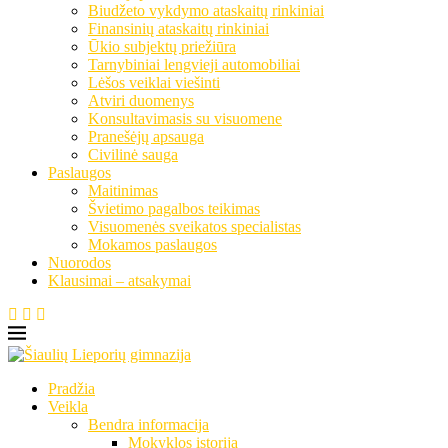
Biudžeto vykdymo ataskaitų rinkiniai
Finansinių ataskaitų rinkiniai
Ūkio subjektų priežiūra
Tarnybiniai lengvieji automobiliai
Lėšos veiklai viešinti
Atviri duomenys
Konsultavimasis su visuomene
Pranešėjų apsauga
Civilinė sauga
Paslaugos
Maitinimas
Švietimo pagalbos teikimas
Visuomenės sveikatos specialistas
Mokamos paslaugos
Nuorodos
Klausimai – atsakymai
Pradžia
Veikla
Bendra informacija
Mokyklos istorija