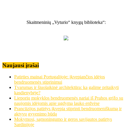
Skaitmeninių „Vyturio“ knygų biblioteka“:
Naujausi įrašai
Patirties mainai Portugalijoje: įkvepiančios idėjos
bendruomenės stiprinimui
Tvarumas ir šiuolaikinė architektūra: ką galime pritaikyti
kasdienybėje?
Lieporių mokyklos bendruomenės nariai iš Prahos grįžo su
naujomis idėjomis apie ugdymą lauko erdvėse
Prancūzijos patirtys įkvepia stiprinti bendruomeniškumą ir
aktyvų gyvenimo būdą
Mokymosi, sąmoningumo ir geros savijautos patirtys
Sardinijoje