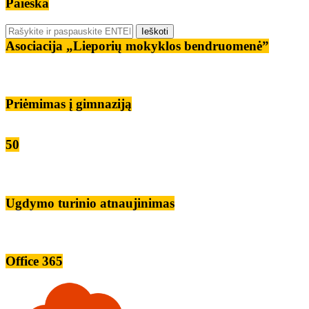
Paieška
Asociacija „Lieporių mokyklos bendruomenė”
Priėmimas į gimnaziją
50
Ugdymo turinio atnaujinimas
Office 365