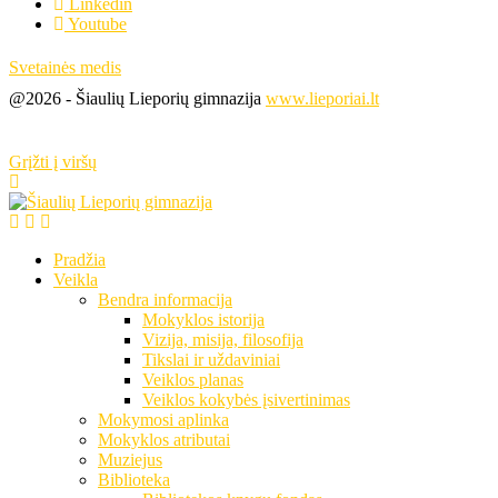
Linkedin
Youtube
Svetainės medis
@2026 - Šiaulių Lieporių gimnazija
www.lieporiai.lt
Grįžti į viršų
Pradžia
Veikla
Bendra informacija
Mokyklos istorija
Vizija, misija, filosofija
Tikslai ir uždaviniai
Veiklos planas
Veiklos kokybės įsivertinimas
Mokymosi aplinka
Mokyklos atributai
Muziejus
Biblioteka