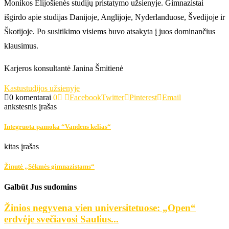
Monikos Elijošienės studijų pristatymo užsienyje. Gimnazistai
išgirdo apie studijas Danijoje, Anglijoje, Nyderlanduose, Švedijoje ir
Škotijoje. Po susitikimo visiems buvo atsakyta į juos dominančius
klausimus.
Karjeros konsultantė Janina Šmitienė
Kastu
studijos užsienyje
0 komentarai
0
Facebook
Twitter
Pinterest
Email
ankstesnis įrašas
Integruota pamoka “Vandens kelias“
kitas įrašas
Žinutė „Sėkmės gimnazistams“
Galbūt Jus sudomins
Žinios negyvena vien universitetuose: „Open“
erdvėje svečiavosi Saulius...