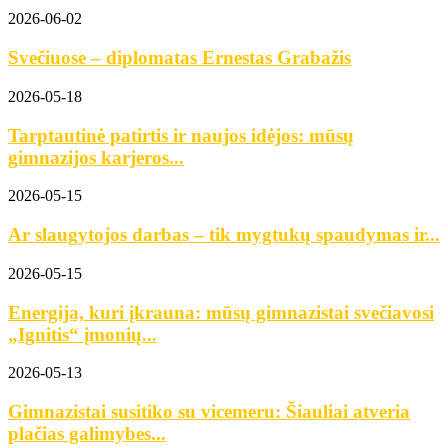
2026-06-02
Svečiuose – diplomatas Ernestas Grabažis
2026-05-18
Tarptautinė patirtis ir naujos idėjos: mūsų
gimnazijos karjeros...
2026-05-15
Ar slaugytojos darbas – tik mygtukų spaudymas ir...
2026-05-15
Energija, kuri įkrauna: mūsų gimnazistai svečiavosi
„Ignitis“ įmonių...
2026-05-13
Gimnazistai susitiko su vicemeru: Šiauliai atveria
plačias galimybes...