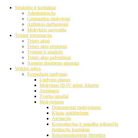
Struktūra ir kontaktai
Administracija
Gimnazijos mokytojai
Aplinkos darbuotojai
Mokyklos savivalda
Teisinė informacija
Teisės aktai
Teisės aktų projektai
Tyrimai ir analizės
Teisės aktų pažeidimai
Asmens duomenų apsauga
Veiklos sritys
Formalusis ugdymas
Ugdymo planas
Mokymas III-IV gimn. klasėse
Atostogos
Tvarkų aprašai
Mokytojams
Dokumentai mokytojams
Klasių auklėtojams
Atestacija
Konsultacijas ir pagalbą teikiančių
institucijų kontaktai
Rekomenduojama literatūra