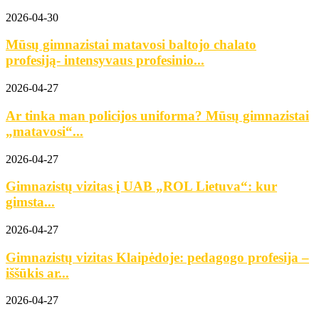
2026-04-30
Mūsų gimnazistai matavosi baltojo chalato
profesiją- intensyvaus profesinio...
2026-04-27
Ar tinka man policijos uniforma? Mūsų gimnazistai
„matavosi“...
2026-04-27
Gimnazistų vizitas į UAB „ROL Lietuva“: kur
gimsta...
2026-04-27
Gimnazistų vizitas Klaipėdoje: pedagogo profesija –
iššūkis ar...
2026-04-27