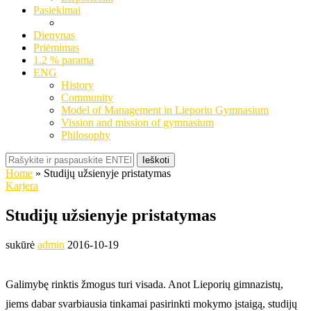
Pasiekimai
Dienynas
Priėmimas
1.2 % parama
ENG
History
Community
Model of Management in Lieporiu Gymnasium
Vission and mission of gymnasium
Philosophy
Ieškoti
Home
»
Studijų užsienyje pristatymas
Karjera
Studijų užsienyje pristatymas
sukūrė
admin
2016-10-19
Galimybę rinktis žmogus turi visada. Anot Lieporių gimnazistų,
jiems dabar svarbiausia tinkamai pasirinkti mokymo įstaigą, studijų