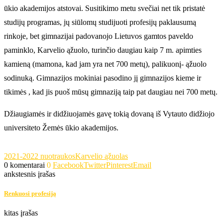
ūkio akademijos atstovai. Susitikimo metu svečiai net tik pristatė
studijų programas, jų siūlomų studijuoti profesijų paklausumą
rinkoje, bet gimnazijai padovanojo Lietuvos gamtos paveldo
paminklo, Karvelio ąžuolo, turinčio daugiau kaip 7 m. apimties
kamieną (mamona, kad jam yra net 700 metų), palikuonį- ąžuolo
sodinuką. Gimnazijos mokiniai pasodino jį gimnazijos kieme ir
tikimės , kad jis puoš mūsų gimnaziją taip pat daugiau nei 700 metų.
Džiaugiamės ir didžiuojamės gavę tokią dovaną iš Vytauto didžiojo
universiteto Žemės ūkio akademijos.
2021-2022 nuotraukos
Karvelio ąžuolas
0 komentarai
0
Facebook
Twitter
Pinterest
Email
ankstesnis įrašas
Renkuosi profesiją
kitas įrašas