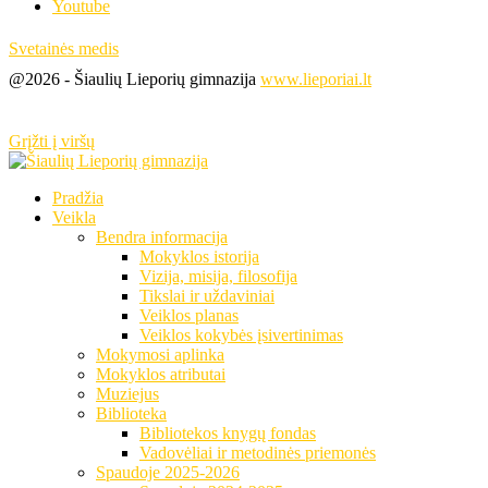
Youtube
Svetainės medis
@2026 - Šiaulių Lieporių gimnazija
www.lieporiai.lt
Grįžti į viršų
Pradžia
Veikla
Bendra informacija
Mokyklos istorija
Vizija, misija, filosofija
Tikslai ir uždaviniai
Veiklos planas
Veiklos kokybės įsivertinimas
Mokymosi aplinka
Mokyklos atributai
Muziejus
Biblioteka
Bibliotekos knygų fondas
Vadovėliai ir metodinės priemonės
Spaudoje 2025-2026