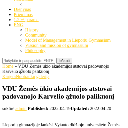
Dienynas
Priėmimas
1.2 % parama
ENG
History
Community
Model of Management in Lieporiu Gymnasium
Vission and mission of gymnasium
Philosophy
Ieškoti
Home
»
VDU Žemės ūkio akademijos atstovai padovanojo
Karvelio ąžuolo palikuonį
Karjera
Nuotraukų galerija
VDU Žemės ūkio akademijos atstovai
padovanojo Karvelio ąžuolo palikuonį
sukūrė
admin
Published:
2022-04-19
Updated:
2022-04-20
Lieporių gimnazijoje lankėsi Vytauto didžiojo universiteto Žemės