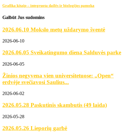
Grafika kitaip – integruota dailės ir biologijos pamoka
Galbūt Jus sudomins
2026.06.10 Mokslo metų uždarymo šventė
2026-06-10
2026.06.05 Sveikatingumo diena Salduvės parke
2026-06-05
Žinios negyvena vien universitetuose: „Open“
erdvėje svečiavosi Saulius...
2026-06-02
2026.05.28 Paskutinis skambutis (49 laida)
2026-05-28
2026.05.26 Lieporių garbė