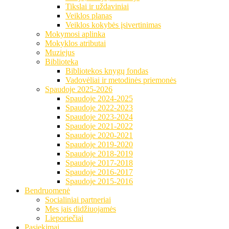
Tikslai ir uždaviniai
Veiklos planas
Veiklos kokybės įsivertinimas
Mokymosi aplinka
Mokyklos atributai
Muziejus
Biblioteka
Bibliotekos knygų fondas
Vadovėliai ir metodinės priemonės
Spaudoje 2025-2026
Spaudoje 2024-2025
Spaudoje 2022-2023
Spaudoje 2023-2024
Spaudoje 2021-2022
Spaudoje 2020-2021
Spaudoje 2019-2020
Spaudoje 2018-2019
Spaudoje 2017-2018
Spaudoje 2016-2017
Spaudoje 2015-2016
Bendruomenė
Socialiniai partneriai
Mes jais didžiuojamės
Lieporiečiai
Pasiekimai