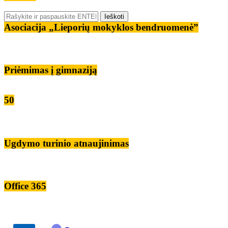
Asociacija „Lieporių mokyklos bendruomenė”
Priėmimas į gimnaziją
50
Ugdymo turinio atnaujinimas
Office 365