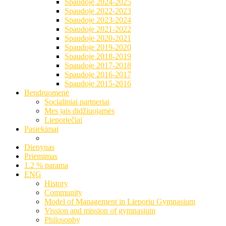
Spaudoje 2024-2025
Spaudoje 2022-2023
Spaudoje 2023-2024
Spaudoje 2021-2022
Spaudoje 2020-2021
Spaudoje 2019-2020
Spaudoje 2018-2019
Spaudoje 2017-2018
Spaudoje 2016-2017
Spaudoje 2015-2016
Bendruomenė
Socialiniai partneriai
Mes jais didžiuojamės
Lieporiečiai
Pasiekimai
Dienynas
Priėmimas
1.2 % parama
ENG
History
Community
Model of Management in Lieporiu Gymnasium
Vission and mission of gymnasium
Philosophy