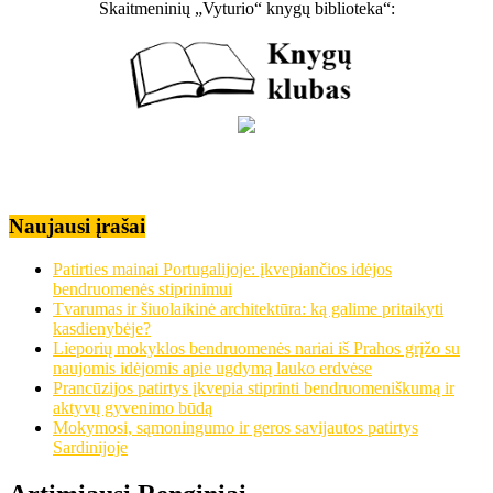
Skaitmeninių „Vyturio“ knygų biblioteka“:
Naujausi įrašai
Patirties mainai Portugalijoje: įkvepiančios idėjos
bendruomenės stiprinimui
Tvarumas ir šiuolaikinė architektūra: ką galime pritaikyti
kasdienybėje?
Lieporių mokyklos bendruomenės nariai iš Prahos grįžo su
naujomis idėjomis apie ugdymą lauko erdvėse
Prancūzijos patirtys įkvepia stiprinti bendruomeniškumą ir
aktyvų gyvenimo būdą
Mokymosi, sąmoningumo ir geros savijautos patirtys
Sardinijoje