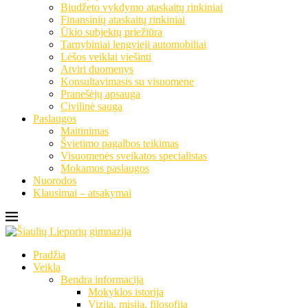
Biudžeto vykdymo ataskaitų rinkiniai
Finansinių ataskaitų rinkiniai
Ūkio subjektų priežiūra
Tarnybiniai lengvieji automobiliai
Lėšos veiklai viešinti
Atviri duomenys
Konsultavimasis su visuomene
Pranešėjų apsauga
Civilinė sauga
Paslaugos
Maitinimas
Švietimo pagalbos teikimas
Visuomenės sveikatos specialistas
Mokamos paslaugos
Nuorodos
Klausimai – atsakymai
Pradžia
Veikla
Bendra informacija
Mokyklos istorija
Vizija, misija, filosofija