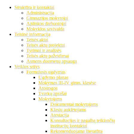
Struktūra ir kontaktai
Administracija
Gimnazijos mokytojai
Aplinkos darbuotojai
Mokyklos savivalda
Teisinė informacija
Teisės aktai
Teisės aktų projektai
Tyrimai ir analizės
Teisės aktų pažeidimai
Asmens duomenų apsauga
Veiklos sritys
Formalusis ugdymas
Ugdymo planas
Mokymas III-IV gimn. klasėse
Atostogos
Tvarkų aprašai
Mokytojams
Dokumentai mokytojams
Klasių auklėtojams
Atestacija
Konsultacijas ir pagalbą teikiančių
institucijų kontaktai
Rekomenduojama literatūra