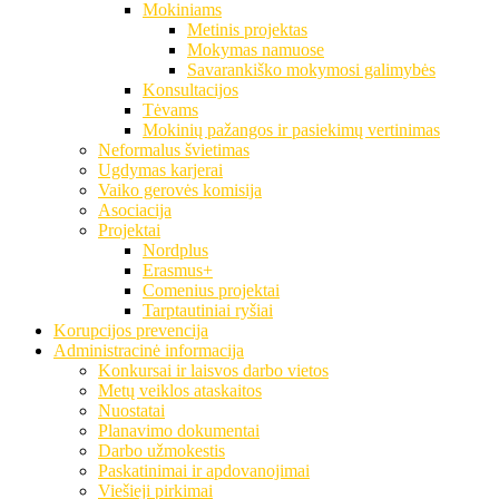
Mokiniams
Metinis projektas
Mokymas namuose
Savarankiško mokymosi galimybės
Konsultacijos
Tėvams
Mokinių pažangos ir pasiekimų vertinimas
Neformalus švietimas
Ugdymas karjerai
Vaiko gerovės komisija
Asociacija
Projektai
Nordplus
Erasmus+
Comenius projektai
Tarptautiniai ryšiai
Korupcijos prevencija
Administracinė informacija
Konkursai ir laisvos darbo vietos
Metų veiklos ataskaitos
Nuostatai
Planavimo dokumentai
Darbo užmokestis
Paskatinimai ir apdovanojimai
Viešieji pirkimai