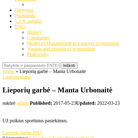
Dienynas
Priėmimas
1.2 % parama
ENG
History
Community
Model of Management in Lieporiu Gymnasium
Vission and mission of gymnasium
Philosophy
Ieškoti
Home
»
Lieporių garbė – Manta Urbonaitė
Lieporių garbė
Lieporių garbė – Manta Urbonaitė
sukūrė
admin
Published:
2017-05-23
Updated:
2022-03-23
Už puikius sportinius pasiekimus.
Lieporių garbė 2017