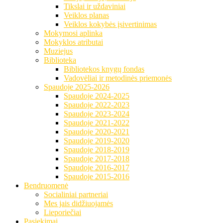
Tikslai ir uždaviniai
Veiklos planas
Veiklos kokybės įsivertinimas
Mokymosi aplinka
Mokyklos atributai
Muziejus
Biblioteka
Bibliotekos knygų fondas
Vadovėliai ir metodinės priemonės
Spaudoje 2025-2026
Spaudoje 2024-2025
Spaudoje 2022-2023
Spaudoje 2023-2024
Spaudoje 2021-2022
Spaudoje 2020-2021
Spaudoje 2019-2020
Spaudoje 2018-2019
Spaudoje 2017-2018
Spaudoje 2016-2017
Spaudoje 2015-2016
Bendruomenė
Socialiniai partneriai
Mes jais didžiuojamės
Lieporiečiai
Pasiekimai