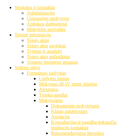
Struktūra ir kontaktai
Administracija
Gimnazijos mokytojai
Aplinkos darbuotojai
Mokyklos savivalda
Teisinė informacija
Teisės aktai
Teisės aktų projektai
Tyrimai ir analizės
Teisės aktų pažeidimai
Asmens duomenų apsauga
Veiklos sritys
Formalusis ugdymas
Ugdymo planas
Mokymas III-IV gimn. klasėse
Atostogos
Tvarkų aprašai
Mokytojams
Dokumentai mokytojams
Klasių auklėtojams
Atestacija
Konsultacijas ir pagalbą teikiančių
institucijų kontaktai
Rekomenduojama literatūra