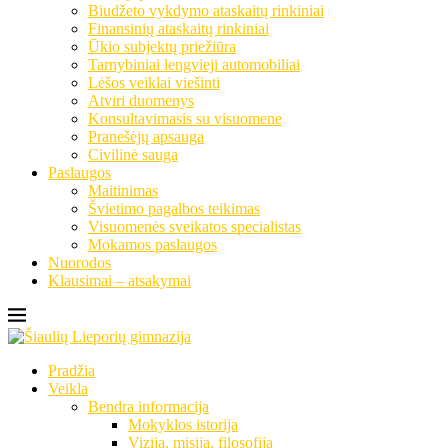
Biudžeto vykdymo ataskaitų rinkiniai
Finansinių ataskaitų rinkiniai
Ūkio subjektų priežiūra
Tarnybiniai lengvieji automobiliai
Lėšos veiklai viešinti
Atviri duomenys
Konsultavimasis su visuomene
Pranešėjų apsauga
Civilinė sauga
Paslaugos
Maitinimas
Švietimo pagalbos teikimas
Visuomenės sveikatos specialistas
Mokamos paslaugos
Nuorodos
Klausimai – atsakymai
Pradžia
Veikla
Bendra informacija
Mokyklos istorija
Vizija, misija, filosofija