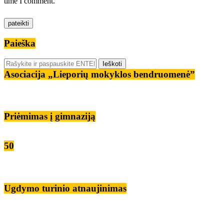
time I comment.
Paieška
Asociacija „Lieporių mokyklos bendruomenė”
Priėmimas į gimnaziją
50
Ugdymo turinio atnaujinimas