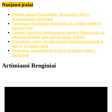
Naujausi įrašai
Patirties mainai Portugalijoje: įkvepiančios idėjos
bendruomenės stiprinimui
Tvarumas ir šiuolaikinė architektūra: ką galime pritaikyti
kasdienybėje?
Lieporių mokyklos bendruomenės nariai iš Prahos grįžo su
naujomis idėjomis apie ugdymą lauko erdvėse
Prancūzijos patirtys įkvepia stiprinti bendruomeniškumą ir
aktyvų gyvenimo būdą
Mokymosi, sąmoningumo ir geros savijautos patirtys
Sardinijoje
Artimiausi Renginiai