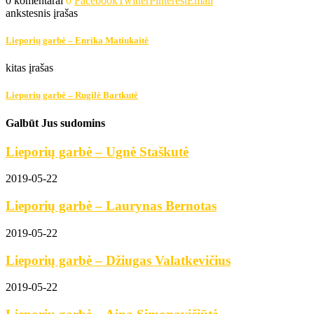
0 komentarai
0
Facebook
Twitter
Pinterest
Email
ankstesnis įrašas
Lieporių garbė – Enrika Matiukaitė
kitas įrašas
Lieporių garbė – Rugilė Bartkutė
Galbūt Jus sudomins
Lieporių garbė – Ugnė Staškutė
2019-05-22
Lieporių garbė – Laurynas Bernotas
2019-05-22
Lieporių garbė – Džiugas Valatkevičius
2019-05-22