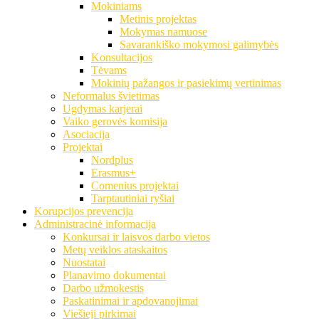
Mokiniams
Metinis projektas
Mokymas namuose
Savarankiško mokymosi galimybės
Konsultacijos
Tėvams
Mokinių pažangos ir pasiekimų vertinimas
Neformalus švietimas
Ugdymas karjerai
Vaiko gerovės komisija
Asociacija
Projektai
Nordplus
Erasmus+
Comenius projektai
Tarptautiniai ryšiai
Korupcijos prevencija
Administracinė informacija
Konkursai ir laisvos darbo vietos
Metų veiklos ataskaitos
Nuostatai
Planavimo dokumentai
Darbo užmokestis
Paskatinimai ir apdovanojimai
Viešieji pirkimai