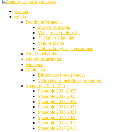
Pradžia
Veikla
Bendra informacija
Mokyklos istorija
Vizija, misija, filosofija
Tikslai ir uždaviniai
Veiklos planas
Veiklos kokybės įsivertinimas
Mokymosi aplinka
Mokyklos atributai
Muziejus
Biblioteka
Bibliotekos knygų fondas
Vadovėliai ir metodinės priemonės
Spaudoje 2025-2026
Spaudoje 2024-2025
Spaudoje 2022-2023
Spaudoje 2023-2024
Spaudoje 2021-2022
Spaudoje 2020-2021
Spaudoje 2019-2020
Spaudoje 2018-2019
Spaudoje 2017-2018