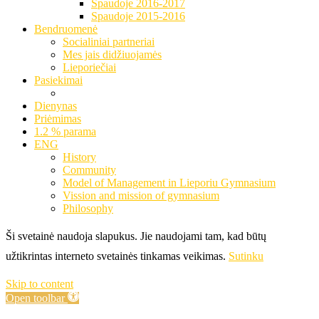
Spaudoje 2016-2017
Spaudoje 2015-2016
Bendruomenė
Socialiniai partneriai
Mes jais didžiuojamės
Lieporiečiai
Pasiekimai
Dienynas
Priėmimas
1.2 % parama
ENG
History
Community
Model of Management in Lieporiu Gymnasium
Vission and mission of gymnasium
Philosophy
Ši svetainė naudoja slapukus. Jie naudojami tam, kad būtų
užtikrintas interneto svetainės tinkamas veikimas.
Sutinku
Skip to content
Open toolbar