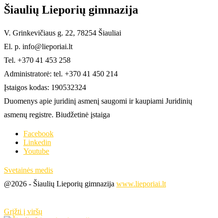
Šiaulių Lieporių gimnazija
V. Grinkevičiaus g. 22, 78254 Šiauliai
El. p. info@lieporiai.lt
Tel. +370 41 453 258
Administratorė: tel. +370 41 450 214
Įstaigos kodas: 190532324
Duomenys apie juridinį asmenį saugomi ir kaupiami Juridinių
asmenų registre. Biudžetinė įstaiga
Facebook
Linkedin
Youtube
Svetainės medis
@2026 - Šiaulių Lieporių gimnazija
www.lieporiai.lt
Grįžti į viršų