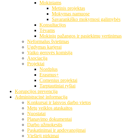
Mokiniams
Metinis projektas
Mokymas namuose
Savarankiško mokymosi galimybės
Konsultacijos
Tėvams
Mokinių pažangos ir pasiekimų vertinimas
Neformalus švietimas
Ugdymas karjerai
Vaiko gerovės komisija
Asociacija
Projektai
Nordplus
Erasmus+
Comenius projektai
Tarptautiniai ryšiai
Korupcijos prevencija
Administracinė informacija
Konkursai ir laisvos darbo vietos
Metų veiklos ataskaitos
Nuostatai
Planavimo dokumentai
Darbo užmokestis
Paskatinimai ir apdovanojimai
Viešieji pirkimai