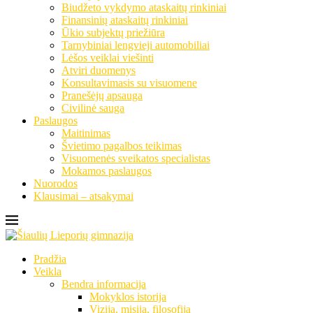
Biudžeto vykdymo ataskaitų rinkiniai
Finansinių ataskaitų rinkiniai
Ūkio subjektų priežiūra
Tarnybiniai lengvieji automobiliai
Lėšos veiklai viešinti
Atviri duomenys
Konsultavimasis su visuomene
Pranešėjų apsauga
Civilinė sauga
Paslaugos
Maitinimas
Švietimo pagalbos teikimas
Visuomenės sveikatos specialistas
Mokamos paslaugos
Nuorodos
Klausimai – atsakymai
Pradžia
Veikla
Bendra informacija
Mokyklos istorija
Vizija, misija, filosofija