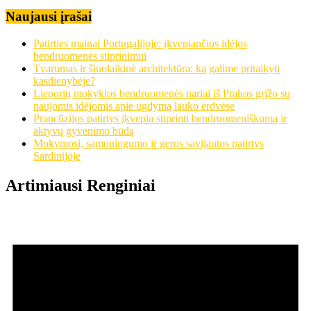
Naujausi įrašai
Patirties mainai Portugalijoje: įkvepiančios idėjos
bendruomenės stiprinimui
Tvarumas ir šiuolaikinė architektūra: ką galime pritaikyti
kasdienybėje?
Lieporių mokyklos bendruomenės nariai iš Prahos grįžo su
naujomis idėjomis apie ugdymą lauko erdvėse
Prancūzijos patirtys įkvepia stiprinti bendruomeniškumą ir
aktyvų gyvenimo būdą
Mokymosi, sąmoningumo ir geros savijautos patirtys
Sardinijoje
Artimiausi Renginiai