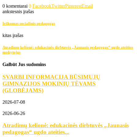
0 komentarai
0
Facebook
Twitter
Pinterest
Email
ankstesnis įrašas
Ieškomas socialinis pedagogas
kitas įrašas
Atradimų kelionė: edukacinės dirbtuvės „Jaunasis pedagogas“ ugdo ateities
mokytojus
Galbūt Jus sudomins
SVARBI INFORMACIJA BŪSIMŲJŲ
GIMNAZIJOS MOKINIŲ TĖVAMS
(GLOBĖJAMS)
2026-07-08
2026-06-26
Atradimų kelionė: edukacinės dirbtuvės „Jaunasis
pedagogas“ ugdo ateities...