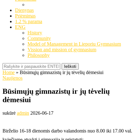
Dienynas
Priėmimas
1.2 % parama
ENG
History
Community
Model of Management in Lieporiu Gymnasium
Vission and mission of gymnasium
Philosophy
Ieškoti
Home
»
Būsimųjų gimnazistų ir jų tėvelių dėmesiui
Naujienos
Būsimųjų gimnazistų ir jų tėvelių
dėmesiui
sukūrė
admin
2026-06-17
Birželio 16-18 dienomis darbo valandomis nuo 8.00 iki 17.00 val.
kviečiame atvykti į gimnaziją ir pristatyti: