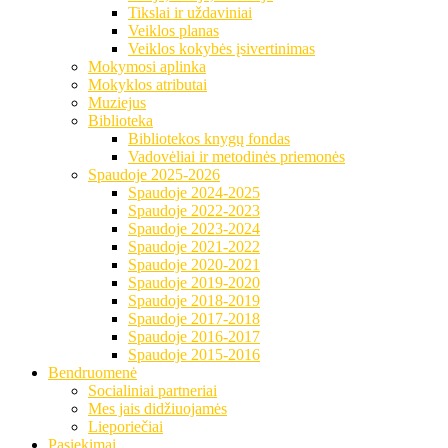
Tikslai ir uždaviniai
Veiklos planas
Veiklos kokybės įsivertinimas
Mokymosi aplinka
Mokyklos atributai
Muziejus
Biblioteka
Bibliotekos knygų fondas
Vadovėliai ir metodinės priemonės
Spaudoje 2025-2026
Spaudoje 2024-2025
Spaudoje 2022-2023
Spaudoje 2023-2024
Spaudoje 2021-2022
Spaudoje 2020-2021
Spaudoje 2019-2020
Spaudoje 2018-2019
Spaudoje 2017-2018
Spaudoje 2016-2017
Spaudoje 2015-2016
Bendruomenė
Socialiniai partneriai
Mes jais didžiuojamės
Lieporiečiai
Pasiekimai