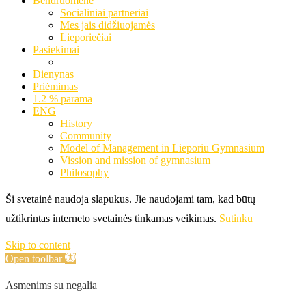
Bendruomenė
Socialiniai partneriai
Mes jais didžiuojamės
Lieporiečiai
Pasiekimai
Dienynas
Priėmimas
1.2 % parama
ENG
History
Community
Model of Management in Lieporiu Gymnasium
Vission and mission of gymnasium
Philosophy
Ši svetainė naudoja slapukus. Jie naudojami tam, kad būtų
užtikrintas interneto svetainės tinkamas veikimas.
Sutinku
Skip to content
Open toolbar
Asmenims su negalia