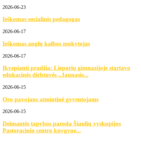
2026-06-23
Ieškomas socialinis pedagogas
2026-06-17
Ieškomas anglų kalbos mokytojas
2026-06-17
Įkvepianti pradžia: Lieporių gimnazijoje startavo
edukacinės dirbtuvės „Jaunasis...
2026-06-15
Oro pavojaus atmintinė gyventojams
2026-06-15
Deimantės tapybos paroda Šiaulių vyskupijos
Pastoracinio centro knygyne...