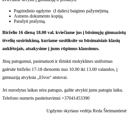
Pagrindinio ugdymo (I dalies) baigimo pažymėjimą.
Asmens dokumento kopiją.
Parašyti prašymą.
Birželio 16 dieną 18.00 val. kviečiame jus į būsimųjų gimnazistų
tėvelių susirinkimą, kuriame susitiksite su būsimaisiais klasių
auklėtojais, atsakysime į jums rūpimus klausimus.
Jūsų patogumui, pasimatuoti ir išrinkti mokyklines uniformas
galėsite birželio 17-18 dienomis nuo 10.00 iki 13.00 valandos, į
gimnaziją atvyksta „Elvos“ atstovai.
Jei nurodytas laikas nėra patogus, galite atvykti jums patogiu laiku.
Telefono numeris pasiteiravimui +37041453390
Ugdymo skyriaus vedėja Reda Šteimantienė