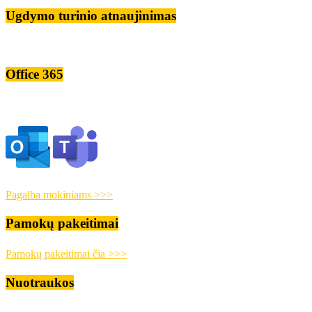
Ugdymo turinio atnaujinimas
Office 365
Pagalba mokiniams >>>
Pamokų pakeitimai
Pamokų pakeitimai čia >>>
Nuotraukos