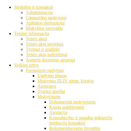
Struktūra ir kontaktai
Administracija
Gimnazijos mokytojai
Aplinkos darbuotojai
Mokyklos savivalda
Teisinė informacija
Teisės aktai
Teisės aktų projektai
Tyrimai ir analizės
Teisės aktų pažeidimai
Asmens duomenų apsauga
Veiklos sritys
Formalusis ugdymas
Ugdymo planas
Mokymas III-IV gimn. klasėse
Atostogos
Tvarkų aprašai
Mokytojams
Dokumentai mokytojams
Klasių auklėtojams
Atestacija
Konsultacijas ir pagalbą teikiančių
institucijų kontaktai
Rekomenduojama literatūra