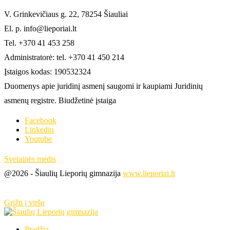
V. Grinkevičiaus g. 22, 78254 Šiauliai
El. p. info@lieporiai.lt
Tel. +370 41 453 258
Administratorė: tel. +370 41 450 214
Įstaigos kodas: 190532324
Duomenys apie juridinį asmenį saugomi ir kaupiami Juridinių
asmenų registre. Biudžetinė įstaiga
Facebook
Linkedin
Youtube
Svetainės medis
@2026 - Šiaulių Lieporių gimnazija
www.lieporiai.lt
Grįžti į viršų
Pradžia