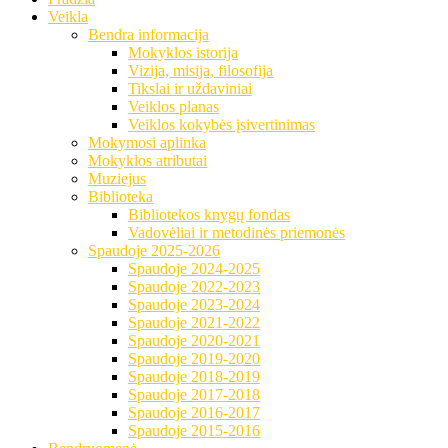
Veikla
Bendra informacija
Mokyklos istorija
Vizija, misija, filosofija
Tikslai ir uždaviniai
Veiklos planas
Veiklos kokybės įsivertinimas
Mokymosi aplinka
Mokyklos atributai
Muziejus
Biblioteka
Bibliotekos knygų fondas
Vadovėliai ir metodinės priemonės
Spaudoje 2025-2026
Spaudoje 2024-2025
Spaudoje 2022-2023
Spaudoje 2023-2024
Spaudoje 2021-2022
Spaudoje 2020-2021
Spaudoje 2019-2020
Spaudoje 2018-2019
Spaudoje 2017-2018
Spaudoje 2016-2017
Spaudoje 2015-2016