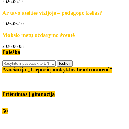
2026-06-12
Ar tavo ateities vizijoje – pedagogo kelias?
2026-06-10
Mokslo metų uždarymo šventė
2026-06-08
Paieška
Asociacija „Lieporių mokyklos bendruomenė”
Priėmimas į gimnaziją
50