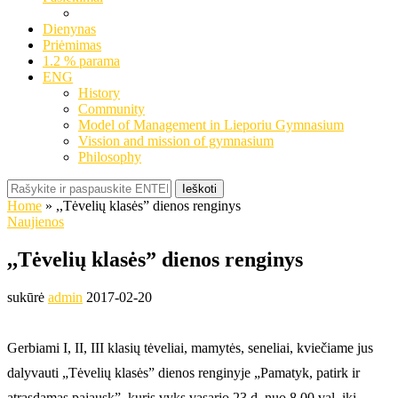
Dienynas
Priėmimas
1.2 % parama
ENG
History
Community
Model of Management in Lieporiu Gymnasium
Vission and mission of gymnasium
Philosophy
Ieškoti
Home
»
,,Tėvelių klasės” dienos renginys
Naujienos
,,Tėvelių klasės” dienos renginys
sukūrė
admin
2017-02-20
Gerbiami I, II, III klasių tėveliai, mamytės, seneliai, kviečiame jus
dalyvauti „Tėvelių klasės” dienos renginyje „Pamatyk, patirk ir
atrasdamas pajausk”, kuris vyks vasario 23 d. nuo 8.00 val. iki