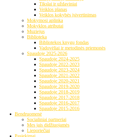
Tikslai ir uždaviniai
Veiklos planas
Veiklos kokybės įsivertinimas
Mokymosi aplinka
Mokyklos atributai
Muziejus
Biblioteka
Bibliotekos knygų fondas
Vadovėliai ir metodinės priemonės
Spaudoje 2025-2026
Spaudoje 2024-2025
Spaudoje 2022-2023
Spaudoje 2023-2024
Spaudoje 2021-2022
Spaudoje 2020-2021
Spaudoje 2019-2020
Spaudoje 2018-2019
Spaudoje 2017-2018
Spaudoje 2016-2017
Spaudoje 2015-2016
Bendruomenė
Socialiniai partneriai
Mes jais didžiuojamės
Lieporiečiai
Pasiekimai