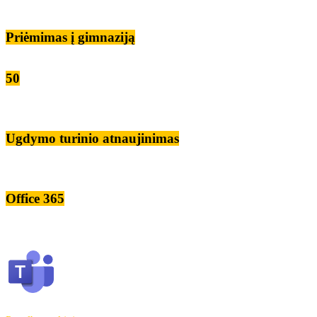
Priėmimas į gimnaziją
50
Ugdymo turinio atnaujinimas
Office 365