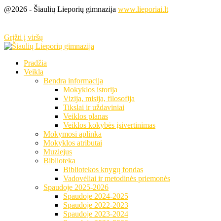
@2026 - Šiaulių Lieporių gimnazija
www.lieporiai.lt
Grįžti į viršų
Pradžia
Veikla
Bendra informacija
Mokyklos istorija
Vizija, misija, filosofija
Tikslai ir uždaviniai
Veiklos planas
Veiklos kokybės įsivertinimas
Mokymosi aplinka
Mokyklos atributai
Muziejus
Biblioteka
Bibliotekos knygų fondas
Vadovėliai ir metodinės priemonės
Spaudoje 2025-2026
Spaudoje 2024-2025
Spaudoje 2022-2023
Spaudoje 2023-2024