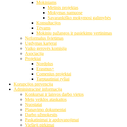
Mokiniams
Metinis projektas
Mokymas namuose
Savarankiško mokymosi galimybės
Konsultacijos
Tėvams
Mokinių pažangos ir pasiekimų vertinimas
Neformalus švietimas
Ugdymas karjerai
Vaiko gerovės komisija
Asociacija
Projektai
Nordplus
Erasmus+
Comenius projektai
Tarptautiniai ryšiai
Korupcijos prevencija
Administracinė informacija
Konkursai ir laisvos darbo vietos
Metų veiklos ataskaitos
Nuostatai
Planavimo dokumentai
Darbo užmokestis
Paskatinimai ir apdovanojimai
Viešieji pirkimai