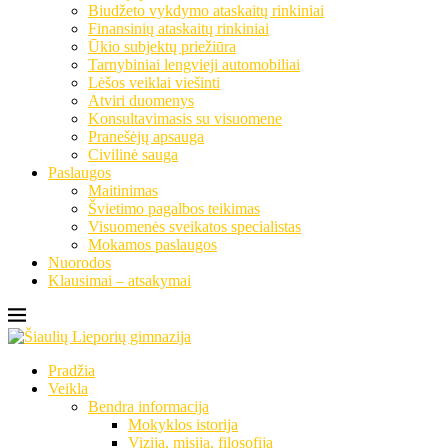
Biudžeto vykdymo ataskaitų rinkiniai
Finansinių ataskaitų rinkiniai
Ūkio subjektų priežiūra
Tarnybiniai lengvieji automobiliai
Lėšos veiklai viešinti
Atviri duomenys
Konsultavimasis su visuomene
Pranešėjų apsauga
Civilinė sauga
Paslaugos
Maitinimas
Švietimo pagalbos teikimas
Visuomenės sveikatos specialistas
Mokamos paslaugos
Nuorodos
Klausimai – atsakymai
Pradžia
Veikla
Bendra informacija
Mokyklos istorija
Vizija, misija, filosofija