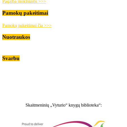
Pagalba mokiniams >>>
Pamokų pakeitimai
Pamokų pakeitimai čia >>>
Nuotraukos
Svarbu
Skaitmeninių „Vyturio“ knygų biblioteka“: