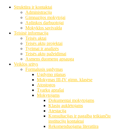
Struktūra ir kontaktai
Administracija
Gimnazijos mokytojai
Aplinkos darbuotojai
Mokyklos savivalda
Teisinė informacija
Teisės aktai
Teisės aktų projektai
Tyrimai ir analizės
Teisės aktų pažeidimai
Asmens duomenų apsauga
Veiklos sritys
Formalusis ugdymas
Ugdymo planas
Mokymas III-IV gimn. klasėse
Atostogos
Tvarkų aprašai
Mokytojams
Dokumentai mokytojams
Klasių auklėtojams
Atestacija
Konsultacijas ir pagalbą teikiančių
institucijų kontaktai
Rekomenduojama literatūra