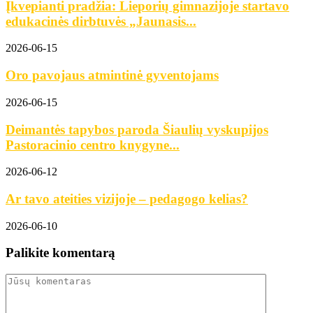
Įkvepianti pradžia: Lieporių gimnazijoje startavo
edukacinės dirbtuvės „Jaunasis...
2026-06-15
Oro pavojaus atmintinė gyventojams
2026-06-15
Deimantės tapybos paroda Šiaulių vyskupijos
Pastoracinio centro knygyne...
2026-06-12
Ar tavo ateities vizijoje – pedagogo kelias?
2026-06-10
Palikite komentarą