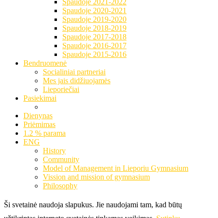
Spaudoje 2021-2022
Spaudoje 2020-2021
Spaudoje 2019-2020
Spaudoje 2018-2019
Spaudoje 2017-2018
Spaudoje 2016-2017
Spaudoje 2015-2016
Bendruomenė
Socialiniai partneriai
Mes jais didžiuojamės
Lieporiečiai
Pasiekimai
Dienynas
Priėmimas
1.2 % parama
ENG
History
Community
Model of Management in Lieporiu Gymnasium
Vission and mission of gymnasium
Philosophy
Ši svetainė naudoja slapukus. Jie naudojami tam, kad būtų