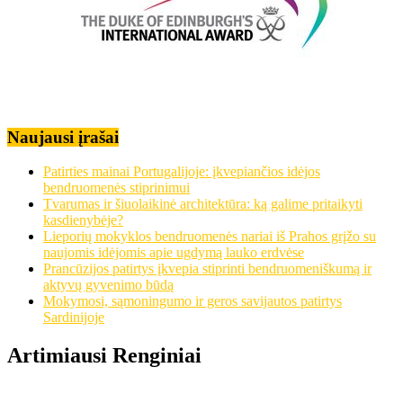
Naujausi įrašai
Patirties mainai Portugalijoje: įkvepiančios idėjos
bendruomenės stiprinimui
Tvarumas ir šiuolaikinė architektūra: ką galime pritaikyti
kasdienybėje?
Lieporių mokyklos bendruomenės nariai iš Prahos grįžo su
naujomis idėjomis apie ugdymą lauko erdvėse
Prancūzijos patirtys įkvepia stiprinti bendruomeniškumą ir
aktyvų gyvenimo būdą
Mokymosi, sąmoningumo ir geros savijautos patirtys
Sardinijoje
Artimiausi Renginiai