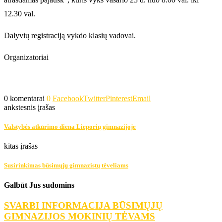
12.30 val.
Dalyvių registraciją vykdo klasių vadovai.
Organizatoriai
0 komentarai
0
Facebook
Twitter
Pinterest
Email
ankstesnis įrašas
Valstybės atkūrimo diena Lieporių gimnazijoje
kitas įrašas
Susirinkimas būsimųjų gimnazistų tėveliams
Galbūt Jus sudomins
SVARBI INFORMACIJA BŪSIMŲJŲ
GIMNAZIJOS MOKINIŲ TĖVAMS