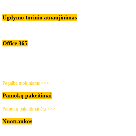
Ugdymo turinio atnaujinimas
Office 365
Pagalba mokiniams >>>
Pamokų pakeitimai
Pamokų pakeitimai čia >>>
Nuotraukos