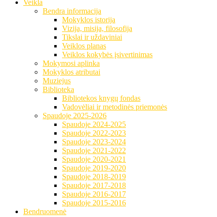
Veikla
Bendra informacija
Mokyklos istorija
Vizija, misija, filosofija
Tikslai ir uždaviniai
Veiklos planas
Veiklos kokybės įsivertinimas
Mokymosi aplinka
Mokyklos atributai
Muziejus
Biblioteka
Bibliotekos knygų fondas
Vadovėliai ir metodinės priemonės
Spaudoje 2025-2026
Spaudoje 2024-2025
Spaudoje 2022-2023
Spaudoje 2023-2024
Spaudoje 2021-2022
Spaudoje 2020-2021
Spaudoje 2019-2020
Spaudoje 2018-2019
Spaudoje 2017-2018
Spaudoje 2016-2017
Spaudoje 2015-2016
Bendruomenė