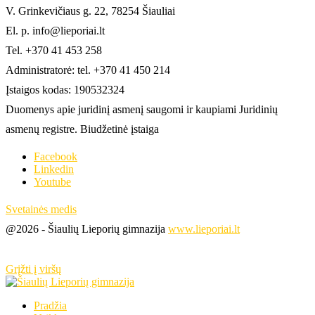
V. Grinkevičiaus g. 22, 78254 Šiauliai
El. p. info@lieporiai.lt
Tel. +370 41 453 258
Administratorė: tel. +370 41 450 214
Įstaigos kodas: 190532324
Duomenys apie juridinį asmenį saugomi ir kaupiami Juridinių
asmenų registre. Biudžetinė įstaiga
Facebook
Linkedin
Youtube
Svetainės medis
@2026 - Šiaulių Lieporių gimnazija
www.lieporiai.lt
Grįžti į viršų
Pradžia