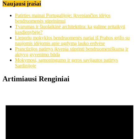
Naujausi įrašai
Patirties mainai Portugalijoje: įkvepiančios idėjos
bendruomenės stiprinimui
Tvarumas ir šiuolaikinė architektūra: ką galime pritaikyti
kasdienybėje?
Lieporių mokyklos bendruomenės nariai iš Prahos grįžo su
naujomis idėjomis apie ugdymą lauko erdvėse
Prancūzijos patirtys įkvepia stiprinti bendruomeniškumą ir
aktyvų gyvenimo būdą
Mokymosi, sąmoningumo ir geros savijautos patirtys
Sardinijoje
Artimiausi Renginiai