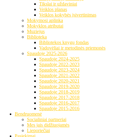
Tikslai ir uždaviniai
Veiklos planas
Veiklos kokybės įsivertinimas
Mokymosi aplinka
Mokyklos atributai
Muziejus
Biblioteka
Bibliotekos knygų fondas
Vadovėliai ir metodinės priemonės
Spaudoje 2025-2026
Spaudoje 2024-2025
Spaudoje 2022-2023
Spaudoje 2023-2024
Spaudoje 2021-2022
Spaudoje 2020-2021
Spaudoje 2019-2020
Spaudoje 2018-2019
Spaudoje 2017-2018
Spaudoje 2016-2017
Spaudoje 2015-2016
Bendruomenė
Socialiniai partneriai
Mes jais didžiuojamės
Lieporiečiai
Pasiekimai