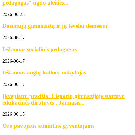
pedagogas“ ugdo ateities...
2026-06-23
Būsimųjų gimnazistų ir jų tėvelių dėmesiui
2026-06-17
Ieškomas socialinis pedagogas
2026-06-17
Ieškomas anglų kalbos mokytojas
2026-06-17
Įkvepianti pradžia: Lieporių gimnazijoje startavo
edukacinės dirbtuvės „Jaunasis...
2026-06-15
Oro pavojaus atmintinė gyventojams