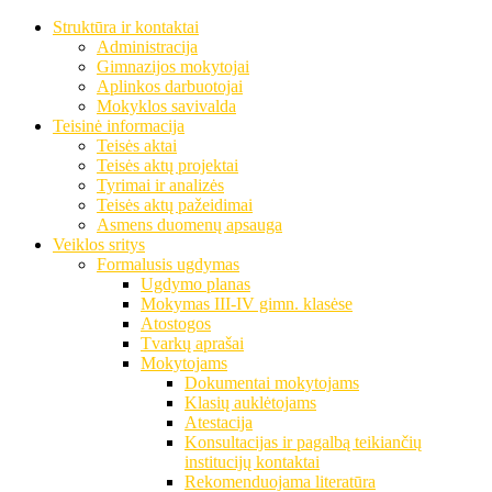
Struktūra ir kontaktai
Administracija
Gimnazijos mokytojai
Aplinkos darbuotojai
Mokyklos savivalda
Teisinė informacija
Teisės aktai
Teisės aktų projektai
Tyrimai ir analizės
Teisės aktų pažeidimai
Asmens duomenų apsauga
Veiklos sritys
Formalusis ugdymas
Ugdymo planas
Mokymas III-IV gimn. klasėse
Atostogos
Tvarkų aprašai
Mokytojams
Dokumentai mokytojams
Klasių auklėtojams
Atestacija
Konsultacijas ir pagalbą teikiančių
institucijų kontaktai
Rekomenduojama literatūra