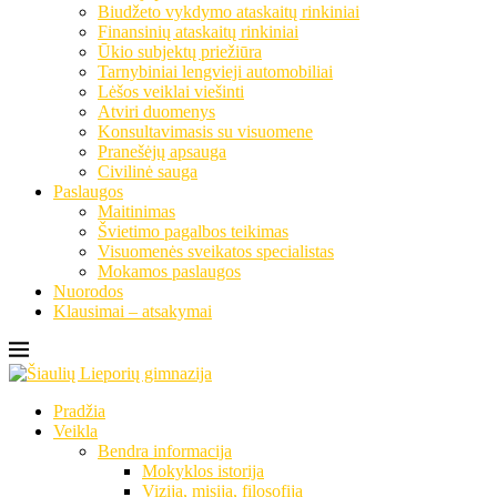
Biudžeto vykdymo ataskaitų rinkiniai
Finansinių ataskaitų rinkiniai
Ūkio subjektų priežiūra
Tarnybiniai lengvieji automobiliai
Lėšos veiklai viešinti
Atviri duomenys
Konsultavimasis su visuomene
Pranešėjų apsauga
Civilinė sauga
Paslaugos
Maitinimas
Švietimo pagalbos teikimas
Visuomenės sveikatos specialistas
Mokamos paslaugos
Nuorodos
Klausimai – atsakymai
Pradžia
Veikla
Bendra informacija
Mokyklos istorija
Vizija, misija, filosofija