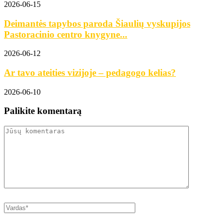
2026-06-15
Deimantės tapybos paroda Šiaulių vyskupijos
Pastoracinio centro knygyne...
2026-06-12
Ar tavo ateities vizijoje – pedagogo kelias?
2026-06-10
Palikite komentarą