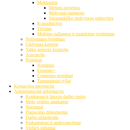
Mokiniams
Metinis projektas
Mokymas namuose
Savarankiško mokymosi galimybės
Konsultacijos
Tėvams
Mokinių pažangos ir pasiekimų vertinimas
Neformalus švietimas
Ugdymas karjerai
Vaiko gerovės komisija
Asociacija
Projektai
Nordplus
Erasmus+
Comenius projektai
Tarptautiniai ryšiai
Korupcijos prevencija
Administracinė informacija
Konkursai ir laisvos darbo vietos
Metų veiklos ataskaitos
Nuostatai
Planavimo dokumentai
Darbo užmokestis
Paskatinimai ir apdovanojimai
Viešieji pirkimai