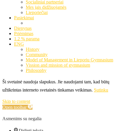
Socialiniai partneriai
Mes jais didžiuojamės
Lieporiečiai
Pasiekimai
Dienynas
Priėmimas
1.2 % parama
ENG
History
Community
Model of Management in Lieporiu Gymnasium
Vission and mission of gymnasium
Philosophy
Ši svetainė naudoja slapukus. Jie naudojami tam, kad būtų
užtikrintas interneto svetainės tinkamas veikimas.
Sutinku
Skip to content
Open toolbar
Asmenims su negalia
Didinti tekstą