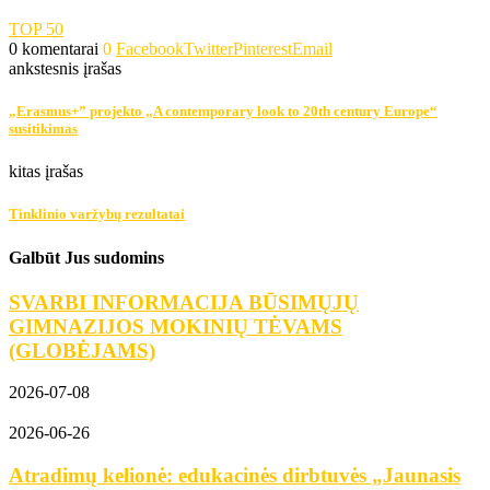
TOP 50
0 komentarai
0
Facebook
Twitter
Pinterest
Email
ankstesnis įrašas
„Erasmus+” projekto „A contemporary look to 20th century Europe“
susitikimas
kitas įrašas
Tinklinio varžybų rezultatai
Galbūt Jus sudomins
SVARBI INFORMACIJA BŪSIMŲJŲ
GIMNAZIJOS MOKINIŲ TĖVAMS
(GLOBĖJAMS)
2026-07-08
2026-06-26
Atradimų kelionė: edukacinės dirbtuvės „Jaunasis