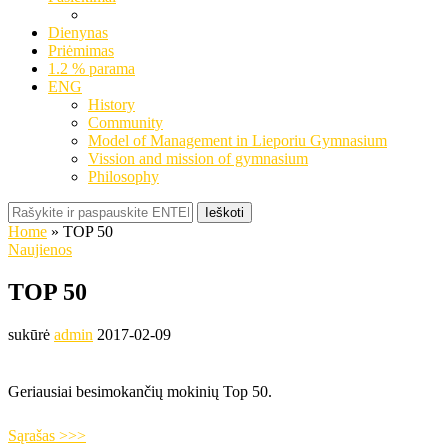
Dienynas
Priėmimas
1.2 % parama
ENG
History
Community
Model of Management in Lieporiu Gymnasium
Vission and mission of gymnasium
Philosophy
Ieškoti
Home
»
TOP 50
Naujienos
TOP 50
sukūrė
admin
2017-02-09
Geriausiai besimokančių mokinių Top 50.
Sąrašas >>>