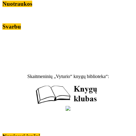
Nuotraukos
Svarbu
Skaitmeninių „Vyturio“ knygų biblioteka“: