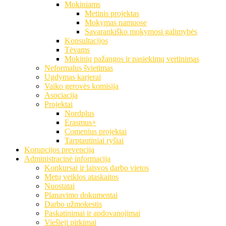
Mokiniams
Metinis projektas
Mokymas namuose
Savarankiško mokymosi galimybės
Konsultacijos
Tėvams
Mokinių pažangos ir pasiekimų vertinimas
Neformalus švietimas
Ugdymas karjerai
Vaiko gerovės komisija
Asociacija
Projektai
Nordplus
Erasmus+
Comenius projektai
Tarptautiniai ryšiai
Korupcijos prevencija
Administracinė informacija
Konkursai ir laisvos darbo vietos
Metų veiklos ataskaitos
Nuostatai
Planavimo dokumentai
Darbo užmokestis
Paskatinimai ir apdovanojimai
Viešieji pirkimai