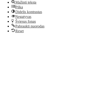
Mažinti tekstą
Pilka
Didelis kontrastas
Negatyvas
Šviesus fonas
Pabraukti nuorodas
Reset