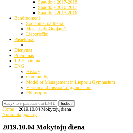
Spaudoje 2017-2018
Spaudoje 2016-2017
Spaudoje 2015-2016
Bendruomenė
Socialiniai partneriai
Mes jais didžiuojamės
Lieporiečiai
Pasiekimai
Dienynas
Priėmimas
1.2 % parama
ENG
History
Community
Model of Management in Lieporiu Gymnasium
Vission and mission of gymnasium
Philosophy
Ieškoti
Home
»
2019.10.04 Mokytojų diena
Nuotraukų galerija
2019.10.04 Mokytojų diena