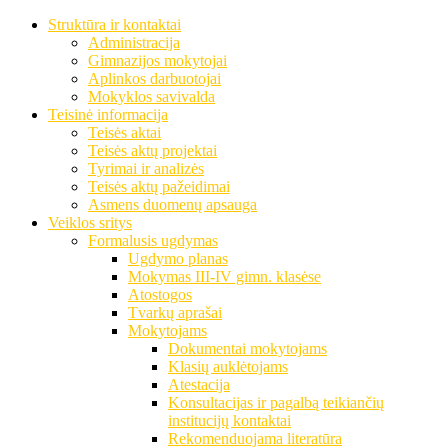
Struktūra ir kontaktai
Administracija
Gimnazijos mokytojai
Aplinkos darbuotojai
Mokyklos savivalda
Teisinė informacija
Teisės aktai
Teisės aktų projektai
Tyrimai ir analizės
Teisės aktų pažeidimai
Asmens duomenų apsauga
Veiklos sritys
Formalusis ugdymas
Ugdymo planas
Mokymas III-IV gimn. klasėse
Atostogos
Tvarkų aprašai
Mokytojams
Dokumentai mokytojams
Klasių auklėtojams
Atestacija
Konsultacijas ir pagalbą teikiančių
institucijų kontaktai
Rekomenduojama literatūra