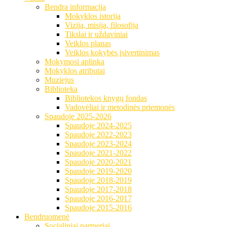
Bendra informacija
Mokyklos istorija
Vizija, misija, filosofija
Tikslai ir uždaviniai
Veiklos planas
Veiklos kokybės įsivertinimas
Mokymosi aplinka
Mokyklos atributai
Muziejus
Biblioteka
Bibliotekos knygų fondas
Vadovėliai ir metodinės priemonės
Spaudoje 2025-2026
Spaudoje 2024-2025
Spaudoje 2022-2023
Spaudoje 2023-2024
Spaudoje 2021-2022
Spaudoje 2020-2021
Spaudoje 2019-2020
Spaudoje 2018-2019
Spaudoje 2017-2018
Spaudoje 2016-2017
Spaudoje 2015-2016
Bendruomenė
Socialiniai partneriai