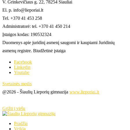
V. Grinkevičiaus g. 22, 78254 Šiauliai
El. p. info@lieporiai.lt
Tel. +370 41 453 258
Administratorė: tel. +370 41 450 214
Įstaigos kodas: 190532324
Duomenys apie juridinį asmenį saugomi ir kaupiami Juridinių
asmenų registre. Biudžetinė įstaiga
Facebook
Linkedin
Youtube
Svetainės medis
@2026 - Šiaulių Lieporių gimnazija
www.lieporiai.lt
Grįžti į viršų
Pradžia
Veikla