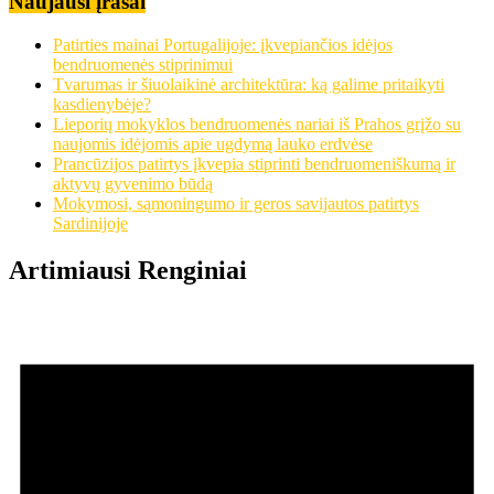
Naujausi įrašai
Patirties mainai Portugalijoje: įkvepiančios idėjos
bendruomenės stiprinimui
Tvarumas ir šiuolaikinė architektūra: ką galime pritaikyti
kasdienybėje?
Lieporių mokyklos bendruomenės nariai iš Prahos grįžo su
naujomis idėjomis apie ugdymą lauko erdvėse
Prancūzijos patirtys įkvepia stiprinti bendruomeniškumą ir
aktyvų gyvenimo būdą
Mokymosi, sąmoningumo ir geros savijautos patirtys
Sardinijoje
Artimiausi Renginiai