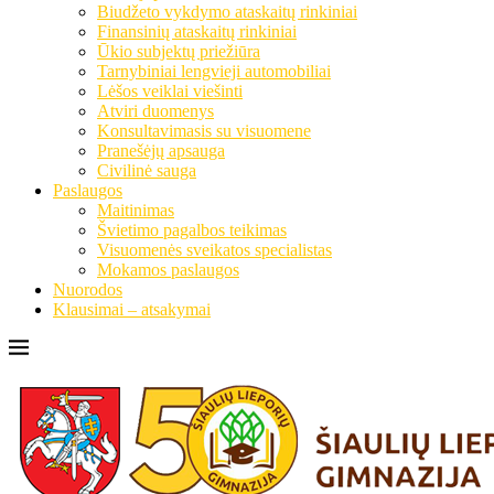
Biudžeto vykdymo ataskaitų rinkiniai
Finansinių ataskaitų rinkiniai
Ūkio subjektų priežiūra
Tarnybiniai lengvieji automobiliai
Lėšos veiklai viešinti
Atviri duomenys
Konsultavimasis su visuomene
Pranešėjų apsauga
Civilinė sauga
Paslaugos
Maitinimas
Švietimo pagalbos teikimas
Visuomenės sveikatos specialistas
Mokamos paslaugos
Nuorodos
Klausimai – atsakymai