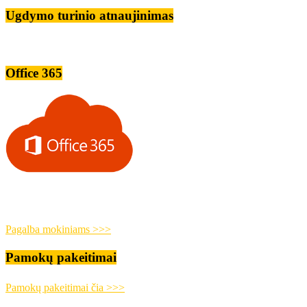
Ugdymo turinio atnaujinimas
Office 365
Pagalba mokiniams >>>
Pamokų pakeitimai
Pamokų pakeitimai čia >>>