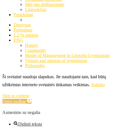
Mes jais didžiuojamės
Lieporiečiai
Pasiekimai
Dienynas
Priėmimas
1.2 % parama
ENG
History
Community
Model of Management in Lieporiu Gymnasium
Vission and mission of gymnasium
Philosophy
Ši svetainė naudoja slapukus. Jie naudojami tam, kad būtų
užtikrintas interneto svetainės tinkamas veikimas.
Sutinku
Skip to content
Open toolbar
Asmenims su negalia
Didinti tekstą