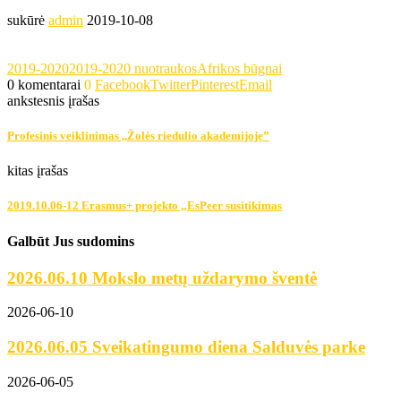
sukūrė
admin
2019-10-08
2019-2020
2019-2020 nuotraukos
Afrikos būgnai
0 komentarai
0
Facebook
Twitter
Pinterest
Email
ankstesnis įrašas
Profesinis veiklinimas ,,Žolės riedulio akademijoje”
kitas įrašas
2019.10.06-12 Erasmus+ projekto „EsPeer susitikimas
Galbūt Jus sudomins
2026.06.10 Mokslo metų uždarymo šventė
2026-06-10
2026.06.05 Sveikatingumo diena Salduvės parke
2026-06-05