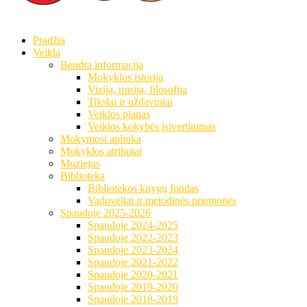
Pradžia
Veikla
Bendra informacija
Mokyklos istorija
Vizija, misija, filosofija
Tikslai ir uždaviniai
Veiklos planas
Veiklos kokybės įsivertinimas
Mokymosi aplinka
Mokyklos atributai
Muziejus
Biblioteka
Bibliotekos knygų fondas
Vadovėliai ir metodinės priemonės
Spaudoje 2025-2026
Spaudoje 2024-2025
Spaudoje 2022-2023
Spaudoje 2023-2024
Spaudoje 2021-2022
Spaudoje 2020-2021
Spaudoje 2019-2020
Spaudoje 2018-2019