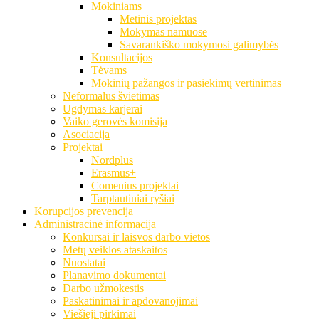
Mokiniams
Metinis projektas
Mokymas namuose
Savarankiško mokymosi galimybės
Konsultacijos
Tėvams
Mokinių pažangos ir pasiekimų vertinimas
Neformalus švietimas
Ugdymas karjerai
Vaiko gerovės komisija
Asociacija
Projektai
Nordplus
Erasmus+
Comenius projektai
Tarptautiniai ryšiai
Korupcijos prevencija
Administracinė informacija
Konkursai ir laisvos darbo vietos
Metų veiklos ataskaitos
Nuostatai
Planavimo dokumentai
Darbo užmokestis
Paskatinimai ir apdovanojimai
Viešieji pirkimai