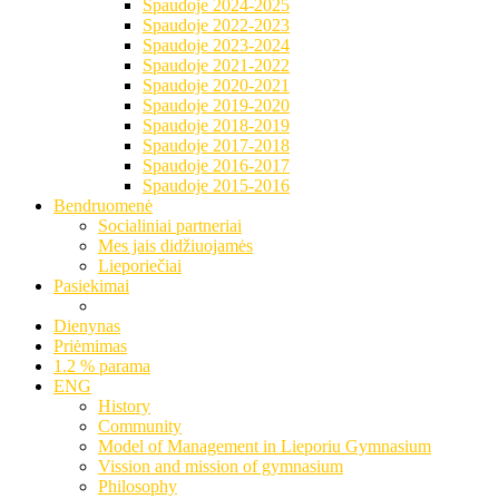
Spaudoje 2024-2025
Spaudoje 2022-2023
Spaudoje 2023-2024
Spaudoje 2021-2022
Spaudoje 2020-2021
Spaudoje 2019-2020
Spaudoje 2018-2019
Spaudoje 2017-2018
Spaudoje 2016-2017
Spaudoje 2015-2016
Bendruomenė
Socialiniai partneriai
Mes jais didžiuojamės
Lieporiečiai
Pasiekimai
Dienynas
Priėmimas
1.2 % parama
ENG
History
Community
Model of Management in Lieporiu Gymnasium
Vission and mission of gymnasium
Philosophy