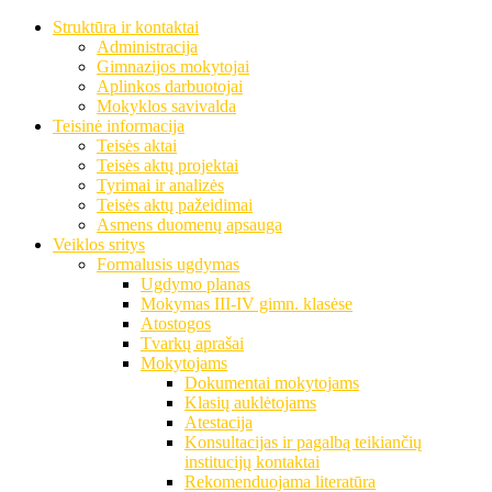
Struktūra ir kontaktai
Administracija
Gimnazijos mokytojai
Aplinkos darbuotojai
Mokyklos savivalda
Teisinė informacija
Teisės aktai
Teisės aktų projektai
Tyrimai ir analizės
Teisės aktų pažeidimai
Asmens duomenų apsauga
Veiklos sritys
Formalusis ugdymas
Ugdymo planas
Mokymas III-IV gimn. klasėse
Atostogos
Tvarkų aprašai
Mokytojams
Dokumentai mokytojams
Klasių auklėtojams
Atestacija
Konsultacijas ir pagalbą teikiančių
institucijų kontaktai
Rekomenduojama literatūra