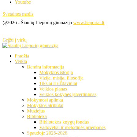
Youtube
Svetainės medis
@2026 - Šiaulių Lieporių gimnazija
www.lieporiai.lt
Grįžti į viršų
Pradžia
Veikla
Bendra informacija
Mokyklos istorija
Vizija, misija, filosofija
Tikslai ir uždaviniai
Veiklos planas
Veiklos kokybės įsivertinimas
Mokymosi aplinka
Mokyklos atributai
Muziejus
Biblioteka
Bibliotekos knygų fondas
Vadovėliai ir metodinės priemonės
Spaudoje 2025-2026