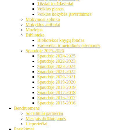
Tikslai ir uždaviniai
Veiklos planas
Veiklos kokybės įsivertinimas
Mokymosi aplinka
Mokyklos atributai
Muziejus
Biblioteka
Bibliotekos knygų fondas
Vadovėliai ir metodinės priemonės
Spaudoje 2025-2026
Spaudoje 2024-2025
Spaudoje 2022-2023
Spaudoje 2023-2024
Spaudoje 2021-2022
Spaudoje 2020-2021
Spaudoje 2019-2020
Spaudoje 2018-2019
Spaudoje 2017-2018
Spaudoje 2016-2017
Spaudoje 2015-2016
Bendruomenė
Socialiniai partneriai
Mes jais didžiuojamės
Lieporiečiai
Pasiekimai