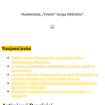
Skaitmeninių „Vyturio“ knygų biblioteka“:
Naujausi įrašai
Patirties mainai Portugalijoje: įkvepiančios idėjos
bendruomenės stiprinimui
Tvarumas ir šiuolaikinė architektūra: ką galime pritaikyti
kasdienybėje?
Lieporių mokyklos bendruomenės nariai iš Prahos grįžo su
naujomis idėjomis apie ugdymą lauko erdvėse
Prancūzijos patirtys įkvepia stiprinti bendruomeniškumą ir
aktyvų gyvenimo būdą
Mokymosi, sąmoningumo ir geros savijautos patirtys
Sardinijoje