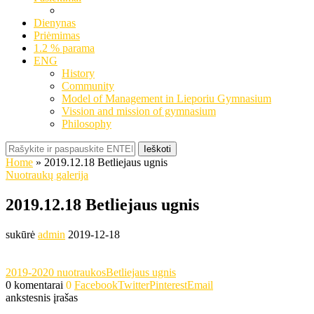
Dienynas
Priėmimas
1.2 % parama
ENG
History
Community
Model of Management in Lieporiu Gymnasium
Vission and mission of gymnasium
Philosophy
Ieškoti
Home
»
2019.12.18 Betliejaus ugnis
Nuotraukų galerija
2019.12.18 Betliejaus ugnis
sukūrė
admin
2019-12-18
2019-2020 nuotraukos
Betliejaus ugnis
0 komentarai
0
Facebook
Twitter
Pinterest
Email
ankstesnis įrašas