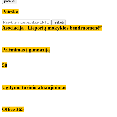
Paieška
Asociacija „Lieporių mokyklos bendruomenė”
Priėmimas į gimnaziją
50
Ugdymo turinio atnaujinimas
Office 365