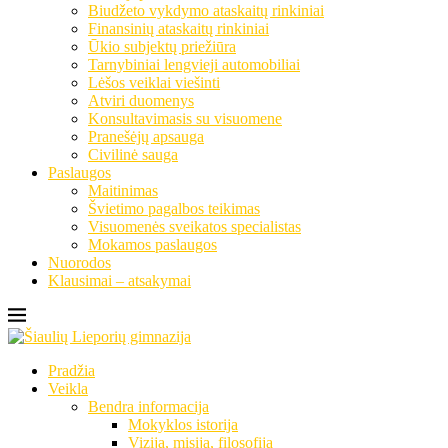
Biudžeto vykdymo ataskaitų rinkiniai
Finansinių ataskaitų rinkiniai
Ūkio subjektų priežiūra
Tarnybiniai lengvieji automobiliai
Lėšos veiklai viešinti
Atviri duomenys
Konsultavimasis su visuomene
Pranešėjų apsauga
Civilinė sauga
Paslaugos
Maitinimas
Švietimo pagalbos teikimas
Visuomenės sveikatos specialistas
Mokamos paslaugos
Nuorodos
Klausimai – atsakymai
Pradžia
Veikla
Bendra informacija
Mokyklos istorija
Vizija, misija, filosofija