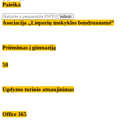
Paieška
Asociacija „Lieporių mokyklos bendruomenė”
Priėmimas į gimnaziją
50
Ugdymo turinio atnaujinimas
Office 365