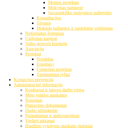
Metinis projektas
Mokymas namuose
Savarankiško mokymosi galimybės
Konsultacijos
Tėvams
Mokinių pažangos ir pasiekimų vertinimas
Neformalus švietimas
Ugdymas karjerai
Vaiko gerovės komisija
Asociacija
Projektai
Nordplus
Erasmus+
Comenius projektai
Tarptautiniai ryšiai
Korupcijos prevencija
Administracinė informacija
Konkursai ir laisvos darbo vietos
Metų veiklos ataskaitos
Nuostatai
Planavimo dokumentai
Darbo užmokestis
Paskatinimai ir apdovanojimai
Viešieji pirkimai
Biudžeto vykdymo ataskaitų rinkiniai