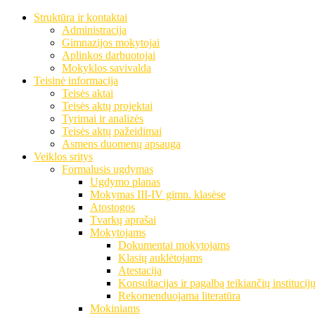
Struktūra ir kontaktai
Administracija
Gimnazijos mokytojai
Aplinkos darbuotojai
Mokyklos savivalda
Teisinė informacija
Teisės aktai
Teisės aktų projektai
Tyrimai ir analizės
Teisės aktų pažeidimai
Asmens duomenų apsauga
Veiklos sritys
Formalusis ugdymas
Ugdymo planas
Mokymas III-IV gimn. klasėse
Atostogos
Tvarkų aprašai
Mokytojams
Dokumentai mokytojams
Klasių auklėtojams
Atestacija
Konsultacijas ir pagalbą teikiančių institucij
Rekomenduojama literatūra
Mokiniams