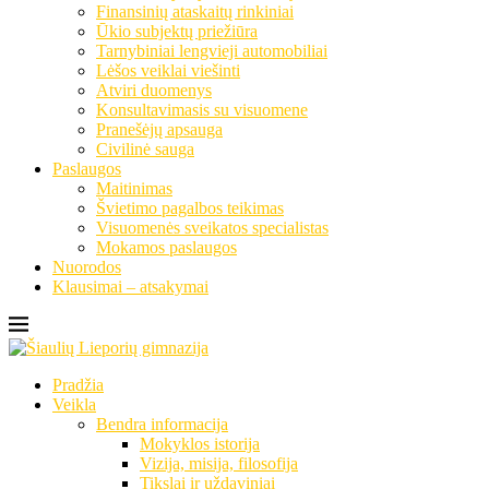
Finansinių ataskaitų rinkiniai
Ūkio subjektų priežiūra
Tarnybiniai lengvieji automobiliai
Lėšos veiklai viešinti
Atviri duomenys
Konsultavimasis su visuomene
Pranešėjų apsauga
Civilinė sauga
Paslaugos
Maitinimas
Švietimo pagalbos teikimas
Visuomenės sveikatos specialistas
Mokamos paslaugos
Nuorodos
Klausimai – atsakymai
Pradžia
Veikla
Bendra informacija
Mokyklos istorija
Vizija, misija, filosofija
Tikslai ir uždaviniai