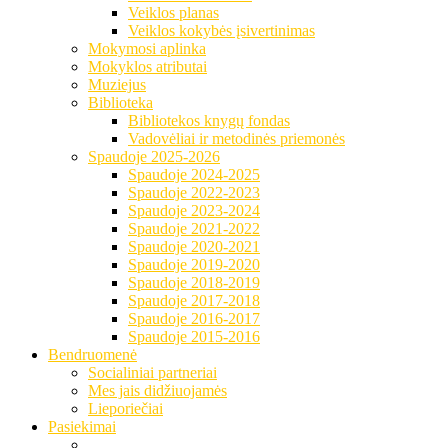
Veiklos planas
Veiklos kokybės įsivertinimas
Mokymosi aplinka
Mokyklos atributai
Muziejus
Biblioteka
Bibliotekos knygų fondas
Vadovėliai ir metodinės priemonės
Spaudoje 2025-2026
Spaudoje 2024-2025
Spaudoje 2022-2023
Spaudoje 2023-2024
Spaudoje 2021-2022
Spaudoje 2020-2021
Spaudoje 2019-2020
Spaudoje 2018-2019
Spaudoje 2017-2018
Spaudoje 2016-2017
Spaudoje 2015-2016
Bendruomenė
Socialiniai partneriai
Mes jais didžiuojamės
Lieporiečiai
Pasiekimai