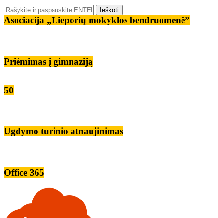
Asociacija „Lieporių mokyklos bendruomenė”
Priėmimas į gimnaziją
50
Ugdymo turinio atnaujinimas
Office 365