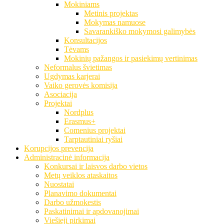
Mokiniams
Metinis projektas
Mokymas namuose
Savarankiško mokymosi galimybės
Konsultacijos
Tėvams
Mokinių pažangos ir pasiekimų vertinimas
Neformalus švietimas
Ugdymas karjerai
Vaiko gerovės komisija
Asociacija
Projektai
Nordplus
Erasmus+
Comenius projektai
Tarptautiniai ryšiai
Korupcijos prevencija
Administracinė informacija
Konkursai ir laisvos darbo vietos
Metų veiklos ataskaitos
Nuostatai
Planavimo dokumentai
Darbo užmokestis
Paskatinimai ir apdovanojimai
Viešieji pirkimai