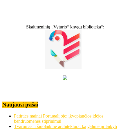
Skaitmeninių „Vyturio“ knygų biblioteka“:
Naujausi įrašai
Patirties mainai Portugalijoje: įkvepiančios idėjos
bendruomenės stiprinimui
Tvarumas ir šiuolaikinė architektūra: ką galime pritaikyti