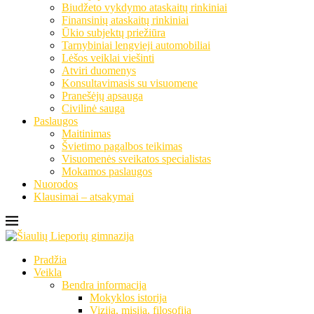
Biudžeto vykdymo ataskaitų rinkiniai
Finansinių ataskaitų rinkiniai
Ūkio subjektų priežiūra
Tarnybiniai lengvieji automobiliai
Lėšos veiklai viešinti
Atviri duomenys
Konsultavimasis su visuomene
Pranešėjų apsauga
Civilinė sauga
Paslaugos
Maitinimas
Švietimo pagalbos teikimas
Visuomenės sveikatos specialistas
Mokamos paslaugos
Nuorodos
Klausimai – atsakymai
Pradžia
Veikla
Bendra informacija
Mokyklos istorija
Vizija, misija, filosofija