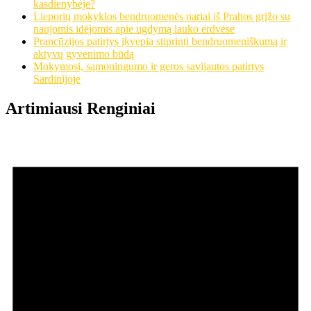
kasdienybėje?
Lieporių mokyklos bendruomenės nariai iš Prahos grįžo su
naujomis idėjomis apie ugdymą lauko erdvėse
Prancūzijos patirtys įkvepia stiprinti bendruomeniškumą ir
aktyvų gyvenimo būdą
Mokymosi, sąmoningumo ir geros savijautos patirtys
Sardinijoje
Artimiausi Renginiai