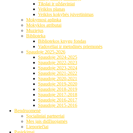
Tikslai ir uždaviniai
Veiklos planas
Veiklos kokybės įsivertinimas
Mokymosi aplinka
Mokyklos atributai
Muziejus
Biblioteka
Bibliotekos knygų fondas
Vadovėliai ir metodinės priemonės
Spaudoje 2025-2026
Spaudoje 2024-2025
Spaudoje 2022-2023
Spaudoje 2023-2024
Spaudoje 2021-2022
Spaudoje 2020-2021
Spaudoje 2019-2020
Spaudoje 2018-2019
Spaudoje 2017-2018
Spaudoje 2016-2017
Spaudoje 2015-2016
Bendruomenė
Socialiniai partneriai
Mes jais didžiuojamės
Lieporiečiai
Pasiekimai