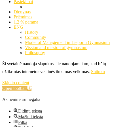
Pasiekimai
Dienynas
Priėmimas
1.2 % parama
ENG
History
Community
Model of Management in Lieporiu Gymnasium
Vission and mission of gymnasium
Philosophy
Ši svetainė naudoja slapukus. Jie naudojami tam, kad būtų
užtikrintas interneto svetainės tinkamas veikimas.
Sutinku
Skip to content
Open toolbar
Asmenims su negalia
Didinti tekstą
Mažinti tekstą
Pilka