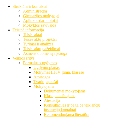
Struktūra ir kontaktai
Administracija
Gimnazijos mokytojai
Aplinkos darbuotojai
Mokyklos savivalda
Teisinė informacija
Teisės aktai
Teisės aktų projektai
Tyrimai ir analizės
Teisės aktų pažeidimai
Asmens duomenų apsauga
Veiklos sritys
Formalusis ugdymas
Ugdymo planas
Mokymas III-IV gimn. klasėse
Atostogos
Tvarkų aprašai
Mokytojams
Dokumentai mokytojams
Klasių auklėtojams
Atestacija
Konsultacijas ir pagalbą teikiančių
institucijų kontaktai
Rekomenduojama literatūra