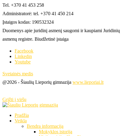
Tel. +370 41 453 258
Administratorė: tel. +370 41 450 214
Įstaigos kodas: 190532324
Duomenys apie juridinį asmenį saugomi ir kaupiami Juridinių
asmenų registre. Biudžetinė įstaiga
Facebook
Linkedin
Youtube
Svetainės medis
@2026 - Šiaulių Lieporių gimnazija
www.lieporiai.lt
Grįžti į viršų
Pradžia
Veikla
Bendra informacija
Mokyklos istorija