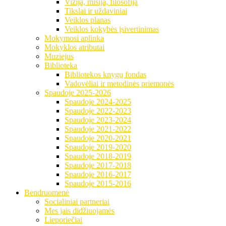
Vizija, misija, filosofija
Tikslai ir uždaviniai
Veiklos planas
Veiklos kokybės įsivertinimas
Mokymosi aplinka
Mokyklos atributai
Muziejus
Biblioteka
Bibliotekos knygų fondas
Vadovėliai ir metodinės priemonės
Spaudoje 2025-2026
Spaudoje 2024-2025
Spaudoje 2022-2023
Spaudoje 2023-2024
Spaudoje 2021-2022
Spaudoje 2020-2021
Spaudoje 2019-2020
Spaudoje 2018-2019
Spaudoje 2017-2018
Spaudoje 2016-2017
Spaudoje 2015-2016
Bendruomenė
Socialiniai partneriai
Mes jais didžiuojamės
Lieporiečiai