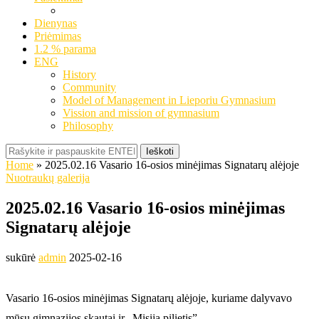
Dienynas
Priėmimas
1.2 % parama
ENG
History
Community
Model of Management in Lieporiu Gymnasium
Vission and mission of gymnasium
Philosophy
Ieškoti
Home
»
2025.02.16 Vasario 16-osios minėjimas Signatarų alėjoje
Nuotraukų galerija
2025.02.16 Vasario 16-osios minėjimas
Signatarų alėjoje
sukūrė
admin
2025-02-16
Vasario 16-osios minėjimas Signatarų alėjoje, kuriame dalyvavo
mūsų gimnazijos skautai ir „Misija pilietis”.