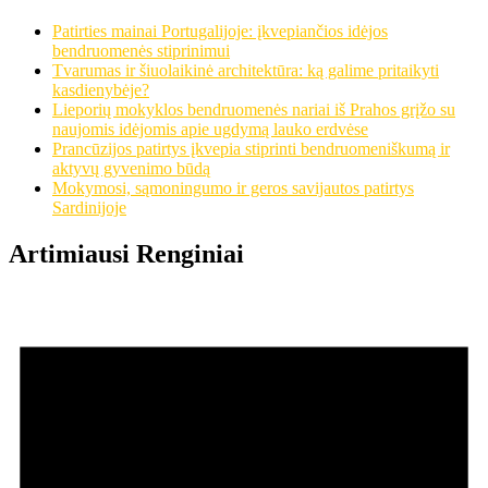
Patirties mainai Portugalijoje: įkvepiančios idėjos
bendruomenės stiprinimui
Tvarumas ir šiuolaikinė architektūra: ką galime pritaikyti
kasdienybėje?
Lieporių mokyklos bendruomenės nariai iš Prahos grįžo su
naujomis idėjomis apie ugdymą lauko erdvėse
Prancūzijos patirtys įkvepia stiprinti bendruomeniškumą ir
aktyvų gyvenimo būdą
Mokymosi, sąmoningumo ir geros savijautos patirtys
Sardinijoje
Artimiausi Renginiai