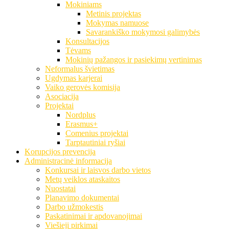
Mokiniams
Metinis projektas
Mokymas namuose
Savarankiško mokymosi galimybės
Konsultacijos
Tėvams
Mokinių pažangos ir pasiekimų vertinimas
Neformalus švietimas
Ugdymas karjerai
Vaiko gerovės komisija
Asociacija
Projektai
Nordplus
Erasmus+
Comenius projektai
Tarptautiniai ryšiai
Korupcijos prevencija
Administracinė informacija
Konkursai ir laisvos darbo vietos
Metų veiklos ataskaitos
Nuostatai
Planavimo dokumentai
Darbo užmokestis
Paskatinimai ir apdovanojimai
Viešieji pirkimai