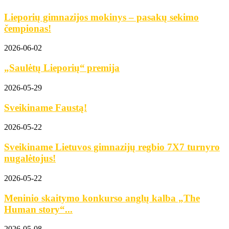
Lieporių gimnazijos mokinys – pasakų sekimo
čempionas!
2026-06-02
„Saulėtų Lieporių“ premija
2026-05-29
Sveikiname Faustą!
2026-05-22
Sveikiname Lietuvos gimnazijų regbio 7X7 turnyro
nugalėtojus!
2026-05-22
Meninio skaitymo konkurso anglų kalba „The
Human story“...
2026-05-08