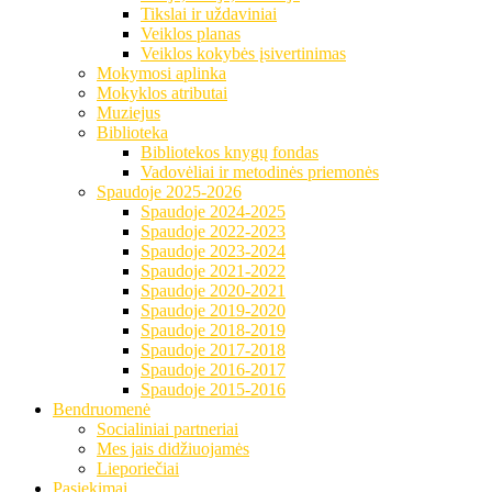
Tikslai ir uždaviniai
Veiklos planas
Veiklos kokybės įsivertinimas
Mokymosi aplinka
Mokyklos atributai
Muziejus
Biblioteka
Bibliotekos knygų fondas
Vadovėliai ir metodinės priemonės
Spaudoje 2025-2026
Spaudoje 2024-2025
Spaudoje 2022-2023
Spaudoje 2023-2024
Spaudoje 2021-2022
Spaudoje 2020-2021
Spaudoje 2019-2020
Spaudoje 2018-2019
Spaudoje 2017-2018
Spaudoje 2016-2017
Spaudoje 2015-2016
Bendruomenė
Socialiniai partneriai
Mes jais didžiuojamės
Lieporiečiai
Pasiekimai