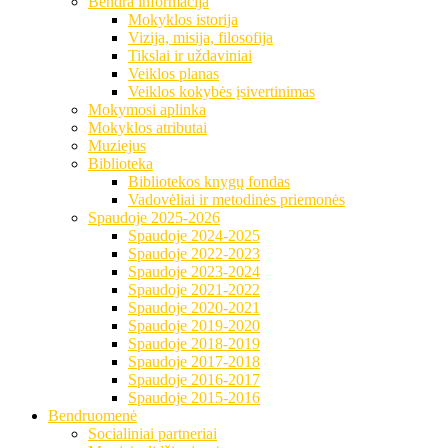
Bendra informacija
Mokyklos istorija
Vizija, misija, filosofija
Tikslai ir uždaviniai
Veiklos planas
Veiklos kokybės įsivertinimas
Mokymosi aplinka
Mokyklos atributai
Muziejus
Biblioteka
Bibliotekos knygų fondas
Vadovėliai ir metodinės priemonės
Spaudoje 2025-2026
Spaudoje 2024-2025
Spaudoje 2022-2023
Spaudoje 2023-2024
Spaudoje 2021-2022
Spaudoje 2020-2021
Spaudoje 2019-2020
Spaudoje 2018-2019
Spaudoje 2017-2018
Spaudoje 2016-2017
Spaudoje 2015-2016
Bendruomenė
Socialiniai partneriai