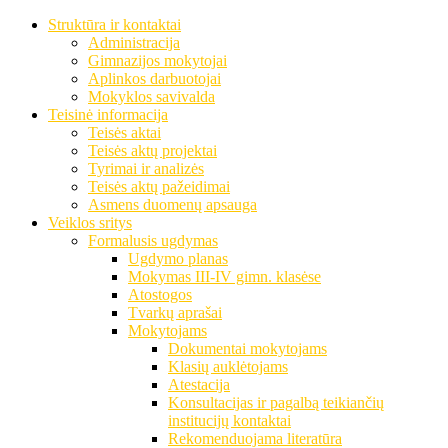
Struktūra ir kontaktai
Administracija
Gimnazijos mokytojai
Aplinkos darbuotojai
Mokyklos savivalda
Teisinė informacija
Teisės aktai
Teisės aktų projektai
Tyrimai ir analizės
Teisės aktų pažeidimai
Asmens duomenų apsauga
Veiklos sritys
Formalusis ugdymas
Ugdymo planas
Mokymas III-IV gimn. klasėse
Atostogos
Tvarkų aprašai
Mokytojams
Dokumentai mokytojams
Klasių auklėtojams
Atestacija
Konsultacijas ir pagalbą teikiančių
institucijų kontaktai
Rekomenduojama literatūra