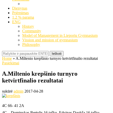
Dienynas
Priėmimas
1.2 % parama
ENG
History
Community
Model of Management in Lieporiu Gymnasium
Vission and mission of gymnasium
Philosophy
Ieškoti
Home
»
A.Miltenio krepšinio turnyro ketvirtfinalio rezultatai
Pasiekimai
A.Miltenio krepšinio turnyro
ketvirtfinalio rezultatai
sukūrė
admin
2017-04-28
4C 66- 41 2A
4C – Dominykas Bertulis 16 taškų, Edvinas Daukša 16 taškų.