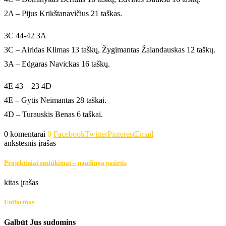
2A – Pijus Krikštanavičius 21 taškas.
3C 44-42 3A
3C – Airidas Klimas 13 taškų, Žygimantas Žalandauskas 12 taškų.
3A – Edgaras Navickas 16 taškų.
4E 43 – 23 4D
4E – Gytis Neimantas 28 taškai.
4D – Turauskis Benas 6 taškai.
0 komentarai
0
Facebook
Twitter
Pinterest
Email
ankstesnis įrašas
Projektiniai susitikimai – naudinga patirtis
kitas įrašas
Uniformos
Galbūt Jus sudomins