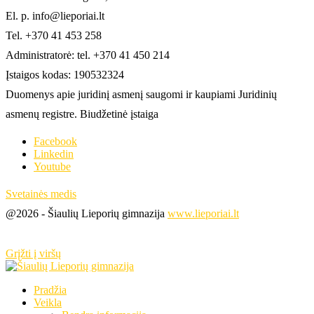
El. p. info@lieporiai.lt
Tel. +370 41 453 258
Administratorė: tel. +370 41 450 214
Įstaigos kodas: 190532324
Duomenys apie juridinį asmenį saugomi ir kaupiami Juridinių
asmenų registre. Biudžetinė įstaiga
Facebook
Linkedin
Youtube
Svetainės medis
@2026 - Šiaulių Lieporių gimnazija
www.lieporiai.lt
Grįžti į viršų
Pradžia
Veikla