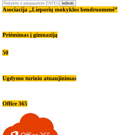
Asociacija „Lieporių mokyklos bendruomenė”
Priėmimas į gimnaziją
50
Ugdymo turinio atnaujinimas
Office 365