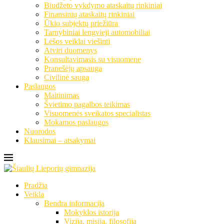
Biudžeto vykdymo ataskaitų rinkiniai
Finansinių ataskaitų rinkiniai
Ūkio subjektų priežiūra
Tarnybiniai lengvieji automobiliai
Lėšos veiklai viešinti
Atviri duomenys
Konsultavimasis su visuomene
Pranešėjų apsauga
Civilinė sauga
Paslaugos
Maitinimas
Švietimo pagalbos teikimas
Visuomenės sveikatos specialistas
Mokamos paslaugos
Nuorodos
Klausimai – atsakymai
Pradžia
Veikla
Bendra informacija
Mokyklos istorija
Vizija, misija, filosofija