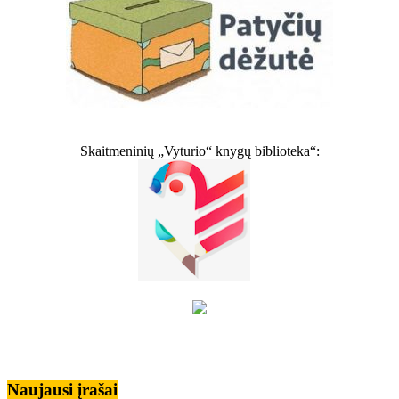
Skaitmeninių „Vyturio“ knygų biblioteka“:
Naujausi įrašai