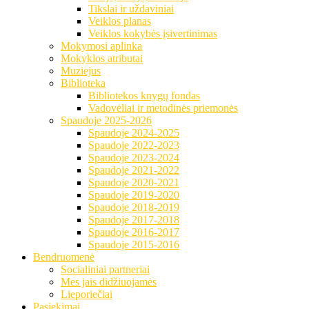
Tikslai ir uždaviniai
Veiklos planas
Veiklos kokybės įsivertinimas
Mokymosi aplinka
Mokyklos atributai
Muziejus
Biblioteka
Bibliotekos knygų fondas
Vadovėliai ir metodinės priemonės
Spaudoje 2025-2026
Spaudoje 2024-2025
Spaudoje 2022-2023
Spaudoje 2023-2024
Spaudoje 2021-2022
Spaudoje 2020-2021
Spaudoje 2019-2020
Spaudoje 2018-2019
Spaudoje 2017-2018
Spaudoje 2016-2017
Spaudoje 2015-2016
Bendruomenė
Socialiniai partneriai
Mes jais didžiuojamės
Lieporiečiai
Pasiekimai