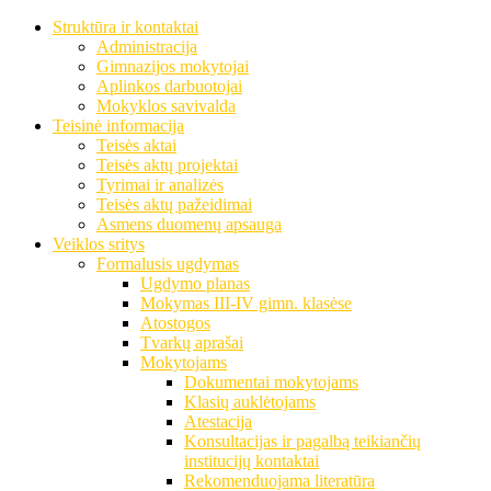
Struktūra ir kontaktai
Administracija
Gimnazijos mokytojai
Aplinkos darbuotojai
Mokyklos savivalda
Teisinė informacija
Teisės aktai
Teisės aktų projektai
Tyrimai ir analizės
Teisės aktų pažeidimai
Asmens duomenų apsauga
Veiklos sritys
Formalusis ugdymas
Ugdymo planas
Mokymas III-IV gimn. klasėse
Atostogos
Tvarkų aprašai
Mokytojams
Dokumentai mokytojams
Klasių auklėtojams
Atestacija
Konsultacijas ir pagalbą teikiančių
institucijų kontaktai
Rekomenduojama literatūra