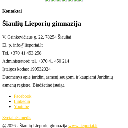
Kontaktai
Šiaulių Lieporių gimnazija
V. Grinkevičiaus g. 22, 78254 Šiauliai
El. p. info@lieporiai.lt
Tel. +370 41 453 258
Administratorė: tel. +370 41 450 214
Įstaigos kodas: 190532324
Duomenys apie juridinį asmenį saugomi ir kaupiami Juridinių
asmenų registre. Biudžetinė įstaiga
Facebook
Linkedin
Youtube
Svetainės medis
@2026 - Šiaulių Lieporių gimnazija
www.lieporiai.lt