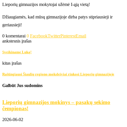
Lieporių gimnazijos mokytojai užėmė I-ąją vietą!
Džiaugiamės, kad mūsų gimnazijoje dirba patys stipriausieji ir
geriausieji!
0 komentarai
0
Facebook
Twitter
Pinterest
Email
ankstesnis įrašas
Sveikiname Luką!
kitas įrašas
Raštingiausi Šiaulių regiono moksleiviai rinkosi Lieporių gimnazijoje
Galbūt Jus sudomins
Lieporių gimnazijos mokinys – pasakų sekimo
čempionas!
2
2026-06-02