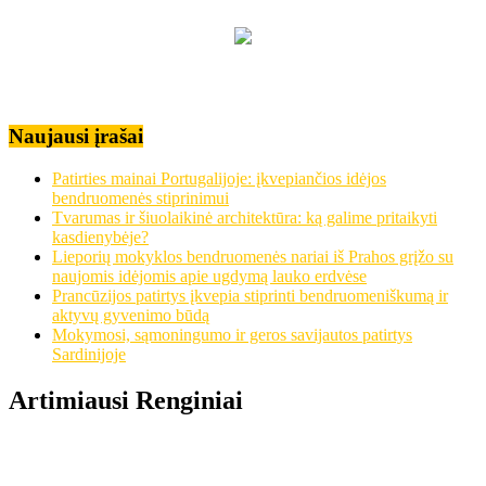
Naujausi įrašai
Patirties mainai Portugalijoje: įkvepiančios idėjos
bendruomenės stiprinimui
Tvarumas ir šiuolaikinė architektūra: ką galime pritaikyti
kasdienybėje?
Lieporių mokyklos bendruomenės nariai iš Prahos grįžo su
naujomis idėjomis apie ugdymą lauko erdvėse
Prancūzijos patirtys įkvepia stiprinti bendruomeniškumą ir
aktyvų gyvenimo būdą
Mokymosi, sąmoningumo ir geros savijautos patirtys
Sardinijoje
Artimiausi Renginiai