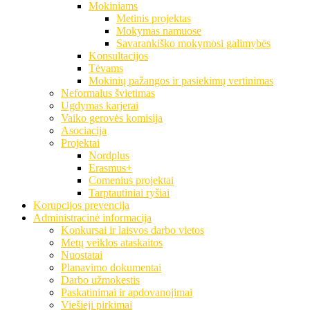
Mokiniams
Metinis projektas
Mokymas namuose
Savarankiško mokymosi galimybės
Konsultacijos
Tėvams
Mokinių pažangos ir pasiekimų vertinimas
Neformalus švietimas
Ugdymas karjerai
Vaiko gerovės komisija
Asociacija
Projektai
Nordplus
Erasmus+
Comenius projektai
Tarptautiniai ryšiai
Korupcijos prevencija
Administracinė informacija
Konkursai ir laisvos darbo vietos
Metų veiklos ataskaitos
Nuostatai
Planavimo dokumentai
Darbo užmokestis
Paskatinimai ir apdovanojimai
Viešieji pirkimai