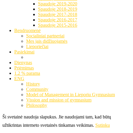
Spaudoje 2019-2020
Spaudoje 2018-2019
Spaudoje 2017-2018
Spaudoje 2016-2017
Spaudoje 2015-2016
Bendruomenė
Socialiniai partneriai
Mes jais didžiuojamės
Lieporiečiai
Pasiekimai
Dienynas
Priėmimas
1.2 % parama
ENG
History
Community
Model of Management in Lieporiu Gymnasium
Vission and mission of gymnasium
Philosophy
Ši svetainė naudoja slapukus. Jie naudojami tam, kad būtų
užtikrintas interneto svetainės tinkamas veikimas.
Sutinku