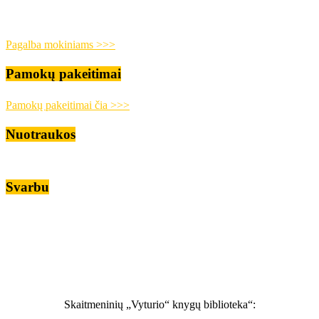
Pagalba mokiniams >>>
Pamokų pakeitimai
Pamokų pakeitimai čia >>>
Nuotraukos
Svarbu
Skaitmeninių „Vyturio“ knygų biblioteka“: