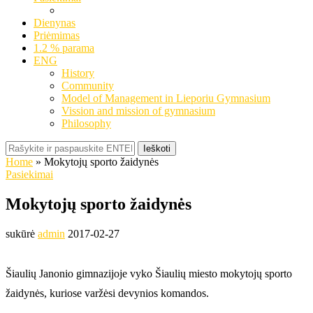
Dienynas
Priėmimas
1.2 % parama
ENG
History
Community
Model of Management in Lieporiu Gymnasium
Vission and mission of gymnasium
Philosophy
Ieškoti
Home
»
Mokytojų sporto žaidynės
Pasiekimai
Mokytojų sporto žaidynės
sukūrė
admin
2017-02-27
Šiaulių Janonio gimnazijoje vyko Šiaulių miesto mokytojų sporto
žaidynės, kuriose varžėsi devynios komandos.