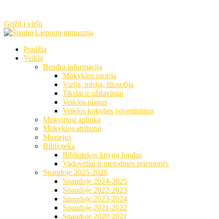
Grįžti į viršų
Pradžia
Veikla
Bendra informacija
Mokyklos istorija
Vizija, misija, filosofija
Tikslai ir uždaviniai
Veiklos planas
Veiklos kokybės įsivertinimas
Mokymosi aplinka
Mokyklos atributai
Muziejus
Biblioteka
Bibliotekos knygų fondas
Vadovėliai ir metodinės priemonės
Spaudoje 2025-2026
Spaudoje 2024-2025
Spaudoje 2022-2023
Spaudoje 2023-2024
Spaudoje 2021-2022
Spaudoje 2020-2021