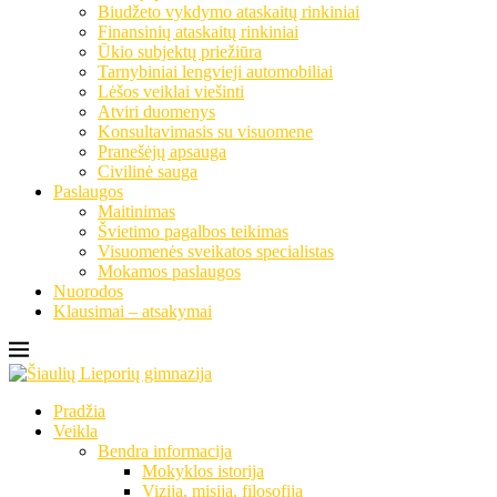
Biudžeto vykdymo ataskaitų rinkiniai
Finansinių ataskaitų rinkiniai
Ūkio subjektų priežiūra
Tarnybiniai lengvieji automobiliai
Lėšos veiklai viešinti
Atviri duomenys
Konsultavimasis su visuomene
Pranešėjų apsauga
Civilinė sauga
Paslaugos
Maitinimas
Švietimo pagalbos teikimas
Visuomenės sveikatos specialistas
Mokamos paslaugos
Nuorodos
Klausimai – atsakymai
Pradžia
Veikla
Bendra informacija
Mokyklos istorija
Vizija, misija, filosofija