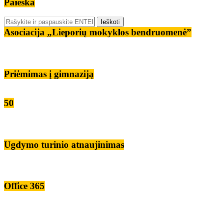
Paieška
Asociacija „Lieporių mokyklos bendruomenė”
Priėmimas į gimnaziją
50
Ugdymo turinio atnaujinimas
Office 365