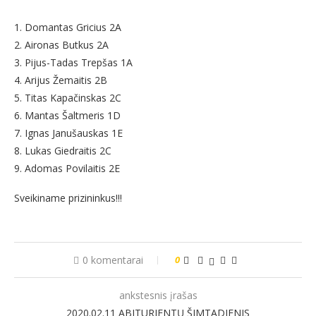
1. Domantas Gricius 2A
2. Aironas Butkus 2A
3. Pijus-Tadas Trepšas 1A
4. Arijus Žemaitis 2B
5. Titas Kapačinskas 2C
6. Mantas Šaltmeris 1D
7. Ignas Janušauskas 1E
8. Lukas Giedraitis 2C
9. Adomas Povilaitis 2E
Sveikiname prizininkus!!!
0 komentarai
0
ankstesnis įrašas
2020.02.11 ABITURIENTŲ ŠIMTADIENIS