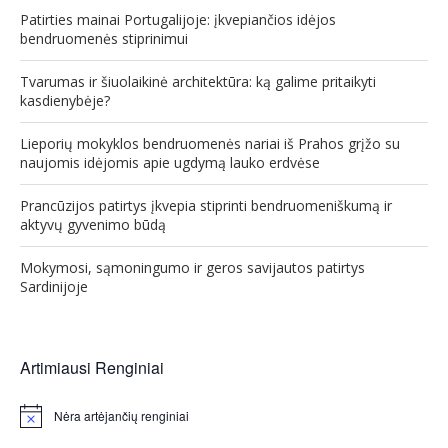
Patirties mainai Portugalijoje: įkvepiančios idėjos
bendruomenės stiprinimui
Tvarumas ir šiuolaikinė architektūra: ką galime pritaikyti
kasdienybėje?
Lieporių mokyklos bendruomenės nariai iš Prahos grįžo su
naujomis idėjomis apie ugdymą lauko erdvėse
Prancūzijos patirtys įkvepia stiprinti bendruomeniškumą ir
aktyvų gyvenimo būdą
Mokymosi, sąmoningumo ir geros savijautos patirtys
Sardinijoje
Artimiausi Renginiai
Nėra artėjančių renginiai
Notice