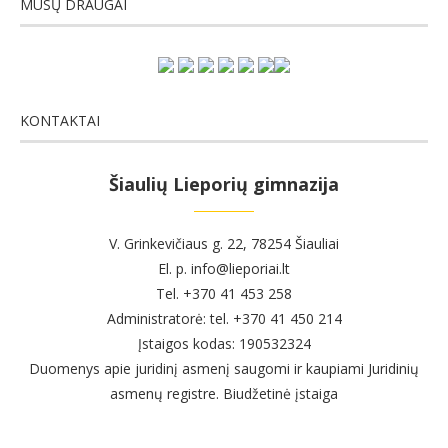
MŪSŲ DRAUGAI
KONTAKTAI
Šiaulių Lieporių gimnazija
V. Grinkevičiaus g. 22, 78254 Šiauliai
El. p. info@lieporiai.lt
Tel. +370 41 453 258
Administratorė: tel. +370 41 450 214
Įstaigos kodas: 190532324
Duomenys apie juridinį asmenį saugomi ir kaupiami Juridinių
asmenų registre. Biudžetinė įstaiga