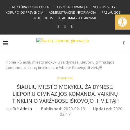
STRUKTŪRA IR KONTAKTAI
TEISINĖ INFORMACIJA
VEIKLOS SRITYS
KORUPCIJOS PREVENCIJA
ADMINISTRACINĖ INFORMACIJA
PASLAUGOS
Open
NUORODOS
KLAUSIMAI – ATSAKYMAI
Home
»
Šiaulių miesto mokyklų žaidynėse, Lieporių gimnazijos
komanda, vaikinų tinklinio varžybose iškovojo III vietą!!!
Pasiekimai
ŠIAULIŲ MIESTO MOKYKLŲ ŽAIDYNĖSE,
LIEPORIŲ GIMNAZIJOS KOMANDA, VAIKINŲ
TINKLINIO VARŽYBOSE IŠKOVOJO III VIETĄ!!!
sukūrė
Admin
Published:
2020-02-13
Updated:
2020-
02-17