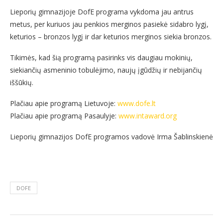
Lieporių gimnazijoje DofE programa vykdoma jau antrus
metus, per kuriuos jau penkios merginos pasiekė sidabro lygį,
keturios – bronzos lygį ir dar keturios merginos siekia bronzos.
Tikimės, kad šią programą pasirinks vis daugiau mokinių,
siekiančių asmeninio tobulėjimo, naujų įgūdžių ir nebijančių
iššūkių.
Plačiau apie programą Lietuvoje:
www.dofe.lt
Plačiau apie programą Pasaulyje:
www.intaward.org
Lieporių gimnazijos DofE programos vadovė Irma Šablinskienė
DOFE