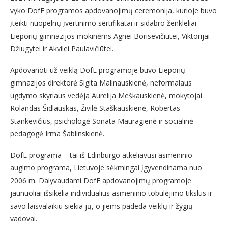
vyko DofE programos apdovanojimų ceremonija, kurioje buvo
įteikti nuopelnų įvertinimo sertifikatai ir sidabro ženkleliai
Lieporių gimnazijos mokinėms Agnei Borisevičiūtei, Viktorijai
Džiugytei ir Akvilei Paulavičiūtei.
Apdovanoti už veiklą DofE programoje buvo Lieporių
gimnazijos direktorė Sigita Malinauskienė, neformalaus
ugdymo skyriaus vedėja Aurelija Meškauskienė, mokytojai
Rolandas Šidlauskas, Živilė Staškauskienė, Robertas
Stankevičius, psichologė Sonata Mauragienė ir socialinė
pedagogė Irma Šablinskienė.
DofE programa – tai iš Edinburgo atkeliavusi asmeninio
augimo programa, Lietuvoje sėkmingai įgyvendinama nuo
2006 m. Dalyvaudami DofE apdovanojimų programoje
jaunuoliai išsikelia individualius asmeninio tobulėjimo tikslus ir
savo laisvalaikiu siekia jų, o jiems padeda veiklų ir žygių
vadovai.