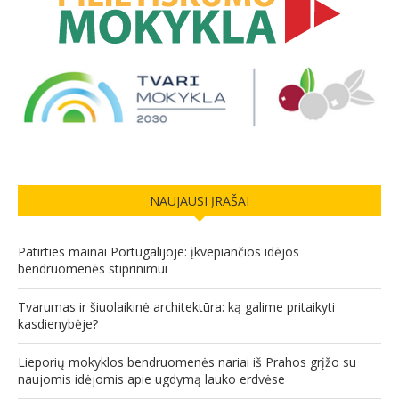
NAUJAUSI ĮRAŠAI
Patirties mainai Portugalijoje: įkvepiančios idėjos
bendruomenės stiprinimui
Tvarumas ir šiuolaikinė architektūra: ką galime pritaikyti
kasdienybėje?
Lieporių mokyklos bendruomenės nariai iš Prahos grįžo su
naujomis idėjomis apie ugdymą lauko erdvėse