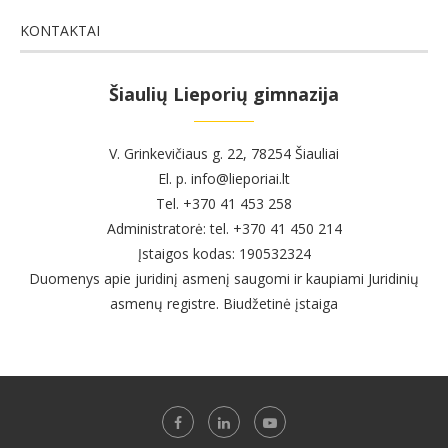
KONTAKTAI
Šiaulių Lieporių gimnazija
V. Grinkevičiaus g. 22, 78254 Šiauliai
El. p. info@lieporiai.lt
Tel. +370 41 453 258
Administratorė: tel. +370 41 450 214
Įstaigos kodas: 190532324
Duomenys apie juridinį asmenį saugomi ir kaupiami Juridinių
asmenų registre. Biudžetinė įstaiga