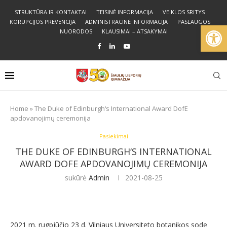
STRUKTŪRA IR KONTAKTAI
TEISINĖ INFORMACIJA
VEIKLOS SRITYS
KORUPCIJOS PREVENCIJA
ADMINISTRACINĖ INFORMACIJA
PASLAUGOS
Open
NUORODOS
KLAUSIMAI – ATSAKYMAI
Home
»
The Duke of Edinburgh‘s International Award DofE
apdovanojimų ceremonija
Pasiekimai
THE DUKE OF EDINBURGH‘S INTERNATIONAL
AWARD DOFE APDOVANOJIMŲ CEREMONIJA
sukūrė
Admin
2021-08-25
2021 m. rugpjūčio 23 d. Vilniaus Universiteto botanikos sode