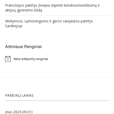
Prancūzijos patirtys įkvepia stiprinti bendruomeniškumą ir
aktyvų gyvenimo būdą
Mokymosi, sąmoningumo ir geros savijautos patirtys
Sardinijoje
Artimiausi Renginiai
Nėra artėjančių renginiai
Notice
PAMOKŲ LAIKAS
(nuo 2023-09-01)