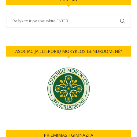
ASOCIACIJA „LIEPORIŲ MOKYKLOS BENDRUOMENĖ”
PRIĖMIMAS Į GIMNAZIJĄ