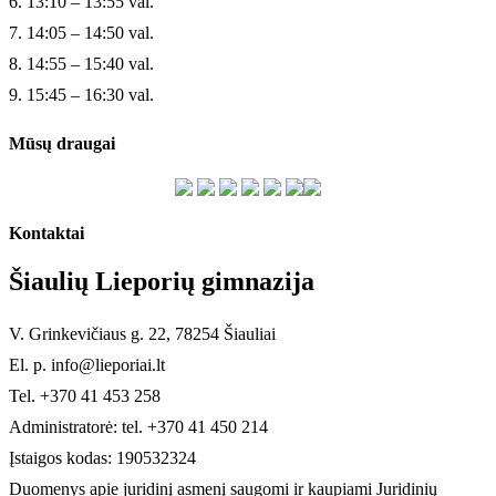
6. 13:10 – 13:55 val.
7. 14:05 – 14:50 val.
8. 14:55 – 15:40 val.
9. 15:45 – 16:30 val.
Mūsų draugai
Kontaktai
Šiaulių Lieporių gimnazija
V. Grinkevičiaus g. 22, 78254 Šiauliai
El. p. info@lieporiai.lt
Tel. +370 41 453 258
Administratorė: tel. +370 41 450 214
Įstaigos kodas: 190532324
Duomenys apie juridinį asmenį saugomi ir kaupiami Juridinių