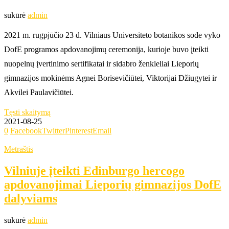
sukūrė
admin
2021 m. rugpjūčio 23 d. Vilniaus Universiteto botanikos sode vyko
DofE programos apdovanojimų ceremonija, kurioje buvo įteikti
nuopelnų įvertinimo sertifikatai ir sidabro ženkleliai Lieporių
gimnazijos mokinėms Agnei Borisevičiūtei, Viktorijai Džiugytei ir
Akvilei Paulavičiūtei.
Tęsti skaitymą
2021-08-25
0
Facebook
Twitter
Pinterest
Email
Metraštis
Vilniuje įteikti Edinburgo hercogo
apdovanojimai Lieporių gimnazijos DofE
dalyviams
sukūrė
admin