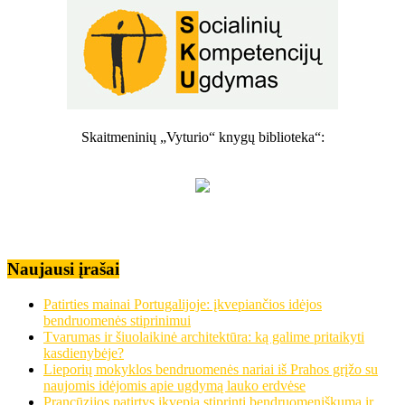
Skaitmeninių „Vyturio“ knygų biblioteka“:
Naujausi įrašai
Patirties mainai Portugalijoje: įkvepiančios idėjos
bendruomenės stiprinimui
Tvarumas ir šiuolaikinė architektūra: ką galime pritaikyti
kasdienybėje?
Lieporių mokyklos bendruomenės nariai iš Prahos grįžo su
naujomis idėjomis apie ugdymą lauko erdvėse
Prancūzijos patirtys įkvepia stiprinti bendruomeniškumą ir