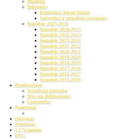
Muziejus
Biblioteka
Bibliotekos knygų fondas
Vadovėliai ir metodinės priemonės
Spaudoje 2025-2026
Spaudoje 2024-2025
Spaudoje 2022-2023
Spaudoje 2023-2024
Spaudoje 2021-2022
Spaudoje 2020-2021
Spaudoje 2019-2020
Spaudoje 2018-2019
Spaudoje 2017-2018
Spaudoje 2016-2017
Spaudoje 2015-2016
Bendruomenė
Socialiniai partneriai
Mes jais didžiuojamės
Lieporiečiai
Pasiekimai
Dienynas
Priėmimas
1.2 % parama
ENG