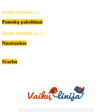
Pagalba mokiniams >>>
Pamokų pakeitimai
Pamokų pakeitimai čia >>>
Nuotraukos
Svarbu