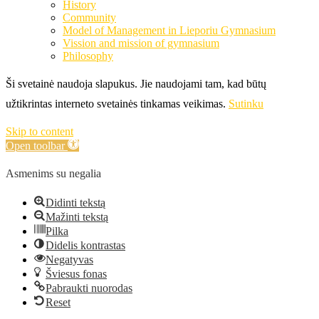
History
Community
Model of Management in Lieporiu Gymnasium
Vission and mission of gymnasium
Philosophy
Ši svetainė naudoja slapukus. Jie naudojami tam, kad būtų
užtikrintas interneto svetainės tinkamas veikimas.
Sutinku
Skip to content
Open toolbar
Asmenims su negalia
Didinti tekstą
Mažinti tekstą
Pilka
Didelis kontrastas
Negatyvas
Šviesus fonas
Pabraukti nuorodas
Reset