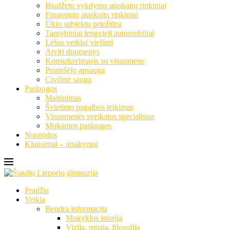
Biudžeto vykdymo ataskaitų rinkiniai
Finansinių ataskaitų rinkiniai
Ūkio subjektų priežiūra
Tarnybiniai lengvieji automobiliai
Lėšos veiklai viešinti
Atviri duomenys
Konsultavimasis su visuomene
Pranešėjų apsauga
Civilinė sauga
Paslaugos
Maitinimas
Švietimo pagalbos teikimas
Visuomenės sveikatos specialistas
Mokamos paslaugos
Nuorodos
Klausimai – atsakymai
Pradžia
Veikla
Bendra informacija
Mokyklos istorija
Vizija, misija, filosofija