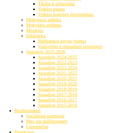
Tikslai ir uždaviniai
Veiklos planas
Veiklos kokybės įsivertinimas
Mokymosi aplinka
Mokyklos atributai
Muziejus
Biblioteka
Bibliotekos knygų fondas
Vadovėliai ir metodinės priemonės
Spaudoje 2025-2026
Spaudoje 2024-2025
Spaudoje 2022-2023
Spaudoje 2023-2024
Spaudoje 2021-2022
Spaudoje 2020-2021
Spaudoje 2019-2020
Spaudoje 2018-2019
Spaudoje 2017-2018
Spaudoje 2016-2017
Spaudoje 2015-2016
Bendruomenė
Socialiniai partneriai
Mes jais didžiuojamės
Lieporiečiai
Pasiekimai