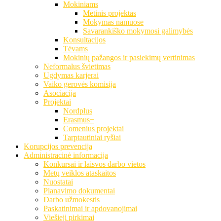
Mokiniams
Metinis projektas
Mokymas namuose
Savarankiško mokymosi galimybės
Konsultacijos
Tėvams
Mokinių pažangos ir pasiekimų vertinimas
Neformalus švietimas
Ugdymas karjerai
Vaiko gerovės komisija
Asociacija
Projektai
Nordplus
Erasmus+
Comenius projektai
Tarptautiniai ryšiai
Korupcijos prevencija
Administracinė informacija
Konkursai ir laisvos darbo vietos
Metų veiklos ataskaitos
Nuostatai
Planavimo dokumentai
Darbo užmokestis
Paskatinimai ir apdovanojimai
Viešieji pirkimai