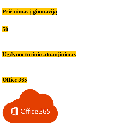
Priėmimas į gimnaziją
50
Ugdymo turinio atnaujinimas
Office 365