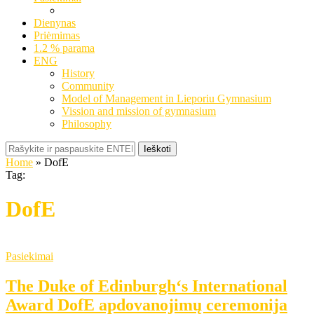
Dienynas
Priėmimas
1.2 % parama
ENG
History
Community
Model of Management in Lieporiu Gymnasium
Vission and mission of gymnasium
Philosophy
Ieškoti
Home
»
DofE
Tag:
DofE
Pasiekimai
The Duke of Edinburgh‘s International
Award DofE apdovanojimų ceremonija