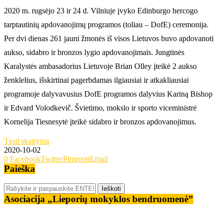
2020 m. rugsėjo 23 ir 24 d. Vilniuje įvyko Edinburgo hercogo
tarptautinių apdovanojimų programos (toliau – DofE) ceremonija.
Per dvi dienas 261 jauni žmonės iš visos Lietuvos buvo apdovanoti
aukso, sidabro ir bronzos lygio apdovanojimais. Jungtinės
Karalystės ambasadorius Lietuvoje Brian Olley įteikė 2 aukso
ženklelius, išskirtinai pagerbdamas ilgiausiai ir atkakliausiai
programoje dalyvavusius DofE programos dalyvius Kariną Bishop
ir Edvard Volodkevič. Švietimo, mokslo ir sporto viceministrė
Kornelija Tiesnesytė įteikė sidabro ir bronzos apdovanojimus.
Tęsti skaitymą
2020-10-02
0
Facebook
Twitter
Pinterest
Email
Paieška
Asociacija „Lieporių mokyklos bendruomenė”