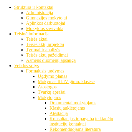
Struktūra ir kontaktai
Administracija
Gimnazijos mokytojai
Aplinkos darbuotojai
Mokyklos savivalda
Teisinė informacija
Teisės aktai
Teisės aktų projektai
Tyrimai ir analizės
Teisės aktų pažeidimai
Asmens duomenų apsauga
Veiklos sritys
Formalusis ugdymas
Ugdymo planas
Mokymas III-IV gimn. klasėse
Atostogos
Tvarkų aprašai
Mokytojams
Dokumentai mokytojams
Klasių auklėtojams
Atestacija
Konsultacijas ir pagalbą teikiančių
institucijų kontaktai
Rekomenduojama literatūra