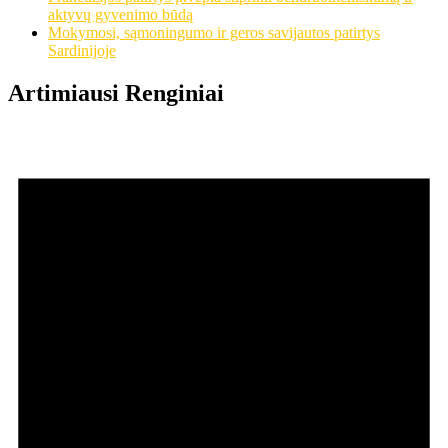
aktyvų gyvenimo būdą
Mokymosi, sąmoningumo ir geros savijautos patirtys
Sardinijoje
Artimiausi Renginiai