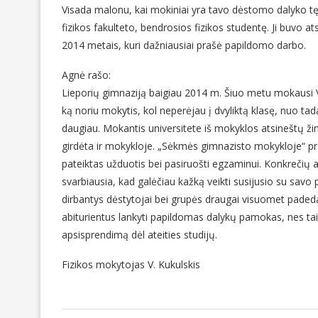
Visada malonu, kai mokiniai yra tavo dėstomo dalyko tęs
fizikos fakulteto, bendrosios fizikos studentę. Ji buvo
2014 metais, kuri dažniausiai prašė papildomo darbo.
Agnė rašo:
Lieporių gimnaziją baigiau 2014 m. Šiuo metu mokausi Vil
ką noriu mokytis, kol neperėjau į dvyliktą klasę, nuo ta
daugiau. Mokantis universitete iš mokyklos atsineštų ži
girdėta ir mokykloje. „Sėkmės gimnazisto mokykloje“ pral
pateiktas užduotis bei pasiruošti egzaminui. Konkrečių at
svarbiausia, kad galėčiau kažką veikti susijusio su savo 
dirbantys dėstytojai bei grupės draugai visuomet padeda
abiturientus lankyti papildomas dalykų pamokas, nes tai
apsisprendimą dėl ateities studijų.
Fizikos mokytojas V. Kukulskis