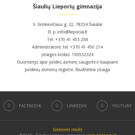
Šiaulių Lieporių gimnazija
V. Grinkevičiaus g. 22, 78254 Šiauliai
El. p. info@lieporiai.lt
Tel. +370 41 453 258
Administratorė: tel. +370 41 450 214
Įstaigos kodas: 190532324
Duomenys apie juridinį asmenį saugomi ir kaupiami
Juridinių asmenų registre. Biudžetinė įstaiga
FACEBOOK
LINKEDIN
YOUTUBE
Svetainės medis