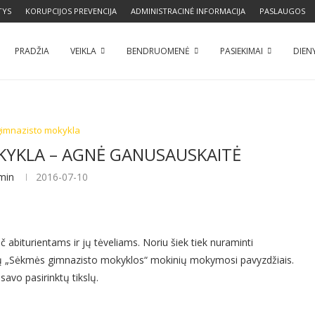
TYS
KORUPCIJOS PREVENCIJA
ADMINISTRACINĖ INFORMACIJA
PASLAUGOS
PRADŽIA
VEIKLA
BENDRUOMENĖ
PASIEKIMAI
DIEN
imnazisto mokykla
KYKLA – AGNĖ GANUSAUSKAITĖ
min
2016-07-10
biturientams ir jų tėveliams. Noriu šiek tiek nuraminti
metų „Sėkmės gimnazisto mokyklos“ mokinių mokymosi pavyzdžiais.
 savo pasirinktų tikslų.