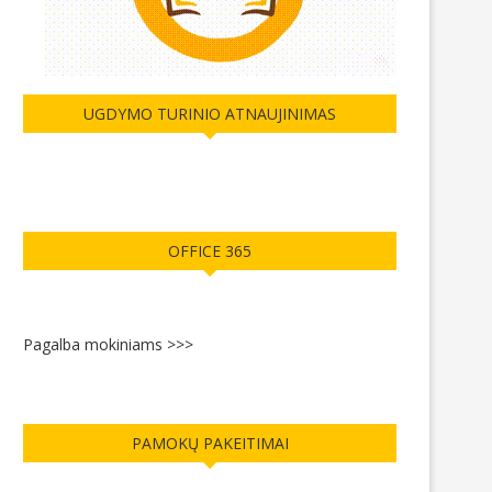
UGDYMO TURINIO ATNAUJINIMAS
OFFICE 365
Pagalba mokiniams >>>
PAMOKŲ PAKEITIMAI