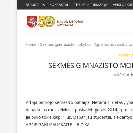
STRUKTŪRA IR KONTAKTAI
TEISINĖ INFORMACIJA
VEIKLOS SRI
Home
»
Sėkmės gimnazisto mokykla – Agnė Ganusauskaitė
Sėkmės g
SĖKMĖS GIMNAZISTO MO
sukūrė
Ad
Artėja pirmojo semestro pabaiga. Neramus metas , ypač a
dabartinius moksleivius ir paskatinti gerais 2014-jų 
Jie buvo tokie kaip ir jūs. Dabar jau studentai, siekiantys
AGNĖ GANUSAUSKAITĖ – FIZIKA