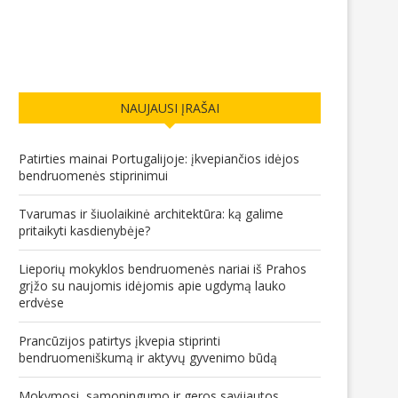
NAUJAUSI ĮRAŠAI
Patirties mainai Portugalijoje: įkvepiančios idėjos
bendruomenės stiprinimui
Tvarumas ir šiuolaikinė architektūra: ką galime
pritaikyti kasdienybėje?
Lieporių mokyklos bendruomenės nariai iš Prahos
grįžo su naujomis idėjomis apie ugdymą lauko
erdvėse
Prancūzijos patirtys įkvepia stiprinti
bendruomeniškumą ir aktyvų gyvenimo būdą
Mokymosi, sąmoningumo ir geros savijautos