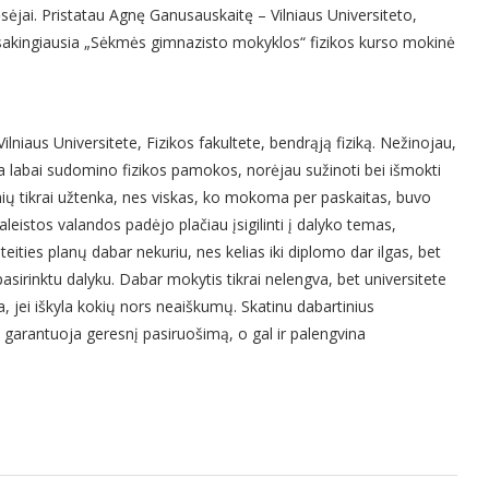
ėjai. Pristatau Agnę Ganusauskaitę – Vilniaus Universiteto,
 atsakingiausia „Sėkmės gimnazisto mokyklos“ fizikos kurso mokinė
niaus Universitete, Fizikos fakultete, bendrąją fiziką. Nežinojau,
da labai sudomino fizikos pamokos, norėjau sužinoti bei išmokti
nių tikrai užtenka, nes viskas, ko mokoma per paskaitas, buvo
eistos valandos padėjo plačiau įsigilinti į dalyko temas,
eities planų dabar nekuriu, nes kelias iki diplomo dar ilgas, bet
pasirinktu dalyku. Dabar mokytis tikrai nelengva, bet universitete
, jei iškyla kokių nors neaiškumų. Skatinu dabartinius
 garantuoja geresnį pasiruošimą, o gal ir palengvina