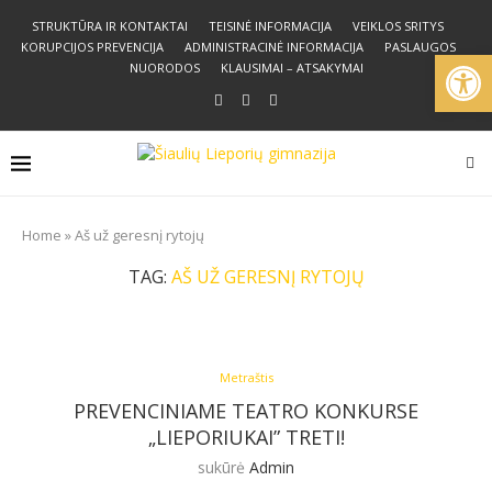
STRUKTŪRA IR KONTAKTAI
TEISINĖ INFORMACIJA
VEIKLOS SRITYS
KORUPCIJOS PREVENCIJA
ADMINISTRACINĖ INFORMACIJA
PASLAUGOS
Open
NUORODOS
KLAUSIMAI – ATSAKYMAI
Home
»
Aš už geresnį rytojų
TAG:
AŠ UŽ GERESNĮ RYTOJŲ
Metraštis
PREVENCINIAME TEATRO KONKURSE
„LIEPORIUKAI” TRETI!
sukūrė
Admin