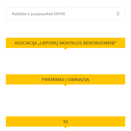
ASOCIACIJA „LIEPORIŲ MOKYKLOS BENDRUOMENĖ”
PRIĖMIMAS Į GIMNAZIJĄ
50