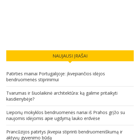
NAUJAUSI ĮRAŠAI
Patirties mainai Portugalijoje: įkvepiančios idėjos
bendruomenės stiprinimui
Tvarumas ir šiuolaikinė architektūra: ką galime pritaikyti
kasdienybėje?
Lieporių mokyklos bendruomenės nariai iš Prahos grįžo su
naujomis idėjomis apie ugdymą lauko erdvėse
Prancūzijos patirtys įkvepia stiprinti bendruomeniškumą ir
aktyvų gyvenimo būdą