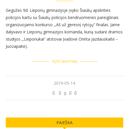
Gegužės 9d. Lieporių gimnazijoje įvyko Šiaulių apskrities
policijos kartu su Šiaulių policijos bendruomenės pareigūnais
organizuojamo konkurso ,,Aš už geresnį rytojų“ finalas. Jame
dalyvavo ir Lieporių gimnazijos komanda, kurią sudarė dramos
studijos ,,Lieporiukai“ atstovai (vadovė Orinta Jazdauskaitė –
Juozapaitė).
TĘSTI SKAITYMĄ
2019-05-14
PAIEŠKA