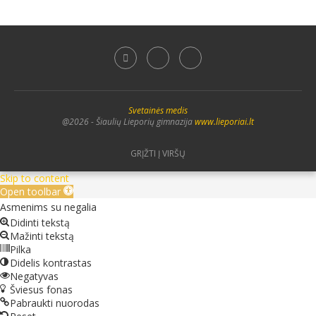
Svetainės medis
@2026 - Šiaulių Lieporių gimnazija
www.lieporiai.lt
GRĮŽTI Į VIRŠŲ
Skip to content
Open toolbar
Asmenims su negalia
Didinti tekstą
Mažinti tekstą
Pilka
Didelis kontrastas
Negatyvas
Šviesus fonas
Pabraukti nuorodas