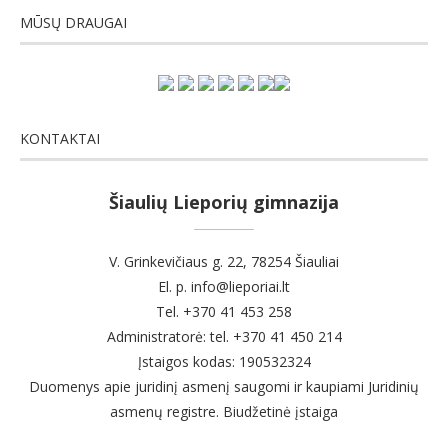
MŪSŲ DRAUGAI
KONTAKTAI
Šiaulių Lieporių gimnazija
V. Grinkevičiaus g. 22, 78254 Šiauliai
El. p. info@lieporiai.lt
Tel. +370 41 453 258
Administratorė: tel. +370 41 450 214
Įstaigos kodas: 190532324
Duomenys apie juridinį asmenį saugomi ir kaupiami Juridinių
asmenų registre. Biudžetinė įstaiga