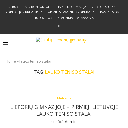
STRUKTŪRA IR KONTAKTAI
TEISINĖ INFORMACIJA
VEIKLOS SRITYS
KORUPCIJOS PREVENCIJA
ADMINISTRACINĖ INFORMACIJA
PASLAUGOS
NUORODOS
KLAUSIMAI – ATSAKYMAI
Home
»
lauko teniso stalai
TAG:
LAUKO TENISO STALAI
Metraštis
LIEPORIŲ GIMNAZIJOJE – PIRMIEJI LIETUVOJE
LAUKO TENISO STALAI
sukūrė
Admin