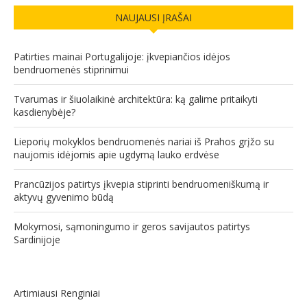
NAUJAUSI ĮRAŠAI
Patirties mainai Portugalijoje: įkvepiančios idėjos
bendruomenės stiprinimui
Tvarumas ir šiuolaikinė architektūra: ką galime pritaikyti
kasdienybėje?
Lieporių mokyklos bendruomenės nariai iš Prahos grįžo su
naujomis idėjomis apie ugdymą lauko erdvėse
Prancūzijos patirtys įkvepia stiprinti bendruomeniškumą ir
aktyvų gyvenimo būdą
Mokymosi, sąmoningumo ir geros savijautos patirtys
Sardinijoje
Artimiausi Renginiai