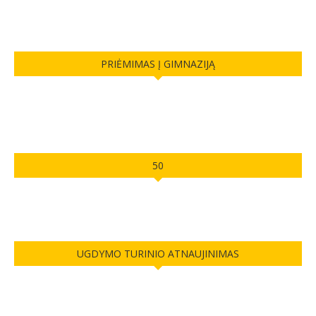
PRIĖMIMAS Į GIMNAZIJĄ
50
UGDYMO TURINIO ATNAUJINIMAS