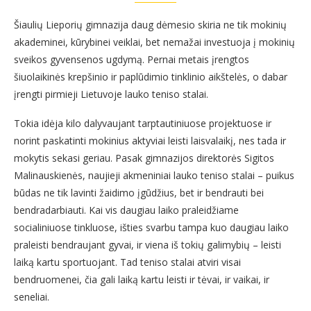
Šiaulių Lieporių gimnazija daug dėmesio skiria ne tik mokinių
akademinei, kūrybinei veiklai, bet nemažai investuoja į mokinių
sveikos gyvensenos ugdymą. Pernai metais įrengtos
šiuolaikinės krepšinio ir paplūdimio tinklinio aikštelės, o dabar
įrengti pirmieji Lietuvoje lauko teniso stalai.
Tokia idėja kilo dalyvaujant tarptautiniuose projektuose ir
norint paskatinti mokinius aktyviai leisti laisvalaikį, nes tada ir
mokytis sekasi geriau. Pasak gimnazijos direktorės Sigitos
Malinauskienės, naujieji akmeniniai lauko teniso stalai – puikus
būdas ne tik lavinti žaidimo įgūdžius, bet ir bendrauti bei
bendradarbiauti. Kai vis daugiau laiko praleidžiame
socialiniuose tinkluose, išties svarbu tampa kuo daugiau laiko
praleisti bendraujant gyvai, ir viena iš tokių galimybių – leisti
laiką kartu sportuojant. Tad teniso stalai atviri visai
bendruomenei, čia gali laiką kartu leisti ir tėvai, ir vaikai, ir
seneliai.