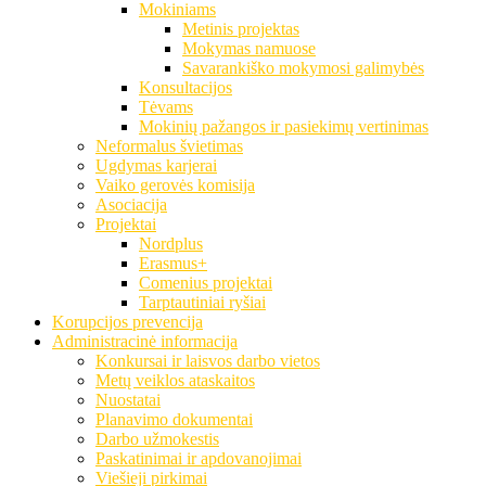
Mokiniams
Metinis projektas
Mokymas namuose
Savarankiško mokymosi galimybės
Konsultacijos
Tėvams
Mokinių pažangos ir pasiekimų vertinimas
Neformalus švietimas
Ugdymas karjerai
Vaiko gerovės komisija
Asociacija
Projektai
Nordplus
Erasmus+
Comenius projektai
Tarptautiniai ryšiai
Korupcijos prevencija
Administracinė informacija
Konkursai ir laisvos darbo vietos
Metų veiklos ataskaitos
Nuostatai
Planavimo dokumentai
Darbo užmokestis
Paskatinimai ir apdovanojimai
Viešieji pirkimai