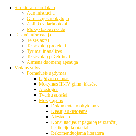
Struktūra ir kontaktai
Administracija
Gimnazijos mokytojai
Aplinkos darbuotojai
Mokyklos savivalda
Teisinė informacija
Teisės aktai
Teisės aktų projektai
Tyrimai ir analizės
Teisės aktų pažeidimai
Asmens duomenų apsauga
Veiklos sritys
Formalusis ugdymas
Ugdymo planas
Mokymas III-IV gimn. klasėse
Atostogos
Tvarkų aprašai
Mokytojams
Dokumentai mokytojams
Klasių auklėtojams
Atestacija
Konsultacijas ir pagalbą teikiančių
institucijų kontaktai
Rekomenduojama literatūra