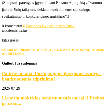
(Straipsnis parengtas įgyvendinant Erasmus+ projektą „Tvarumo
įtaka ir žinių taikymas siekiant bendruomenės sąmoningo
sveikatinimo ir konkurencingo amžėjimo“.)
0 komentarai
0
Facebook
Twitter
Pinterest
Email
ankstesnis įrašas
kitas įrašas
SVARBI INFORMACIJA BŪSIMŲJŲ GIMNAZIJOS MOKINIŲ TĖVAMS
(GLOBĖJAMS)
Galbūt Jus sudomins
Patirties mainai Portugalijoje: įkvepiančios idėjos
bendruomenės stiprinimui
2026-07-29
Lieporių mokyklos bendruomenės nariai iš Prahos
grįžo su...