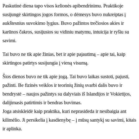
Paskutinė diena tapo visos kelionės apibendrinimu. Praktikoje
susijungė skirtingos jogos formos, o dėmesys buvo nukreiptas į
aukštesnius suvokimo lygius. Buvo pažintos trečiosios akies ir
karūnos čakros, susijusios su vidiniu matymu, intuicija ir ryšiu su
savimi.
Tai buvo ne tik apie žinias, bet ir apie pajautimą – apie tai, kaip
skirtingos patirtys susijungia į vieną visumą.
Šios dienos buvo ne tik apie jogą. Tai buvo laikas sustoti, pajusti,
pažinti. Be fizinės veiklos ir teorinių žinių svarbi dalis buvo ir
bendrystė – naujos pažintys su dalyviais iš Islandijos ir Vokietijos,
dalijimasis patirtimis ir bendras buvimas.
Joga atsiskleidė kaip praktika, kuri neprasideda ir nesibaigia ant
kilimėlio. Ji persikelia į kasdienybę – į mūsų santykį su savimi, kitais
ir aplinka.