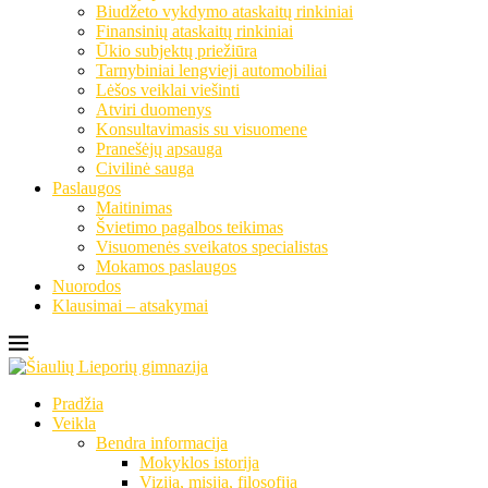
Biudžeto vykdymo ataskaitų rinkiniai
Finansinių ataskaitų rinkiniai
Ūkio subjektų priežiūra
Tarnybiniai lengvieji automobiliai
Lėšos veiklai viešinti
Atviri duomenys
Konsultavimasis su visuomene
Pranešėjų apsauga
Civilinė sauga
Paslaugos
Maitinimas
Švietimo pagalbos teikimas
Visuomenės sveikatos specialistas
Mokamos paslaugos
Nuorodos
Klausimai – atsakymai
Pradžia
Veikla
Bendra informacija
Mokyklos istorija
Vizija, misija, filosofija