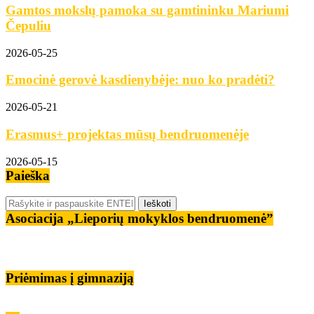
Gamtos mokslų pamoka su gamtininku Mariumi
Čepuliu
2026-05-25
Emocinė gerovė kasdienybėje: nuo ko pradėti?
2026-05-21
Erasmus+ projektas mūsų bendruomenėje
2026-05-15
Paieška
Asociacija „Lieporių mokyklos bendruomenė”
Priėmimas į gimnaziją