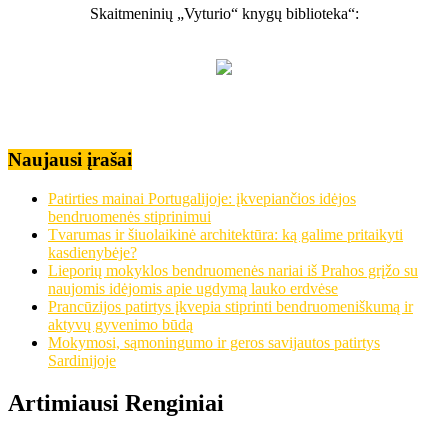
Skaitmeninių „Vyturio“ knygų biblioteka“:
Naujausi įrašai
Patirties mainai Portugalijoje: įkvepiančios idėjos
bendruomenės stiprinimui
Tvarumas ir šiuolaikinė architektūra: ką galime pritaikyti
kasdienybėje?
Lieporių mokyklos bendruomenės nariai iš Prahos grįžo su
naujomis idėjomis apie ugdymą lauko erdvėse
Prancūzijos patirtys įkvepia stiprinti bendruomeniškumą ir
aktyvų gyvenimo būdą
Mokymosi, sąmoningumo ir geros savijautos patirtys
Sardinijoje
Artimiausi Renginiai