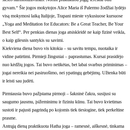
gyvam.“ Šie jogos mokytojos Alice Maria iš Palermo žodžiai lydėjo
visą mokymosi laiką Italijoje, Trapani mieste vykusiuose kursuose
„Yoga and Meditation for Educators: Be a Great Teacher, Be Your
Best Self“. Per penkias dienas joga atsiskleidė ne kaip fizinė veikla,
o kaip gilesnis santykis su savimi.
Kiekviena diena buvo vis kitokia – su savitu tempu, nuotaika ir
vidine patirtimi. Pirmieji žingsniai – paprastumas. Kursai prasidėjo
nuo kėdžių jogos. Tai buvo netikėtas, bet labai svarbus priminimas –
jogai nereikia nei pasiruošimo, nei ypatingų gebėjimų. Užtenka būti
ir leisti sau judėti.
Pirmiausia buvo pažįstama pirmoji – šakninė čakra, susijusi su
saugumo jausmu, įsižeminimu ir fiziniu kūnu. Tai buvo kvietimas
sustoti ir pajusti pagrindą po kojomis tiek tiesiogine, tiek perkeltine
prasme.
Antrąją dieną praktikuota Hatha joga – ramesnė, aiškesnė, tinkama