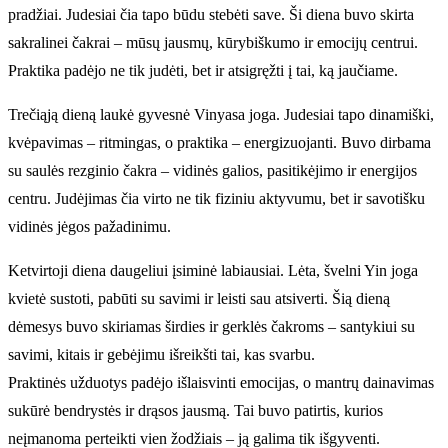
pradžiai. Judesiai čia tapo būdu stebėti save. Ši diena buvo skirta
sakralinei čakrai – mūsų jausmų, kūrybiškumo ir emocijų centrui.
Praktika padėjo ne tik judėti, bet ir atsigręžti į tai, ką jaučiame.
Trečiąją dieną laukė gyvesnė Vinyasa joga. Judesiai tapo dinamiški,
kvėpavimas – ritmingas, o praktika – energizuojanti. Buvo dirbama
su saulės rezginio čakra – vidinės galios, pasitikėjimo ir energijos
centru. Judėjimas čia virto ne tik fiziniu aktyvumu, bet ir savotišku
vidinės jėgos pažadinimu.
Ketvirtoji diena daugeliui įsiminė labiausiai. Lėta, švelni Yin joga
kvietė sustoti, pabūti su savimi ir leisti sau atsiverti. Šią dieną
dėmesys buvo skiriamas širdies ir gerklės čakroms – santykiui su
savimi, kitais ir gebėjimu išreikšti tai, kas svarbu.
Praktinės užduotys padėjo išlaisvinti emocijas, o mantrų dainavimas
sukūrė bendrystės ir drąsos jausmą. Tai buvo patirtis, kurios
neįmanoma perteikti vien žodžiais – ją galima tik išgyventi.