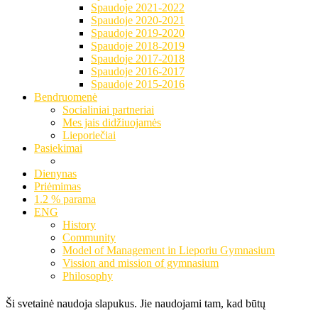
Spaudoje 2021-2022
Spaudoje 2020-2021
Spaudoje 2019-2020
Spaudoje 2018-2019
Spaudoje 2017-2018
Spaudoje 2016-2017
Spaudoje 2015-2016
Bendruomenė
Socialiniai partneriai
Mes jais didžiuojamės
Lieporiečiai
Pasiekimai
Dienynas
Priėmimas
1.2 % parama
ENG
History
Community
Model of Management in Lieporiu Gymnasium
Vission and mission of gymnasium
Philosophy
Ši svetainė naudoja slapukus. Jie naudojami tam, kad būtų