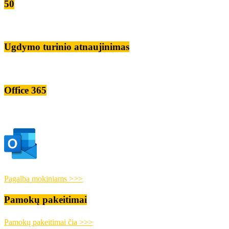
50
Ugdymo turinio atnaujinimas
Office 365
Pagalba mokiniams >>>
Pamokų pakeitimai
Pamokų pakeitimai čia >>>