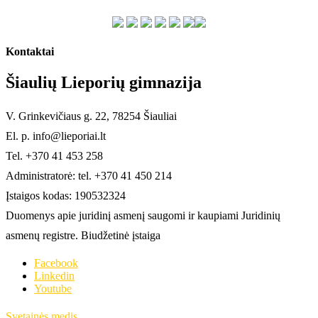
Kontaktai
Šiaulių Lieporių gimnazija
V. Grinkevičiaus g. 22, 78254 Šiauliai
El. p. info@lieporiai.lt
Tel. +370 41 453 258
Administratorė: tel. +370 41 450 214
Įstaigos kodas: 190532324
Duomenys apie juridinį asmenį saugomi ir kaupiami Juridinių
asmenų registre. Biudžetinė įstaiga
Facebook
Linkedin
Youtube
Svetainės medis