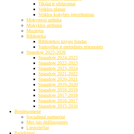
Tikslai ir uždaviniai
Veiklos planas
Veiklos kokybės įsivertinimas
Mokymosi aplinka
Mokyklos atributai
Muziejus
Biblioteka
Bibliotekos knygų fondas
Vadovėliai ir metodinės priemonės
Spaudoje 2025-2026
Spaudoje 2024-2025
Spaudoje 2022-2023
Spaudoje 2023-2024
Spaudoje 2021-2022
Spaudoje 2020-2021
Spaudoje 2019-2020
Spaudoje 2018-2019
Spaudoje 2017-2018
Spaudoje 2016-2017
Spaudoje 2015-2016
Bendruomenė
Socialiniai partneriai
Mes jais didžiuojamės
Lieporiečiai
Pasiekimai