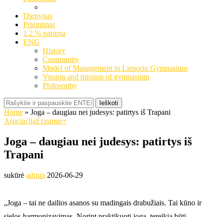
Dienynas
Priėmimas
1.2 % parama
ENG
History
Community
Model of Management in Lieporiu Gymnasium
Vission and mission of gymnasium
Philosophy
Ieškoti
Home
»
Joga – daugiau nei judesys: patirtys iš Trapani
Asociacija
Erasmus+
Joga – daugiau nei judesys: patirtys iš
Trapani
sukūrė
admin
2026-06-29
„Joga – tai ne dailios asanos su madingais drabužiais. Tai kūno ir
sielos harmonizavimas. Norint praktikuoti jogą, tereikia būti