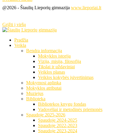
@2026 - Šiaulių Lieporių gimnazija
www.lieporiai.lt
Grįžti į viršų
Pradžia
Veikla
Bendra informacija
Mokyklos istorija
Vizija, misija, filosofija
Tikslai ir uždaviniai
Veiklos planas
Veiklos kokybės įsivertinimas
Mokymosi aplinka
Mokyklos atributai
Muziejus
Biblioteka
Bibliotekos knygų fondas
Vadovėliai ir metodinės priemonės
Spaudoje 2025-2026
Spaudoje 2024-2025
Spaudoje 2022-2023
Spaudoje 2023-2024