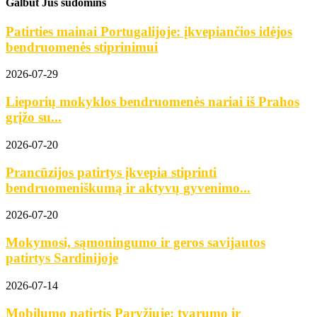
Galbūt Jus sudomins
Patirties mainai Portugalijoje: įkvepiančios idėjos
bendruomenės stiprinimui
2026-07-29
Lieporių mokyklos bendruomenės nariai iš Prahos
grįžo su...
2026-07-20
Prancūzijos patirtys įkvepia stiprinti
bendruomeniškumą ir aktyvų gyvenimo...
2026-07-20
Mokymosi, sąmoningumo ir geros savijautos
patirtys Sardinijoje
2026-07-14
Mobilumo patirtis Paryžiuje: tvarumo ir