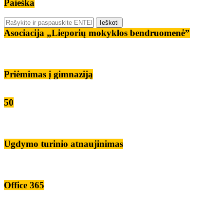
Paieška
Asociacija „Lieporių mokyklos bendruomenė”
Priėmimas į gimnaziją
50
Ugdymo turinio atnaujinimas
Office 365