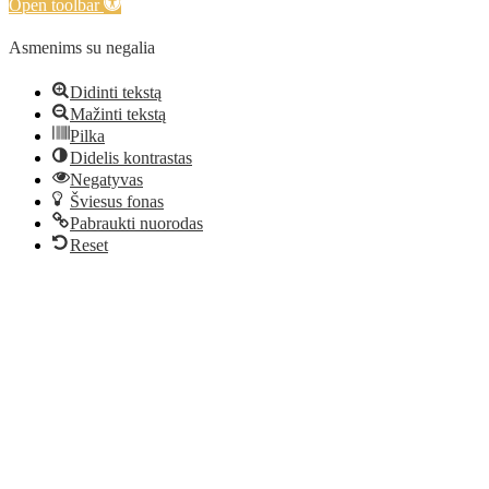
Open toolbar
Asmenims su negalia
Didinti tekstą
Mažinti tekstą
Pilka
Didelis kontrastas
Negatyvas
Šviesus fonas
Pabraukti nuorodas
Reset