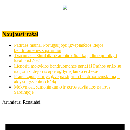
Naujausi įrašai
Patirties mainai Portugalijoje: įkvepiančios idėjos
bendruomenės stiprinimui
Tvarumas ir šiuolaikinė architektūra: ką galime pritaikyti
kasdienybėje?
Lieporių mokyklos bendruomenės nariai iš Prahos grįžo su
naujomis idėjomis apie ugdymą lauko erdvėse
Prancūzijos patirtys įkvepia stiprinti bendruomeniškumą ir
aktyvų gyvenimo būdą
Mokymosi, sąmoningumo ir geros savijautos patirtys
Sardinijoje
Artimiausi Renginiai