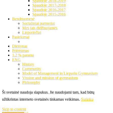
Spaudoje 2018-2019
Spaudoje 2017-2018
Spaudoje 2016-2017
Spaudoje 2015-2016
Bendruomenė
Socialiniai partneriai
Mes jais didžiuojamės
Lieporiečiai
Pasiekimai
Dienynas
Priėmimas
1.2 % parama
ENG
History
Community
Model of Management in Lieporiu Gymnasium
Vission and mission of gymnasium
Philosophy
Ši svetainė naudoja slapukus. Jie naudojami tam, kad būtų
užtikrintas interneto svetainės tinkamas veikimas.
Sutinku
Skip to content