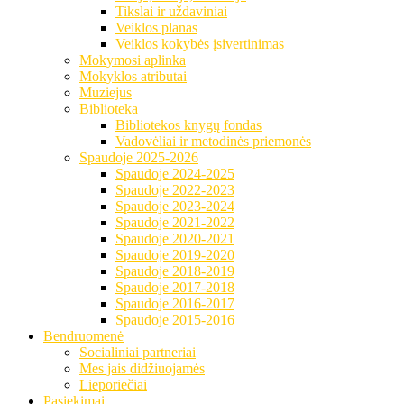
Tikslai ir uždaviniai
Veiklos planas
Veiklos kokybės įsivertinimas
Mokymosi aplinka
Mokyklos atributai
Muziejus
Biblioteka
Bibliotekos knygų fondas
Vadovėliai ir metodinės priemonės
Spaudoje 2025-2026
Spaudoje 2024-2025
Spaudoje 2022-2023
Spaudoje 2023-2024
Spaudoje 2021-2022
Spaudoje 2020-2021
Spaudoje 2019-2020
Spaudoje 2018-2019
Spaudoje 2017-2018
Spaudoje 2016-2017
Spaudoje 2015-2016
Bendruomenė
Socialiniai partneriai
Mes jais didžiuojamės
Lieporiečiai
Pasiekimai