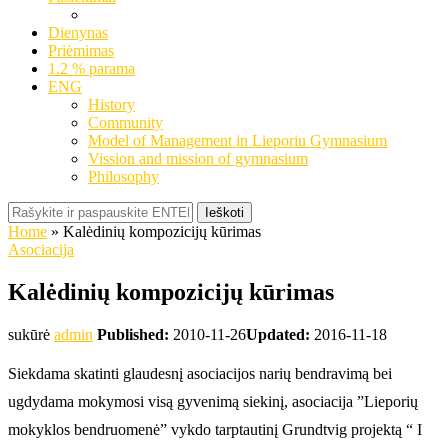
Dienynas
Priėmimas
1.2 % parama
ENG
History
Community
Model of Management in Lieporiu Gymnasium
Vission and mission of gymnasium
Philosophy
Ieškoti
Home
»
Kalėdinių kompozicijų kūrimas
Asociacija
Kalėdinių kompozicijų kūrimas
sukūrė
admin
Published:
2010-11-26
Updated:
2016-11-18
Siekdama skatinti glaudesnį asociacijos narių bendravimą bei
ugdydama mokymosi visą gyvenimą siekinį, asociacija ”Lieporių
mokyklos bendruomenė” vykdo tarptautinį Grundtvig projektą “ I