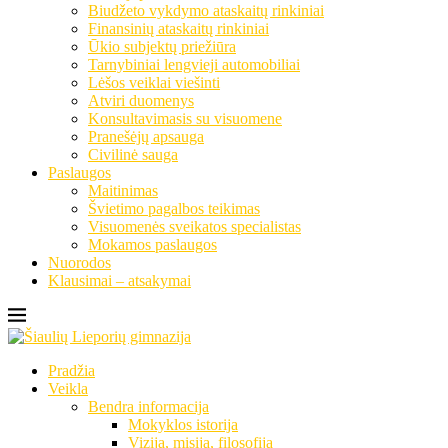
Biudžeto vykdymo ataskaitų rinkiniai
Finansinių ataskaitų rinkiniai
Ūkio subjektų priežiūra
Tarnybiniai lengvieji automobiliai
Lėšos veiklai viešinti
Atviri duomenys
Konsultavimasis su visuomene
Pranešėjų apsauga
Civilinė sauga
Paslaugos
Maitinimas
Švietimo pagalbos teikimas
Visuomenės sveikatos specialistas
Mokamos paslaugos
Nuorodos
Klausimai – atsakymai
Pradžia
Veikla
Bendra informacija
Mokyklos istorija
Vizija, misija, filosofija