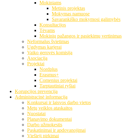
Mokiniams
Metinis projektas
Mokymas namuose
Savarankiško mokymosi galimybės
Konsultacijos
Tėvams
Mokinių pažangos ir pasiekimų vertinimas
Neformalus švietimas
Ugdymas karjerai
Vaiko gerovės komisija
Asociacija
Projektai
Nordplus
Erasmus+
Comenius projektai
Tarptautiniai ryšiai
Korupcijos prevencija
Administracinė informacija
Konkursai ir laisvos darbo vietos
Metų veiklos ataskaitos
Nuostatai
Planavimo dokumentai
Darbo užmokestis
Paskatinimai ir apdovanojimai
Viešieji pirkimai