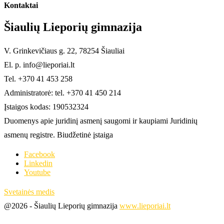
Kontaktai
Šiaulių Lieporių gimnazija
V. Grinkevičiaus g. 22, 78254 Šiauliai
El. p. info@lieporiai.lt
Tel. +370 41 453 258
Administratorė: tel. +370 41 450 214
Įstaigos kodas: 190532324
Duomenys apie juridinį asmenį saugomi ir kaupiami Juridinių
asmenų registre. Biudžetinė įstaiga
Facebook
Linkedin
Youtube
Svetainės medis
@2026 - Šiaulių Lieporių gimnazija
www.lieporiai.lt