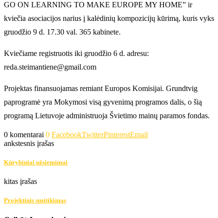
GO ON LEARNING TO MAKE EUROPE MY HOME” ir
kviečia asociacijos narius į kalėdinių kompozicijų kūrimą, kuris vyks
gruodžio 9 d. 17.30 val. 365 kabinete.
Kviečiame registruotis iki gruodžio 6 d. adresu:
reda.steimantiene@gmail.com
Projektas finansuojamas remiant Europos Komisijai. Grundtvig
paprogramė yra Mokymosi visą gyvenimą programos dalis, o šią
programą Lietuvoje administruoja Švietimo mainų paramos fondas.
0 komentarai
0
Facebook
Twitter
Pinterest
Email
ankstesnis įrašas
Kūrybiniai užsiemimai
kitas įrašas
Projektinis susitikimas