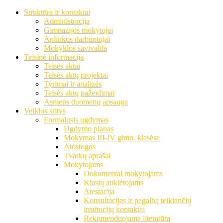
Struktūra ir kontaktai
Administracija
Gimnazijos mokytojai
Aplinkos darbuotojai
Mokyklos savivalda
Teisinė informacija
Teisės aktai
Teisės aktų projektai
Tyrimai ir analizės
Teisės aktų pažeidimai
Asmens duomenų apsauga
Veiklos sritys
Formalusis ugdymas
Ugdymo planas
Mokymas III-IV gimn. klasėse
Atostogos
Tvarkų aprašai
Mokytojams
Dokumentai mokytojams
Klasių auklėtojams
Atestacija
Konsultacijas ir pagalbą teikiančių
institucijų kontaktai
Rekomenduojama literatūra