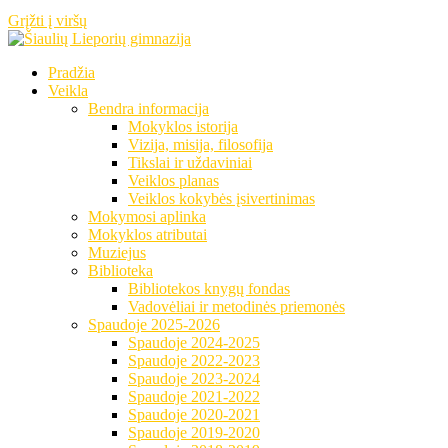
Grįžti į viršų
Pradžia
Veikla
Bendra informacija
Mokyklos istorija
Vizija, misija, filosofija
Tikslai ir uždaviniai
Veiklos planas
Veiklos kokybės įsivertinimas
Mokymosi aplinka
Mokyklos atributai
Muziejus
Biblioteka
Bibliotekos knygų fondas
Vadovėliai ir metodinės priemonės
Spaudoje 2025-2026
Spaudoje 2024-2025
Spaudoje 2022-2023
Spaudoje 2023-2024
Spaudoje 2021-2022
Spaudoje 2020-2021
Spaudoje 2019-2020