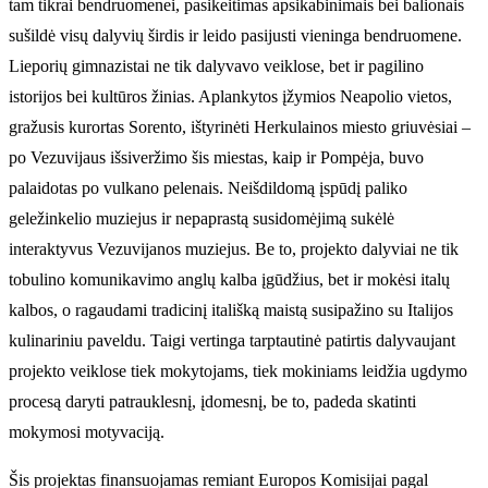
tam tikrai bendruomenei, pasikeitimas apsikabinimais bei balionais
sušildė visų dalyvių širdis ir leido pasijusti vieninga bendruomene.
Lieporių gimnazistai ne tik dalyvavo veiklose, bet ir pagilino
istorijos bei kultūros žinias. Aplankytos įžymios Neapolio vietos,
gražusis kurortas Sorento, ištyrinėti Herkulainos miesto griuvėsiai –
po Vezuvijaus išsiveržimo šis miestas, kaip ir Pompėja, buvo
palaidotas po vulkano pelenais. Neišdildomą įspūdį paliko
geležinkelio muziejus ir nepaprastą susidomėjimą sukėlė
interaktyvus Vezuvijanos muziejus. Be to, projekto dalyviai ne tik
tobulino komunikavimo anglų kalba įgūdžius, bet ir mokėsi italų
kalbos, o ragaudami tradicinį itališką maistą susipažino su Italijos
kulinariniu paveldu. Taigi vertinga tarptautinė patirtis dalyvaujant
projekto veiklose tiek mokytojams, tiek mokiniams leidžia ugdymo
procesą daryti patrauklesnį, įdomesnį, be to, padeda skatinti
mokymosi motyvaciją.
Šis projektas finansuojamas remiant Europos Komisijai pagal