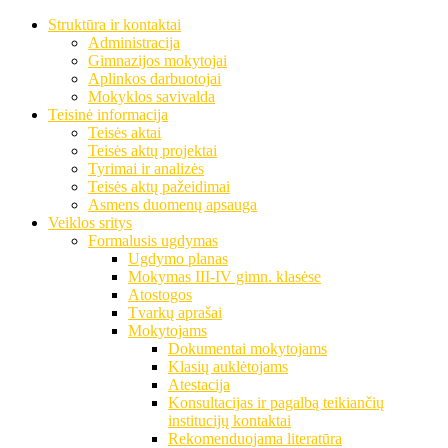
Struktūra ir kontaktai
Administracija
Gimnazijos mokytojai
Aplinkos darbuotojai
Mokyklos savivalda
Teisinė informacija
Teisės aktai
Teisės aktų projektai
Tyrimai ir analizės
Teisės aktų pažeidimai
Asmens duomenų apsauga
Veiklos sritys
Formalusis ugdymas
Ugdymo planas
Mokymas III-IV gimn. klasėse
Atostogos
Tvarkų aprašai
Mokytojams
Dokumentai mokytojams
Klasių auklėtojams
Atestacija
Konsultacijas ir pagalbą teikiančių
institucijų kontaktai
Rekomenduojama literatūra