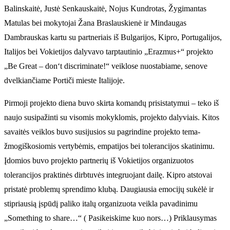
Balinskaitė, Justė Senkauskaitė, Nojus Kundrotas, Žygimantas
Matulas bei mokytojai Žana Braslauskienė ir Mindaugas
Dambrauskas kartu su partneriais iš Bulgarijos, Kipro, Portugalijos,
Italijos bei Vokietijos dalyvavo tarptautinio „Erazmus+“ projekto
„Be Great – don‘t discriminate!“ veiklose nuostabiame, senove
dvelkiančiame Portiči mieste Italijoje.
Pirmoji projekto diena buvo skirta komandų prisistatymui – teko iš
naujo susipažinti su visomis mokyklomis, projekto dalyviais. Kitos
savaitės veiklos buvo susijusios su pagrindine projekto tema-
žmogiškosiomis vertybėmis, empatijos bei tolerancijos skatinimu.
Įdomios buvo projekto partnerių iš Vokietijos organizuotos
tolerancijos praktinės dirbtuvės integruojant dailę. Kipro atstovai
pristatė problemų sprendimo klubą. Daugiausia emocijų sukėlė ir
stipriausią įspūdį paliko italų organizuota veikla pavadinimu
„Something to share…“ ( Pasikeiskime kuo nors…) Priklausymas