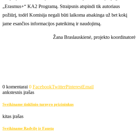
„Erasmus+“ KA2 Programą. Straipsnis atspindi tik autoriaus
požiūrį, todėl Komisija negali būti laikoma atsakinga už bet kokį
jame esančios informacijos pateikimą ir naudojimą.
Žana Braslauskienė, projekto koordinatorė
0 komentarai
0
Facebook
Twitter
Pinterest
Email
ankstesnis įrašas
Sveikiname tinklinio turnyro prizininkus
kitas įrašas
Sveikiname Radvilę ir Faustą