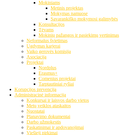
Mokiniams
Metinis projektas
Mokymas namuose
Savarankiško mokymosi galimybės
Konsultacijos
Tėvams
Mokinių pažangos ir pasiekimų vertinimas
Neformalus švietimas
Ugdymas karjerai
Vaiko gerovės komisija
Asociacija
Projektai
Nordplus
Erasmus+
Comenius projektai
Tarptautiniai ryšiai
Korupcijos prevencija
Administracinė informacija
Konkursai ir laisvos darbo vietos
Metų veiklos ataskaitos
Nuostatai
Planavimo dokumentai
Darbo užmokestis
Paskatinimai ir apdovanojimai
Viešieji pirkimai