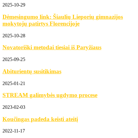
2025-10-29
Dėmesingumo link: Šiaulių Lieporių gimnazijos
mokytojų patirtys Florencijoje
2025-10-28
Novatoriški metodai tiesiai iš Paryžiaus
2025-09-25
Abiturientų susitikimas
2025-01-21
STREAM galimybės ugdymo procese
2023-02-03
Koučingas padeda keisti ateitį
2022-11-17