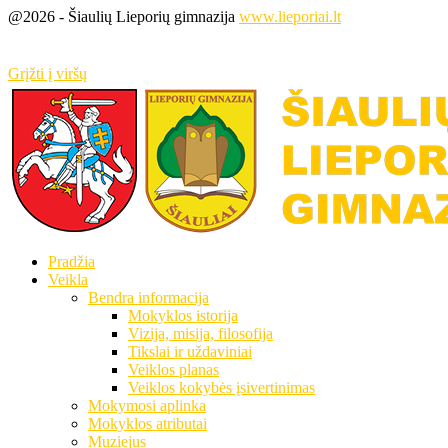
@2026 - Šiaulių Lieporių gimnazija
www.lieporiai.lt
Grįžti į viršų
Pradžia
Veikla
Bendra informacija
Mokyklos istorija
Vizija, misija, filosofija
Tikslai ir uždaviniai
Veiklos planas
Veiklos kokybės įsivertinimas
Mokymosi aplinka
Mokyklos atributai
Muziejus