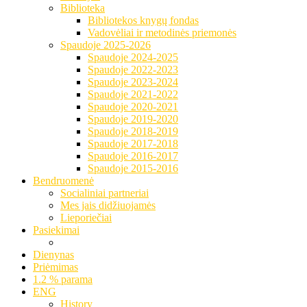
Biblioteka
Bibliotekos knygų fondas
Vadovėliai ir metodinės priemonės
Spaudoje 2025-2026
Spaudoje 2024-2025
Spaudoje 2022-2023
Spaudoje 2023-2024
Spaudoje 2021-2022
Spaudoje 2020-2021
Spaudoje 2019-2020
Spaudoje 2018-2019
Spaudoje 2017-2018
Spaudoje 2016-2017
Spaudoje 2015-2016
Bendruomenė
Socialiniai partneriai
Mes jais didžiuojamės
Lieporiečiai
Pasiekimai
Dienynas
Priėmimas
1.2 % parama
ENG
History