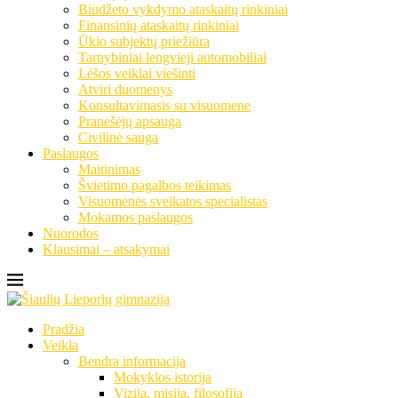
Biudžeto vykdymo ataskaitų rinkiniai
Finansinių ataskaitų rinkiniai
Ūkio subjektų priežiūra
Tarnybiniai lengvieji automobiliai
Lėšos veiklai viešinti
Atviri duomenys
Konsultavimasis su visuomene
Pranešėjų apsauga
Civilinė sauga
Paslaugos
Maitinimas
Švietimo pagalbos teikimas
Visuomenės sveikatos specialistas
Mokamos paslaugos
Nuorodos
Klausimai – atsakymai
Pradžia
Veikla
Bendra informacija
Mokyklos istorija
Vizija, misija, filosofija