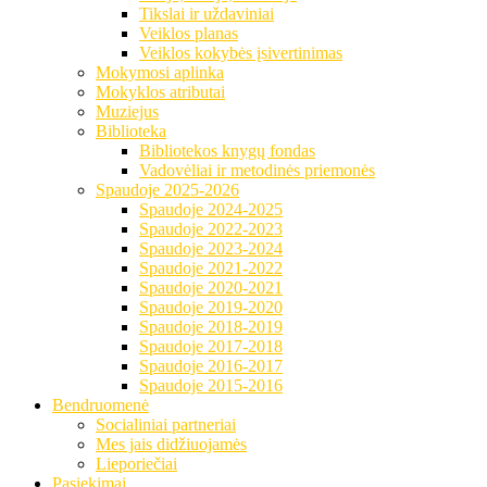
Tikslai ir uždaviniai
Veiklos planas
Veiklos kokybės įsivertinimas
Mokymosi aplinka
Mokyklos atributai
Muziejus
Biblioteka
Bibliotekos knygų fondas
Vadovėliai ir metodinės priemonės
Spaudoje 2025-2026
Spaudoje 2024-2025
Spaudoje 2022-2023
Spaudoje 2023-2024
Spaudoje 2021-2022
Spaudoje 2020-2021
Spaudoje 2019-2020
Spaudoje 2018-2019
Spaudoje 2017-2018
Spaudoje 2016-2017
Spaudoje 2015-2016
Bendruomenė
Socialiniai partneriai
Mes jais didžiuojamės
Lieporiečiai
Pasiekimai