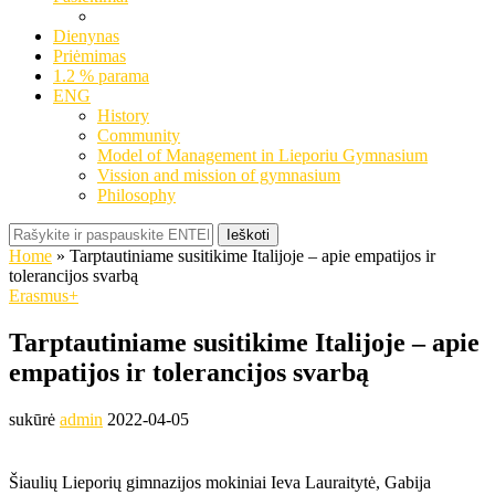
Dienynas
Priėmimas
1.2 % parama
ENG
History
Community
Model of Management in Lieporiu Gymnasium
Vission and mission of gymnasium
Philosophy
Ieškoti
Home
»
Tarptautiniame susitikime Italijoje – apie empatijos ir
tolerancijos svarbą
Erasmus+
Tarptautiniame susitikime Italijoje – apie
empatijos ir tolerancijos svarbą
sukūrė
admin
2022-04-05
Šiaulių Lieporių gimnazijos mokiniai Ieva Lauraitytė, Gabija