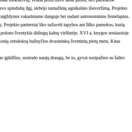
tavo spindulių ilgį, stebėjo sumažintą ugnikalnio išsiveržimą. Projekto
o žvaigždynus vakariniame danguje bei sudarė astronominius žemėlapius.
. Projekto partneriai liko sužavėti tapybos ant šilko pamokos, kurią
polono šventykla didingų kalnų viršūnėje, XVI a. knygos seniausioje
čionių ortodoksų bažnyčios dvasininkų šventinių pietų metu. Kitas
imo įgūdžius, susirado naujų draugų, be to, gyvai susipažino su šalies