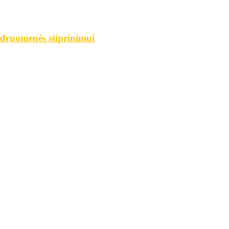
endruomenės stiprinimui