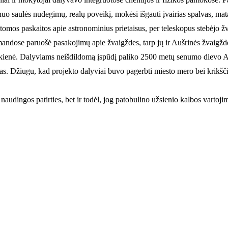
 nuo saulės nudegimų, realų poveikį, mokėsi išgauti įvairias spalvas, ma
aitomos paskaitos apie astronominius prietaisus, per teleskopus stebėj
omandose paruošė pasakojimų apie žvaigždes, tarp jų ir Aušrinės žvaigždę
ckienė. Dalyviams neišdildomą įspūdį paliko 2500 metų senumo dievo A
tas. Džiugu, kad projekto dalyviai buvo pagerbti miesto mero bei krikš
 naudingos patirties, bet ir todėl, jog patobulino užsienio kalbos vartoj