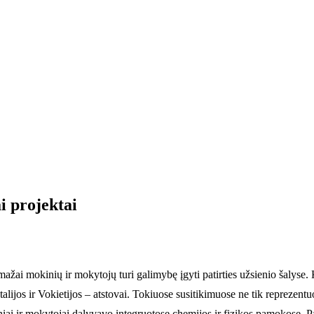
i projektai
emažai mokinių ir mokytojų turi galimybę įgyti patirties užsienio šalys
alijos ir Vokietijos – atstovai. Tokiuose susitikimuose ne tik reprezentu
niai ir mokytojai dalyvavo integruotose chemijos ir fizikos pamokose.
P