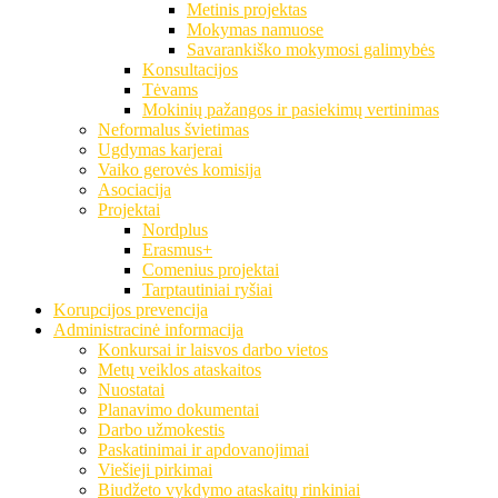
Metinis projektas
Mokymas namuose
Savarankiško mokymosi galimybės
Konsultacijos
Tėvams
Mokinių pažangos ir pasiekimų vertinimas
Neformalus švietimas
Ugdymas karjerai
Vaiko gerovės komisija
Asociacija
Projektai
Nordplus
Erasmus+
Comenius projektai
Tarptautiniai ryšiai
Korupcijos prevencija
Administracinė informacija
Konkursai ir laisvos darbo vietos
Metų veiklos ataskaitos
Nuostatai
Planavimo dokumentai
Darbo užmokestis
Paskatinimai ir apdovanojimai
Viešieji pirkimai
Biudžeto vykdymo ataskaitų rinkiniai