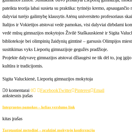
pateikta teorija labai susieta su praktika: tyrinėjo kremo, apsaugančio
dalyviai turėjo galimybę klausytis Atėnų universiteto profesoriaus sk
Italijos ir Vokietijos atstovai vedė pamokas, visi dalyviai dirbdami k
vedė mūsų gimnazijos mokytojos Živilė Staškauskienė ir Sigita Valu
bibliotekoje bei olimpinių žaidynių gimtinė – garsusis Olimpijos mies
susitikimas vyks Lieporių gimnazijoje gegužės pradžioje.
Projekte dalyvavę gimnazijos atstovai džiaugėsi ne tik dėl to, jog įgijo
kultūra ir tradicijomis.
Sigita Valuckienė, Lieporių gimnazijos mokytoja
0 komentarai
0
Facebook
Twitter
Pinterest
Email
ankstesnis įrašas
Integruotos pamokos – kelias verslumo link
kitas įrašas
Tarptautinė metodinė – praktinė mokytojų konferencija