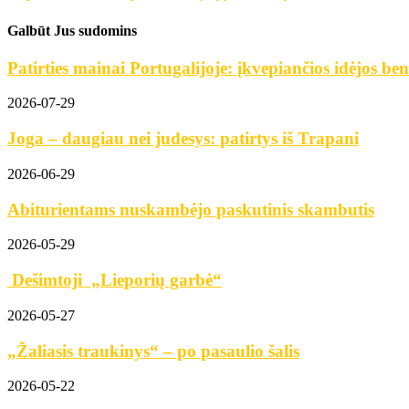
Galbūt Jus sudomins
Patirties mainai Portugalijoje: įkvepiančios idėjos b
2026-07-29
Joga – daugiau nei judesys: patirtys iš Trapani
2026-06-29
Abiturientams nuskambėjo paskutinis skambutis
2026-05-29
Dešimtoji „Lieporių garbė“
2026-05-27
„Žaliasis traukinys“ – po pasaulio šalis
2026-05-22