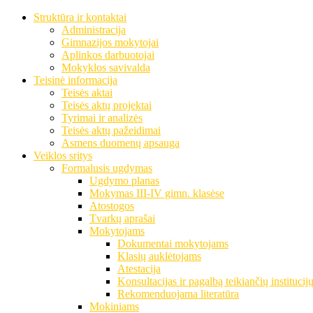
Struktūra ir kontaktai
Administracija
Gimnazijos mokytojai
Aplinkos darbuotojai
Mokyklos savivalda
Teisinė informacija
Teisės aktai
Teisės aktų projektai
Tyrimai ir analizės
Teisės aktų pažeidimai
Asmens duomenų apsauga
Veiklos sritys
Formalusis ugdymas
Ugdymo planas
Mokymas III-IV gimn. klasėse
Atostogos
Tvarkų aprašai
Mokytojams
Dokumentai mokytojams
Klasių auklėtojams
Atestacija
Konsultacijas ir pagalbą teikiančių institucij
Rekomenduojama literatūra
Mokiniams