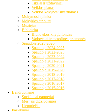
Tikslai ir uždaviniai
Veiklos planas
Veiklos kokybės įsivertinimas
Mokymosi aplinka
Mokyklos atributai
Muziejus
Biblioteka
Bibliotekos knygų fondas
Vadovėliai ir metodinės priemonės
Spaudoje 2025-2026
Spaudoje 2024-2025
Spaudoje 2022-2023
Spaudoje 2023-2024
Spaudoje 2021-2022
Spaudoje 2020-2021
Spaudoje 2019-2020
Spaudoje 2018-2019
Spaudoje 2017-2018
Spaudoje 2016-2017
Spaudoje 2015-2016
Bendruomenė
Socialiniai partneriai
Mes jais didžiuojamės
Lieporiečiai
Pasiekimai