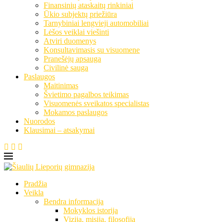
Finansinių ataskaitų rinkiniai
Ūkio subjektų priežiūra
Tarnybiniai lengvieji automobiliai
Lėšos veiklai viešinti
Atviri duomenys
Konsultavimasis su visuomene
Pranešėjų apsauga
Civilinė sauga
Paslaugos
Maitinimas
Švietimo pagalbos teikimas
Visuomenės sveikatos specialistas
Mokamos paslaugos
Nuorodos
Klausimai – atsakymai
Pradžia
Veikla
Bendra informacija
Mokyklos istorija
Vizija, misija, filosofija