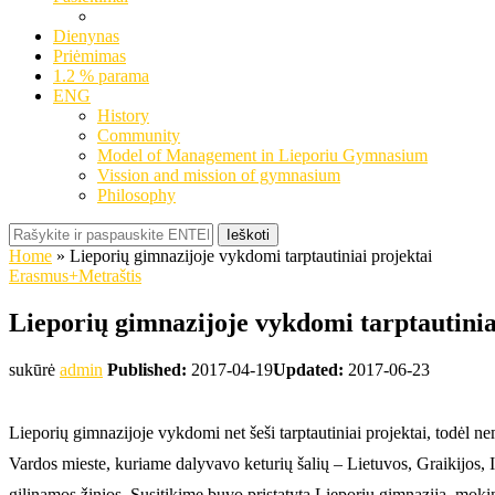
Dienynas
Priėmimas
1.2 % parama
ENG
History
Community
Model of Management in Lieporiu Gymnasium
Vission and mission of gymnasium
Philosophy
Ieškoti
Home
»
Lieporių gimnazijoje vykdomi tarptautiniai projektai
Erasmus+
Metraštis
Lieporių gimnazijoje vykdomi tarptautinia
sukūrė
admin
Published:
2017-04-19
Updated:
2017-06-23
Lieporių gimnazijoje vykdomi net šeši tarptautiniai projektai, todėl n
Vardos mieste, kuriame dalyvavo keturių šalių – Lietuvos, Graikijos, It
gilinamos žinios. Susitikime buvo pristatyta Lieporių gimnazija, moki