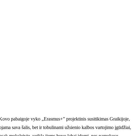
e. Kovo pabaigoje vyko „Erasmus+” projektinis susitikimas Graikijoje,
ojama sava šalis, bet ir tobulinami užsienio kalbos vartojimo įgūdžiai,
asak moksleivių, veikla jiems buvo labai įdomi, nes pamokose