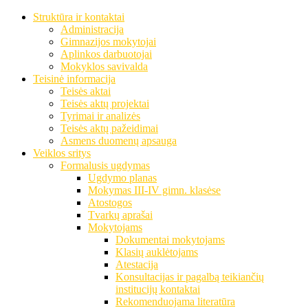
Struktūra ir kontaktai
Administracija
Gimnazijos mokytojai
Aplinkos darbuotojai
Mokyklos savivalda
Teisinė informacija
Teisės aktai
Teisės aktų projektai
Tyrimai ir analizės
Teisės aktų pažeidimai
Asmens duomenų apsauga
Veiklos sritys
Formalusis ugdymas
Ugdymo planas
Mokymas III-IV gimn. klasėse
Atostogos
Tvarkų aprašai
Mokytojams
Dokumentai mokytojams
Klasių auklėtojams
Atestacija
Konsultacijas ir pagalbą teikiančių
institucijų kontaktai
Rekomenduojama literatūra