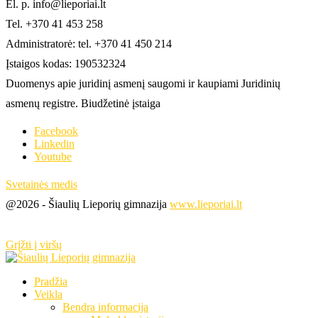
El. p. info@lieporiai.lt
Tel. +370 41 453 258
Administratorė: tel. +370 41 450 214
Įstaigos kodas: 190532324
Duomenys apie juridinį asmenį saugomi ir kaupiami Juridinių
asmenų registre. Biudžetinė įstaiga
Facebook
Linkedin
Youtube
Svetainės medis
@2026 - Šiaulių Lieporių gimnazija
www.lieporiai.lt
Grįžti į viršų
Pradžia
Veikla
Bendra informacija