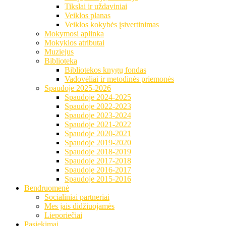
Tikslai ir uždaviniai
Veiklos planas
Veiklos kokybės įsivertinimas
Mokymosi aplinka
Mokyklos atributai
Muziejus
Biblioteka
Bibliotekos knygų fondas
Vadovėliai ir metodinės priemonės
Spaudoje 2025-2026
Spaudoje 2024-2025
Spaudoje 2022-2023
Spaudoje 2023-2024
Spaudoje 2021-2022
Spaudoje 2020-2021
Spaudoje 2019-2020
Spaudoje 2018-2019
Spaudoje 2017-2018
Spaudoje 2016-2017
Spaudoje 2015-2016
Bendruomenė
Socialiniai partneriai
Mes jais didžiuojamės
Lieporiečiai
Pasiekimai