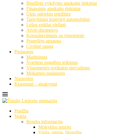
Biudžeto vykdymo ataskaitų rinkiniai
Finansinių ataskaitų rinkiniai
Ūkio subjektų priežiūra
Tarnybiniai lengvieji automobiliai
Lėšos veiklai viešinti
Atviri duomenys
Konsultavimasis su visuomene
Pranešėjų apsauga
Civilinė sauga
Paslaugos
Maitinimas
Švietimo pagalbos teikimas
Visuomenės sveikatos specialistas
Mokamos paslaugos
Nuorodos
Klausimai – atsakymai
Pradžia
Veikla
Bendra informacija
Mokyklos istorija
Vizija, misija, filosofija