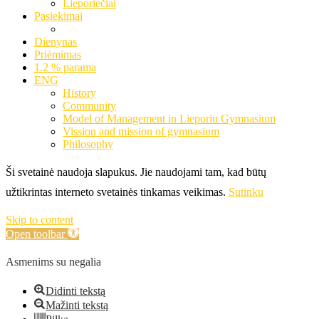
Lieporiečiai
Pasiekimai
Dienynas
Priėmimas
1.2 % parama
ENG
History
Community
Model of Management in Lieporiu Gymnasium
Vission and mission of gymnasium
Philosophy
Ši svetainė naudoja slapukus. Jie naudojami tam, kad būtų
užtikrintas interneto svetainės tinkamas veikimas.
Sutinku
Skip to content
Open toolbar
Asmenims su negalia
Didinti tekstą
Mažinti tekstą