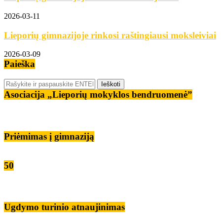
2026-03-11
Lieporių gimnazijoje rinkosi raštingiausi moksleiviai
2026-03-09
Paieška
Asociacija „Lieporių mokyklos bendruomenė”
Priėmimas į gimnaziją
50
Ugdymo turinio atnaujinimas