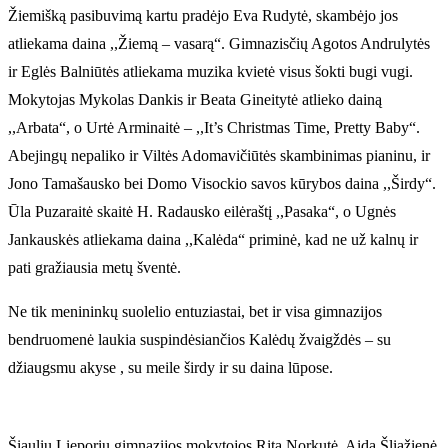
Žiemišką pasibuvimą kartu pradėjo Eva Rudytė, skambėjo jos
atliekama daina ,,Žiemą – vasarą“. Gimnazisčių Agotos Andrulytės
ir Eglės Balniūtės atliekama muzika kvietė visus šokti bugi vugi.
Mokytojas Mykolas Dankis ir Beata Gineitytė atlieko dainą
,,Arbata“, o Urtė Arminaitė – ,,It’s Christmas Time, Pretty Baby“.
Abejingų nepaliko ir Viltės Adomavičiūtės skambinimas pianinu, ir
Jono Tamašausko bei Domo Visockio savos kūrybos daina ,,Širdy“.
Ūla Puzaraitė skaitė H. Radausko eilėraštį ,,Pasaka“, o Ugnės
Jankauskės atliekama daina ,,Kalėda“ priminė, kad ne už kalnų ir
pati gražiausia metų šventė.
Ne tik menininkų suolelio entuziastai, bet ir visa gimnazijos
bendruomenė laukia suspindėsiančios Kalėdų žvaigždės – su
džiaugsmu akyse , su meile širdy ir su daina lūpose.
Šiaulių Lieporių gimnazijos mokytojos Rita Norkutė, Aida Šliažienė