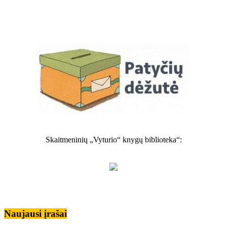
Skaitmeninių „Vyturio“ knygų biblioteka“:
Naujausi įrašai