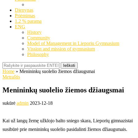
Dienynas
Priėmimas
1.2 % parama
ENG
History
Community
Model of Management in Lieporiu Gymnasium
Vission and mission of gymnasium
Philosophy
Ieškoti
Home
»
Menininkų suolelio žiemos džiaugsmai
Metraštis
Menininkų suolelio žiemos džiaugsmai
sukūrė
admin
2023-12-18
Kai už langų žemę užklojo balto sniego skara, Lieporių gimnazistai
susibūrė prie menininkų suolelio pasidalinti žiemos džiaugsmais.