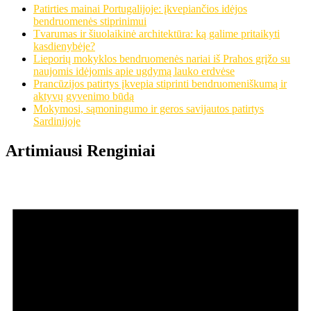
Patirties mainai Portugalijoje: įkvepiančios idėjos
bendruomenės stiprinimui
Tvarumas ir šiuolaikinė architektūra: ką galime pritaikyti
kasdienybėje?
Lieporių mokyklos bendruomenės nariai iš Prahos grįžo su
naujomis idėjomis apie ugdymą lauko erdvėse
Prancūzijos patirtys įkvepia stiprinti bendruomeniškumą ir
aktyvų gyvenimo būdą
Mokymosi, sąmoningumo ir geros savijautos patirtys
Sardinijoje
Artimiausi Renginiai