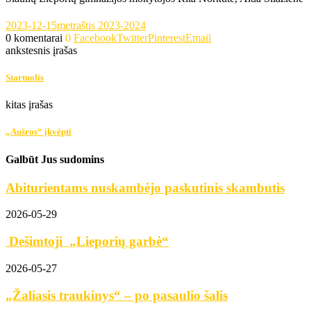
2023-12-15
metraštis 2023-2024
0 komentarai
0
Facebook
Twitter
Pinterest
Email
ankstesnis įrašas
Startuolis
kitas įrašas
„Aušros“ įkvėpti
Galbūt Jus sudomins
Abiturientams nuskambėjo paskutinis skambutis
2026-05-29
Dešimtoji „Lieporių garbė“
2026-05-27
„Žaliasis traukinys“ – po pasaulio šalis