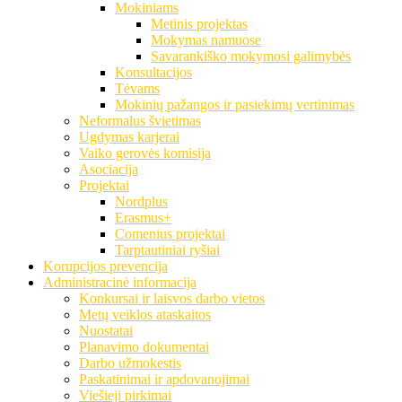
Mokiniams
Metinis projektas
Mokymas namuose
Savarankiško mokymosi galimybės
Konsultacijos
Tėvams
Mokinių pažangos ir pasiekimų vertinimas
Neformalus švietimas
Ugdymas karjerai
Vaiko gerovės komisija
Asociacija
Projektai
Nordplus
Erasmus+
Comenius projektai
Tarptautiniai ryšiai
Korupcijos prevencija
Administracinė informacija
Konkursai ir laisvos darbo vietos
Metų veiklos ataskaitos
Nuostatai
Planavimo dokumentai
Darbo užmokestis
Paskatinimai ir apdovanojimai
Viešieji pirkimai