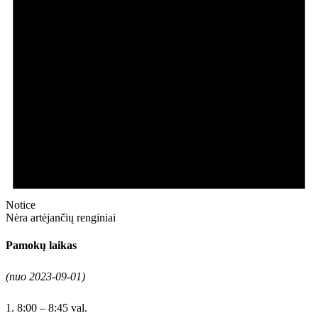
Notice
Nėra artėjančių renginiai
Pamokų laikas
(nuo 2023-09-01)
1. 8:00 – 8:45 val.