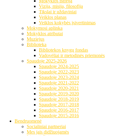
Mokyklos istorija
Vizija, misija, filosofija
Tikslai ir uždaviniai
Veiklos planas
Veiklos kokybės įsivertinimas
Mokymosi aplinka
Mokyklos atributai
Muziejus
Biblioteka
Bibliotekos knygų fondas
Vadovėliai ir metodinės priemonės
Spaudoje 2025-2026
Spaudoje 2024-2025
Spaudoje 2022-2023
Spaudoje 2023-2024
Spaudoje 2021-2022
Spaudoje 2020-2021
Spaudoje 2019-2020
Spaudoje 2018-2019
Spaudoje 2017-2018
Spaudoje 2016-2017
Spaudoje 2015-2016
Bendruomenė
Socialiniai partneriai
Mes jais didžiuojamės