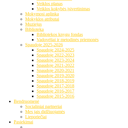
Veiklos planas
Veiklos kokybės įsivertinimas
Mokymosi aplinka
Mokyklos atributai
Muziejus
Biblioteka
Bibliotekos knygų fondas
Vadovėliai ir metodinės priemonės
Spaudoje 2025-2026
Spaudoje 2024-2025
Spaudoje 2022-2023
Spaudoje 2023-2024
Spaudoje 2021-2022
Spaudoje 2020-2021
Spaudoje 2019-2020
Spaudoje 2018-2019
Spaudoje 2017-2018
Spaudoje 2016-2017
Spaudoje 2015-2016
Bendruomenė
Socialiniai partneriai
Mes jais didžiuojamės
Lieporiečiai
Pasiekimai