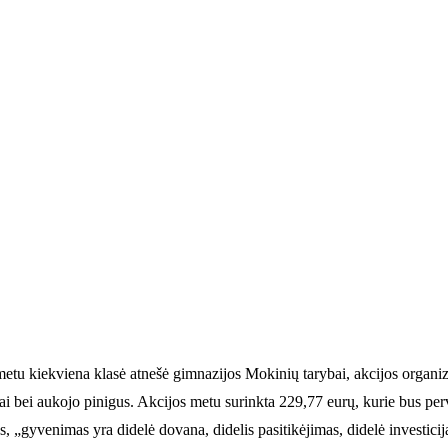
etu kiekviena klasė atnešė gimnazijos Mokinių tarybai, akcijos organiza
iai bei aukojo pinigus. Akcijos metu surinkta 229,77 eurų, kurie bus per
„gyvenimas yra didelė dovana, didelis pasitikėjimas, didelė investicij