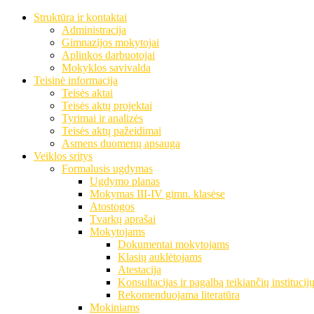
Struktūra ir kontaktai
Administracija
Gimnazijos mokytojai
Aplinkos darbuotojai
Mokyklos savivalda
Teisinė informacija
Teisės aktai
Teisės aktų projektai
Tyrimai ir analizės
Teisės aktų pažeidimai
Asmens duomenų apsauga
Veiklos sritys
Formalusis ugdymas
Ugdymo planas
Mokymas III-IV gimn. klasėse
Atostogos
Tvarkų aprašai
Mokytojams
Dokumentai mokytojams
Klasių auklėtojams
Atestacija
Konsultacijas ir pagalbą teikiančių institucij
Rekomenduojama literatūra
Mokiniams