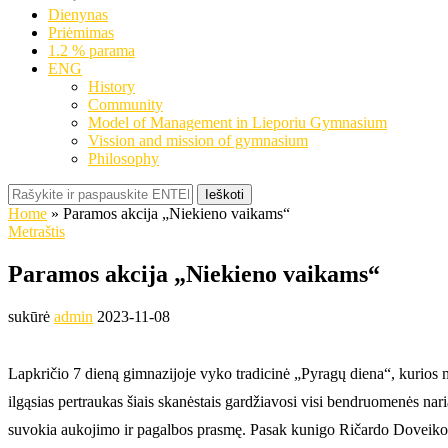
Dienynas
Priėmimas
1.2 % parama
ENG
History
Community
Model of Management in Lieporiu Gymnasium
Vission and mission of gymnasium
Philosophy
Ieškoti
Home
»
Paramos akcija „Niekieno vaikams“
Metraštis
Paramos akcija „Niekieno vaikams“
sukūrė
admin
2023-11-08
Lapkričio 7 dieną gimnazijoje vyko tradicinė „Pyragų diena“, kurios m
ilgąsias pertraukas šiais skanėstais gardžiavosi visi bendruomenės nar
suvokia aukojimo ir pagalbos prasmę. Pasak kunigo Ričardo Doveikos, 