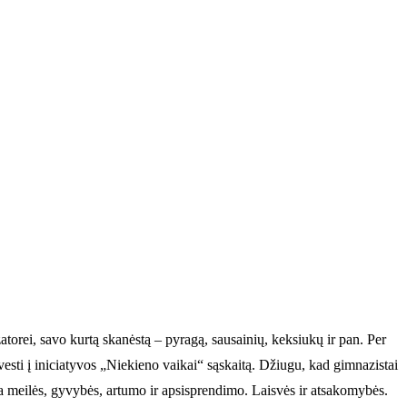
torei, savo kurtą skanėstą – pyragą, sausainių, keksiukų ir pan. Per
vesti į iniciatyvos „Niekieno vaikai“ sąskaitą. Džiugu, kad gimnazistai
a meilės, gyvybės, artumo ir apsisprendimo. Laisvės ir atsakomybės.