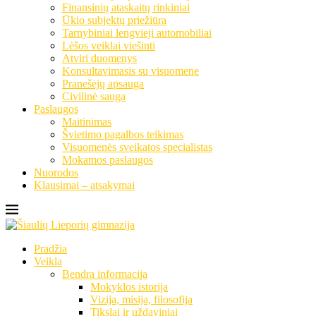
Finansinių ataskaitų rinkiniai
Ūkio subjektų priežiūra
Tarnybiniai lengvieji automobiliai
Lėšos veiklai viešinti
Atviri duomenys
Konsultavimasis su visuomene
Pranešėjų apsauga
Civilinė sauga
Paslaugos
Maitinimas
Švietimo pagalbos teikimas
Visuomenės sveikatos specialistas
Mokamos paslaugos
Nuorodos
Klausimai – atsakymai
Pradžia
Veikla
Bendra informacija
Mokyklos istorija
Vizija, misija, filosofija
Tikslai ir uždaviniai