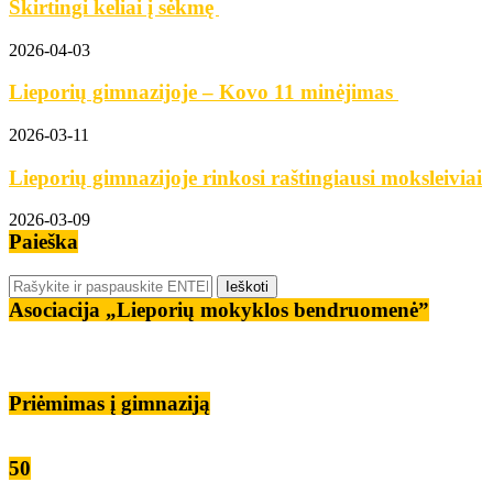
Skirtingi keliai į sėkmę
2026-04-03
Lieporių gimnazijoje – Kovo 11 minėjimas
2026-03-11
Lieporių gimnazijoje rinkosi raštingiausi moksleiviai
2026-03-09
Paieška
Asociacija „Lieporių mokyklos bendruomenė”
Priėmimas į gimnaziją
50