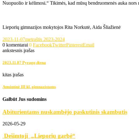
Nuopuolio ir kėlimosi.“ Tikimės, kad mūsų bendruomenės auka nors maža
Lieporių gimnazijos mokytojos Rita Norkutė, Aida Šliažienė
2023-11-07
metraštis 2023-2024
0 komentarai
0
Facebook
Twitter
Pinterest
Email
ankstesnis įrašas
2023.11.07 Pyragų diena
kitas įrašas
Atmintinė III kl. gimnazistams
Galbūt Jus sudomins
Abiturientams nuskambėjo paskutinis skambutis
2026-05-29
Dešimtoji „Lieporių garbė“