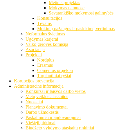
Metinis projektas
Mokymas namuose
Savarankiško mokymosi galimybės
Konsultacijos
Tėvams
Mokinių pažangos ir pasiekimų vertinimas
Neformalus švietimas
Ugdymas karjerai
Vaiko gerovės komisija
Asociacija
Projektai
Nordplus
Erasmus+
Comenius projektai
Tarptautiniai ryšiai
Korupcijos prevencija
Administracinė informacija
Konkursai ir laisvos darbo vietos
Metų veiklos ataskaitos
Nuostatai
Planavimo dokumentai
Darbo užmokestis
Paskatinimai ir apdovanojimai
Viešieji pirkimai
Biudžeto vykdymo ataskaitų rinkiniai