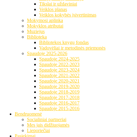
Tikslai ir uždaviniai
Veiklos planas
Veiklos kokybės įsivertinimas
Mokymosi aplinka
Mokyklos atributai
Muziejus
Biblioteka
Bibliotekos knygų fondas
Vadovėliai ir metodinės priemonės
Spaudoje 2025-2026
Spaudoje 2024-2025
Spaudoje 2022-2023
Spaudoje 2023-2024
Spaudoje 2021-2022
Spaudoje 2020-2021
Spaudoje 2019-2020
Spaudoje 2018-2019
Spaudoje 2017-2018
Spaudoje 2016-2017
Spaudoje 2015-2016
Bendruomenė
Socialiniai partneriai
Mes jais didžiuojamės
Lieporiečiai
Pasiekimai