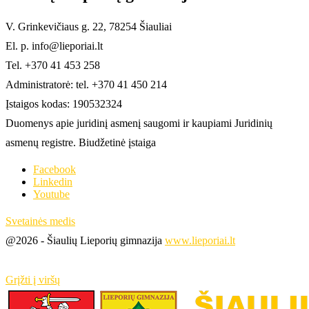
V. Grinkevičiaus g. 22, 78254 Šiauliai
El. p. info@lieporiai.lt
Tel. +370 41 453 258
Administratorė: tel. +370 41 450 214
Įstaigos kodas: 190532324
Duomenys apie juridinį asmenį saugomi ir kaupiami Juridinių
asmenų registre. Biudžetinė įstaiga
Facebook
Linkedin
Youtube
Svetainės medis
@2026 - Šiaulių Lieporių gimnazija
www.lieporiai.lt
Grįžti į viršų