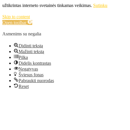
užtikrintas interneto svetainės tinkamas veikimas.
Sutinku
Skip to content
Open toolbar
Asmenims su negalia
Didinti tekstą
Mažinti tekstą
Pilka
Didelis kontrastas
Negatyvas
Šviesus fonas
Pabraukti nuorodas
Reset