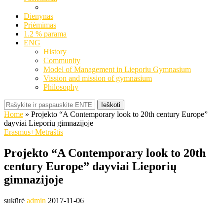
Dienynas
Priėmimas
1.2 % parama
ENG
History
Community
Model of Management in Lieporiu Gymnasium
Vission and mission of gymnasium
Philosophy
Ieškoti
Home
»
Projekto “A Contemporary look to 20th century Europe”
dayviai Lieporių gimnazijoje
Erasmus+
Metraštis
Projekto “A Contemporary look to 20th
century Europe” dayviai Lieporių
gimnazijoje
sukūrė
admin
2017-11-06