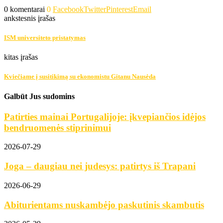
0 komentarai
0
Facebook
Twitter
Pinterest
Email
ankstesnis įrašas
ISM universiteto pristatymas
kitas įrašas
Kviečiame į susitikimą su ekonomistu Gitanu Nausėda
Galbūt Jus sudomins
Patirties mainai Portugalijoje: įkvepiančios idėjos
bendruomenės stiprinimui
2026-07-29
Joga – daugiau nei judesys: patirtys iš Trapani
2026-06-29
Abiturientams nuskambėjo paskutinis skambutis