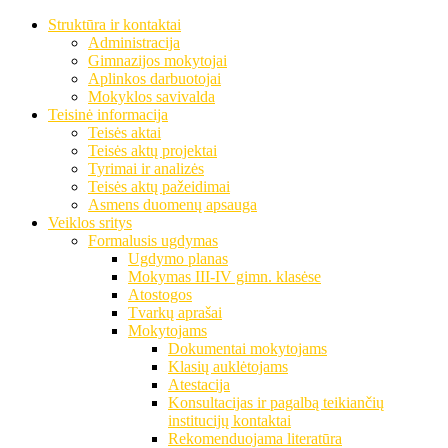
Struktūra ir kontaktai
Administracija
Gimnazijos mokytojai
Aplinkos darbuotojai
Mokyklos savivalda
Teisinė informacija
Teisės aktai
Teisės aktų projektai
Tyrimai ir analizės
Teisės aktų pažeidimai
Asmens duomenų apsauga
Veiklos sritys
Formalusis ugdymas
Ugdymo planas
Mokymas III-IV gimn. klasėse
Atostogos
Tvarkų aprašai
Mokytojams
Dokumentai mokytojams
Klasių auklėtojams
Atestacija
Konsultacijas ir pagalbą teikiančių
institucijų kontaktai
Rekomenduojama literatūra