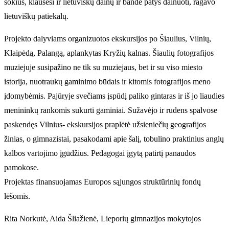
šokius, klausėsi ir lietuviškų dainų ir bandė patys dainuoti, ragavo
lietuviškų patiekalų.
Projekto dalyviams organizuotos ekskursijos po Šiaulius, Vilnių,
Klaipėdą, Palangą, aplankytas Kryžių kalnas. Šiaulių fotografijos
muziejuje susipažino ne tik su muziejaus, bet ir su viso miesto
istorija, nuotraukų gaminimo būdais ir kitomis fotografijos meno
įdomybėmis. Pajūryje svečiams įspūdį paliko gintaras ir iš jo liaudies
menininkų rankomis sukurti gaminiai. Sužavėjo ir rudens spalvose
paskendęs Vilnius- ekskursijos praplėtė užsieniečių geografijos
žinias, o gimnazistai, pasakodami apie šalį, tobulino praktinius anglų
kalbos vartojimo įgūdžius. Pedagogai įgytą patirtį panaudos
pamokose.
Projektas finansuojamas Europos sąjungos struktūrinių fondų
lėšomis.
Rita Norkutė, Aida Šliažienė, Lieporių gimnazijos mokytojos