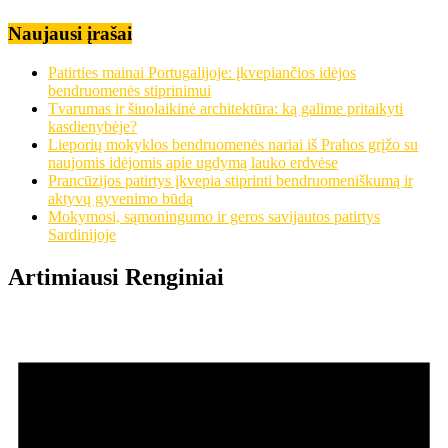
Naujausi įrašai
Patirties mainai Portugalijoje: įkvepiančios idėjos
bendruomenės stiprinimui
Tvarumas ir šiuolaikinė architektūra: ką galime pritaikyti
kasdienybėje?
Lieporių mokyklos bendruomenės nariai iš Prahos grįžo su
naujomis idėjomis apie ugdymą lauko erdvėse
Prancūzijos patirtys įkvepia stiprinti bendruomeniškumą ir
aktyvų gyvenimo būdą
Mokymosi, sąmoningumo ir geros savijautos patirtys
Sardinijoje
Artimiausi Renginiai