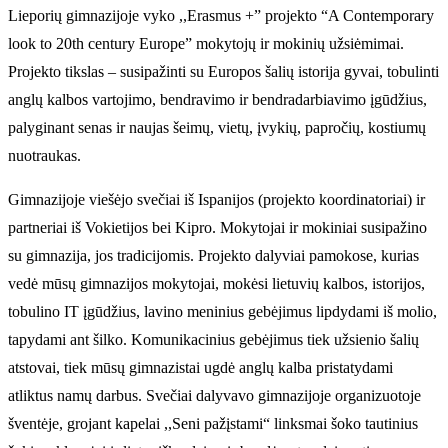
Lieporių gimnazijoje vyko ,,Erasmus +” projekto “A Contemporary
look to 20th century Europe” mokytojų ir mokinių užsiėmimai.
Projekto tikslas – susipažinti su Europos šalių istorija gyvai, tobulinti
anglų kalbos vartojimo, bendravimo ir bendradarbiavimo įgūdžius,
palyginant senas ir naujas šeimų, vietų, įvykių, papročių, kostiumų
nuotraukas.
Gimnazijoje viešėjo svečiai iš Ispanijos (projekto koordinatoriai) ir
partneriai iš Vokietijos bei Kipro. Mokytojai ir mokiniai susipažino
su gimnazija, jos tradicijomis. Projekto dalyviai pamokose, kurias
vedė mūsų gimnazijos mokytojai, mokėsi lietuvių kalbos, istorijos,
tobulino IT įgūdžius, lavino meninius gebėjimus lipdydami iš molio,
tapydami ant šilko. Komunikacinius gebėjimus tiek užsienio šalių
atstovai, tiek mūsų gimnazistai ugdė anglų kalba pristatydami
atliktus namų darbus. Svečiai dalyvavo gimnazijoje organizuotoje
šventėje, grojant kapelai ,,Seni pažįstami“ linksmai šoko tautinius