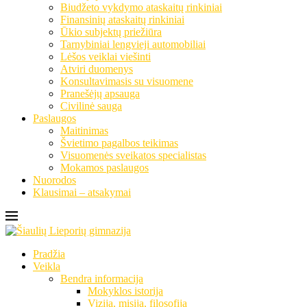
Biudžeto vykdymo ataskaitų rinkiniai
Finansinių ataskaitų rinkiniai
Ūkio subjektų priežiūra
Tarnybiniai lengvieji automobiliai
Lėšos veiklai viešinti
Atviri duomenys
Konsultavimasis su visuomene
Pranešėjų apsauga
Civilinė sauga
Paslaugos
Maitinimas
Švietimo pagalbos teikimas
Visuomenės sveikatos specialistas
Mokamos paslaugos
Nuorodos
Klausimai – atsakymai
Pradžia
Veikla
Bendra informacija
Mokyklos istorija
Vizija, misija, filosofija