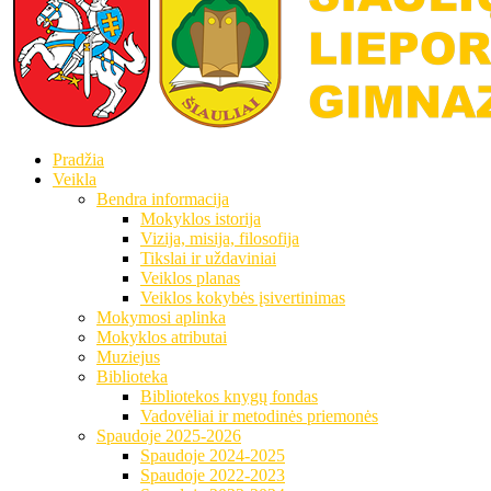
Pradžia
Veikla
Bendra informacija
Mokyklos istorija
Vizija, misija, filosofija
Tikslai ir uždaviniai
Veiklos planas
Veiklos kokybės įsivertinimas
Mokymosi aplinka
Mokyklos atributai
Muziejus
Biblioteka
Bibliotekos knygų fondas
Vadovėliai ir metodinės priemonės
Spaudoje 2025-2026
Spaudoje 2024-2025
Spaudoje 2022-2023