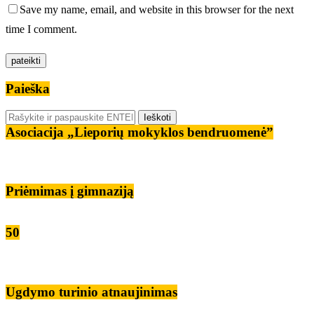
Save my name, email, and website in this browser for the next
time I comment.
Paieška
Asociacija „Lieporių mokyklos bendruomenė”
Priėmimas į gimnaziją
50
Ugdymo turinio atnaujinimas