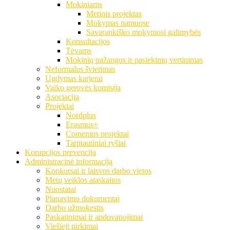
Mokiniams
Metinis projektas
Mokymas namuose
Savarankiško mokymosi galimybės
Konsultacijos
Tėvams
Mokinių pažangos ir pasiekimų vertinimas
Neformalus švietimas
Ugdymas karjerai
Vaiko gerovės komisija
Asociacija
Projektai
Nordplus
Erasmus+
Comenius projektai
Tarptautiniai ryšiai
Korupcijos prevencija
Administracinė informacija
Konkursai ir laisvos darbo vietos
Metų veiklos ataskaitos
Nuostatai
Planavimo dokumentai
Darbo užmokestis
Paskatinimai ir apdovanojimai
Viešieji pirkimai