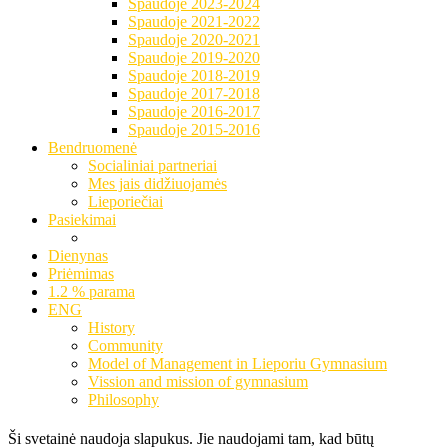
Spaudoje 2023-2024
Spaudoje 2021-2022
Spaudoje 2020-2021
Spaudoje 2019-2020
Spaudoje 2018-2019
Spaudoje 2017-2018
Spaudoje 2016-2017
Spaudoje 2015-2016
Bendruomenė
Socialiniai partneriai
Mes jais didžiuojamės
Lieporiečiai
Pasiekimai
Dienynas
Priėmimas
1.2 % parama
ENG
History
Community
Model of Management in Lieporiu Gymnasium
Vission and mission of gymnasium
Philosophy
Ši svetainė naudoja slapukus. Jie naudojami tam, kad būtų