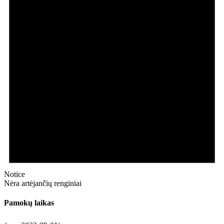
Notice
Nėra artėjančių renginiai
Pamokų laikas