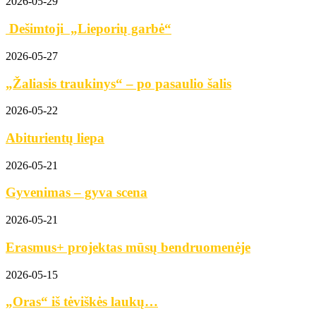
2026-05-29
Dešimtoji „Lieporių garbė“
2026-05-27
„Žaliasis traukinys“ – po pasaulio šalis
2026-05-22
Abiturientų liepa
2026-05-21
Gyvenimas – gyva scena
2026-05-21
Erasmus+ projektas mūsų bendruomenėje
2026-05-15
„Oras“ iš tėviškės laukų…