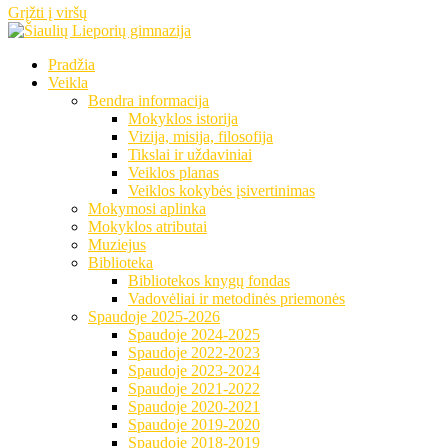
Grįžti į viršų
Pradžia
Veikla
Bendra informacija
Mokyklos istorija
Vizija, misija, filosofija
Tikslai ir uždaviniai
Veiklos planas
Veiklos kokybės įsivertinimas
Mokymosi aplinka
Mokyklos atributai
Muziejus
Biblioteka
Bibliotekos knygų fondas
Vadovėliai ir metodinės priemonės
Spaudoje 2025-2026
Spaudoje 2024-2025
Spaudoje 2022-2023
Spaudoje 2023-2024
Spaudoje 2021-2022
Spaudoje 2020-2021
Spaudoje 2019-2020
Spaudoje 2018-2019