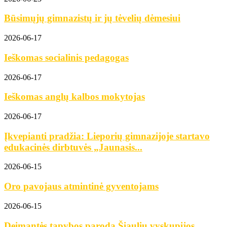
Būsimųjų gimnazistų ir jų tėvelių dėmesiui
2026-06-17
Ieškomas socialinis pedagogas
2026-06-17
Ieškomas anglų kalbos mokytojas
2026-06-17
Įkvepianti pradžia: Lieporių gimnazijoje startavo
edukacinės dirbtuvės „Jaunasis...
2026-06-15
Oro pavojaus atmintinė gyventojams
2026-06-15
Deimantės tapybos paroda Šiaulių vyskupijos