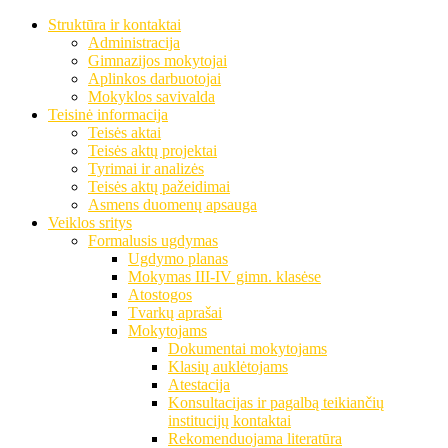
Struktūra ir kontaktai
Administracija
Gimnazijos mokytojai
Aplinkos darbuotojai
Mokyklos savivalda
Teisinė informacija
Teisės aktai
Teisės aktų projektai
Tyrimai ir analizės
Teisės aktų pažeidimai
Asmens duomenų apsauga
Veiklos sritys
Formalusis ugdymas
Ugdymo planas
Mokymas III-IV gimn. klasėse
Atostogos
Tvarkų aprašai
Mokytojams
Dokumentai mokytojams
Klasių auklėtojams
Atestacija
Konsultacijas ir pagalbą teikiančių
institucijų kontaktai
Rekomenduojama literatūra