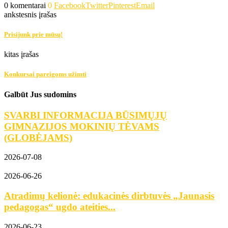
0 komentarai
0
Facebook
Twitter
Pinterest
Email
ankstesnis įrašas
Prisijunk prie mūsų!
kitas įrašas
Konkursai pareigoms užimti
Galbūt Jus sudomins
SVARBI INFORMACIJA BŪSIMŲJŲ
GIMNAZIJOS MOKINIŲ TĖVAMS
(GLOBĖJAMS)
2026-07-08
2026-06-26
Atradimų kelionė: edukacinės dirbtuvės „Jaunasis
pedagogas“ ugdo ateities...
2026-06-23