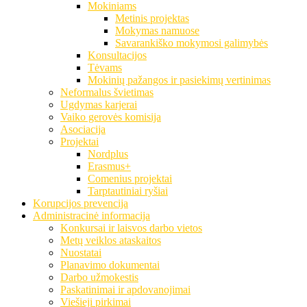
Mokiniams
Metinis projektas
Mokymas namuose
Savarankiško mokymosi galimybės
Konsultacijos
Tėvams
Mokinių pažangos ir pasiekimų vertinimas
Neformalus švietimas
Ugdymas karjerai
Vaiko gerovės komisija
Asociacija
Projektai
Nordplus
Erasmus+
Comenius projektai
Tarptautiniai ryšiai
Korupcijos prevencija
Administracinė informacija
Konkursai ir laisvos darbo vietos
Metų veiklos ataskaitos
Nuostatai
Planavimo dokumentai
Darbo užmokestis
Paskatinimai ir apdovanojimai
Viešieji pirkimai