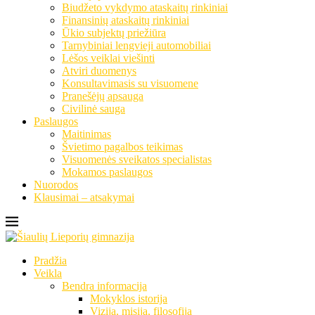
Biudžeto vykdymo ataskaitų rinkiniai
Finansinių ataskaitų rinkiniai
Ūkio subjektų priežiūra
Tarnybiniai lengvieji automobiliai
Lėšos veiklai viešinti
Atviri duomenys
Konsultavimasis su visuomene
Pranešėjų apsauga
Civilinė sauga
Paslaugos
Maitinimas
Švietimo pagalbos teikimas
Visuomenės sveikatos specialistas
Mokamos paslaugos
Nuorodos
Klausimai – atsakymai
Pradžia
Veikla
Bendra informacija
Mokyklos istorija
Vizija, misija, filosofija