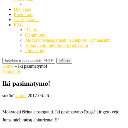
Dienynas
Priėmimas
1.2 % parama
ENG
History
Community
Model of Management in Lieporiu Gymnasium
Vission and mission of gymnasium
Philosophy
Ieškoti
Home
»
Iki pasimatymo!
Naujienos
Iki pasimatymo!
sukūrė
admin
2017-06-26
Mokytojai išeina atostogauti. Iki pasimatymo Rugsėjį ir gero vėjo
Jums mieli mūsų abiturientai !!!