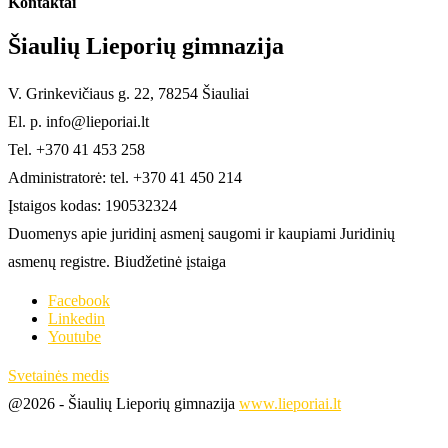
Kontaktai
Šiaulių Lieporių gimnazija
V. Grinkevičiaus g. 22, 78254 Šiauliai
El. p. info@lieporiai.lt
Tel. +370 41 453 258
Administratorė: tel. +370 41 450 214
Įstaigos kodas: 190532324
Duomenys apie juridinį asmenį saugomi ir kaupiami Juridinių
asmenų registre. Biudžetinė įstaiga
Facebook
Linkedin
Youtube
Svetainės medis
@2026 - Šiaulių Lieporių gimnazija
www.lieporiai.lt