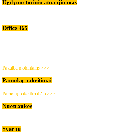
Ugdymo turinio atnaujinimas
Office 365
Pagalba mokiniams >>>
Pamokų pakeitimai
Pamokų pakeitimai čia >>>
Nuotraukos
Svarbu