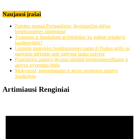
Naujausi įrašai
Patirties mainai Portugalijoje: įkvepiančios idėjos
bendruomenės stiprinimui
Tvarumas ir šiuolaikinė architektūra: ką galime pritaikyti
kasdienybėje?
Lieporių mokyklos bendruomenės nariai iš Prahos grįžo su
naujomis idėjomis apie ugdymą lauko erdvėse
Prancūzijos patirtys įkvepia stiprinti bendruomeniškumą ir
aktyvų gyvenimo būdą
Mokymosi, sąmoningumo ir geros savijautos patirtys
Sardinijoje
Artimiausi Renginiai