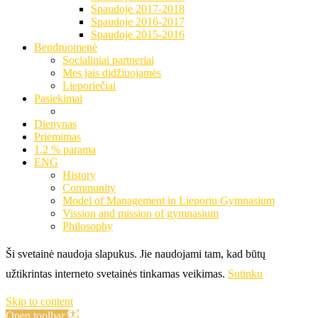
Spaudoje 2017-2018
Spaudoje 2016-2017
Spaudoje 2015-2016
Bendruomenė
Socialiniai partneriai
Mes jais didžiuojamės
Lieporiečiai
Pasiekimai
Dienynas
Priėmimas
1.2 % parama
ENG
History
Community
Model of Management in Lieporiu Gymnasium
Vission and mission of gymnasium
Philosophy
Ši svetainė naudoja slapukus. Jie naudojami tam, kad būtų
užtikrintas interneto svetainės tinkamas veikimas.
Sutinku
Skip to content
Open toolbar