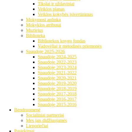
Tikslai ir uždaviniai
Veiklos planas
Veiklos kokybės įsivertinimas
Mokymosi aplinka
Mokyklos atributai
Muziejus
Biblioteka
Bibliotekos knygų fondas
Vadovėliai ir metodinės priemonės
Spaudoje 2025-2026
Spaudoje 2024-2025
Spaudoje 2022-2023
Spaudoje 2023-2024
Spaudoje 2021-2022
Spaudoje 2020-2021
Spaudoje 2019-2020
Spaudoje 2018-2019
Spaudoje 2017-2018
Spaudoje 2016-2017
Spaudoje 2015-2016
Bendruomenė
Socialiniai partneriai
Mes jais didžiuojamės
Lieporiečiai
Pasiekimai