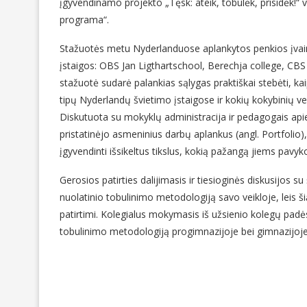
įgyvendinamo projekto „Tęsk: ateik, tobulėk, prisidėk!
programa“.
Stažuotės metu Nyderlanduose aplankytos penkios įvairi
įstaigos: OBS Jan Ligthartschool, Berechja college, CB
stažuotė sudarė palankias sąlygas praktiškai stebėti, k
tipų Nyderlandų švietimo įstaigose ir kokių kokybinių ve
Diskutuota su mokyklų administracija ir pedagogais api
pristatinėjo asmeninius darbų aplankus (angl. Portfolio)
įgyvendinti išsikeltus tikslus, kokią pažangą jiems pavyko
Gerosios patirties dalijimasis ir tiesioginės diskusijos s
nuolatinio tobulinimo metodologiją savo veikloje, leis š
patirtimi. Kolegialus mokymasis iš užsienio kolegų padės 
tobulinimo metodologiją progimnazijoje bei gimnazijoje