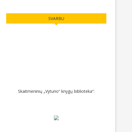
SVARBU
BŪSIMŲJŲ GIMNAZISTŲ IR JŲ
IEŠKOMAS SOCIALINIS PE
TĖVELIŲ DĖMESIUI
2026-06-17
2026-06-17
Skaitmeninių „Vyturio“ knygų biblioteka“: