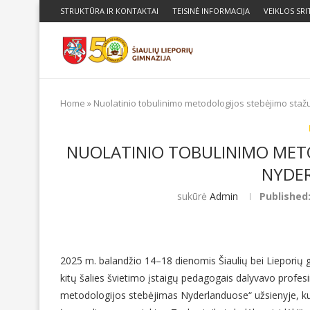
STRUKTŪRA IR KONTAKTAI
TEISINĖ INFORMACIJA
VEIKLOS SRI
Home
»
Nuolatinio tobulinimo metodologijos stebėjimo sta
NUOLATINIO TOBULINIMO MET
NYDE
sukūrė
Admin
Published
2025 m. balandžio 14–18 dienomis Šiaulių bei Lieporių
kitų šalies švietimo įstaigų pedagogais dalyvavo profe
metodologijos stebėjimas Nyderlanduose“ užsienyje, ku