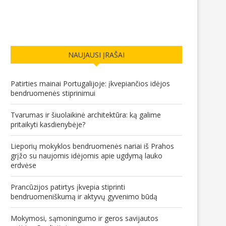
NAUJAUSI ĮRAŠAI
Patirties mainai Portugalijoje: įkvepiančios idėjos
bendruomenės stiprinimui
Tvarumas ir šiuolaikinė architektūra: ką galime
pritaikyti kasdienybėje?
Lieporių mokyklos bendruomenės nariai iš Prahos
grįžo su naujomis idėjomis apie ugdymą lauko
erdvėse
Prancūzijos patirtys įkvepia stiprinti
bendruomeniškumą ir aktyvų gyvenimo būdą
Mokymosi, sąmoningumo ir geros savijautos