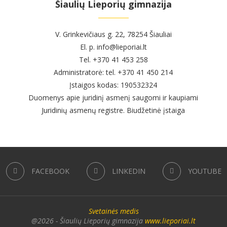
Šiaulių Lieporių gimnazija
V. Grinkevičiaus g. 22, 78254 Šiauliai
El. p. info@lieporiai.lt
Tel. +370 41 453 258
Administratorė: tel. +370 41 450 214
Įstaigos kodas: 190532324
Duomenys apie juridinį asmenį saugomi ir kaupiami
Juridinių asmenų registre. Biudžetinė įstaiga
FACEBOOK
LINKEDIN
YOUTUBE
Svetainės medis
@2026 - Šiaulių Lieporių gimnazija
www.lieporiai.lt