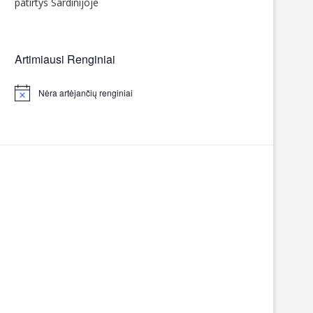
patirtys Sardinijoje
Artimiausi Renginiai
Nėra artėjančių renginiai
Notice