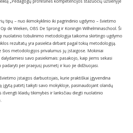
“ veiklą „Pedagogų profesinės kompetencijos stažuočių užsienyje
ų tipų – nuo ikimokyklinio iki pagrindinio ugdymo – švietimo
S Op de Wieken, OBS De Sprong ir Koningin Wilhelminaschool. Ši
aip nuolatinio tobulinimo metodologija taikoma skirtingo ugdymo
iklos rezultatų yra pasiekta dirbant pagal tokią metodologiją.
e šios metodologijos privalumus jų įstaigose. Mokiniai
, dalydamiesi savo pasiekimais: pasakojo, kaip jiems sekasi
 padaryti per praėjusį pusmetį ir kuo jie didžiuojasi.
u švietimo įstaigos darbuotojais, kurie praktiškai įgyvendina
ią įgytą patirtį taikyti savo mokykloje, pasinaudojant olandų
išvengti klaidų tikimybės ir lanksčiau diegti nuolatinio
.