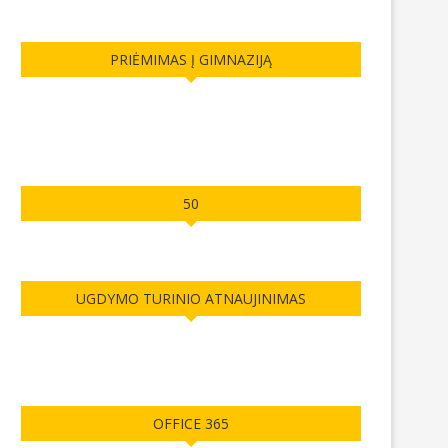
PRIĖMIMAS Į GIMNAZIJĄ
50
UGDYMO TURINIO ATNAUJINIMAS
OFFICE 365