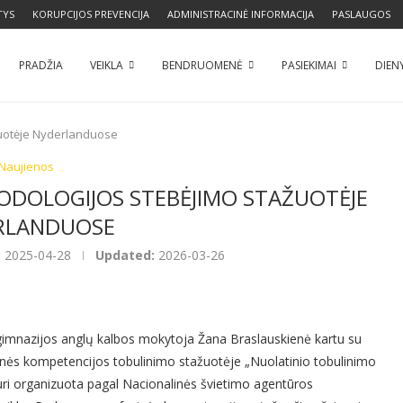
TYS
KORUPCIJOS PREVENCIJA
ADMINISTRACINĖ INFORMACIJA
PASLAUGOS
PRADŽIA
VEIKLA
BENDRUOMENĖ
PASIEKIMAI
DIEN
žuotėje Nyderlanduose
Naujienos
ODOLOGIJOS STEBĖJIMO STAŽUOTĖJE
RLANDUOSE
:
2025-04-28
Updated:
2026-03-26
 gimnazijos anglų kalbos mokytoja Žana Braslauskienė kartu su
sinės kompetencijos tobulinimo stažuotėje „Nuolatinio tobulinimo
ri organizuota pagal Nacionalinės švietimo agentūros