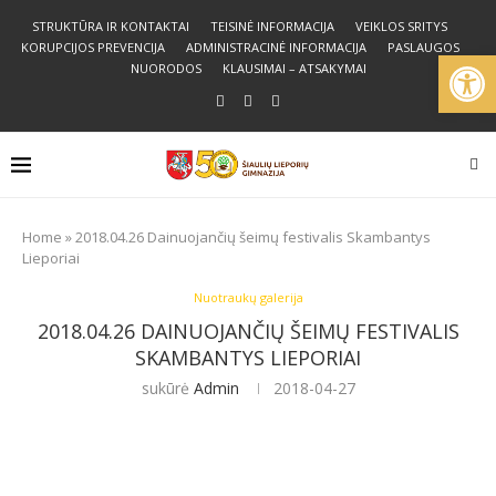
STRUKTŪRA IR KONTAKTAI
TEISINĖ INFORMACIJA
VEIKLOS SRITYS
KORUPCIJOS PREVENCIJA
ADMINISTRACINĖ INFORMACIJA
PASLAUGOS
Open
NUORODOS
KLAUSIMAI – ATSAKYMAI
Home
»
2018.04.26 Dainuojančių šeimų festivalis Skambantys
Lieporiai
Nuotraukų galerija
2018.04.26 DAINUOJANČIŲ ŠEIMŲ FESTIVALIS
SKAMBANTYS LIEPORIAI
sukūrė
Admin
2018-04-27