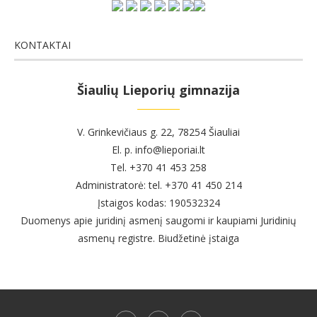
KONTAKTAI
Šiaulių Lieporių gimnazija
V. Grinkevičiaus g. 22, 78254 Šiauliai
El. p. info@lieporiai.lt
Tel. +370 41 453 258
Administratorė: tel. +370 41 450 214
Įstaigos kodas: 190532324
Duomenys apie juridinį asmenį saugomi ir kaupiami Juridinių
asmenų registre. Biudžetinė įstaiga