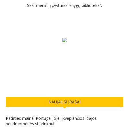
Skaitmeninių „Vyturio“ knygų biblioteka“:
NAUJAUSI ĮRAŠAI
Patirties mainai Portugalijoje: įkvepiančios idėjos
bendruomenės stiprinimui