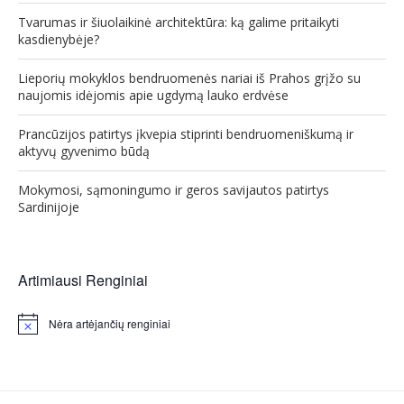
Tvarumas ir šiuolaikinė architektūra: ką galime pritaikyti
kasdienybėje?
Lieporių mokyklos bendruomenės nariai iš Prahos grįžo su
naujomis idėjomis apie ugdymą lauko erdvėse
Prancūzijos patirtys įkvepia stiprinti bendruomeniškumą ir
aktyvų gyvenimo būdą
Mokymosi, sąmoningumo ir geros savijautos patirtys
Sardinijoje
Artimiausi Renginiai
Nėra artėjančių renginiai
Notice