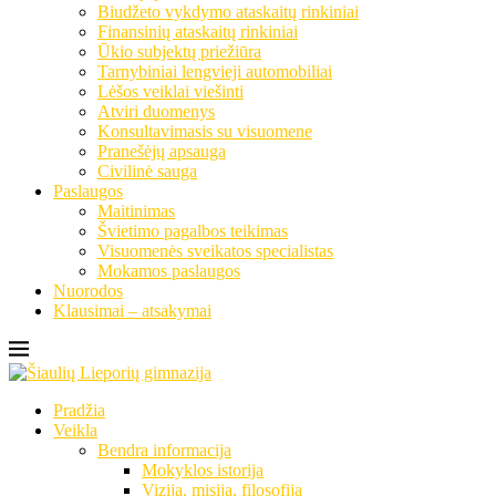
Biudžeto vykdymo ataskaitų rinkiniai
Finansinių ataskaitų rinkiniai
Ūkio subjektų priežiūra
Tarnybiniai lengvieji automobiliai
Lėšos veiklai viešinti
Atviri duomenys
Konsultavimasis su visuomene
Pranešėjų apsauga
Civilinė sauga
Paslaugos
Maitinimas
Švietimo pagalbos teikimas
Visuomenės sveikatos specialistas
Mokamos paslaugos
Nuorodos
Klausimai – atsakymai
Pradžia
Veikla
Bendra informacija
Mokyklos istorija
Vizija, misija, filosofija