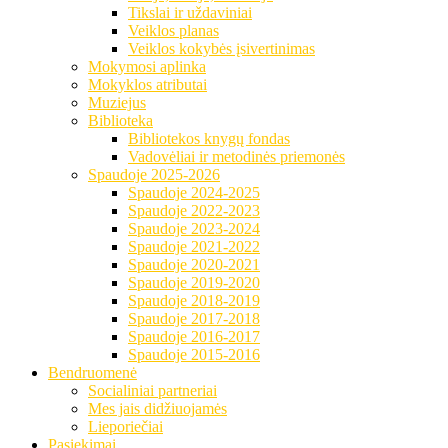
Tikslai ir uždaviniai
Veiklos planas
Veiklos kokybės įsivertinimas
Mokymosi aplinka
Mokyklos atributai
Muziejus
Biblioteka
Bibliotekos knygų fondas
Vadovėliai ir metodinės priemonės
Spaudoje 2025-2026
Spaudoje 2024-2025
Spaudoje 2022-2023
Spaudoje 2023-2024
Spaudoje 2021-2022
Spaudoje 2020-2021
Spaudoje 2019-2020
Spaudoje 2018-2019
Spaudoje 2017-2018
Spaudoje 2016-2017
Spaudoje 2015-2016
Bendruomenė
Socialiniai partneriai
Mes jais didžiuojamės
Lieporiečiai
Pasiekimai