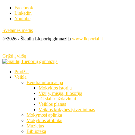
Facebook
Linkedin
Youtube
Svetainės medis
@2026 - Šiaulių Lieporių gimnazija
www.lieporiai.lt
Grįžti į viršų
Pradžia
Veikla
Bendra informacija
Mokyklos istorija
Vizija, misija, filosofija
Tikslai ir uždaviniai
Veiklos planas
Veiklos kokybės įsivertinimas
Mokymosi aplinka
Mokyklos atributai
Muziejus
Biblioteka