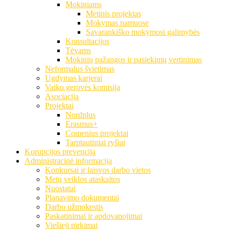
Mokiniams
Metinis projektas
Mokymas namuose
Savarankiško mokymosi galimybės
Konsultacijos
Tėvams
Mokinių pažangos ir pasiekimų vertinimas
Neformalus švietimas
Ugdymas karjerai
Vaiko gerovės komisija
Asociacija
Projektai
Nordplus
Erasmus+
Comenius projektai
Tarptautiniai ryšiai
Korupcijos prevencija
Administracinė informacija
Konkursai ir laisvos darbo vietos
Metų veiklos ataskaitos
Nuostatai
Planavimo dokumentai
Darbo užmokestis
Paskatinimai ir apdovanojimai
Viešieji pirkimai