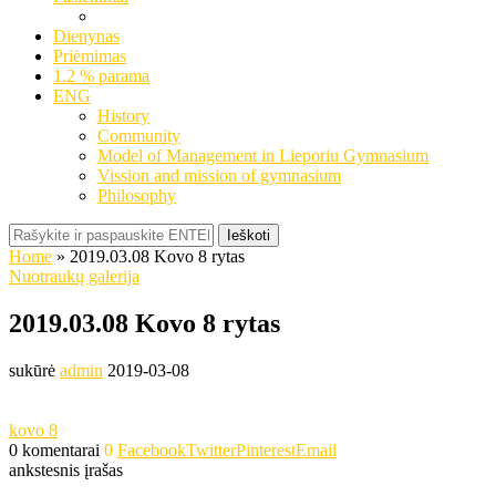
Dienynas
Priėmimas
1.2 % parama
ENG
History
Community
Model of Management in Lieporiu Gymnasium
Vission and mission of gymnasium
Philosophy
Ieškoti
Home
»
2019.03.08 Kovo 8 rytas
Nuotraukų galerija
2019.03.08 Kovo 8 rytas
sukūrė
admin
2019-03-08
kovo 8
0 komentarai
0
Facebook
Twitter
Pinterest
Email
ankstesnis įrašas