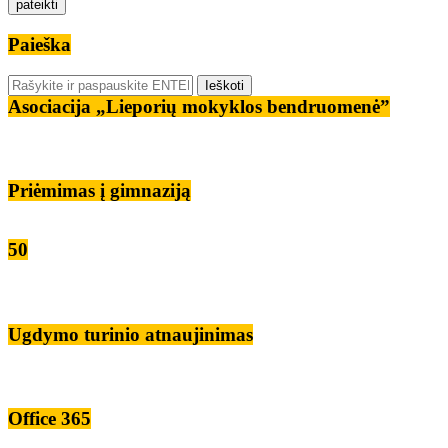
Paieška
Asociacija „Lieporių mokyklos bendruomenė”
Priėmimas į gimnaziją
50
Ugdymo turinio atnaujinimas
Office 365