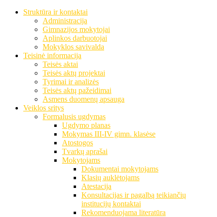
Struktūra ir kontaktai
Administracija
Gimnazijos mokytojai
Aplinkos darbuotojai
Mokyklos savivalda
Teisinė informacija
Teisės aktai
Teisės aktų projektai
Tyrimai ir analizės
Teisės aktų pažeidimai
Asmens duomenų apsauga
Veiklos sritys
Formalusis ugdymas
Ugdymo planas
Mokymas III-IV gimn. klasėse
Atostogos
Tvarkų aprašai
Mokytojams
Dokumentai mokytojams
Klasių auklėtojams
Atestacija
Konsultacijas ir pagalbą teikiančių
institucijų kontaktai
Rekomenduojama literatūra