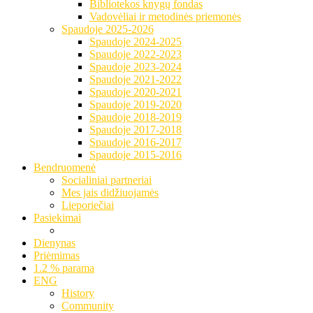
Bibliotekos knygų fondas
Vadovėliai ir metodinės priemonės
Spaudoje 2025-2026
Spaudoje 2024-2025
Spaudoje 2022-2023
Spaudoje 2023-2024
Spaudoje 2021-2022
Spaudoje 2020-2021
Spaudoje 2019-2020
Spaudoje 2018-2019
Spaudoje 2017-2018
Spaudoje 2016-2017
Spaudoje 2015-2016
Bendruomenė
Socialiniai partneriai
Mes jais didžiuojamės
Lieporiečiai
Pasiekimai
Dienynas
Priėmimas
1.2 % parama
ENG
History
Community