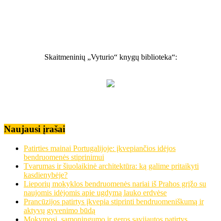
Skaitmeninių „Vyturio“ knygų biblioteka“:
Naujausi įrašai
Patirties mainai Portugalijoje: įkvepiančios idėjos
bendruomenės stiprinimui
Tvarumas ir šiuolaikinė architektūra: ką galime pritaikyti
kasdienybėje?
Lieporių mokyklos bendruomenės nariai iš Prahos grįžo su
naujomis idėjomis apie ugdymą lauko erdvėse
Prancūzijos patirtys įkvepia stiprinti bendruomeniškumą ir
aktyvų gyvenimo būdą
Mokymosi, sąmoningumo ir geros savijautos patirtys