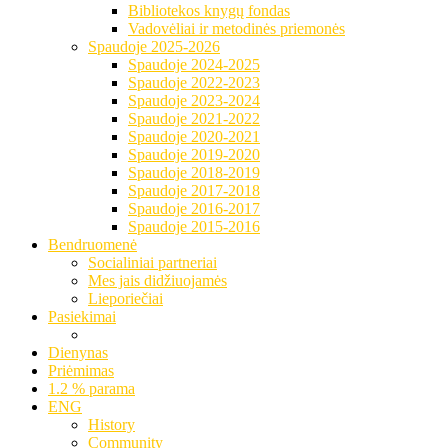
Bibliotekos knygų fondas
Vadovėliai ir metodinės priemonės
Spaudoje 2025-2026
Spaudoje 2024-2025
Spaudoje 2022-2023
Spaudoje 2023-2024
Spaudoje 2021-2022
Spaudoje 2020-2021
Spaudoje 2019-2020
Spaudoje 2018-2019
Spaudoje 2017-2018
Spaudoje 2016-2017
Spaudoje 2015-2016
Bendruomenė
Socialiniai partneriai
Mes jais didžiuojamės
Lieporiečiai
Pasiekimai
Dienynas
Priėmimas
1.2 % parama
ENG
History
Community