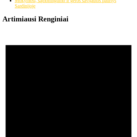
Mokymosi, sąmoningumo ir geros savijautos patirtys
Sardinijoje
Artimiausi Renginiai