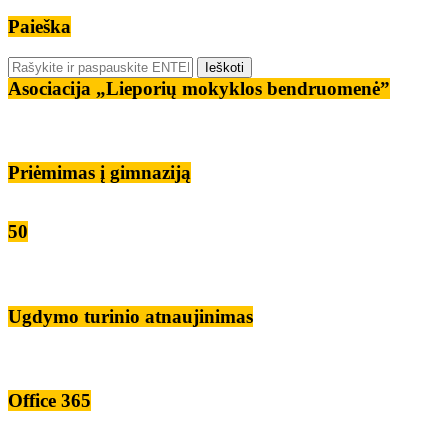
Paieška
Asociacija „Lieporių mokyklos bendruomenė”
Priėmimas į gimnaziją
50
Ugdymo turinio atnaujinimas
Office 365