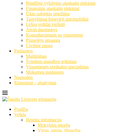
Biudžeto vykdymo ataskaitų rinkiniai
Finansinių ataskaitų rinkiniai
Ūkio subjektų priežiūra
Tarnybiniai lengvieji automobiliai
Lėšos veiklai viešinti
Atviri duomenys
Konsultavimasis su visuomene
Pranešėjų apsauga
Civilinė sauga
Paslaugos
Maitinimas
Švietimo pagalbos teikimas
Visuomenės sveikatos specialistas
Mokamos paslaugos
Nuorodos
Klausimai – atsakymai
Pradžia
Veikla
Bendra informacija
Mokyklos istorija
Vizija, misija, filosofija