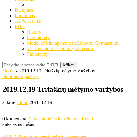
Dienynas
Priėmimas
1.2 % parama
ENG
History
Community
Model of Management in Lieporiu Gymnasium
Vission and mission of gymnasium
Philosophy
Ieškoti
Home
»
2019.12.19 Tritaškių mėtymo varžybos
Nuotraukų galerija
2019.12.19 Tritaškių mėtymo varžybos
sukūrė
admin
2018-12-19
0 komentarai
0
Facebook
Twitter
Pinterest
Email
ankstesnis įrašas
2018.12.19 Geriausių sportininkų apdovanojimai