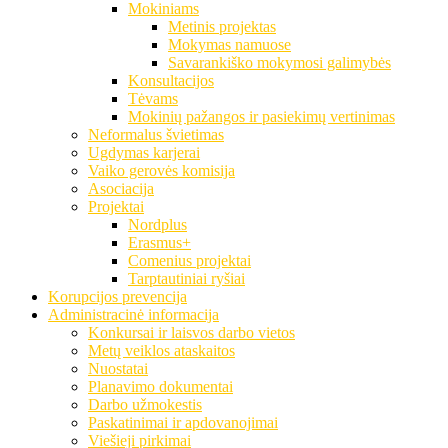
Mokiniams
Metinis projektas
Mokymas namuose
Savarankiško mokymosi galimybės
Konsultacijos
Tėvams
Mokinių pažangos ir pasiekimų vertinimas
Neformalus švietimas
Ugdymas karjerai
Vaiko gerovės komisija
Asociacija
Projektai
Nordplus
Erasmus+
Comenius projektai
Tarptautiniai ryšiai
Korupcijos prevencija
Administracinė informacija
Konkursai ir laisvos darbo vietos
Metų veiklos ataskaitos
Nuostatai
Planavimo dokumentai
Darbo užmokestis
Paskatinimai ir apdovanojimai
Viešieji pirkimai