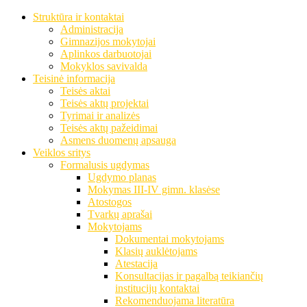
Struktūra ir kontaktai
Administracija
Gimnazijos mokytojai
Aplinkos darbuotojai
Mokyklos savivalda
Teisinė informacija
Teisės aktai
Teisės aktų projektai
Tyrimai ir analizės
Teisės aktų pažeidimai
Asmens duomenų apsauga
Veiklos sritys
Formalusis ugdymas
Ugdymo planas
Mokymas III-IV gimn. klasėse
Atostogos
Tvarkų aprašai
Mokytojams
Dokumentai mokytojams
Klasių auklėtojams
Atestacija
Konsultacijas ir pagalbą teikiančių
institucijų kontaktai
Rekomenduojama literatūra