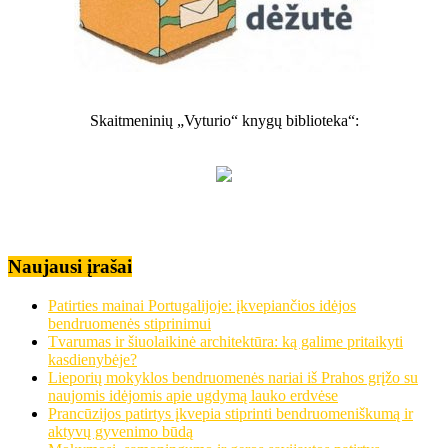
Skaitmeninių „Vyturio“ knygų biblioteka“:
Naujausi įrašai
Patirties mainai Portugalijoje: įkvepiančios idėjos
bendruomenės stiprinimui
Tvarumas ir šiuolaikinė architektūra: ką galime pritaikyti
kasdienybėje?
Lieporių mokyklos bendruomenės nariai iš Prahos grįžo su
naujomis idėjomis apie ugdymą lauko erdvėse
Prancūzijos patirtys įkvepia stiprinti bendruomeniškumą ir
aktyvų gyvenimo būdą