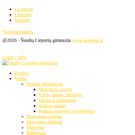
Facebook
Linkedin
Youtube
Svetainės medis
@2026 - Šiaulių Lieporių gimnazija
www.lieporiai.lt
Grįžti į viršų
Pradžia
Veikla
Bendra informacija
Mokyklos istorija
Vizija, misija, filosofija
Tikslai ir uždaviniai
Veiklos planas
Veiklos kokybės įsivertinimas
Mokymosi aplinka
Mokyklos atributai
Muziejus
Biblioteka