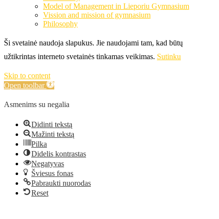
Model of Management in Lieporiu Gymnasium
Vission and mission of gymnasium
Philosophy
Ši svetainė naudoja slapukus. Jie naudojami tam, kad būtų
užtikrintas interneto svetainės tinkamas veikimas.
Sutinku
Skip to content
Open toolbar
Asmenims su negalia
Didinti tekstą
Mažinti tekstą
Pilka
Didelis kontrastas
Negatyvas
Šviesus fonas
Pabraukti nuorodas
Reset