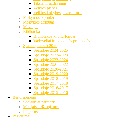
Tikslai ir uždaviniai
Veiklos planas
Veiklos kokybės įsivertinimas
Mokymosi aplinka
Mokyklos atributai
Muziejus
Biblioteka
Bibliotekos knygų fondas
Vadovėliai ir metodinės priemonės
Spaudoje 2025-2026
Spaudoje 2024-2025
Spaudoje 2022-2023
Spaudoje 2023-2024
Spaudoje 2021-2022
Spaudoje 2020-2021
Spaudoje 2019-2020
Spaudoje 2018-2019
Spaudoje 2017-2018
Spaudoje 2016-2017
Spaudoje 2015-2016
Bendruomenė
Socialiniai partneriai
Mes jais didžiuojamės
Lieporiečiai
Pasiekimai