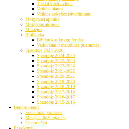
Tikslai ir uždaviniai
Veiklos planas
Veiklos kokybės įsivertinimas
Mokymosi aplinka
Mokyklos atributai
Muziejus
Biblioteka
Bibliotekos knygų fondas
Vadovėliai ir metodinės priemonės
Spaudoje 2025-2026
Spaudoje 2024-2025
Spaudoje 2022-2023
Spaudoje 2023-2024
Spaudoje 2021-2022
Spaudoje 2020-2021
Spaudoje 2019-2020
Spaudoje 2018-2019
Spaudoje 2017-2018
Spaudoje 2016-2017
Spaudoje 2015-2016
Bendruomenė
Socialiniai partneriai
Mes jais didžiuojamės
Lieporiečiai
Pasiekimai