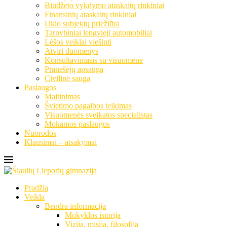
Biudžeto vykdymo ataskaitų rinkiniai
Finansinių ataskaitų rinkiniai
Ūkio subjektų priežiūra
Tarnybiniai lengvieji automobiliai
Lėšos veiklai viešinti
Atviri duomenys
Konsultavimasis su visuomene
Pranešėjų apsauga
Civilinė sauga
Paslaugos
Maitinimas
Švietimo pagalbos teikimas
Visuomenės sveikatos specialistas
Mokamos paslaugos
Nuorodos
Klausimai – atsakymai
Pradžia
Veikla
Bendra informacija
Mokyklos istorija
Vizija, misija, filosofija