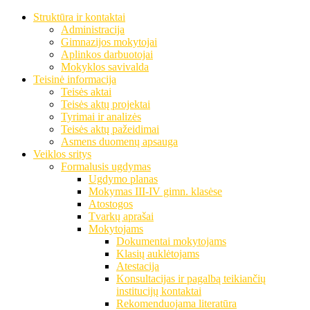
Struktūra ir kontaktai
Administracija
Gimnazijos mokytojai
Aplinkos darbuotojai
Mokyklos savivalda
Teisinė informacija
Teisės aktai
Teisės aktų projektai
Tyrimai ir analizės
Teisės aktų pažeidimai
Asmens duomenų apsauga
Veiklos sritys
Formalusis ugdymas
Ugdymo planas
Mokymas III-IV gimn. klasėse
Atostogos
Tvarkų aprašai
Mokytojams
Dokumentai mokytojams
Klasių auklėtojams
Atestacija
Konsultacijas ir pagalbą teikiančių
institucijų kontaktai
Rekomenduojama literatūra