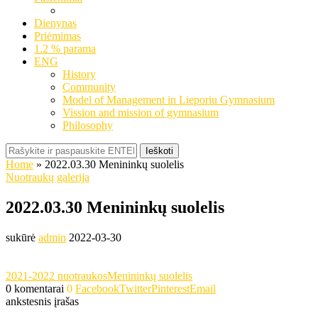
Dienynas
Priėmimas
1.2 % parama
ENG
History
Community
Model of Management in Lieporiu Gymnasium
Vission and mission of gymnasium
Philosophy
Ieškoti
Home
»
2022.03.30 Menininkų suolelis
Nuotraukų galerija
2022.03.30 Menininkų suolelis
sukūrė
admin
2022-03-30
2021-2022 nuotraukos
Menininkų suolelis
0 komentarai
0
Facebook
Twitter
Pinterest
Email
ankstesnis įrašas