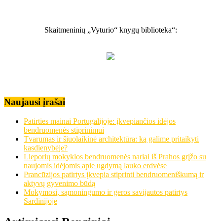
Skaitmeninių „Vyturio“ knygų biblioteka“:
Naujausi įrašai
Patirties mainai Portugalijoje: įkvepiančios idėjos
bendruomenės stiprinimui
Tvarumas ir šiuolaikinė architektūra: ką galime pritaikyti
kasdienybėje?
Lieporių mokyklos bendruomenės nariai iš Prahos grįžo su
naujomis idėjomis apie ugdymą lauko erdvėse
Prancūzijos patirtys įkvepia stiprinti bendruomeniškumą ir
aktyvų gyvenimo būdą
Mokymosi, sąmoningumo ir geros savijautos patirtys
Sardinijoje