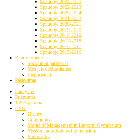
Spaudoje 2024-2025
Spaudoje 2022-2023
Spaudoje 2023-2024
Spaudoje 2021-2022
Spaudoje 2020-2021
Spaudoje 2019-2020
Spaudoje 2018-2019
Spaudoje 2017-2018
Spaudoje 2016-2017
Spaudoje 2015-2016
Bendruomenė
Socialiniai partneriai
Mes jais didžiuojamės
Lieporiečiai
Pasiekimai
Dienynas
Priėmimas
1.2 % parama
ENG
History
Community
Model of Management in Lieporiu Gymnasium
Vission and mission of gymnasium
Philosophy