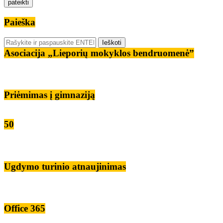
Paieška
Asociacija „Lieporių mokyklos bendruomenė”
Priėmimas į gimnaziją
50
Ugdymo turinio atnaujinimas
Office 365