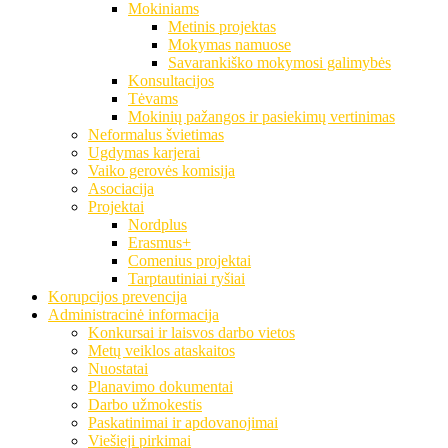
Mokiniams
Metinis projektas
Mokymas namuose
Savarankiško mokymosi galimybės
Konsultacijos
Tėvams
Mokinių pažangos ir pasiekimų vertinimas
Neformalus švietimas
Ugdymas karjerai
Vaiko gerovės komisija
Asociacija
Projektai
Nordplus
Erasmus+
Comenius projektai
Tarptautiniai ryšiai
Korupcijos prevencija
Administracinė informacija
Konkursai ir laisvos darbo vietos
Metų veiklos ataskaitos
Nuostatai
Planavimo dokumentai
Darbo užmokestis
Paskatinimai ir apdovanojimai
Viešieji pirkimai