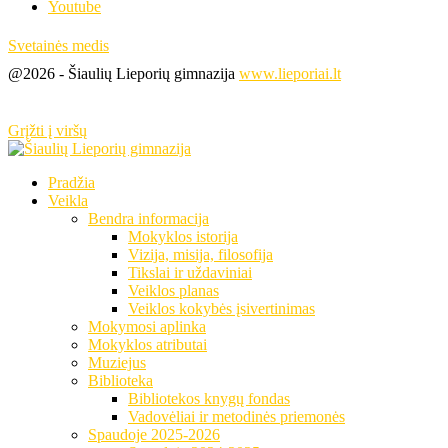
Youtube
Svetainės medis
@2026 - Šiaulių Lieporių gimnazija
www.lieporiai.lt
Grįžti į viršų
Pradžia
Veikla
Bendra informacija
Mokyklos istorija
Vizija, misija, filosofija
Tikslai ir uždaviniai
Veiklos planas
Veiklos kokybės įsivertinimas
Mokymosi aplinka
Mokyklos atributai
Muziejus
Biblioteka
Bibliotekos knygų fondas
Vadovėliai ir metodinės priemonės
Spaudoje 2025-2026