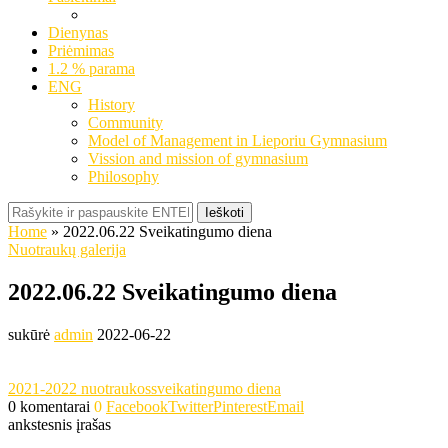
Dienynas
Priėmimas
1.2 % parama
ENG
History
Community
Model of Management in Lieporiu Gymnasium
Vission and mission of gymnasium
Philosophy
Ieškoti
Home
»
2022.06.22 Sveikatingumo diena
Nuotraukų galerija
2022.06.22 Sveikatingumo diena
sukūrė
admin
2022-06-22
2021-2022 nuotraukos
sveikatingumo diena
0 komentarai
0
Facebook
Twitter
Pinterest
Email
ankstesnis įrašas