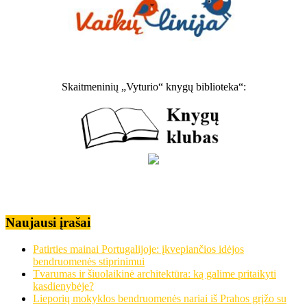
Skaitmeninių „Vyturio“ knygų biblioteka“:
Naujausi įrašai
Patirties mainai Portugalijoje: įkvepiančios idėjos
bendruomenės stiprinimui
Tvarumas ir šiuolaikinė architektūra: ką galime pritaikyti
kasdienybėje?
Lieporių mokyklos bendruomenės nariai iš Prahos grįžo su