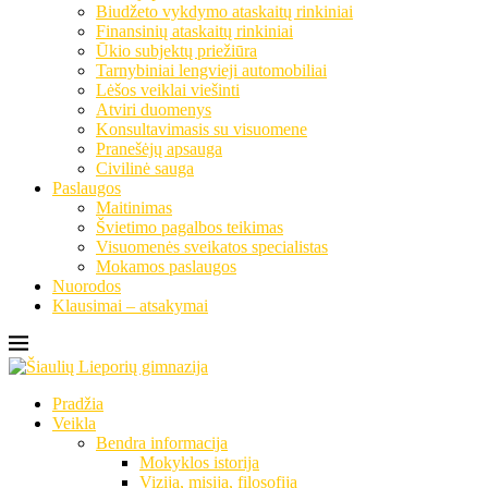
Biudžeto vykdymo ataskaitų rinkiniai
Finansinių ataskaitų rinkiniai
Ūkio subjektų priežiūra
Tarnybiniai lengvieji automobiliai
Lėšos veiklai viešinti
Atviri duomenys
Konsultavimasis su visuomene
Pranešėjų apsauga
Civilinė sauga
Paslaugos
Maitinimas
Švietimo pagalbos teikimas
Visuomenės sveikatos specialistas
Mokamos paslaugos
Nuorodos
Klausimai – atsakymai
Pradžia
Veikla
Bendra informacija
Mokyklos istorija
Vizija, misija, filosofija