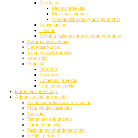
Mokiniams
Metinis projektas
Mokymas namuose
Savarankiško mokymosi galimybės
Konsultacijos
Tėvams
Mokinių pažangos ir pasiekimų vertinimas
Neformalus švietimas
Ugdymas karjerai
Vaiko gerovės komisija
Asociacija
Projektai
Nordplus
Erasmus+
Comenius projektai
Tarptautiniai ryšiai
Korupcijos prevencija
Administracinė informacija
Konkursai ir laisvos darbo vietos
Metų veiklos ataskaitos
Nuostatai
Planavimo dokumentai
Darbo užmokestis
Paskatinimai ir apdovanojimai
Viešieji pirkimai