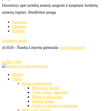
Duomenys apie juridinį asmenį saugomi ir kaupiami Juridinių
asmenų registre. Biudžetinė įstaiga
Facebook
Linkedin
Youtube
Svetainės medis
@2026 - Šiaulių Lieporių gimnazija
www.lieporiai.lt
Grįžti į viršų
Pradžia
Veikla
Bendra informacija
Mokyklos istorija
Vizija, misija, filosofija
Tikslai ir uždaviniai
Veiklos planas
Veiklos kokybės įsivertinimas
Mokymosi aplinka