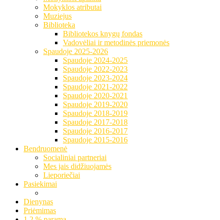
Mokyklos atributai
Muziejus
Biblioteka
Bibliotekos knygų fondas
Vadovėliai ir metodinės priemonės
Spaudoje 2025-2026
Spaudoje 2024-2025
Spaudoje 2022-2023
Spaudoje 2023-2024
Spaudoje 2021-2022
Spaudoje 2020-2021
Spaudoje 2019-2020
Spaudoje 2018-2019
Spaudoje 2017-2018
Spaudoje 2016-2017
Spaudoje 2015-2016
Bendruomenė
Socialiniai partneriai
Mes jais didžiuojamės
Lieporiečiai
Pasiekimai
Dienynas
Priėmimas
1.2 % parama