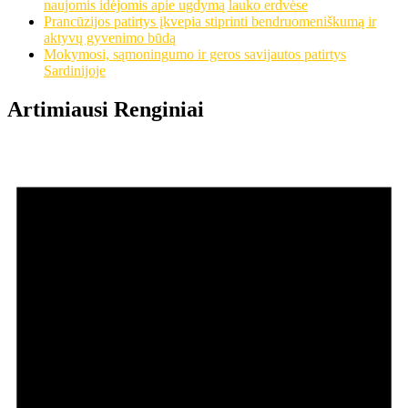
naujomis idėjomis apie ugdymą lauko erdvėse
Prancūzijos patirtys įkvepia stiprinti bendruomeniškumą ir
aktyvų gyvenimo būdą
Mokymosi, sąmoningumo ir geros savijautos patirtys
Sardinijoje
Artimiausi Renginiai