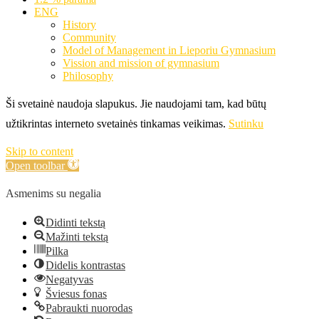
ENG
History
Community
Model of Management in Lieporiu Gymnasium
Vission and mission of gymnasium
Philosophy
Ši svetainė naudoja slapukus. Jie naudojami tam, kad būtų
užtikrintas interneto svetainės tinkamas veikimas.
Sutinku
Skip to content
Open toolbar
Asmenims su negalia
Didinti tekstą
Mažinti tekstą
Pilka
Didelis kontrastas
Negatyvas
Šviesus fonas
Pabraukti nuorodas