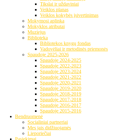
Tikslai ir uždaviniai
Veiklos planas
Veiklos kokybės įsivertinimas
Mokymosi aplinka
Mokyklos atributai
Muziejus
Biblioteka
Bibliotekos knygų fondas
Vadovėliai ir metodinės priemonės
Spaudoje 2025-2026
Spaudoje 2024-2025
Spaudoje 2022-2023
Spaudoje 2023-2024
Spaudoje 2021-2022
Spaudoje 2020-2021
Spaudoje 2019-2020
Spaudoje 2018-2019
Spaudoje 2017-2018
Spaudoje 2016-2017
Spaudoje 2015-2016
Bendruomenė
Socialiniai partneriai
Mes jais didžiuojamės
Lieporiečiai
Pasiekimai