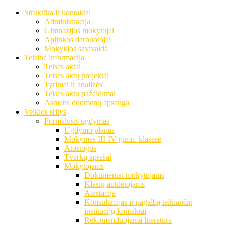
Struktūra ir kontaktai
Administracija
Gimnazijos mokytojai
Aplinkos darbuotojai
Mokyklos savivalda
Teisinė informacija
Teisės aktai
Teisės aktų projektai
Tyrimai ir analizės
Teisės aktų pažeidimai
Asmens duomenų apsauga
Veiklos sritys
Formalusis ugdymas
Ugdymo planas
Mokymas III-IV gimn. klasėse
Atostogos
Tvarkų aprašai
Mokytojams
Dokumentai mokytojams
Klasių auklėtojams
Atestacija
Konsultacijas ir pagalbą teikiančių
institucijų kontaktai
Rekomenduojama literatūra