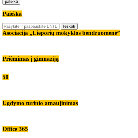
Paieška
Asociacija „Lieporių mokyklos bendruomenė”
Priėmimas į gimnaziją
50
Ugdymo turinio atnaujinimas
Office 365