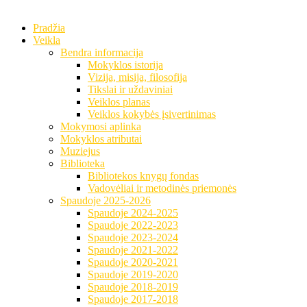
Pradžia
Veikla
Bendra informacija
Mokyklos istorija
Vizija, misija, filosofija
Tikslai ir uždaviniai
Veiklos planas
Veiklos kokybės įsivertinimas
Mokymosi aplinka
Mokyklos atributai
Muziejus
Biblioteka
Bibliotekos knygų fondas
Vadovėliai ir metodinės priemonės
Spaudoje 2025-2026
Spaudoje 2024-2025
Spaudoje 2022-2023
Spaudoje 2023-2024
Spaudoje 2021-2022
Spaudoje 2020-2021
Spaudoje 2019-2020
Spaudoje 2018-2019
Spaudoje 2017-2018