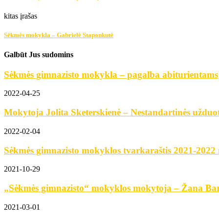
kitas įrašas
Sėkmės mokykla – Gabrielė Staponkutė
Galbūt Jus sudomins
Sėkmės gimnazisto mokykla – pagalba abiturientams
2022-04-25
Mokytoja Jolita Sketerskienė – Nestandartinės užduoty
2022-02-04
Sėkmės gimnazisto mokyklos tvarkaraštis 2021-2022
2021-10-29
„Sėkmės gimnazisto“ mokyklos mokytoja – Žana Bar
2021-03-01