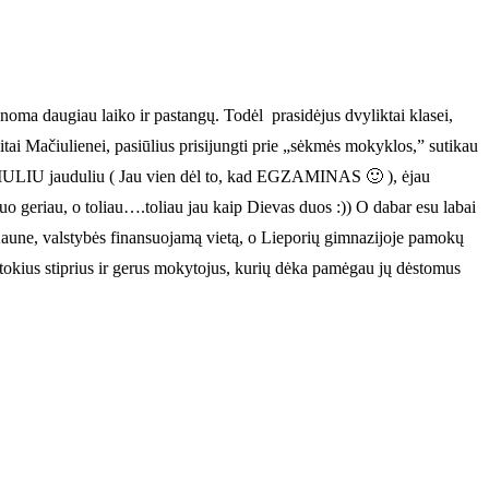
anoma daugiau laiko ir pastangų. Todėl prasidėjus dvyliktai klasei,
ai Mačiulienei, pasiūlius prisijungti prie „sėkmės mokyklos,” sutikau
DIDŽIULIU jauduliu ( Jau vien dėl to, kad EGZAMINAS 🙂 ), ėjau
 kuo geriau, o toliau….toliau jau kaip Dievas duos :)) O dabar esu labai
e Kaune, valstybės finansuojamą vietą, o Lieporių gimnazijoje pamokų
u tokius stiprius ir gerus mokytojus, kurių dėka pamėgau jų dėstomus