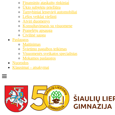
Finansinių ataskaitų rinkiniai
Ūkio subjektų priežiūra
Tarnybiniai lengvieji automobiliai
Lėšos veiklai viešinti
Atviri duomenys
Konsultavimasis su visuomene
Pranešėjų apsauga
Civilinė sauga
Paslaugos
Maitinimas
Švietimo pagalbos teikimas
Visuomenės sveikatos specialistas
Mokamos paslaugos
Nuorodos
Klausimai – atsakymai