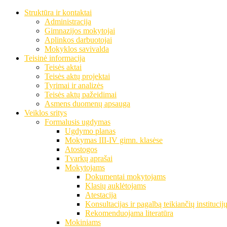
Struktūra ir kontaktai
Administracija
Gimnazijos mokytojai
Aplinkos darbuotojai
Mokyklos savivalda
Teisinė informacija
Teisės aktai
Teisės aktų projektai
Tyrimai ir analizės
Teisės aktų pažeidimai
Asmens duomenų apsauga
Veiklos sritys
Formalusis ugdymas
Ugdymo planas
Mokymas III-IV gimn. klasėse
Atostogos
Tvarkų aprašai
Mokytojams
Dokumentai mokytojams
Klasių auklėtojams
Atestacija
Konsultacijas ir pagalbą teikiančių institucij
Rekomenduojama literatūra
Mokiniams