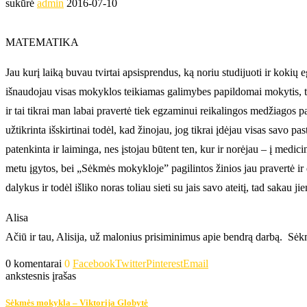
sukūrė
admin
2016-07-10
MATEMATIKA
Jau kurį laiką buvau tvirtai apsisprendus, ką noriu studijuoti ir koki
išnaudojau visas mokyklos teikiamas galimybes papildomai mokytis, t.y
ir tai tikrai man labai pravertė tiek egzaminui reikalingos medžiago
užtikrinta išskirtinai todėl, kad žinojau, jog tikrai įdėjau visas savo 
patenkinta ir laiminga, nes įstojau būtent ten, kur ir norėjau – į med
metu įgytos, bei „Sėkmės mokykloje” pagilintos žinios jau pravertė ir
dalykus ir todėl išliko noras toliau sieti su jais savo ateitį, tad sakau 
Alisa
Ačiū ir tau, Alisija, už malonius prisiminimus apie bendrą darbą. Sėk
0 komentarai
0
Facebook
Twitter
Pinterest
Email
ankstesnis įrašas
Sėkmės mokykla – Viktorija Globytė