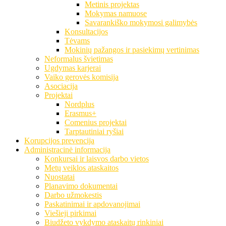
Metinis projektas
Mokymas namuose
Savarankiško mokymosi galimybės
Konsultacijos
Tėvams
Mokinių pažangos ir pasiekimų vertinimas
Neformalus švietimas
Ugdymas karjerai
Vaiko gerovės komisija
Asociacija
Projektai
Nordplus
Erasmus+
Comenius projektai
Tarptautiniai ryšiai
Korupcijos prevencija
Administracinė informacija
Konkursai ir laisvos darbo vietos
Metų veiklos ataskaitos
Nuostatai
Planavimo dokumentai
Darbo užmokestis
Paskatinimai ir apdovanojimai
Viešieji pirkimai
Biudžeto vykdymo ataskaitų rinkiniai