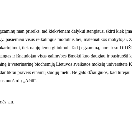
ų egzaminų man prireiks, tad kiekvienam dalykui stengiausi skirti kiek įm
. pasiėmiau visus reikalingus modulius bei, matematikos mokytojai, Zit
s pakartojimui, tiek naujų temų gilinimui. Tad į egzaminą, nors ir su 
pastangas ir išnaudojau visas galimybes išmokti kuo daugiau ir pasiruošti
icininę ir veterinarinę biochemiją Lietuvos sveikatos mokslų universitet
 dar tikrai pravers einamų studijų metu. Be galo džiaugiuos, kad turėja
jiems nuoširdų „Ačiū”.
mės tau.