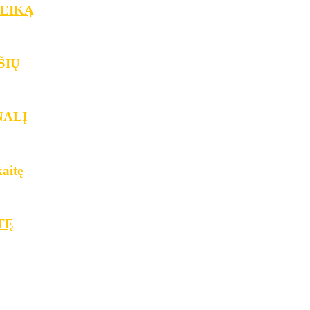
IMEIKĄ
IŠIŲ
UNALĮ
aitę
ITĘ