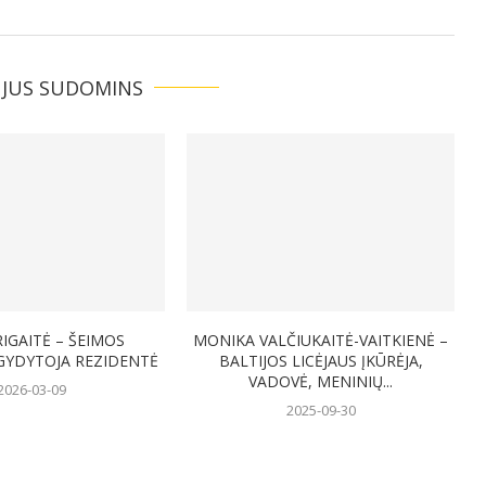
 JUS SUDOMINS
RIGAITĖ – ŠEIMOS
MONIKA VALČIUKAITĖ-VAITKIENĖ –
GYDYTOJA REZIDENTĖ
BALTIJOS LICĖJAUS ĮKŪRĖJA,
VADOVĖ, MENINIŲ...
2026-03-09
2025-09-30