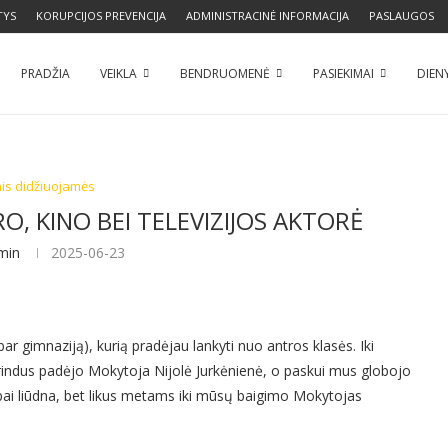
TYS
KORUPCIJOS PREVENCIJA
ADMINISTRACINĖ INFORMACIJA
PASLAUGOS
PRADŽIA
VEIKLA
BENDRUOMENĖ
PASIEKIMAI
DIEN
ais didžiuojamės
O, KINO BEI TELEVIZIJOS AKTORĖ
min
2025-06-23
ar gimnaziją), kurią pradėjau lankyti nuo antros klasės. Iki
grindus padėjo Mokytoja Nijolė Jurkėnienė, o paskui mus globojo
bai liūdna, bet likus metams iki mūsų baigimo Mokytojas