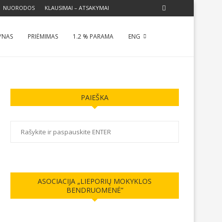
NUORODOS
KLAUSIMAI – ATSAKYMAI
YNAS
PRIĖMIMAS
1.2 % PARAMA
ENG
PAIEŠKA
ASOCIACIJA „LIEPORIŲ MOKYKLOS
BENDRUOMENĖ”