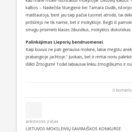
kad mane mokė nuostabūs mokytojai. Lietuvių kalbos –
kalbos – Nadiežda Stungienė bei Tamara Dudik, istorijos
maištautoja, bent jau taip pačiai tuomet atrodė, tai dė
prižiūrėjo ne tik namie, bet ir mokykloje. Bėgti iš pamokų
smagu prisiminti klasės žiburėlius, mokyklos diskotekas 
Palinkėjimas Lieporių bendruomenei.
Kaip buvusi ne pati geriausia mokinė, labai mėgstu anek
prabangioje jachtoje.” Juokais, bet ir rimtai noriu palin
išlikti Žmogumi! Todėl labiausiai linkiu žmogiškumo ir 
0 komenta
ankstesnis įrašas
LIETUVOS MOKSLEIVIŲ SAVIRAIŠKOS KONKURSE