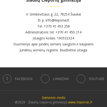
V. Grinkevičiaus g. 22, 78254 Šiauliai
El. p. info@lieporiai.lt
Tel. +370 41 453 258
Administratorė: tel. +370 41 450 214
Įstaigos kodas: 190532324
Duomenys apie juridinį asmenį saugomi ir kaupiami
Juridinių asmenų registre. Biudžetinė įstaiga
FACEBOOK
LINKEDIN
YOUTUBE
Svetainės medis
@2026 - Šiaulių Lieporių gimnazija
www.lieporiai.lt