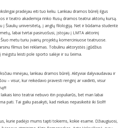
ikslingai pradėjau eiti tuo keliu. Lankiau dramos būrelį ilgus
os ir teatro akademija rinko Rusų dramos teatrui aktorių kursą.
u į Šiaulių universitetą, į anglų filologiją. Net ir būdama studentė
metų, labai tvirtai pasiruošusi, įstojau į LMTA aktorinį
 Šiuo metu turiu įvairių projektų komerciniuose teatruose.
arsinu filmus bei reklamas. Tobulinu aktorystės įgūdžius
mėgstu leisti pole sporto salėje ir su šeima.
ksčiau minėjau, lankiau dramos būrelį. Aktyviai dalyvaudavau ir
– visur, kur reikėdavo pravesti renginį ar vaidinti, visur
ą!!!
laikais kino teatrai nebuvo itin populiarūs, bet man labai
a pati. Tai galiu pasakyti, kad niekas nepasikeitė iki šiol!!!
us, kurie padėjo mums tapti tokiems, kokie esame. Džiaugiuosi,