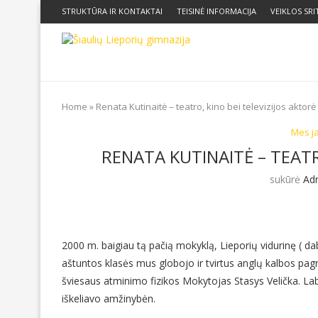
STRUKTŪRA IR KONTAKTAI
TEISINĖ INFORMACIJA
VEIKLOS SRI
Home
»
Renata Kutinaitė – teatro, kino bei televizijos aktorė
Mes j
RENATA KUTINAITĖ – TEATR
sukūrė
Ad
2000 m. baigiau tą pačią mokyklą, Lieporių vidurinę ( dab
aštuntos klasės mus globojo ir tvirtus anglų kalbos pa
šviesaus atminimo fizikos Mokytojas Stasys Velička. La
iškeliavo amžinybėn.