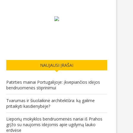
NAUJAUSI ĮRAŠAI
Patirties mainai Portugalijoje: įkvepiančios idėjos
bendruomenės stiprinimui
Tvarumas ir šiuolaikinė architektūra: ką galime
pritaikyti kasdienybėje?
Lieporių mokyklos bendruomenės nariai iš Prahos
grįžo su naujomis idėjomis apie ugdymą lauko
erdvėse