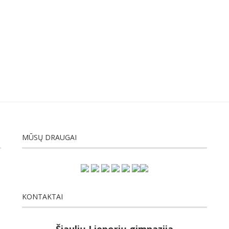
MŪSŲ DRAUGAI
KONTAKTAI
Šiaulių Lieporių gimnazija