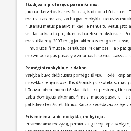
Studijos ir profesijos pasirinkimas.
Jau nuo ketvirtos klasės žinojau, kad noriu būti aktore. T
metus. Tais metais, kai baigiau mokyklą, Lietuvos muzik
Nutariau metus palaukti ir, kad jie nenueitų veltui, įstoja
vis dar lankiau tą patį dramos būrelį su moksleiviais. Po 
meistriškumą. 2007 m. įgijau aktoriaus magistro laipsnį.
Filmuojuosi filmuose, serialuose, reklamose. Taip pat g
mokymuose pas pasaulyje žinomus lektorius. Laisvalaikį 
Pomėgiai mokykloje ir dabar.
Vaidyba buvo didžiausias pomėgis iš visų! Todėl, kaip an
mokyklos renginiuose. Beždžioniukų diskotekos, madų šou 
būdavau pirmu numeriu! Man tik leiskit persirengti ir scen
Labai domėjausi aktoriais, filmais, mados pasauliu. Tais 
patikdavo ten žiūrėti filmus. Kartais sėdėdavau salėje vien
Prisiminimai apie mokyklą, mokytojus.
Prisimindama mokyklą, pirmiausia galvoju apie Mokytoj