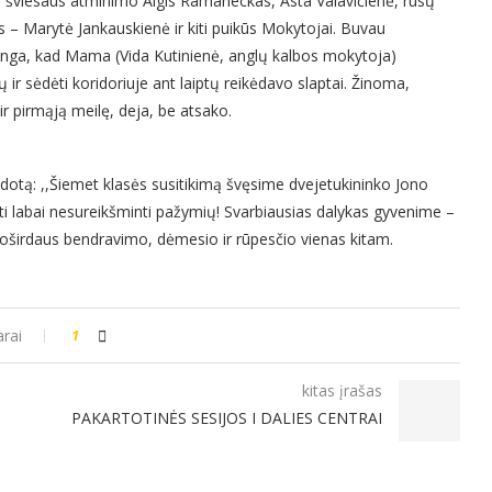
 šviesaus atminimo Algis Ramaneckas, Asta Valavičienė, rusų
 – Marytė Jankauskienė ir kiti puikūs Mokytojai. Buvau
kinga, kad Mama (Vida Kutinienė, anglų kalbos mokytoja)
 ir sėdėti koridoriuje ant laiptų reikėdavo slaptai. Žinoma,
ir pirmąją meilę, deja, be atsako.
dotą: ,,Šiemet klasės susitikimą švęsime dvejetukininko Jono
kėti labai nesureikšminti pažymių! Svarbiausias dalykas gyvenime –
nuoširdaus bendravimo, dėmesio ir rūpesčio vienas kitam.
rai
1
kitas įrašas
PAKARTOTINĖS SESIJOS I DALIES CENTRAI