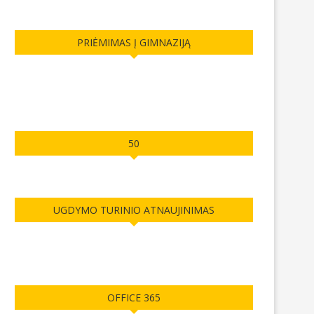
PRIĖMIMAS Į GIMNAZIJĄ
50
UGDYMO TURINIO ATNAUJINIMAS
OFFICE 365