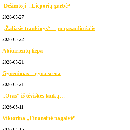
Dešimtoji „Lieporių garbė“
2026-05-27
„Žaliasis traukinys“ – po pasaulio šalis
2026-05-22
Abiturientų liepa
2026-05-21
Gyvenimas – gyva scena
2026-05-21
„Oras“ iš tėviškės laukų…
2026-05-11
Viktorina „Finansinė pagalvė”
2026-04-15