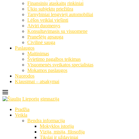
Finansinių ataskaitų rinkiniai
Ūkio subjektų priežiūra
Tarnybiniai lengvieji automobiliai
Lėšos veiklai viešinti
Atviri duomenys
Konsultavimasis su visuomene
Pranešėjų apsauga
Civilinė sauga
Paslaugos
Maitinimas
Švietimo pagalbos teikimas
Visuomenės sveikatos specialistas
Mokamos paslaugos
Nuorodos
Klausimai – atsakymai
Pradžia
Veikla
Bendra informacija
Mokyklos istorija
Vizija, misija, filosofija
Tikslai ir uždaviniai