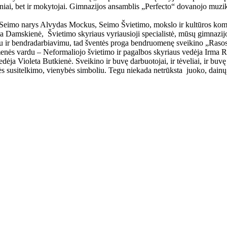
niai, bet ir mokytojai. Gimnazijos ansamblis „Perfecto“ dovanojo muzik
: Seimo narys Alvydas Mockus, Seimo Švietimo, mokslo ir kultūros kom
ta Damskienė, Švietimo skyriaus vyriausioji specialistė, mūsų gimnazi
mu ir bendradarbiavimu, tad šventės proga bendruomenę sveikino „Raso
ės vardu – Neformaliojo švietimo ir pagalbos skyriaus vedėja Irma Ri
ėja Violeta Butkienė. Sveikino ir buvę darbuotojai, ir tėveliai, ir buvę
s susitelkimo, vienybės simboliu. Tegu niekada netrūksta juoko, dainų