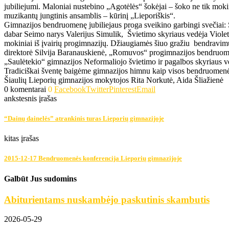
jubiliejumi. Maloniai nustebino „Agotėlės“ šokėjai – šoko ne tik moki
muzikantų jungtinis ansamblis – kūrinį „Lieporiškis“.
Gimnazijos bendruomenę jubiliejaus proga sveikino garbingi svečiai
dabar Seimo narys Valerijus Simulik, Švietimo skyriaus vedėja Viole
mokiniai iš įvairių progimnazijų. Džiaugiamės šiuo gražiu bendravi
direktorė Silvija Baranauskienė, „Romuvos“ progimnazijos bendruomen
„Saulėtekio“ gimnazijos Neformaliojo švietimo ir pagalbos skyriaus ved
Tradiciškai šventę baigėme gimnazijos himnu kaip visos bendruomenė
Šiaulių Lieporių gimnazijos mokytojos Rita Norkutė, Aida Šliažienė
0 komentarai
0
Facebook
Twitter
Pinterest
Email
ankstesnis įrašas
“Dainų dainelės” atrankinis turas Lieporių gimnazijoje
kitas įrašas
2015-12-17 Bendruomenės konferencija Lieporių gimnazijoje
Galbūt Jus sudomins
Abiturientams nuskambėjo paskutinis skambutis
2026-05-29