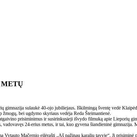
0 METŲ
orių gimnazija sulaukė 40-ojo jubiliejaus. Iškilmingą šventę vedė Klaip
aip žmogų, bei ugdymo skyriaus vedėja Reda Šteimantienė.
i atgaivino prisiminimus ir susirinkusieji išvydo filmuką apie Lieporių g
s, vadovavęs 24-erius metus, ir tai, kuo gyvena šiandieninė gimnazija.
a Vytauto Mačernio eilėraštį „Aš pažinau karalių tavyje“. Ji prisiminė