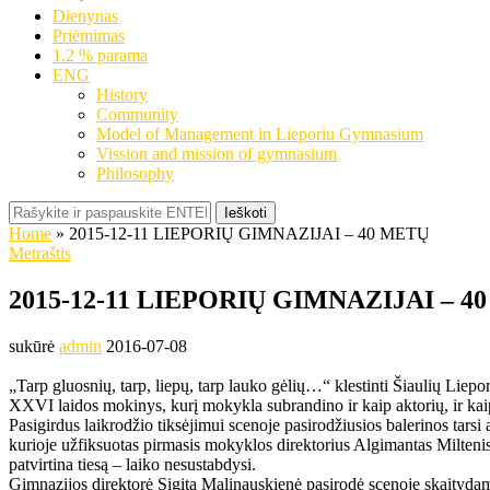
Dienynas
Priėmimas
1.2 % parama
ENG
History
Community
Model of Management in Lieporiu Gymnasium
Vission and mission of gymnasium
Philosophy
Ieškoti
Home
»
2015-12-11 LIEPORIŲ GIMNAZIJAI – 40 METŲ
Metraštis
2015-12-11 LIEPORIŲ GIMNAZIJAI – 4
sukūrė
admin
2016-07-08
„Tarp gluosnių, tarp, liepų, tarp lauko gėlių…“ klestinti Šiaulių Liep
XXVI laidos mokinys, kurį mokykla subrandino ir kaip aktorių, ir k
Pasigirdus laikrodžio tiksėjimui scenoje pasirodžiusios balerinos tars
kurioje užfiksuotas pirmasis mokyklos direktorius Algimantas Milteni
patvirtina tiesą – laiko nesustabdysi.
Gimnazijos direktorė Sigita Malinauskienė pasirodė scenoje skaitydam