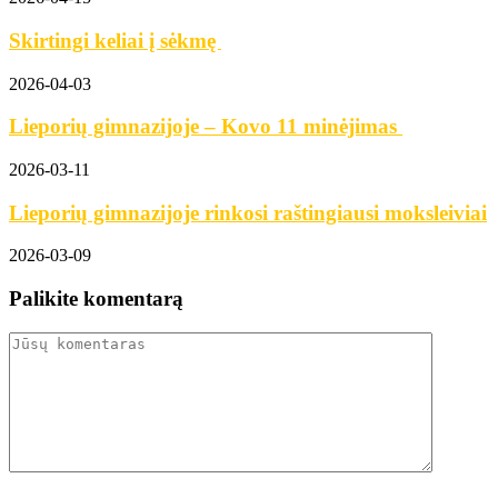
Skirtingi keliai į sėkmę
2026-04-03
Lieporių gimnazijoje – Kovo 11 minėjimas
2026-03-11
Lieporių gimnazijoje rinkosi raštingiausi moksleiviai
2026-03-09
Palikite komentarą