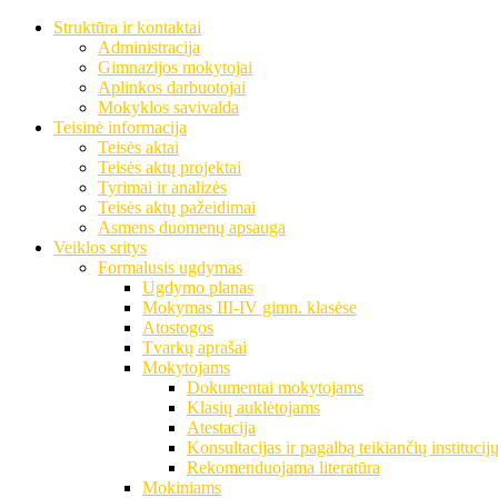
Struktūra ir kontaktai
Administracija
Gimnazijos mokytojai
Aplinkos darbuotojai
Mokyklos savivalda
Teisinė informacija
Teisės aktai
Teisės aktų projektai
Tyrimai ir analizės
Teisės aktų pažeidimai
Asmens duomenų apsauga
Veiklos sritys
Formalusis ugdymas
Ugdymo planas
Mokymas III-IV gimn. klasėse
Atostogos
Tvarkų aprašai
Mokytojams
Dokumentai mokytojams
Klasių auklėtojams
Atestacija
Konsultacijas ir pagalbą teikiančių institucij
Rekomenduojama literatūra
Mokiniams