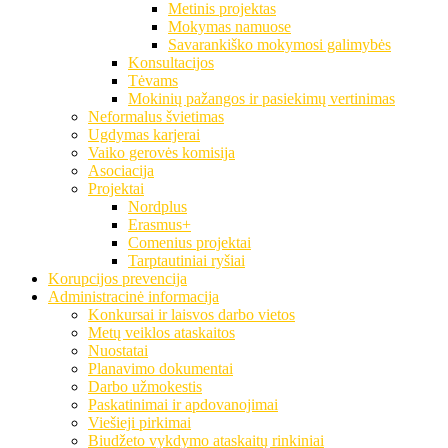
Metinis projektas
Mokymas namuose
Savarankiško mokymosi galimybės
Konsultacijos
Tėvams
Mokinių pažangos ir pasiekimų vertinimas
Neformalus švietimas
Ugdymas karjerai
Vaiko gerovės komisija
Asociacija
Projektai
Nordplus
Erasmus+
Comenius projektai
Tarptautiniai ryšiai
Korupcijos prevencija
Administracinė informacija
Konkursai ir laisvos darbo vietos
Metų veiklos ataskaitos
Nuostatai
Planavimo dokumentai
Darbo užmokestis
Paskatinimai ir apdovanojimai
Viešieji pirkimai
Biudžeto vykdymo ataskaitų rinkiniai