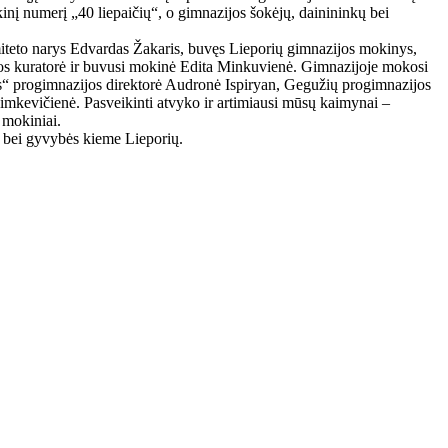
inį numerį „40 liepaičių“, o gimnazijos šokėjų, dainininkų bei
iteto narys Edvardas Žakaris, buvęs Lieporių gimnazijos mokinys,
jos kuratorė ir buvusi mokinė Edita Minkuvienė. Gimnazijoje mokosi
s“ progimnazijos direktorė Audronė Ispiryan, Gegužių progimnazijos
mkevičienė. Pasveikinti atvyko ir artimiausi mūsų kaimynai –
 mokiniai.
 bei gyvybės kieme Lieporių.