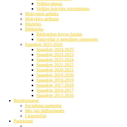
Veiklos planas
Veiklos kokybės įsivertinimas
Mokymosi aplinka
Mokyklos atributai
Muziejus
Biblioteka
Bibliotekos knygų fondas
Vadovėliai ir metodinės priemonės
Spaudoje 2025-2026
Spaudoje 2024-2025
Spaudoje 2022-2023
Spaudoje 2023-2024
Spaudoje 2021-2022
Spaudoje 2020-2021
Spaudoje 2019-2020
Spaudoje 2018-2019
Spaudoje 2017-2018
Spaudoje 2016-2017
Spaudoje 2015-2016
Bendruomenė
Socialiniai partneriai
Mes jais didžiuojamės
Lieporiečiai
Pasiekimai