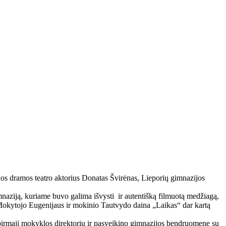
ėdos dramos teatro aktorius Donatas Švirėnas, Lieporių gimnazijos
imnaziją, kuriame buvo galima išvysti ir autentišką filmuotą medžiagą,
 Mokytojo Eugenijaus ir mokinio Tautvydo daina „Laikas“ dar kartą
 pirmąjį mokyklos direktorių ir pasveikino gimnazijos bendruomenę su