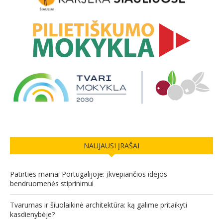
NAUJAUSI ĮRAŠAI
Patirties mainai Portugalijoje: įkvepiančios idėjos
bendruomenės stiprinimui
Tvarumas ir šiuolaikinė architektūra: ką galime pritaikyti
kasdienybėje?