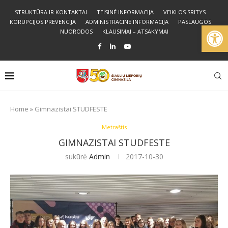
STRUKTŪRA IR KONTAKTAI
TEISINĖ INFORMACIJA
VEIKLOS SRITYS
KORUPCIJOS PREVENCIJA
ADMINISTRACINĖ INFORMACIJA
PASLAUGOS
Open
NUORODOS
KLAUSIMAI – ATSAKYMAI
Home
»
Gimnazistai STUDFESTE
Metraštis
GIMNAZISTAI STUDFESTE
sukūrė
Admin
2017-10-30