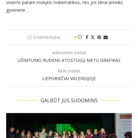
visiems patarė mokytis matematikos, nes jos tikrai prireiks
gyvenime …
0 komentarai
0
ankstesnis įrašas
UŽIMTUMO RUDENS ATOSTOGŲ METU GRAFIKAS
kitas įrašas
LIEPORIEČIAI VALENSIJOJE
GALBŪT JUS SUDOMINS