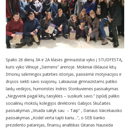
Spalio 26 dieną 3A ir 2A klasės gimnazistai vyko į STUDFESTĄ,
kuris vyko Vilniuje „Siemens” arenoje. Mokiniai išklausė kitų
žmonių sėkmingos patirties istorijas, pasisėmė motyvacijos ir
drąsos siekti savo svajonių. Labiausiai gimnazistams patiko
laidų vedėjos, humoristės Indrės Stonkuvienės pasisakymas
„Negyvenk pagal kitų taisykles – susikurk savo.” Įspūdį paliko
socialinių mokslų kolegijos direktorės Gabijos Skučaitės
pasisakymas „Visada sakyk sau – Taip” , Dariaus Vaicekausko
pasisakymas „Kodėl verta tapti kariu…”, o SEB banko
prezidento patarėjas, finansų analitikas Gitanas Nausėda