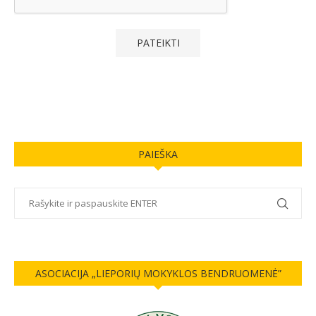
PAIEŠKA
ASOCIACIJA „LIEPORIŲ MOKYKLOS BENDRUOMENĖ”