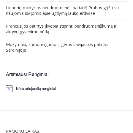
Lieporių mokyklos bendruomenės nariai iš Prahos grįžo su
naujomis idėjomis apie ugdymą lauko erdvėse
Prancūzijos patirtys įkvepia stiprinti bendruomeniškumą ir
aktyvų gyvenimo būdą
Mokymosi, sąmoningumo ir geros savijautos patirtys
Sardinijoje
Artimiausi Renginiai
Nėra artėjančių renginiai
Notice
PAMOKŲ LAIKAS