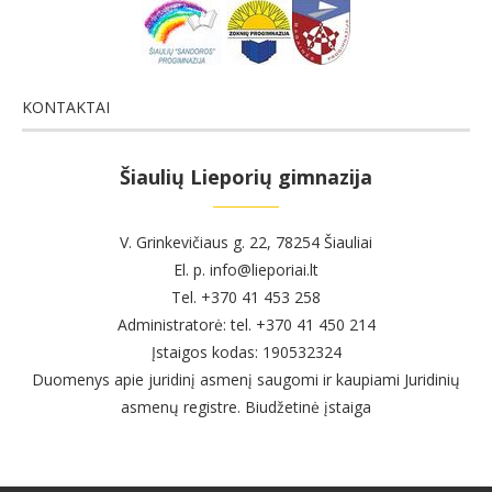
KONTAKTAI
Šiaulių Lieporių gimnazija
V. Grinkevičiaus g. 22, 78254 Šiauliai
El. p. info@lieporiai.lt
Tel. +370 41 453 258
Administratorė: tel. +370 41 450 214
Įstaigos kodas: 190532324
Duomenys apie juridinį asmenį saugomi ir kaupiami Juridinių
asmenų registre. Biudžetinė įstaiga