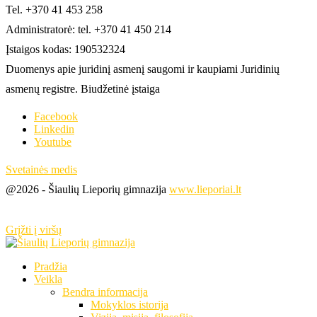
Tel. +370 41 453 258
Administratorė: tel. +370 41 450 214
Įstaigos kodas: 190532324
Duomenys apie juridinį asmenį saugomi ir kaupiami Juridinių
asmenų registre. Biudžetinė įstaiga
Facebook
Linkedin
Youtube
Svetainės medis
@2026 - Šiaulių Lieporių gimnazija
www.lieporiai.lt
Grįžti į viršų
Pradžia
Veikla
Bendra informacija
Mokyklos istorija