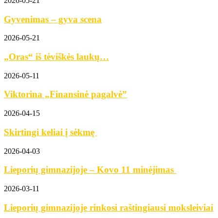
2026-05-21
Gyvenimas – gyva scena
2026-05-21
„Oras“ iš tėviškės laukų…
2026-05-11
Viktorina „Finansinė pagalvė”
2026-04-15
Skirtingi keliai į sėkmę
2026-04-03
Lieporių gimnazijoje – Kovo 11 minėjimas
2026-03-11
Lieporių gimnazijoje rinkosi raštingiausi moksleiviai