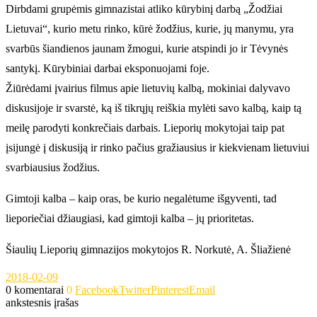
Dirbdami grupėmis gimnazistai atliko kūrybinį darbą „Žodžiai
Lietuvai“, kurio metu rinko, kūrė žodžius, kurie, jų manymu, yra
svarbūs šiandienos jaunam žmogui, kurie atspindi jo ir Tėvynės
santykį. Kūrybiniai darbai eksponuojami foje.
Žiūrėdami įvairius filmus apie lietuvių kalbą, mokiniai dalyvavo
diskusijoje ir svarstė, ką iš tikrųjų reiškia mylėti savo kalbą, kaip tą
meilę parodyti konkrečiais darbais. Lieporių mokytojai taip pat
įsijungė į diskusiją ir rinko pačius gražiausius ir kiekvienam lietuviui
svarbiausius žodžius.
Gimtoji kalba – kaip oras, be kurio negalėtume išgyventi, tad
lieporiečiai džiaugiasi, kad gimtoji kalba – jų prioritetas.
Šiaulių Lieporių gimnazijos mokytojos R. Norkutė, A. Šliažienė
2018-02-09
0 komentarai
0
Facebook
Twitter
Pinterest
Email
ankstesnis įrašas