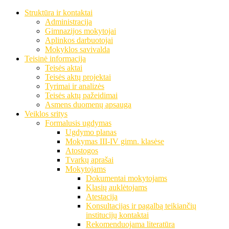
Struktūra ir kontaktai
Administracija
Gimnazijos mokytojai
Aplinkos darbuotojai
Mokyklos savivalda
Teisinė informacija
Teisės aktai
Teisės aktų projektai
Tyrimai ir analizės
Teisės aktų pažeidimai
Asmens duomenų apsauga
Veiklos sritys
Formalusis ugdymas
Ugdymo planas
Mokymas III-IV gimn. klasėse
Atostogos
Tvarkų aprašai
Mokytojams
Dokumentai mokytojams
Klasių auklėtojams
Atestacija
Konsultacijas ir pagalbą teikiančių
institucijų kontaktai
Rekomenduojama literatūra