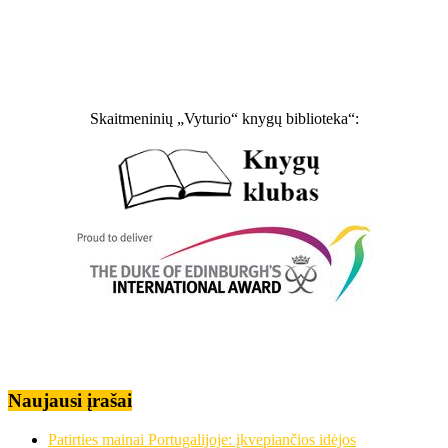
Skaitmeninių „Vyturio“ knygų biblioteka“:
Naujausi įrašai
Patirties mainai Portugalijoje: įkvepiančios idėjos