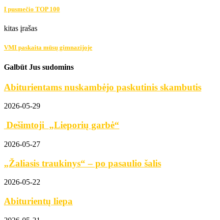
I pusmečio TOP 100
kitas įrašas
VMI paskaita mūsų gimnazijoje
Galbūt Jus sudomins
Abiturientams nuskambėjo paskutinis skambutis
2026-05-29
Dešimtoji „Lieporių garbė“
2026-05-27
„Žaliasis traukinys“ – po pasaulio šalis
2026-05-22
Abiturientų liepa