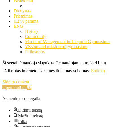
Pasiekimai
Dienynas
Priėmimas
1.2 % parama
ENG
History
Community
Model of Management in Lieporiu Gymnasium
Vission and mission of gymnasium
Philosophy
Ši svetainė naudoja slapukus. Jie naudojami tam, kad būtų
užtikrintas interneto svetainės tinkamas veikimas.
Sutinku
Skip to content
Open toolbar
Asmenims su negalia
Didinti tekstą
Mažinti tekstą
Pilka