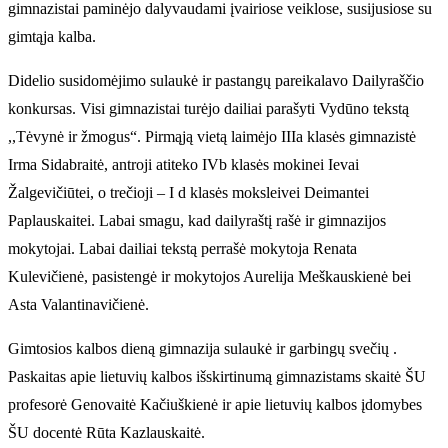
gimnazistai paminėjo dalyvaudami įvairiose veiklose, susijusiose su
gimtąja kalba.
Didelio susidomėjimo sulaukė ir pastangų pareikalavo Dailyraščio
konkursas. Visi gimnazistai turėjo dailiai parašyti Vydūno tekstą
,,Tėvynė ir žmogus“. Pirmąją vietą laimėjo IIIa klasės gimnazistė
Irma Sidabraitė, antroji atiteko IVb klasės mokinei Ievai
Žalgevičiūtei, o trečioji – I d klasės moksleivei Deimantei
Paplauskaitei. Labai smagu, kad dailyraštį rašė ir gimnazijos
mokytojai. Labai dailiai tekstą perrašė mokytoja Renata
Kulevičienė, pasistengė ir mokytojos Aurelija Meškauskienė bei
Asta Valantinavičienė.
Gimtosios kalbos dieną gimnazija sulaukė ir garbingų svečių .
Paskaitas apie lietuvių kalbos išskirtinumą gimnazistams skaitė ŠU
profesorė Genovaitė Kačiuškienė ir apie lietuvių kalbos įdomybes
ŠU docentė Rūta Kazlauskaitė.