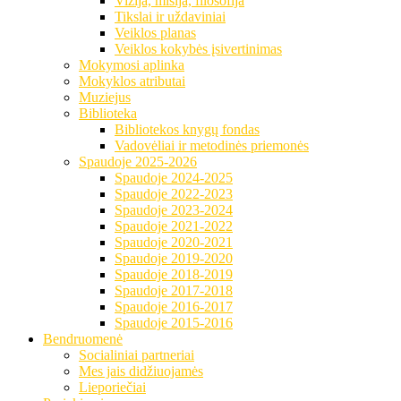
Vizija, misija, filosofija
Tikslai ir uždaviniai
Veiklos planas
Veiklos kokybės įsivertinimas
Mokymosi aplinka
Mokyklos atributai
Muziejus
Biblioteka
Bibliotekos knygų fondas
Vadovėliai ir metodinės priemonės
Spaudoje 2025-2026
Spaudoje 2024-2025
Spaudoje 2022-2023
Spaudoje 2023-2024
Spaudoje 2021-2022
Spaudoje 2020-2021
Spaudoje 2019-2020
Spaudoje 2018-2019
Spaudoje 2017-2018
Spaudoje 2016-2017
Spaudoje 2015-2016
Bendruomenė
Socialiniai partneriai
Mes jais didžiuojamės
Lieporiečiai