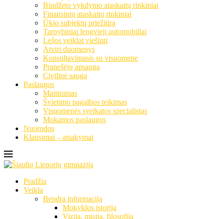
Biudžeto vykdymo ataskaitų rinkiniai
Finansinių ataskaitų rinkiniai
Ūkio subjektų priežiūra
Tarnybiniai lengvieji automobiliai
Lėšos veiklai viešinti
Atviri duomenys
Konsultavimasis su visuomene
Pranešėjų apsauga
Civilinė sauga
Paslaugos
Maitinimas
Švietimo pagalbos teikimas
Visuomenės sveikatos specialistas
Mokamos paslaugos
Nuorodos
Klausimai – atsakymai
Pradžia
Veikla
Bendra informacija
Mokyklos istorija
Vizija, misija, filosofija