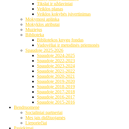
Tikslai ir uždaviniai
Veiklos planas
Veiklos kokybės įsivertinimas
Mokymosi aplinka
Mokyklos atributai
Muziejus
Biblioteka
Bibliotekos knygų fondas
Vadovėliai ir metodinės priemonės
Spaudoje 2025-2026
Spaudoje 2024-2025
Spaudoje 2022-2023
Spaudoje 2023-2024
Spaudoje 2021-2022
Spaudoje 2020-2021
Spaudoje 2019-2020
Spaudoje 2018-2019
Spaudoje 2017-2018
Spaudoje 2016-2017
Spaudoje 2015-2016
Bendruomenė
Socialiniai partneriai
Mes jais didžiuojamės
Lieporiečiai
Pasiekimai