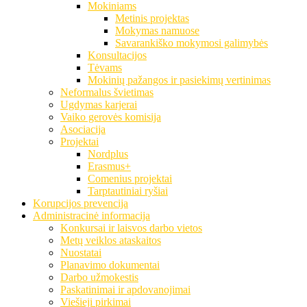
Mokiniams
Metinis projektas
Mokymas namuose
Savarankiško mokymosi galimybės
Konsultacijos
Tėvams
Mokinių pažangos ir pasiekimų vertinimas
Neformalus švietimas
Ugdymas karjerai
Vaiko gerovės komisija
Asociacija
Projektai
Nordplus
Erasmus+
Comenius projektai
Tarptautiniai ryšiai
Korupcijos prevencija
Administracinė informacija
Konkursai ir laisvos darbo vietos
Metų veiklos ataskaitos
Nuostatai
Planavimo dokumentai
Darbo užmokestis
Paskatinimai ir apdovanojimai
Viešieji pirkimai