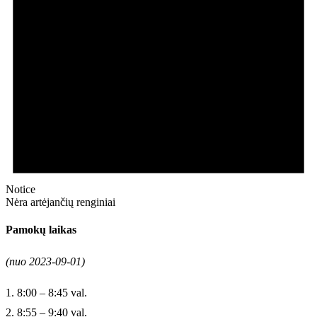
Notice
Nėra artėjančių renginiai
Pamokų laikas
(nuo 2023-09-01)
1. 8:00 – 8:45 val.
2. 8:55 – 9:40 val.