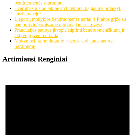
bendruomenės stiprinimui
Tvarumas ir šiuolaikinė architektūra: ką galime pritaikyti
kasdienybėje?
Lieporių mokyklos bendruomenės nariai iš Prahos grįžo su
naujomis idėjomis apie ugdymą lauko erdvėse
Prancūzijos patirtys įkvepia stiprinti bendruomeniškumą ir
aktyvų gyvenimo būdą
Mokymosi, sąmoningumo ir geros savijautos patirtys
Sardinijoje
Artimiausi Renginiai