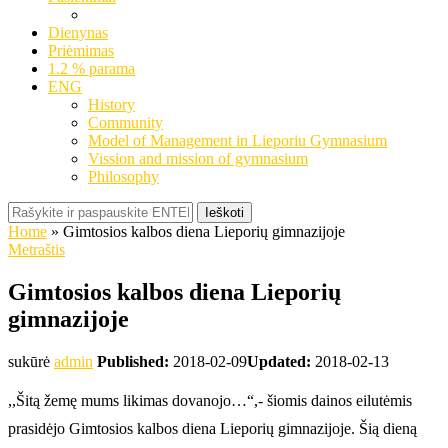
Dienynas
Priėmimas
1.2 % parama
ENG
History
Community
Model of Management in Lieporiu Gymnasium
Vission and mission of gymnasium
Philosophy
Ieškoti
Home
»
Gimtosios kalbos diena Lieporių gimnazijoje
Metraštis
Gimtosios kalbos diena Lieporių
gimnazijoje
sukūrė
admin
Published:
2018-02-09
Updated:
2018-02-13
,,Šitą žemę mums likimas dovanojo…“,- šiomis dainos eilutėmis
prasidėjo Gimtosios kalbos diena Lieporių gimnazijoje. Šią dieną