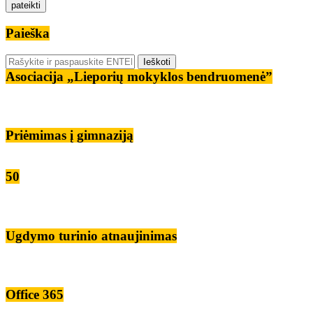
Paieška
Asociacija „Lieporių mokyklos bendruomenė”
Priėmimas į gimnaziją
50
Ugdymo turinio atnaujinimas
Office 365