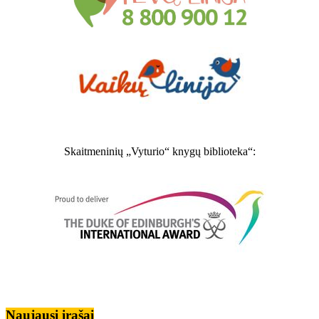
Skaitmeninių „Vyturio“ knygų biblioteka“:
Naujausi įrašai