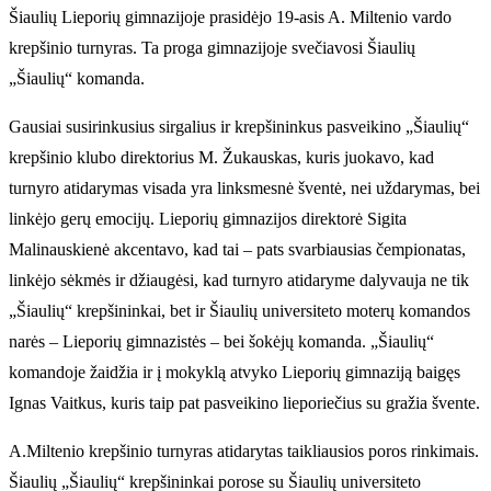
Šiaulių Lieporių gimnazijoje prasidėjo 19-asis A. Miltenio vardo
krepšinio turnyras. Ta proga gimnazijoje svečiavosi Šiaulių
„Šiaulių“ komanda.
Gausiai susirinkusius sirgalius ir krepšininkus pasveikino „Šiaulių“
krepšinio klubo direktorius M. Žukauskas, kuris juokavo, kad
turnyro atidarymas visada yra linksmesnė šventė, nei uždarymas, bei
linkėjo gerų emocijų. Lieporių gimnazijos direktorė Sigita
Malinauskienė akcentavo, kad tai – pats svarbiausias čempionatas,
linkėjo sėkmės ir džiaugėsi, kad turnyro atidaryme dalyvauja ne tik
„Šiaulių“ krepšininkai, bet ir Šiaulių universiteto moterų komandos
narės – Lieporių gimnazistės – bei šokėjų komanda. „Šiaulių“
komandoje žaidžia ir į mokyklą atvyko Lieporių gimnaziją baigęs
Ignas Vaitkus, kuris taip pat pasveikino lieporiečius su gražia švente.
A.Miltenio krepšinio turnyras atidarytas taikliausios poros rinkimais.
Šiaulių „Šiaulių“ krepšininkai porose su Šiaulių universiteto