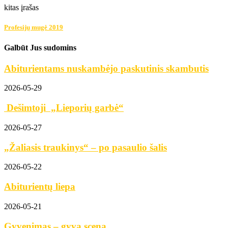
kitas įrašas
Profesijų mugė 2019
Galbūt Jus sudomins
Abiturientams nuskambėjo paskutinis skambutis
2026-05-29
Dešimtoji „Lieporių garbė“
2026-05-27
„Žaliasis traukinys“ – po pasaulio šalis
2026-05-22
Abiturientų liepa
2026-05-21
Gyvenimas – gyva scena