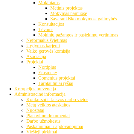
Mokiniams
Metinis projektas
Mokymas namuose
Savarankiško mokymosi galimybės
Konsultacijos
Tėvams
Mokinių pažangos ir pasiekimų vertinimas
Neformalus švietimas
Ugdymas karjerai
Vaiko gerovės komisija
Asociacija
Projektai
Nordplus
Erasmus+
Comenius projektai
Tarptautiniai ryšiai
Korupcijos prevencija
Administracinė informacija
Konkursai ir laisvos darbo vietos
Metų veiklos ataskaitos
Nuostatai
Planavimo dokumentai
Darbo užmokestis
Paskatinimai ir apdovanojimai
Viešieji pirkimai