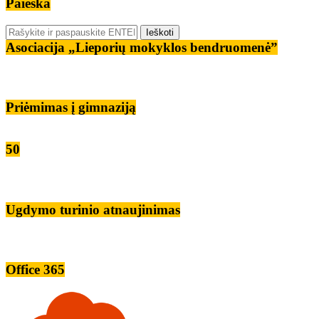
Paieška
Asociacija „Lieporių mokyklos bendruomenė”
Priėmimas į gimnaziją
50
Ugdymo turinio atnaujinimas
Office 365