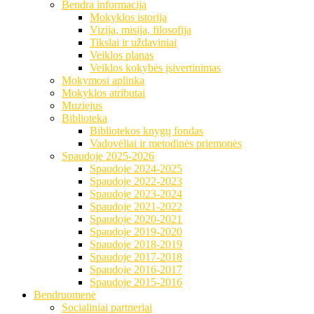
Bendra informacija
Mokyklos istorija
Vizija, misija, filosofija
Tikslai ir uždaviniai
Veiklos planas
Veiklos kokybės įsivertinimas
Mokymosi aplinka
Mokyklos atributai
Muziejus
Biblioteka
Bibliotekos knygų fondas
Vadovėliai ir metodinės priemonės
Spaudoje 2025-2026
Spaudoje 2024-2025
Spaudoje 2022-2023
Spaudoje 2023-2024
Spaudoje 2021-2022
Spaudoje 2020-2021
Spaudoje 2019-2020
Spaudoje 2018-2019
Spaudoje 2017-2018
Spaudoje 2016-2017
Spaudoje 2015-2016
Bendruomenė
Socialiniai partneriai