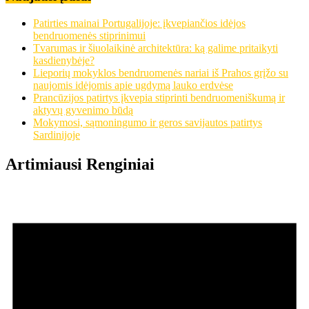
Patirties mainai Portugalijoje: įkvepiančios idėjos
bendruomenės stiprinimui
Tvarumas ir šiuolaikinė architektūra: ką galime pritaikyti
kasdienybėje?
Lieporių mokyklos bendruomenės nariai iš Prahos grįžo su
naujomis idėjomis apie ugdymą lauko erdvėse
Prancūzijos patirtys įkvepia stiprinti bendruomeniškumą ir
aktyvų gyvenimo būdą
Mokymosi, sąmoningumo ir geros savijautos patirtys
Sardinijoje
Artimiausi Renginiai