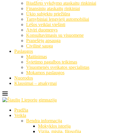
Biudžeto vykdymo ataskaitų rinkiniai
Finansinių ataskaitų rinkiniai
Ūkio subjektų priežiūra
Tarnybiniai lengvieji automobiliai
Lėšos veiklai viešinti
Atviri duomenys
Konsultavimasis su visuomene
Pranešėjų apsauga
Civilinė sauga
Paslaugos
Maitinimas
Švietimo pagalbos teikimas
Visuomenės sveikatos specialistas
Mokamos paslaugos
Nuorodos
Klausimai – atsakymai
Pradžia
Veikla
Bendra informacija
Mokyklos istorija
Vizija, misija, filosofija