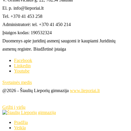
El. p. info@lieporiai.lt
Tel. +370 41 453 258
Administratorė: tel. +370 41 450 214
Įstaigos kodas: 190532324
Duomenys apie juridinį asmenį saugomi ir kaupiami Juridinių
asmenų registre. Biudžetinė įstaiga
Facebook
Linkedin
Youtube
Svetainės medis
@2026 - Šiaulių Lieporių gimnazija
www.lieporiai.lt
Grįžti į viršų
Pradžia
Veikla