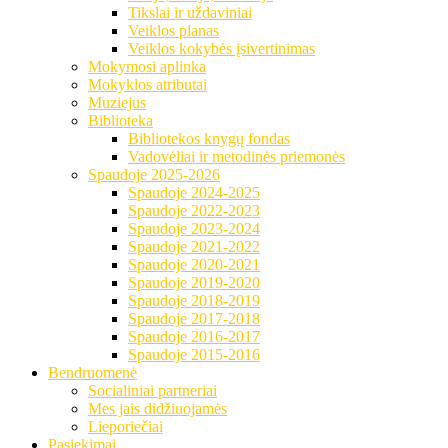
Tikslai ir uždaviniai
Veiklos planas
Veiklos kokybės įsivertinimas
Mokymosi aplinka
Mokyklos atributai
Muziejus
Biblioteka
Bibliotekos knygų fondas
Vadovėliai ir metodinės priemonės
Spaudoje 2025-2026
Spaudoje 2024-2025
Spaudoje 2022-2023
Spaudoje 2023-2024
Spaudoje 2021-2022
Spaudoje 2020-2021
Spaudoje 2019-2020
Spaudoje 2018-2019
Spaudoje 2017-2018
Spaudoje 2016-2017
Spaudoje 2015-2016
Bendruomenė
Socialiniai partneriai
Mes jais didžiuojamės
Lieporiečiai
Pasiekimai