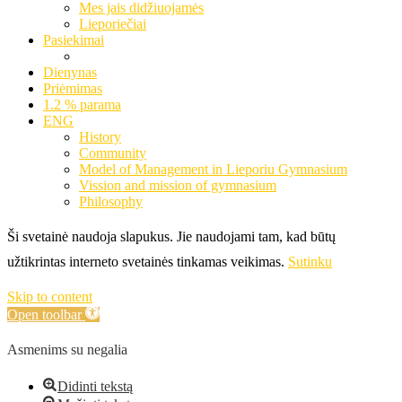
Mes jais didžiuojamės
Lieporiečiai
Pasiekimai
Dienynas
Priėmimas
1.2 % parama
ENG
History
Community
Model of Management in Lieporiu Gymnasium
Vission and mission of gymnasium
Philosophy
Ši svetainė naudoja slapukus. Jie naudojami tam, kad būtų
užtikrintas interneto svetainės tinkamas veikimas.
Sutinku
Skip to content
Open toolbar
Asmenims su negalia
Didinti tekstą