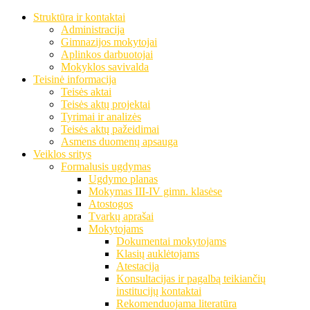
Struktūra ir kontaktai
Administracija
Gimnazijos mokytojai
Aplinkos darbuotojai
Mokyklos savivalda
Teisinė informacija
Teisės aktai
Teisės aktų projektai
Tyrimai ir analizės
Teisės aktų pažeidimai
Asmens duomenų apsauga
Veiklos sritys
Formalusis ugdymas
Ugdymo planas
Mokymas III-IV gimn. klasėse
Atostogos
Tvarkų aprašai
Mokytojams
Dokumentai mokytojams
Klasių auklėtojams
Atestacija
Konsultacijas ir pagalbą teikiančių
institucijų kontaktai
Rekomenduojama literatūra