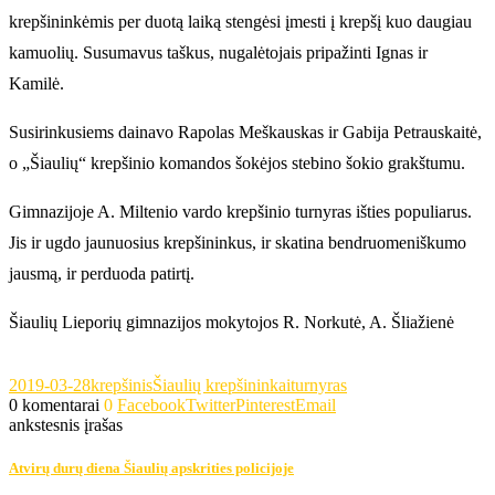
krepšininkėmis per duotą laiką stengėsi įmesti į krepšį kuo daugiau
kamuolių. Susumavus taškus, nugalėtojais pripažinti Ignas ir
Kamilė.
Susirinkusiems dainavo Rapolas Meškauskas ir Gabija Petrauskaitė,
o „Šiaulių“ krepšinio komandos šokėjos stebino šokio grakštumu.
Gimnazijoje A. Miltenio vardo krepšinio turnyras išties populiarus.
Jis ir ugdo jaunuosius krepšininkus, ir skatina bendruomeniškumo
jausmą, ir perduoda patirtį.
Šiaulių Lieporių gimnazijos mokytojos R. Norkutė, A. Šliažienė
2019-03-28
krepšinis
Šiaulių krepšininkai
turnyras
0 komentarai
0
Facebook
Twitter
Pinterest
Email
ankstesnis įrašas
Atvirų durų diena Šiaulių apskrities policijoje