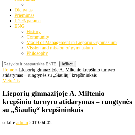
Dienynas
Priėmimas
1.2 % parama
ENG
History
Community
Model of Management in Lieporiu Gymnasium
Vission and mission of gymnasium
Philosophy
Ieškoti
Home
»
Lieporių gimnazijoje A. Miltenio krepšinio turnyro
atidarymas – rungtynės su „Šiaulių“ krepšininkais
Metraštis
Lieporių gimnazijoje A. Miltenio
krepšinio turnyro atidarymas – rungtynės
su „Šiaulių“ krepšininkais
sukūrė
admin
2019-04-05