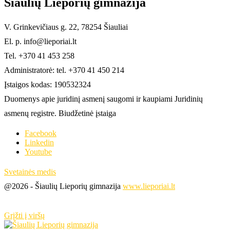
Šiaulių Lieporių gimnazija
V. Grinkevičiaus g. 22, 78254 Šiauliai
El. p. info@lieporiai.lt
Tel. +370 41 453 258
Administratorė: tel. +370 41 450 214
Įstaigos kodas: 190532324
Duomenys apie juridinį asmenį saugomi ir kaupiami Juridinių
asmenų registre. Biudžetinė įstaiga
Facebook
Linkedin
Youtube
Svetainės medis
@2026 - Šiaulių Lieporių gimnazija
www.lieporiai.lt
Grįžti į viršų