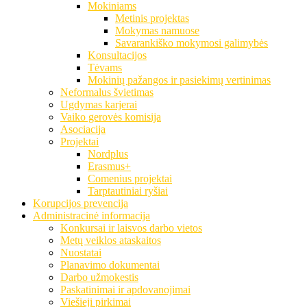
Mokiniams
Metinis projektas
Mokymas namuose
Savarankiško mokymosi galimybės
Konsultacijos
Tėvams
Mokinių pažangos ir pasiekimų vertinimas
Neformalus švietimas
Ugdymas karjerai
Vaiko gerovės komisija
Asociacija
Projektai
Nordplus
Erasmus+
Comenius projektai
Tarptautiniai ryšiai
Korupcijos prevencija
Administracinė informacija
Konkursai ir laisvos darbo vietos
Metų veiklos ataskaitos
Nuostatai
Planavimo dokumentai
Darbo užmokestis
Paskatinimai ir apdovanojimai
Viešieji pirkimai