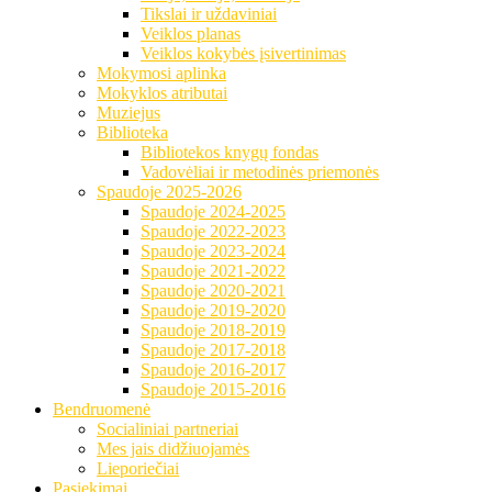
Tikslai ir uždaviniai
Veiklos planas
Veiklos kokybės įsivertinimas
Mokymosi aplinka
Mokyklos atributai
Muziejus
Biblioteka
Bibliotekos knygų fondas
Vadovėliai ir metodinės priemonės
Spaudoje 2025-2026
Spaudoje 2024-2025
Spaudoje 2022-2023
Spaudoje 2023-2024
Spaudoje 2021-2022
Spaudoje 2020-2021
Spaudoje 2019-2020
Spaudoje 2018-2019
Spaudoje 2017-2018
Spaudoje 2016-2017
Spaudoje 2015-2016
Bendruomenė
Socialiniai partneriai
Mes jais didžiuojamės
Lieporiečiai
Pasiekimai