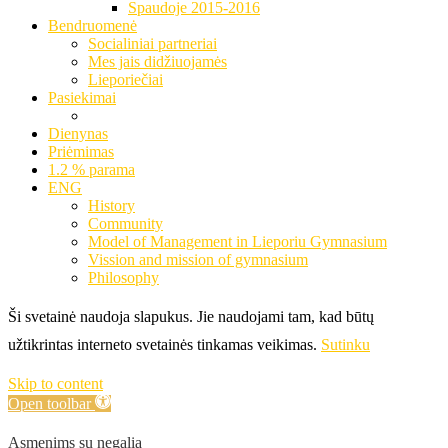
Spaudoje 2015-2016
Bendruomenė
Socialiniai partneriai
Mes jais didžiuojamės
Lieporiečiai
Pasiekimai
Dienynas
Priėmimas
1.2 % parama
ENG
History
Community
Model of Management in Lieporiu Gymnasium
Vission and mission of gymnasium
Philosophy
Ši svetainė naudoja slapukus. Jie naudojami tam, kad būtų
užtikrintas interneto svetainės tinkamas veikimas.
Sutinku
Skip to content
Open toolbar
Asmenims su negalia