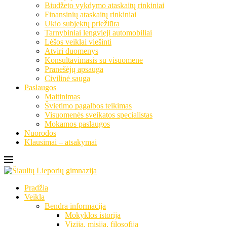
Biudžeto vykdymo ataskaitų rinkiniai
Finansinių ataskaitų rinkiniai
Ūkio subjektų priežiūra
Tarnybiniai lengvieji automobiliai
Lėšos veiklai viešinti
Atviri duomenys
Konsultavimasis su visuomene
Pranešėjų apsauga
Civilinė sauga
Paslaugos
Maitinimas
Švietimo pagalbos teikimas
Visuomenės sveikatos specialistas
Mokamos paslaugos
Nuorodos
Klausimai – atsakymai
Pradžia
Veikla
Bendra informacija
Mokyklos istorija
Vizija, misija, filosofija