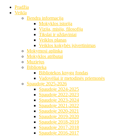
Pradžia
Veikla
Bendra informacija
Mokyklos istorija
Vizija, misija, filosofija
Tikslai ir uždaviniai
Veiklos planas
Veiklos kokybės įsivertinimas
Mokymosi aplinka
Mokyklos atributai
Muziejus
Biblioteka
Bibliotekos knygų fondas
Vadovėliai ir metodinės priemonės
Spaudoje 2025-2026
Spaudoje 2024-2025
Spaudoje 2022-2023
Spaudoje 2023-2024
Spaudoje 2021-2022
Spaudoje 2020-2021
Spaudoje 2019-2020
Spaudoje 2018-2019
Spaudoje 2017-2018
Spaudoje 2016-2017