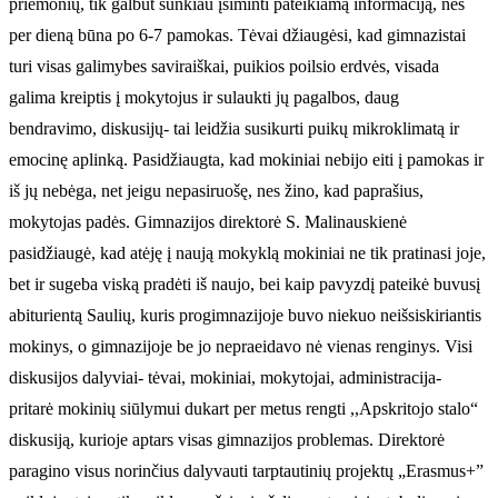
priemonių, tik galbūt sunkiau įsiminti pateikiamą informaciją, nes
per dieną būna po 6-7 pamokas. Tėvai džiaugėsi, kad gimnazistai
turi visas galimybes saviraiškai, puikios poilsio erdvės, visada
galima kreiptis į mokytojus ir sulaukti jų pagalbos, daug
bendravimo, diskusijų- tai leidžia susikurti puikų mikroklimatą ir
emocinę aplinką. Pasidžiaugta, kad mokiniai nebijo eiti į pamokas ir
iš jų nebėga, net jeigu nepasiruošę, nes žino, kad paprašius,
mokytojas padės. Gimnazijos direktorė S. Malinauskienė
pasidžiaugė, kad atėję į naują mokyklą mokiniai ne tik pratinasi joje,
bet ir sugeba viską pradėti iš naujo, bei kaip pavyzdį pateikė buvusį
abiturientą Saulių, kuris progimnazijoje buvo niekuo neišsiskiriantis
mokinys, o gimnazijoje be jo nepraeidavo nė vienas renginys. Visi
diskusijos dalyviai- tėvai, mokiniai, mokytojai, administracija-
pritarė mokinių siūlymui dukart per metus rengti ,,Apskritojo stalo“
diskusiją, kurioje aptars visas gimnazijos problemas. Direktorė
paragino visus norinčius dalyvauti tarptautinių projektų „Erasmus+”