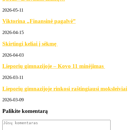
2026-05-11
Viktorina „Finansinė pagalvė”
2026-04-15
Skirtingi keliai į sėkmę
2026-04-03
Lieporių gimnazijoje – Kovo 11 minėjimas
2026-03-11
Lieporių gimnazijoje rinkosi raštingiausi moksleiviai
2026-03-09
Palikite komentarą